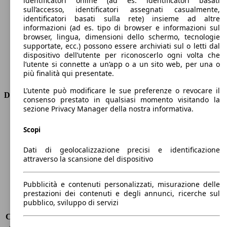
identificatori online (ad es. identificatori basati
Numero di marce
1
sull’accesso, identificatori assegnati casualmente,
Coppia
310 nm
identificatori basati sulla rete) insieme ad altre
informazioni (ad es. tipo di browser e informazioni sul
Cilindrata
-
browser, lingua, dimensioni dello schermo, tecnologie
Carburante
Elettrica
supportate, ecc.) possono essere archiviati sul o letti dal
Cilindri
-
dispositivo dell’utente per riconoscerlo ogni volta che
Trasmissione
Automatico
l’utente si connette a un’app o a un sito web, per una o
più finalità qui presentate.
Tipo di trazione
trazione posteriore
L’utente può modificare le sue preferenze o revocare il
Dimensioni
consenso prestato in qualsiasi momento visitando la
sezione Privacy Manager della nostra informativa.
Lunghezza
4580 mm
Altezza
1610 mm
Scopi
Larghezza
1850 mm
Dati di geolocalizzazione precisi e identificazione
Passo
2770 mm
attraverso la scansione del dispositivo
Peso massimo
2660 kg
Carico massimo
-
Porte
5
Pubblicità e contenuti personalizzati, misurazione delle
prestazioni dei contenuti e degli annunci, ricerche sul
Sedili
5
pubblico, sviluppo di servizi
Carico sul tetto
-
Capacità di traino (senza freni)
-