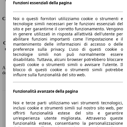
Capacità di traino (con freni)
1000 kg
Funzioni essenziali della pagina
Volume del bagagliaio
543 - 1575 l
Noi o questi fornitori utilizziamo cookie o strumenti e
Consumi
tecnologie simili necessari per le funzioni essenziali del
sito e per garantirne il corretto funzionamento. Vengono
Emissioni di CO2*
-
in genere utilizzati in risposta all'attività dell'utente per
Consumo (urbano)
-
abilitare funzioni importanti come l'impostazione e il
Consumo (extra-urbano)
-
mantenimento delle informazioni di accesso o delle
preferenze sulla privacy. L'uso di questi cookie o
Consumo (combinato)*
-
tecnologie simili non può normalmente essere
Classe di emissione
nessuna connessione (0033)
disabilitato. Tuttavia, alcuni browser potrebbero bloccare
Capacità del serbatoio
-
questi cookie o strumenti simili o avvisare l'utente. Il
AutoScout24 non si assume alcuna responsabilità per la correttezza
blocco di questi cookie o strumenti simili potrebbe
dei dati.
influire sulla funzionalità del sito web.
Torna su
Funzionalità avanzate della pagina
Benvenuti su AutoScout24, il mercato auto europeo.
Noi e terze parti utilizziamo vari strumenti tecnologici,
inclusi cookie e strumenti simili sul nostro sito web, per
offrirti funzionalità estese del sito e garantire
Società
un'esperienza utente migliorata. Attraverso queste
funzionalità estese, consentiamo la personalizzazione