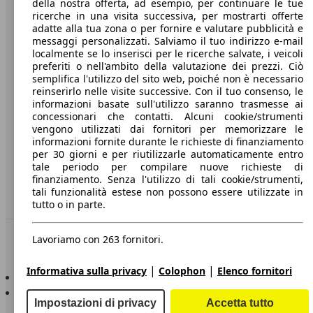
della nostra offerta, ad esempio, per continuare le tue
A proposito di AutoScout24
ricerche in una visita successiva, per mostrarti offerte
adatte alla tua zona o per fornire e valutare pubblicità e
Stampa
messaggi personalizzati. Salviamo il tuo indirizzo e-mail
localmente se lo inserisci per le ricerche salvate, i veicoli
Media
preferiti o nell'ambito della valutazione dei prezzi. Ciò
Condizioni generali
semplifica l'utilizzo del sito web, poiché non è necessario
reinserirlo nelle visite successive. Con il tuo consenso, le
Informazioni
informazioni basate sull'utilizzo saranno trasmesse ai
concessionari che contatti. Alcuni cookie/strumenti
Privacy
vengono utilizzati dai fornitori per memorizzare le
informazioni fornite durante le richieste di finanziamento
Dichiarazione di Accessibilità
per 30 giorni e per riutilizzarle automaticamente entro
tale periodo per compilare nuove richieste di
finanziamento. Senza l'utilizzo di tali cookie/strumenti,
Servizi
tali funzionalità estese non possono essere utilizzate in
Area rivenditori
tutto o in parte.
Sempre con te
Lavoriamo con 263 fornitori.
|
|
Informativa sulla privacy
Colophon
Elenco fornitori
AutoScout24 per iOS
AutoScout24 per Android
Impostazioni di privacy
Accetta tutto