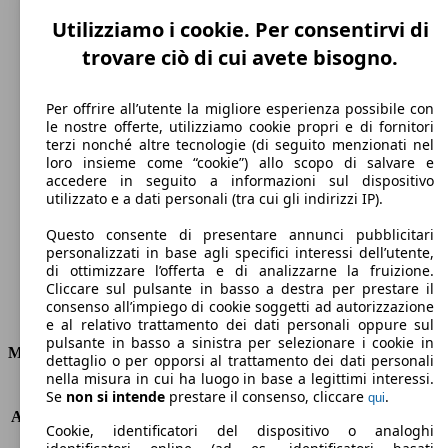
Utilizziamo i cookie. Per consentirvi di
trovare ciò di cui avete bisogno.
Per offrire all’utente la migliore esperienza possibile con
le nostre offerte, utilizziamo cookie propri e di fornitori
terzi nonché altre tecnologie (di seguito menzionati nel
160 km/h
loro insieme come “cookie”) allo scopo di salvare e
accedere in seguito a informazioni sul dispositivo
Velocità massima
utilizzato e a dati personali (tra cui gli indirizzi IP).
Questo consente di presentare annunci pubblicitari
personalizzati in base agli specifici interessi dell’utente,
di ottimizzare l’offerta e di analizzarne la fruizione.
Elettrica
Cliccare sul pulsante in basso a destra per prestare il
consenso all’impiego di cookie soggetti ad autorizzazione
Carburante
e al relativo trattamento dei dati personali oppure sul
pulsante in basso a sinistra per selezionare i cookie in
Motore e Prestazioni
dettaglio o per opporsi al trattamento dei dati personali
nella misura in cui ha luogo in base a legittimi interessi.
KW (PS)
70 kW (95 PS)
Se
non si intende
prestare il consenso, cliccare
.
qui
Accelerazione (0-100 km/h)
8.5s
Cookie, identificatori del dispositivo o analoghi
Velocità massima (km/h)
160 km/h