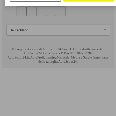
© Copyright
a cura di AutoScout24 GmbH. Tutti i diritti riservati. |
AutoScout24 Italia S.p.a. - P. IVA IT03384980284
AutoScout24.it, AutoProff, LeasingMarkt.de, Media e Smyle fanno parte
della famiglia AutoScout24.