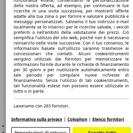
funzionalità estese, consentiamo la personalizzazione
della nostra offerta, ad esempio, per continuare le tue
A proposito di AutoScout24
ricerche in una visita successiva, per mostrarti offerte
adatte alla tua zona o per fornire e valutare pubblicità e
Stampa
messaggi personalizzati. Salviamo il tuo indirizzo e-mail
localmente se lo inserisci per le ricerche salvate, i veicoli
Media
preferiti o nell'ambito della valutazione dei prezzi. Ciò
semplifica l'utilizzo del sito web, poiché non è necessario
Condizioni generali
reinserirlo nelle visite successive. Con il tuo consenso, le
informazioni basate sull'utilizzo saranno trasmesse ai
Informazioni
concessionari che contatti. Alcuni cookie/strumenti
vengono utilizzati dai fornitori per memorizzare le
Privacy
informazioni fornite durante le richieste di finanziamento
per 30 giorni e per riutilizzarle automaticamente entro
Dichiarazione di Accessibilità
tale periodo per compilare nuove richieste di
finanziamento. Senza l'utilizzo di tali cookie/strumenti,
Servizi
tali funzionalità estese non possono essere utilizzate in
tutto o in parte.
Area rivenditori
Lavoriamo con 263 fornitori.
Sempre con te
|
|
Informativa sulla privacy
Colophon
Elenco fornitori
AutoScout24 per iOS
AutoScout24 per Android
Impostazioni di privacy
Accetta tutto