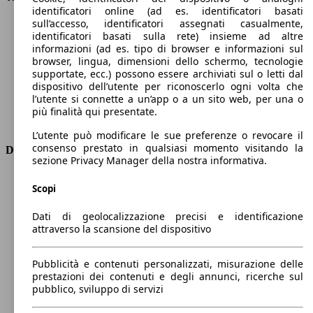
identificatori online (ad es. identificatori basati
Velocità massima (km/h)
180 km/h
sull’accesso, identificatori assegnati casualmente,
Numero di marce
1
identificatori basati sulla rete) insieme ad altre
Coppia
545 nm
informazioni (ad es. tipo di browser e informazioni sul
Cilindrata
-
browser, lingua, dimensioni dello schermo, tecnologie
supportate, ecc.) possono essere archiviati sul o letti dal
Carburante
Elettrica
dispositivo dell’utente per riconoscerlo ogni volta che
Cilindri
-
l’utente si connette a un’app o a un sito web, per una o
Trasmissione
Automatico
più finalità qui presentate.
Tipo di trazione
Integrale
L’utente può modificare le sue preferenze o revocare il
consenso prestato in qualsiasi momento visitando la
Dimensioni
sezione Privacy Manager della nostra informativa.
Lunghezza
4580 mm
Scopi
Altezza
1630 mm
Larghezza
1850 mm
Dati di geolocalizzazione precisi e identificazione
Passo
2770 mm
attraverso la scansione del dispositivo
Peso massimo
2760 kg
Carico massimo
-
Pubblicità e contenuti personalizzati, misurazione delle
Porte
5
prestazioni dei contenuti e degli annunci, ricerche sul
Sedili
5
pubblico, sviluppo di servizi
Carico sul tetto
-