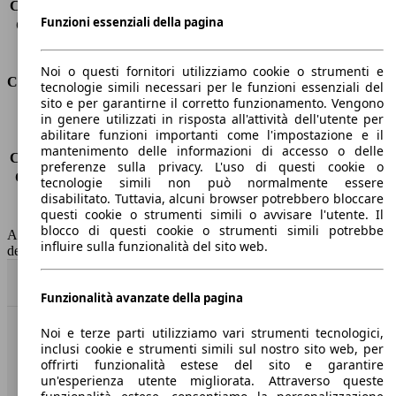
Capacità di traino (senza freni)
-
Funzioni essenziali della pagina
Capacità di traino (con freni)
1200 kg
Volume del bagagliaio
543 - 1575 l
Noi o questi fornitori utilizziamo cookie o strumenti e
Consumi
tecnologie simili necessari per le funzioni essenziali del
sito e per garantirne il corretto funzionamento. Vengono
in genere utilizzati in risposta all'attività dell'utente per
Emissioni di CO2*
-
abilitare funzioni importanti come l'impostazione e il
Consumo (urbano)
-
mantenimento delle informazioni di accesso o delle
Consumo (extra-urbano)
-
preferenze sulla privacy. L'uso di questi cookie o
Consumo (combinato)*
-
tecnologie simili non può normalmente essere
Classe di emissione
nessuna connessione (0033)
disabilitato. Tuttavia, alcuni browser potrebbero bloccare
questi cookie o strumenti simili o avvisare l'utente. Il
Capacità del serbatoio
-
blocco di questi cookie o strumenti simili potrebbe
AutoScout24 non si assume alcuna responsabilità per la correttezza
influire sulla funzionalità del sito web.
dei dati.
Torna su
Funzionalità avanzate della pagina
Noi e terze parti utilizziamo vari strumenti tecnologici,
Benvenuti su AutoScout24, il mercato auto europeo.
inclusi cookie e strumenti simili sul nostro sito web, per
offrirti funzionalità estese del sito e garantire
un'esperienza utente migliorata. Attraverso queste
Società