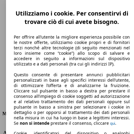
Utilizziamo i cookie. Per consentirvi di
trovare ciò di cui avete bisogno.
Per offrire all’utente la migliore esperienza possibile con
le nostre offerte, utilizziamo cookie propri e di fornitori
terzi nonché altre tecnologie (di seguito menzionati nel
loro insieme come “cookie”) allo scopo di salvare e
180 km/h
accedere in seguito a informazioni sul dispositivo
utilizzato e a dati personali (tra cui gli indirizzi IP).
Velocità massima
Questo consente di presentare annunci pubblicitari
personalizzati in base agli specifici interessi dell’utente,
di ottimizzare l’offerta e di analizzarne la fruizione.
Cliccare sul pulsante in basso a destra per prestare il
Elettrica
consenso all’impiego di cookie soggetti ad autorizzazione
e al relativo trattamento dei dati personali oppure sul
Carburante
pulsante in basso a sinistra per selezionare i cookie in
dettaglio o per opporsi al trattamento dei dati personali
Motore e Prestazioni
nella misura in cui ha luogo in base a legittimi interessi.
Se
non si intende
prestare il consenso, cliccare
.
qui
KW (PS)
77 kW (105 PS)
Accelerazione (0-100 km/h)
6.6s
Cookie, identificatori del dispositivo o analoghi