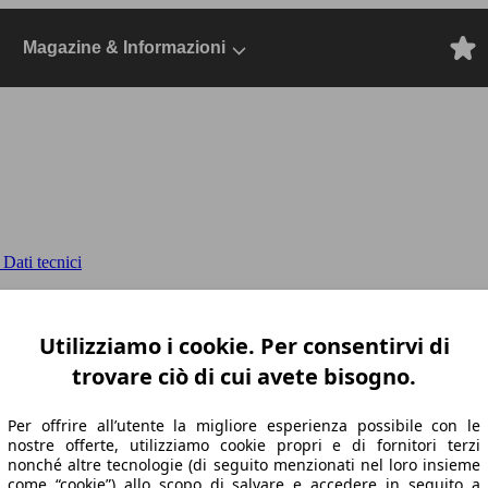
Magazine & Informazioni
Dati tecnici
ss 150cv dsg
II 2016 Allspace Diesel, Dal 20
Utilizziamo i cookie. Per consentirvi di
trovare ciò di cui avete bisogno.
Per offrire all’utente la migliore esperienza possibile con le
nostre offerte, utilizziamo cookie propri e di fornitori terzi
nonché altre tecnologie (di seguito menzionati nel loro insieme
come “cookie”) allo scopo di salvare e accedere in seguito a