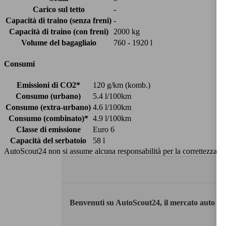
Carico sul tetto
-
Capacità di traino (senza freni)
-
Capacità di traino (con freni)
2000 kg
Volume del bagagliaio
760 - 1920 l
Consumi
Emissioni di CO2*
120 g/km (komb.)
Consumo (urbano)
5.4 l/100km
Consumo (extra-urbano)
4.6 l/100km
Consumo (combinato)*
4.9 l/100km
Classe di emissione
Euro 6
Capacità del serbatoio
58 l
AutoScout24 non si assume alcuna responsabilità per la correttezza dei
Benvenuti su AutoScout24, il mercato auto eu