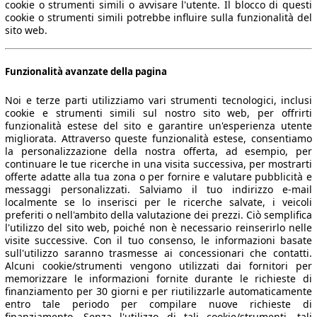
cookie o strumenti simili o avvisare l'utente. Il blocco di questi
cookie o strumenti simili potrebbe influire sulla funzionalità del
sito web.
Funzionalità avanzate della pagina
Noi e terze parti utilizziamo vari strumenti tecnologici, inclusi
cookie e strumenti simili sul nostro sito web, per offrirti
funzionalità estese del sito e garantire un'esperienza utente
migliorata. Attraverso queste funzionalità estese, consentiamo
la personalizzazione della nostra offerta, ad esempio, per
continuare le tue ricerche in una visita successiva, per mostrarti
offerte adatte alla tua zona o per fornire e valutare pubblicità e
messaggi personalizzati. Salviamo il tuo indirizzo e-mail
localmente se lo inserisci per le ricerche salvate, i veicoli
 dati.
preferiti o nell'ambito della valutazione dei prezzi. Ciò semplifica
l'utilizzo del sito web, poiché non è necessario reinserirlo nelle
visite successive. Con il tuo consenso, le informazioni basate
sull'utilizzo saranno trasmesse ai concessionari che contatti.
Alcuni cookie/strumenti vengono utilizzati dai fornitori per
memorizzare le informazioni fornite durante le richieste di
ropeo.
finanziamento per 30 giorni e per riutilizzarle automaticamente
entro tale periodo per compilare nuove richieste di
finanziamento. Senza l'utilizzo di tali cookie/strumenti, tali