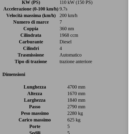
KW (PS)
110 kW (150 PS)
Accelerazione (0-100 km/h)
9.7s
Velocità massima (km/h)
200 km/h
Numero di marce
7
Coppia
360 nm
Cilindrata
1968 ccm
Carburante
Diesel
Cilindri
4
Trasmissione
Automatico
Tipo di trazione
trazione anteriore
Dimensioni
Lunghezza
4700 mm
Altezza
1670 mm
Larghezza
1840 mm
Passo
2790 mm
Peso massimo
2280 kg
Carico massimo
625 kg
Porte
5
Sedili
5