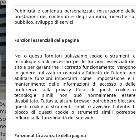
parte.
Pubblicità e contenuti personalizzati, misurazione delle
prestazioni dei contenuti e degli annunci, ricerche sul
pubblico, sviluppo di servizi
Funzioni essenziali della pagina
Noi o questi fornitori utilizziamo cookie o strumenti e
tecnologie simili necessari per le funzioni essenziali del
sito e per garantirne il corretto funzionamento. Vengono
in genere utilizzati in risposta all'attività dell'utente per
abilitare funzioni importanti come l'impostazione e il
mantenimento delle informazioni di accesso o delle
preferenze sulla privacy. L'uso di questi cookie o
tecnologie simili non può normalmente essere
disabilitato. Tuttavia, alcuni browser potrebbero bloccare
Sempre nel 2021, un altro tuning è entrato di diritto tra i
questi cookie o strumenti simili o avvisare l'utente. Il
modelli di Techart più originali. Per omaggiare la
blocco di questi cookie o strumenti simili potrebbe
influire sulla funzionalità del sito web.
scomparsa della leggenda del basket Kobe Bryant, morto
nel gennaio 2020 in seguito a un incidente in elicottero,
Techart si è ispirata ai colori della sua squadra, i Los
Funzionalità avanzate della pagina