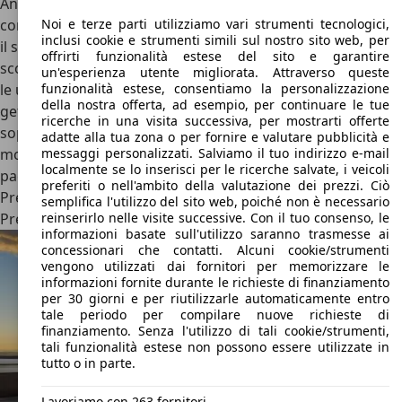
Angeles Lakers, per modificare una 911, nuovamente nella
configurazione Turbo S. Targata 4MAMBA, Mamba è stato
Noi e terze parti utilizziamo vari strumenti tecnologici,
inclusi cookie e strumenti simili sul nostro sito web, per
il soprannome del cestista americano. Infine, basta
offrirti funzionalità estese del sito e garantire
scorrere la pagina Instagram di Techart per scoprire tutte
un'esperienza utente migliorata. Attraverso queste
le ultime novità in fatto di elaborazioni: tra i modelli più
funzionalità estese, consentiamo la personalizzazione
della nostra offerta, ad esempio, per continuare le tue
gettonati ci sono ovviamente le 911, ma anche la Taycan
ricerche in una visita successiva, per mostrarti offerte
sopra citata di recente ha ricevuto un pacchetto di
adatte alla tua zona o per fornire e valutare pubblicità e
modifiche che vanno dai nuovi cerchi in lega da 22” a un
messaggi personalizzati. Salviamo il tuo indirizzo e-mail
localmente se lo inserisci per le ricerche salvate, i veicoli
pacchetto estetico in carbonio a lei dedicato.
preferiti o nell'ambito della valutazione dei prezzi. Ciò
Prezzi Techart
semplifica l'utilizzo del sito web, poiché non è necessario
Prezzi Techart nuove
reinserirlo nelle visite successive. Con il tuo consenso, le
informazioni basate sull'utilizzo saranno trasmesse ai
concessionari che contatti. Alcuni cookie/strumenti
vengono utilizzati dai fornitori per memorizzare le
informazioni fornite durante le richieste di finanziamento
per 30 giorni e per riutilizzarle automaticamente entro
tale periodo per compilare nuove richieste di
finanziamento. Senza l'utilizzo di tali cookie/strumenti,
tali funzionalità estese non possono essere utilizzate in
tutto o in parte.
Lavoriamo con 263 fornitori.