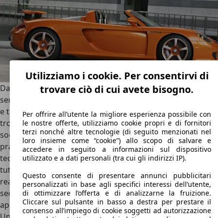
Utilizziamo i cookie. Per consentirvi di
trovare ciò di cui avete bisogno.
Da allora la storia di Techart si è arricchita con cataloghi
sempre più completi di accessori, elaborazioni elettroniche
e tanto altro ancora. Sul sito ufficiale, infatti, è facile
Per offrire all’utente la migliore esperienza possibile con
trovare pezzi e accessori dei singoli modelli Porsche
le nostre offerte, utilizziamo cookie propri e di fornitori
terzi nonché altre tecnologie (di seguito menzionati nel
soggetti a elaborazione, il tutto in modo molto chiaro e
loro insieme come “cookie”) allo scopo di salvare e
pratico. Anche in questi dettagli si riconosce la bravura dei
accedere in seguito a informazioni sul dispositivo
tecnici di Techart che hanno reso quest’azienda famosa in
utilizzato e a dati personali (tra cui gli indirizzi IP).
tutto il mondo. Techart, infatti, ha partecipato alla
Questo consente di presentare annunci pubblicitari
realizzazione della German Tech, Inc., un’azienda che ha
personalizzati in base agli specifici interessi dell’utente,
sede a Largo, in Florida, e che è punto di riferimento per gli
di ottimizzare l’offerta e di analizzarne la fruizione.
Cliccare sul pulsante in basso a destra per prestare il
appassionati di auto tedesche in quella zona degli Stati
consenso all’impiego di cookie soggetti ad autorizzazione
Uniti.