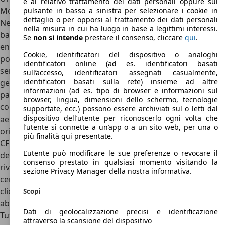
e al relativo trattamento dei dati personali oppure sul
Modelli di Techart
pulsante in basso a sinistra per selezionare i cookie in
dettaglio o per opporsi al trattamento dei dati personali
Negli anni sono stati tanti i modelli di Techart creati sulla
nella misura in cui ha luogo in base a legittimi interessi.
base di modelli Porsche. Tra i più rappresentativi due,
Se
non si intende
prestare il consenso, cliccare
qui
.
entrambi del 2021. Il primo è nato come tuning della già
Cookie, identificatori del dispositivo o analoghi
potente Porsche 911 Turbo S, la più potente della nuova
identificatori online (ad es. identificatori basati
serie 992. Da alcuni soprannominata la 911 GT2 di nuova
sull’accesso, identificatori assegnati casualmente,
identificatori basati sulla rete) insieme ad altre
generazione, sebbene non ufficiale, la Techart GTstreet R è
informazioni (ad es. tipo di browser e informazioni sul
passata dai 650 CV originali a 800 CV e il bodykit che ha
browser, lingua, dimensioni dello schermo, tecnologie
contribuito a modificare sostanzialmente la sua
supportate, ecc.) possono essere archiviati sul o letti dal
dispositivo dell’utente per riconoscerlo ogni volta che
aerodinamica ha modificato l’aspetto estetico della 911
l’utente si connette a un’app o a un sito web, per una o
originale. Il risultato, frutto di ore e ore di simulazione al
più finalità qui presentate.
CFD, ha permesso di aumentare di quattro volte la
L’utente può modificare le sue preferenze o revocare il
deportanza rispetto a una 911 nuova di fabbrica. Assetto
consenso prestato in qualsiasi momento visitando la
rivisto, con sospensioni sportive che abbassano di 2,5
sezione Privacy Manager della nostra informativa.
centimetri il baricentro, e tanta inventiva perché ogni
cliente di Techart può richiedere una personalizzazione di
Scopi
abitacolo e colori della carrozzeria in base ai suoi gusti.
Dati di geolocalizzazione precisi e identificazione
Tutto questo ha ovviamente un costo, di cui ci occupiamo a
attraverso la scansione del dispositivo