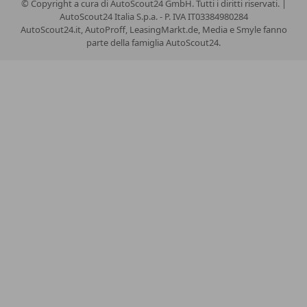
© Copyright
a cura di AutoScout24 GmbH. Tutti i diritti riservati. |
AutoScout24 Italia S.p.a. - P. IVA IT03384980284
AutoScout24.it, AutoProff, LeasingMarkt.de, Media e Smyle fanno
parte della famiglia AutoScout24.