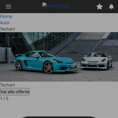
Passa
al
contenuto
Home
principale
Auto
Techart
Techart
Vai alle offerte
1
/
5