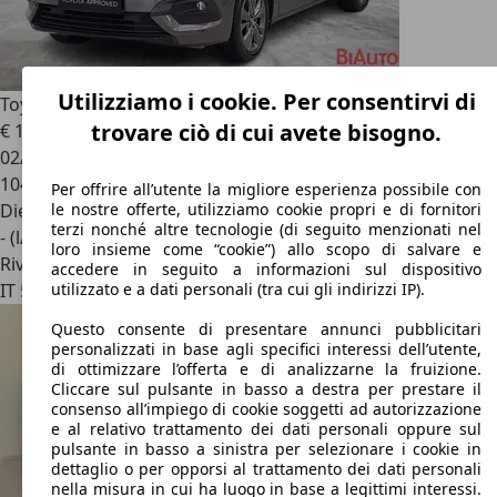
Utilizziamo i cookie. Per consentirvi di
Toyota Proace City
1.5D 130Cv S&S M/T L1 D Luxury
trovare ciò di cui avete bisogno.
€ 19.500
02/2022
104.200 km
Per offrire all’utente la migliore esperienza possibile con
Diesel
le nostre offerte, utilizziamo cookie propri e di fornitori
terzi nonché altre tecnologie (di seguito menzionati nel
- (l/100 km)
loro insieme come “cookie”) allo scopo di salvare e
Rivenditore
accedere in seguito a informazioni sul dispositivo
IT 50019
Sesto Fiorentino - Firenze
utilizzato e a dati personali (tra cui gli indirizzi IP).
Questo consente di presentare annunci pubblicitari
personalizzati in base agli specifici interessi dell’utente,
di ottimizzare l’offerta e di analizzarne la fruizione.
Cliccare sul pulsante in basso a destra per prestare il
consenso all’impiego di cookie soggetti ad autorizzazione
e al relativo trattamento dei dati personali oppure sul
pulsante in basso a sinistra per selezionare i cookie in
dettaglio o per opporsi al trattamento dei dati personali
nella misura in cui ha luogo in base a legittimi interessi.