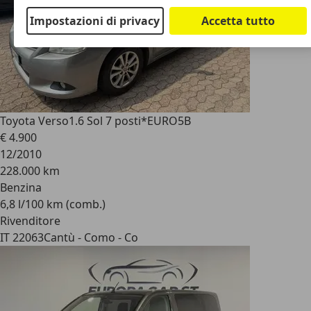
Impostazioni di privacy
Accetta tutto
Toyota Verso
1.6 Sol 7 posti*EURO5B
€ 4.900
12/2010
228.000 km
Benzina
6,8 l/100 km (comb.)
Rivenditore
IT 22063
Cantù - Como - Co