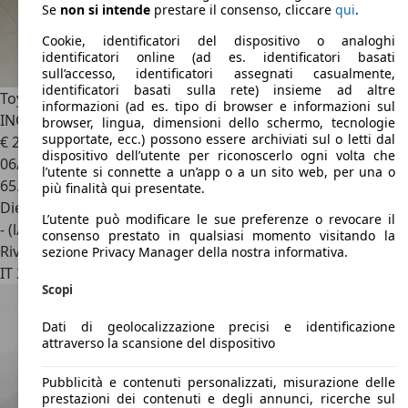
Se
non si intende
prestare il consenso, cliccare
qui
.
Cookie, identificatori del dispositivo o analoghi
identificatori online (ad es. identificatori basati
sull’accesso, identificatori assegnati casualmente,
identificatori basati sulla rete) insieme ad altre
Toyota Proace
VERSO 1.5 D L1 LOUNGE DOPPIO CLIMA IVA
informazioni (ad es. tipo di browser e informazioni sul
INC.
browser, lingua, dimensioni dello schermo, tecnologie
supportate, ecc.) possono essere archiviati sul o letti dal
€ 25.800
dispositivo dell’utente per riconoscerlo ogni volta che
06/2022
l’utente si connette a un’app o a un sito web, per una o
65.261 km
più finalità qui presentate.
Diesel
L’utente può modificare le sue preferenze o revocare il
- (l/100 km)
consenso prestato in qualsiasi momento visitando la
Rivenditore
sezione Privacy Manager della nostra informativa.
IT 23868
Valmadrera - Lecco - Lc
Scopi
Dati di geolocalizzazione precisi e identificazione
attraverso la scansione del dispositivo
Pubblicità e contenuti personalizzati, misurazione delle
prestazioni dei contenuti e degli annunci, ricerche sul