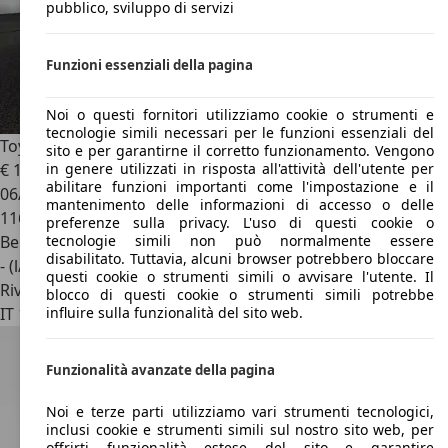
pubblico, sviluppo di servizi
Funzioni essenziali della pagina
Noi o questi fornitori utilizziamo cookie o strumenti e
tecnologie simili necessari per le funzioni essenziali del
Toyota Proace City
1.2P 110Cv S&S M/T L1 D Lounge
sito e per garantirne il corretto funzionamento. Vengono
€ 17.500
in genere utilizzati in risposta all'attività dell'utente per
abilitare funzioni importanti come l'impostazione e il
06/2021
mantenimento delle informazioni di accesso o delle
116.000 km
preferenze sulla privacy. L'uso di questi cookie o
Benzina
tecnologie simili non può normalmente essere
disabilitato. Tuttavia, alcuni browser potrebbero bloccare
- (l/100 km)
questi cookie o strumenti simili o avvisare l'utente. Il
Rivenditore
blocco di questi cookie o strumenti simili potrebbe
IT 13894
Gaglianico - Biella - Bi
influire sulla funzionalità del sito web.
Funzionalità avanzate della pagina
Noi e terze parti utilizziamo vari strumenti tecnologici,
inclusi cookie e strumenti simili sul nostro sito web, per
offrirti funzionalità estese del sito e garantire