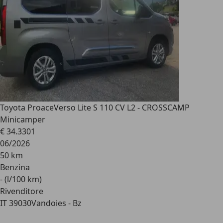
Toyota Proace
Verso Lite S 110 CV L2 - CROSSCAMP
Minicamper
€ 34.330
1
06/2026
50 km
Benzina
- (l/100 km)
Rivenditore
IT 39030
Vandoies - Bz