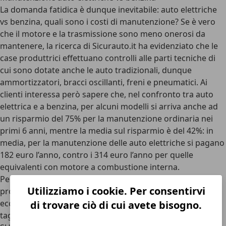
La domanda fatidica è dunque inevitabile:
auto elettriche
vs benzina, quali sono i costi di manutenzione?
Se è vero
che il motore e la trasmissione sono meno onerosi da
mantenere, la ricerca di
Sicurauto.it
ha evidenziato che le
case produttrici effettuano controlli alle parti tecniche di
cui sono dotate anche le auto tradizionali, dunque
ammortizzatori, bracci oscillanti, freni e pneumatici. Ai
clienti interessa però sapere che, nel confronto tra auto
elettrica e a benzina, per alcuni modelli si arriva anche ad
un risparmio del 75% per la manutenzione ordinaria nei
primi 6 anni, mentre
la media sul risparmio è del 42%
: in
media, per la manutenzione delle auto elettriche si pagano
182 euro l’anno, contro i 314 euro l’anno per quelle
equivalenti con motore a combustione interna.
Per nove auto elettriche sulle dieci dell’indagine, le case
Utilizziamo i cookie. Per consentirvi
produttrici consigliano un tagliando l’anno. L’unica
eccezione è la Jaguar I-Pace: la casa inglese prevede tre
di trovare ciò di cui avete bisogno.
tagliandi in sei anni, la metà rispetto alla Jaguar F-Pace, il