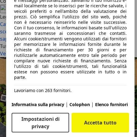
e messaggi personalizzati. Salviamo il tuo indirizzo e-
Condividi l'articolo
mail localmente se lo inserisci per le ricerche salvate, i
veicoli preferiti o nell'ambito della valutazione dei
Leggi anche
prezzi. Ciò semplifica l'utilizzo del sito web, poiché
non è necessario reinserirlo nelle visite successive.
Cavo di ricarica per auto elettrica: tipologie, costi e come
Con il tuo consenso, le informazioni basate sull'utilizzo
scegliere
Batteria auto elettrica: durata reale, costi e cosa
saranno trasmesse ai concessionari che contatti.
sapere
Alcuni cookie/strumenti vengono utilizzati dai fornitori
per memorizzare le informazioni fornite durante le
Tutti gli articoli
richieste di finanziamento per 30 giorni e per
Vedi tutto
riutilizzarle automaticamente entro tale periodo per
compilare nuove richieste di finanziamento. Senza
l'utilizzo di tali cookie/strumenti, tali funzionalità
estese non possono essere utilizzate in tutto o in
parte.
Lavoriamo con 263 fornitori.
|
|
Informativa sulla privacy
Colophon
Elenco fornitori
Impostazioni di
Accetta tutto
privacy