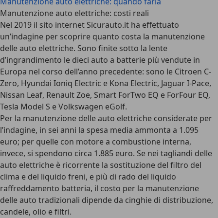
Manutenzione auto elettriche: quando farla
Manutenzione auto elettriche: costi reali
Nel 2019 il sito internet
Sicurauto.it
ha effettuato
un’indagine per scoprire quanto costa la manutenzione
delle auto elettriche. Sono finite sotto la lente
d’ingrandimento le
dieci auto a batterie più vendute in
Europa
nel corso dell’anno precedente: sono le
Citroen C-
Zero, Hyundai Ioniq Electric e Kona Electric, Jaguar I-Pace,
Nissan Leaf, Renault Zoe, Smart ForTwo EQ e ForFour EQ,
Tesla Model S e Volkswagen eGolf
.
Per la manutenzione delle auto elettriche considerate per
l’indagine, in sei anni
la spesa media ammonta a 1.095
euro
; per quelle con motore a combustione interna,
invece, si spendono circa 1.885 euro. Se nei tagliandi delle
auto elettriche è ricorrente la sostituzione del filtro del
clima e del liquido freni, e più di rado del liquido
raffreddamento batteria, il costo per la manutenzione
delle auto tradizionali dipende da cinghie di distribuzione,
candele, olio e filtri.