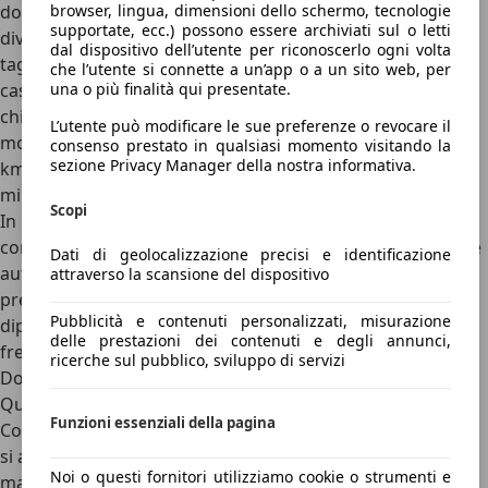
dopo 4 anni dall’immatricolazione, e successivamente
browser, lingua, dimensioni dello schermo, tecnologie
supportate, ecc.) possono essere archiviati sul o letti
diventano 2 anni. Per sapere ogni quanti km si fa il
dal dispositivo dell’utente per riconoscerlo ogni volta
tagliando auto bisogna fare riferimento a quello che la
che l’utente si connette a un’app o a un sito web, per
casa costruttrice scrive nel libretto d’uso. Di solito, i
una o più finalità qui presentate.
chilometri sono compresi tra i 15.000 e i 30.000. Per i
L’utente può modificare le sue preferenze o revocare il
modelli più recenti, in alcuni casi, la soglia è ogni 35.000
consenso prestato in qualsiasi momento visitando la
sezione Privacy Manager della nostra informativa.
km. È pur vero che, se non si raggiunge il chilometraggio
minimo, viene indicato anche un limite di tempo.
Scopi
In linea di massima, tutte le case automobilistiche
consigliano di effettuare i tagliandi di manutenzione per le
Dati di geolocalizzazione precisi e identificazione
auto elettriche
ogni dodici mesi
se si vuole mantenere le
attraverso la scansione del dispositivo
prestazioni del veicolo al massimo livello. Tuttavia, molto
Pubblicità e contenuti personalizzati, misurazione
dipende dalla percorrenza annuale: più aumenta e più di
delle prestazioni dei contenuti e degli annunci,
frequente va effettuata la manutenzione.
ricerche sul pubblico, sviluppo di servizi
Domande e risposte
Quanto costa la manutenzione delle auto elettriche?
Funzioni essenziali della pagina
Confrontando auto elettrica e benzina, per alcuni modelli
si arriva anche ad un risparmio del 75% per la
Noi o questi fornitori utilizziamo cookie o strumenti e
manutenzione ordinaria nei primi 6 anni, mentre la media