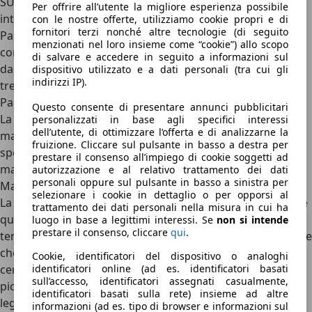
SUV di dimensioni analoghe e con motori a combustione
Per offrire all’utente la migliore esperienza possibile
interna. Inoltre, il costo complessivo dei tagliandi della I-
con le nostre offerte, utilizziamo cookie propri e di
fornitori terzi nonché altre tecnologie (di seguito
Pace è inferiore del 75% rispetto a quelli per la cugina,
menzionati nel loro insieme come “cookie”) allo scopo
complici anche le molte ore in meno di manodopera, che
di salvare e accedere in seguito a informazioni sul
da sole fanno risparmiare centinaia di euro: quattro ore in
dispositivo utilizzato e a dati personali (tra cui gli
indirizzi IP).
tre tagliandi per la I-Pace, dieci ore in sei tagliandi per la F-
Pace.
Questo consente di presentare annunci pubblicitari
La Tesla Model S è risultata essere l’auto elettrica con la
personalizzati in base agli specifici interessi
dell’utente, di ottimizzare l’offerta e di analizzarne la
manutenzione più onerosa: in media, i suoi proprietari
fruizione. Cliccare sul pulsante in basso a destra per
spendono 625 euro l’anno e pagano quindici ore di
prestare il consenso all’impiego di cookie soggetti ad
manodopera.
autorizzazione e al relativo trattamento dei dati
personali oppure sul pulsante in basso a sinistra per
Manutenzione auto elettriche: quando farla
selezionare i cookie in dettaglio o per opporsi al
La frequenza del tagliando delle auto elettriche
(così come
trattamento dei dati personali nella misura in cui ha
quella delle auto a combustione)
non è definita solo dal
luogo in base a legittimi interessi. Se
non si intende
prestare il consenso, cliccare
qui
.
tempo trascorso dall’
acquisto dell’auto elettrica
, la variabile
che “decide” in modo più netto quando si fa il tagliando è
Cookie, identificatori del dispositivo o analoghi
certamente il numero di chilometri percorsi. Questa è una
identificatori online (ad es. identificatori basati
sull’accesso, identificatori assegnati casualmente,
piccola differenza rispetto alla revisione prevista dalla
identificatori basati sulla rete) insieme ad altre
legge, che in genere stabilisce che la prima scadenza sia
informazioni (ad es. tipo di browser e informazioni sul