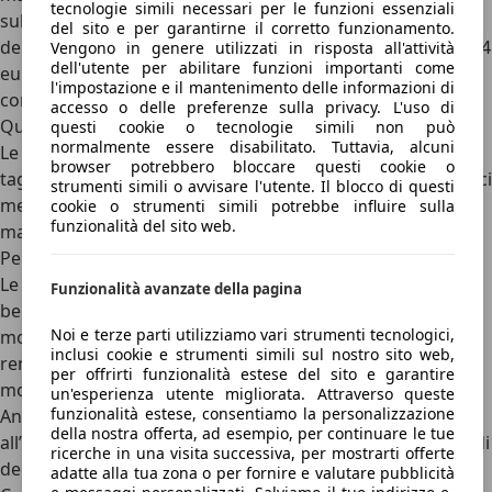
tecnologie simili necessari per le funzioni essenziali
sul risparmio è del 42%: in media, per la manutenzione
del sito e per garantirne il corretto funzionamento.
delle auto elettriche si pagano 182 euro l’anno, contro i 314
Vengono in genere utilizzati in risposta all'attività
dell'utente per abilitare funzioni importanti come
euro l’anno per quelle equivalenti con motore a
l'impostazione e il mantenimento delle informazioni di
combustione interna.
accesso o delle preferenze sulla privacy. L'uso di
Quando fare il tagliando all’auto elettrica?
questi cookie o tecnologie simili non può
normalmente essere disabilitato. Tuttavia, alcuni
Le case automobilistiche consigliano di effettuare i
browser potrebbero bloccare questi cookie o
tagliandi di manutenzione per le auto elettriche ogni dodici
strumenti simili o avvisare l'utente. Il blocco di questi
mesi oppure tra i 15.000 e i 30.000 km, se si vuole
cookie o strumenti simili potrebbe influire sulla
funzionalità del sito web.
mantenere le prestazioni del veicolo al massimo livello.
Perché la manutenzione delle auto elettriche costa meno?
Le motivazioni risiedono nella diversità tecnica tra auto a
Funzionalità avanzate della pagina
benzina e auto elettrica. Il motore di un’auto elettrica ha
Noi e terze parti utilizziamo vari strumenti tecnologici,
molte meno parti di uno a benzina o diesel: questo lo
inclusi cookie e strumenti simili sul nostro sito web,
rende più affidabile e meno soggetto all’usura. In più, il
per offrirti funzionalità estese del sito e garantire
motore elettrico non ha liquidi da rabboccare o sostituire.
un'esperienza utente migliorata. Attraverso queste
funzionalità estese, consentiamo la personalizzazione
Anche l’usura delle pastiglie dei freni è ridotta, grazie
della nostra offerta, ad esempio, per continuare le tue
all’impiego dei sistemi per il recupero dell’energia in fase di
ricerche in una visita successiva, per mostrarti offerte
decelerazione.
adatte alla tua zona o per fornire e valutare pubblicità