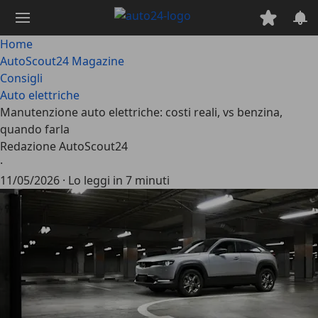
Passa
al
contenuto
Home
principale
AutoScout24 Magazine
Consigli
Auto elettriche
Manutenzione auto elettriche: costi reali, vs benzina,
quando farla
Redazione AutoScout24
·
11/05/2026
·
Lo leggi in 7 minuti