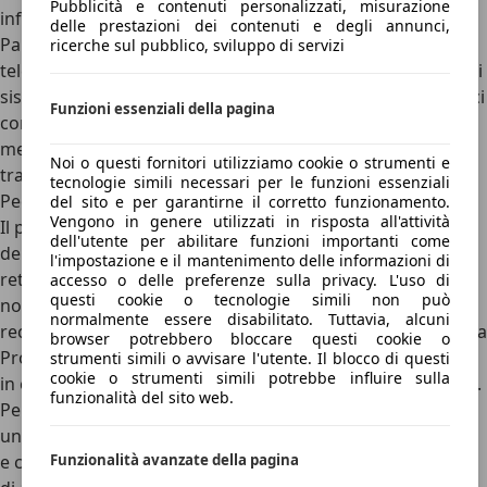
Pubblicità e contenuti personalizzati, misurazione
informazioni sullo stato della mobilità.
delle prestazioni dei contenuti e degli annunci,
Pannelli a messaggio variabile
: sono cartelli segnaletici
ricerche sul pubblico, sviluppo di servizi
telecomandati a distanza e costituiscono uno dei principali
sistemi di informazione all’utenza. Sono pannelli elettronici
Funzioni essenziali della pagina
con simboli e scritte che indicano le condizioni
meteorologiche, di traffico e di circolazione presenti nel
Noi o questi fornitori utilizziamo cookie o strumenti e
tratto autostradale interessato.
tecnologie simili necessari per le funzioni essenziali
Pedaggio autostradale: come si forma
del sito e per garantirne il corretto funzionamento.
Vengono in genere utilizzati in risposta all'attività
Il pedaggio è l’importo che si paga per l’utilizzo
dell'utente per abilitare funzioni importanti come
dell'autostrada. I criteri per il calcolo dei pedaggi per la
l'impostazione e il mantenimento delle informazioni di
rete autostradale italiana sono stabiliti dalla specifica
accesso o delle preferenze sulla privacy. L'uso di
questi cookie o tecnologie simili non può
normativa di settore (leggi dello Stato e, negli anni più
normalmente essere disabilitato. Tuttavia, alcuni
recenti, delibere del CIPE - Comitato Interministeriale per la
browser potrebbero bloccare questi cookie o
Programmazione Economica), recepita nelle Convenzioni
strumenti simili o avvisare l'utente. Il blocco di questi
cookie o strumenti simili potrebbe influire sulla
in essere fra le società concessionarie e l'Ente concedente.
funzionalità del sito web.
Per ottenere il totale, il cliente deve moltiplicare la
tariffa
unitaria
per i km, considerando che oltre ai km tra casello
Funzionalità avanzate della pagina
e casello sono conteggiati i km degli svincoli, delle bretelle