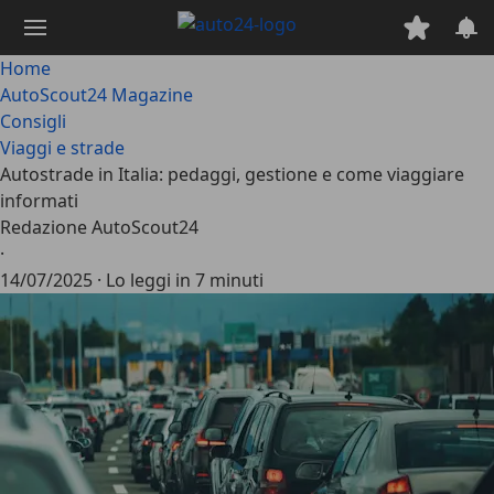
Passa
al
contenuto
Home
principale
AutoScout24 Magazine
Consigli
Viaggi e strade
Autostrade in Italia: pedaggi, gestione e come viaggiare
informati
Redazione AutoScout24
·
14/07/2025
·
Lo leggi in 7 minuti