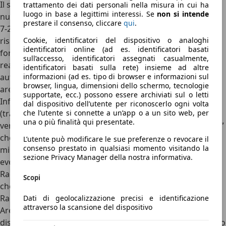
Il servizio è offerto ai clienti autostradali attraverso il
trattamento dei dati personali nella misura in cui ha
luogo in base a legittimi interessi. Se
non si intende
numero telefonico gratuito 800996099 (nell’orario diurno
prestare il consenso, cliccare
qui
.
7-22 con operatore, nell’orario notturno 22-7 tramite
Cookie, identificatori del dispositivo o analoghi
risponditore automatico). Gli operatori multilingue
identificatori online (ad es. identificatori basati
forniscono informazioni relative alla viabilità in tempo
sull’accesso, identificatori assegnati casualmente,
reale, alle condizioni atmosferiche lungo la rete
identificatori basati sulla rete) insieme ad altre
informazioni (ad es. tipo di browser e informazioni sul
autostradale, ai metodi di pagamento del pedaggio, alle
browser, lingua, dimensioni dello schermo, tecnologie
aree di servizio, ai percorsi alternativi.
supportate, ecc.) possono essere archiviati sul o letti
Inforadio
: le informazioni di interesse per l’utenza
dal dispositivo dell’utente per riconoscerlo ogni volta
che l’utente si connette a un’app o a un sito web, per
(transitabilità, meteo) relative alla A22 Brennero-Modena
una o più finalità qui presentate.
vengono trasmesse anche attraverso i notiziari “Inforadio”
che vanno in onda ogni 30′ su due emittenti locali (ai
L’utente può modificare le sue preferenze o revocare il
consenso prestato in qualsiasi momento visitando la
minuti 25 e 55 circa), oltre a interventi specifici in caso di
sezione Privacy Manager della nostra informativa.
eventi in corso:
Radio NBC Rete Regione di Bolzano per il tratto della A22
Scopi
che attraversa la Regione Trentino-Alto Adige;
Radio Pico di Mirandola per il restante tratto della A22.
Dati di geolocalizzazione precisi e identificazione
attraverso la scansione del dispositivo
Aree di servizio
: presso molte aree di servizio sono
disponibili e attivi info-point e maxi schermi che forniscono