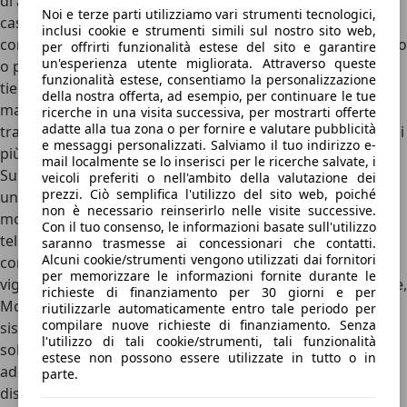
di adduzione e dei tratti autostradali liberi prima e dopo il
Noi e terze parti utilizziamo vari strumenti tecnologici,
casello che sono stati costruiti e sono gestiti dalla
inclusi cookie e strumenti simili sul nostro sito web,
concessionaria. Più IVA 22% e arrotondamento per eccesso
per offrirti funzionalità estese del sito e garantire
un'esperienza utente migliorata. Attraverso queste
o per difetto ai 10 centesimi di euro. La tariffa unitaria
funzionalità estese, consentiamo la personalizzazione
tiene conto dei costi di costruzione, gestione e
della nostra offerta, ad esempio, per continuare le tue
manutenzione delle tratte autostradali (è per questo che i
ricerche in una visita successiva, per mostrarti offerte
adatte alla tua zona o per fornire e valutare pubblicità
tratti di montagna, ricchi di viadotti e di gallerie, costano di
e messaggi personalizzati. Salviamo il tuo indirizzo e-
più).
mail localmente se lo inserisci per le ricerche salvate, i
Sulle autostrade per il cui uso sia dovuto il pagamento di
veicoli preferiti o nell'ambito della valutazione dei
prezzi. Ciò semplifica l'utilizzo del sito web, poiché
un pedaggio, l’esazione può essere effettuata mediante
non è necessario reinserirlo nelle visite successive.
modalità manuale o automatizzata, anche con sistemi di
Con il tuo consenso, le informazioni basate sull'utilizzo
telepedaggio con o senza barriere. I conducenti devono
saranno trasmesse ai concessionari che contatti.
Alcuni cookie/strumenti vengono utilizzati dai fornitori
corrispondere il pedaggio secondo le modalità e le tariffe
per memorizzare le informazioni fornite durante le
vigenti. Fra i sistemi di telepedaggio: Telepass, UnipolMove,
richieste di finanziamento per 30 giorni e per
MooneyGo. Le informazioni del veicolo vengono lette, il
riutilizzarle automaticamente entro tale periodo per
compilare nuove richieste di finanziamento. Senza
sistema verifica i dati e, se tutto è corretto, la sbarra si
l'utilizzo di tali cookie/strumenti, tali funzionalità
solleva automaticamente. L’importo del pedaggio viene
estese non possono essere utilizzate in tutto o in
addebitato sul conto corrente o sulla carta associata al
parte.
dispositivo. Ogni operatore mette a disposizione un’app