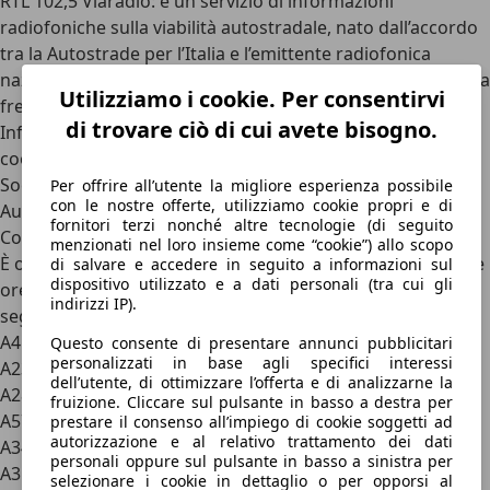
RTL 102,5 Viaradio
: è un servizio di informazioni
radiofoniche sulla viabilità autostradale, nato dall’accordo
tra la Autostrade per l’Italia e l’emittente radiofonica
nazionale RTL 102.5 che trasmette in tutta Italia su un’unica
Utilizziamo i cookie. Per consentirvi
frequenza: FM 102.5 (o frequenze vicine).
di trovare ciò di cui avete bisogno.
Infoviaggiando
: un servizio di informazioni sul traffico
coordinato delle seguenti società autostradali:
Società Autostrade Alto Adriatico
Per offrire all’utente la migliore esperienza possibile
con le nostre offerte, utilizziamo cookie propri e di
Autostrada Brescia-Verona-Vicenza- Padova
fornitori terzi nonché altre tecnologie (di seguito
Concessioni Autostradali Venete
menzionati nel loro insieme come “cookie”) allo scopo
È organizzato per fornire, tutti i giorni dell’anno dalle 7 alle
di salvare e accedere in seguito a informazioni sul
dispositivo utilizzato e a dati personali (tra cui gli
ore 22, notizie sulla viabilità e la percorribilità delle
indirizzi IP).
seguenti tratte:
A4 tra Trieste e Brescia
Questo consente di presentare annunci pubblicitari
personalizzati in base agli specifici interessi
A23 Palmanova e Udine sud
dell’utente, di ottimizzare l’offerta e di analizzarne la
A28 Portogruaro- Conegliano
fruizione. Cliccare sul pulsante in basso a destra per
A57 Tangenziale di Mestre
prestare il consenso all’impiego di cookie soggetti ad
autorizzazione e al relativo trattamento dei dati
A34 Villesse Gorizia
personali oppure sul pulsante in basso a sinistra per
A31 Valdastico
selezionare i cookie in dettaglio o per opporsi al