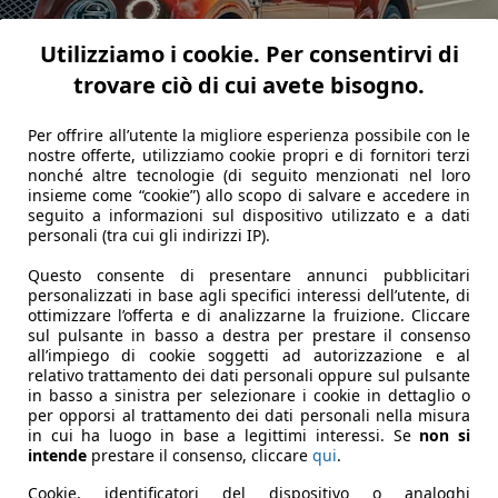
Utilizziamo i cookie. Per consentirvi di
trovare ciò di cui avete bisogno.
Per offrire all’utente la migliore esperienza possibile con le
nostre offerte, utilizziamo cookie propri e di fornitori terzi
nonché altre tecnologie (di seguito menzionati nel loro
insieme come “cookie”) allo scopo di salvare e accedere in
seguito a informazioni sul dispositivo utilizzato e a dati
personali (tra cui gli indirizzi IP).
Questo consente di presentare annunci pubblicitari
n una batteria agli ioni di litio in grado di far percorrere, 
personalizzati in base agli specifici interessi dell’utente, di
ientela che la usa in città per 5 giorni alla settimana per po
ottimizzare l’offerta e di analizzarne la fruizione. Cliccare
almeno su una parte del mercato.
sul pulsante in basso a destra per prestare il consenso
all’impiego di cookie soggetti ad autorizzazione e al
 dal sistema ibrido di propulsione che propone un motore a b
relativo trattamento dei dati personali oppure sul pulsante
e a combustione interna è abbinato a un'unità elettrica da 
in basso a sinistra per selezionare i cookie in dettaglio o
i. Nonostante oltre 26 quintali di peso, sono sufficienti per
per opporsi al trattamento dei dati personali nella misura
in cui ha luogo in base a legittimi interessi. Se
non si
intende
prestare il consenso, cliccare
qui
.
Cookie, identificatori del dispositivo o analoghi