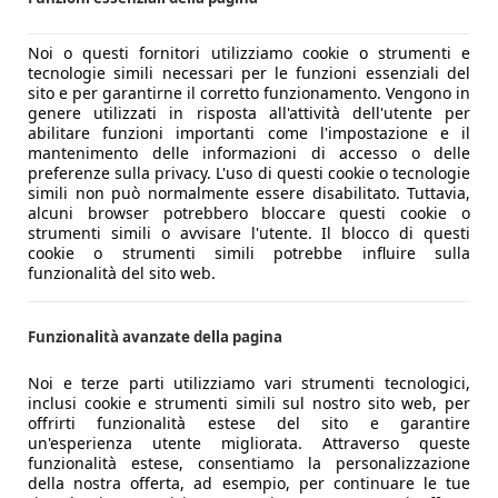
Noi o questi fornitori utilizziamo cookie o strumenti e
tecnologie simili necessari per le funzioni essenziali del
sito e per garantirne il corretto funzionamento. Vengono in
genere utilizzati in risposta all'attività dell'utente per
abilitare funzioni importanti come l'impostazione e il
mantenimento delle informazioni di accesso o delle
preferenze sulla privacy. L'uso di questi cookie o tecnologie
simili non può normalmente essere disabilitato. Tuttavia,
alcuni browser potrebbero bloccare questi cookie o
strumenti simili o avvisare l'utente. Il blocco di questi
cookie o strumenti simili potrebbe influire sulla
funzionalità del sito web.
el Marchio britannico. Vista da fuori, la Hybrid non presenta 
azione del modello sulle porte. Il frontale imponente contin
Funzionalità avanzate della pagina
dimensioni, da ben 22”.
 a quattro posti, con i due posteriori ancora più comodi, o
Noi e terze parti utilizziamo vari strumenti tecnologici,
bizioni (e questo prezzo…). Il sistema multimediale è dell'
inclusi cookie e strumenti simili sul nostro sito web, per
irtù dell'assetto e di un livello di insonorizzazione di altiss
offrirti funzionalità estese del sito e garantire
un'esperienza utente migliorata. Attraverso queste
funzionalità estese, consentiamo la personalizzazione
della nostra offerta, ad esempio, per continuare le tue