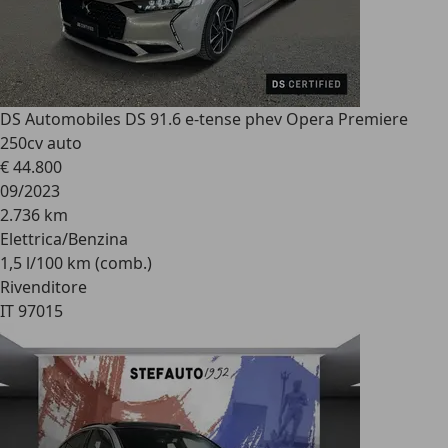
DS Automobiles DS 9
1.6 e-tense phev Opera Premiere
250cv auto
€ 44.800
09/2023
2.736 km
Elettrica/Benzina
1,5 l/100 km (comb.)
Rivenditore
IT 97015