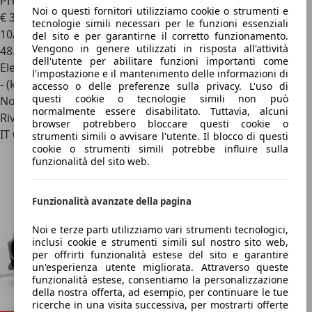
Première
Noi o questi fornitori utilizziamo cookie o strumenti e
€ 36.900
1
tecnologie simili necessari per le funzioni essenziali
10/2023
del sito e per garantirne il corretto funzionamento.
Vengono in genere utilizzati in risposta all'attività
48.365 km
dell'utente per abilitare funzioni importanti come
Elettrica/Benzina
l'impostazione e il mantenimento delle informazioni di
- (kWh/100 km)
accesso o delle preferenze sulla privacy. L'uso di
questi cookie o tecnologie simili non può
Novità
normalmente essere disabilitato. Tuttavia, alcuni
Rivenditore
browser potrebbero bloccare questi cookie o
IT 64100
strumenti simili o avvisare l'utente. Il blocco di questi
cookie o strumenti simili potrebbe influire sulla
funzionalità del sito web.
Funzionalità avanzate della pagina
Noi e terze parti utilizziamo vari strumenti tecnologici,
inclusi cookie e strumenti simili sul nostro sito web,
per offrirti funzionalità estese del sito e garantire
un'esperienza utente migliorata. Attraverso queste
funzionalità estese, consentiamo la personalizzazione
della nostra offerta, ad esempio, per continuare le tue
ricerche in una visita successiva, per mostrarti offerte