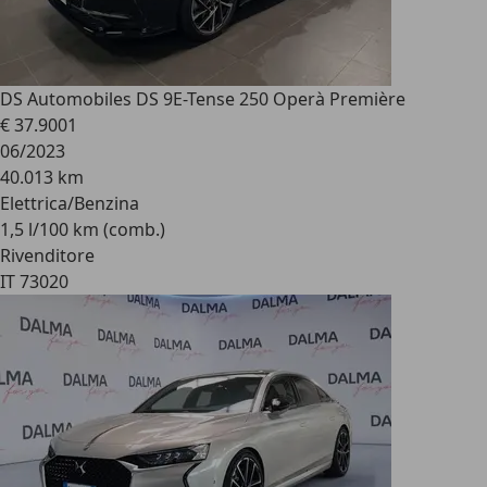
DS Automobiles DS 9
E-Tense 250 Operà Première
€ 37.900
1
06/2023
40.013 km
Elettrica/Benzina
1,5 l/100 km (comb.)
Rivenditore
IT 73020