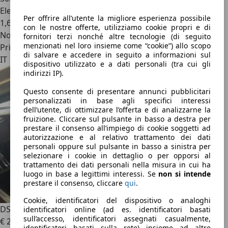
Elettrica/Benzina
Per offrire all’utente la migliore esperienza possibile
1,6 l/100 km (comb.)
con le nostre offerte, utilizziamo cookie propri e di
Novità
fornitori terzi nonché altre tecnologie (di seguito
menzionati nel loro insieme come “cookie”) allo scopo
Privato
di salvare e accedere in seguito a informazioni sul
IT 12100
dispositivo utilizzato e a dati personali (tra cui gli
indirizzi IP).
Questo consente di presentare annunci pubblicitari
personalizzati in base agli specifici interessi
dell’utente, di ottimizzare l’offerta e di analizzarne la
fruizione. Cliccare sul pulsante in basso a destra per
prestare il consenso all’impiego di cookie soggetti ad
autorizzazione e al relativo trattamento dei dati
personali oppure sul pulsante in basso a sinistra per
selezionare i cookie in dettaglio o per opporsi al
trattamento dei dati personali nella misura in cui ha
luogo in base a legittimi interessi. Se
non si intende
prestare il consenso, cliccare
qui
.
Cookie, identificatori del dispositivo o analoghi
DS Automobiles DS 9
Opera DS 9 E-Tense plug-in hybrid
identificatori online (ad es. identificatori basati
sull’accesso, identificatori assegnati casualmente,
€ 25.990
identificatori basati sulla rete) insieme ad altre