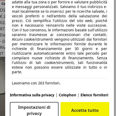
adatte alla tua zona o per fornire e valutare pubblicità
e messaggi personalizzati. Salviamo il tuo indirizzo e-
DS Automobiles DS 9
1.6 e-tense phev rivoli+ 225cv auto
mail localmente se lo inserisci per le ricerche salvate, i
€ 24.900
1
veicoli preferiti o nell'ambito della valutazione dei
prezzi. Ciò semplifica l'utilizzo del sito web, poiché
02/2022
non è necessario reinserirlo nelle visite successive.
87.579 km
Con il tuo consenso, le informazioni basate sull'utilizzo
Elettrica/Benzina
saranno trasmesse ai concessionari che contatti.
Alcuni cookie/strumenti vengono utilizzati dai fornitori
- (l/100 km)
per memorizzare le informazioni fornite durante le
Rivenditore
richieste di finanziamento per 30 giorni e per
IT 36100
riutilizzarle automaticamente entro tale periodo per
compilare nuove richieste di finanziamento. Senza
l'utilizzo di tali cookie/strumenti, tali funzionalità
estese non possono essere utilizzate in tutto o in
parte.
Lavoriamo con 263 fornitori.
|
|
Informativa sulla privacy
Colophon
Elenco fornitori
Impostazioni di
Accetta tutto
privacy