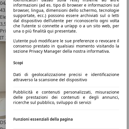
04/2021
informazioni (ad es. tipo di browser e informazioni sul
43.500 km
browser, lingua, dimensioni dello schermo, tecnologie
supportate, ecc.) possono essere archiviati sul o letti
Elettrica/Benzina
dal dispositivo dell’utente per riconoscerlo ogni volta
3,5 l/100 km (comb.)
che l’utente si connette a un’app o a un sito web, per
Privato
una o più finalità qui presentate.
IT 20822
L’utente può modificare le sue preferenze o revocare il
consenso prestato in qualsiasi momento visitando la
sezione Privacy Manager della nostra informativa.
Scopi
Dati di geolocalizzazione precisi e identificazione
attraverso la scansione del dispositivo
Pubblicità e contenuti personalizzati, misurazione
delle prestazioni dei contenuti e degli annunci,
ricerche sul pubblico, sviluppo di servizi
Funzioni essenziali della pagina
DS Automobiles DS 9
9 - DS 9 E-Tense 360 4x4 Operà