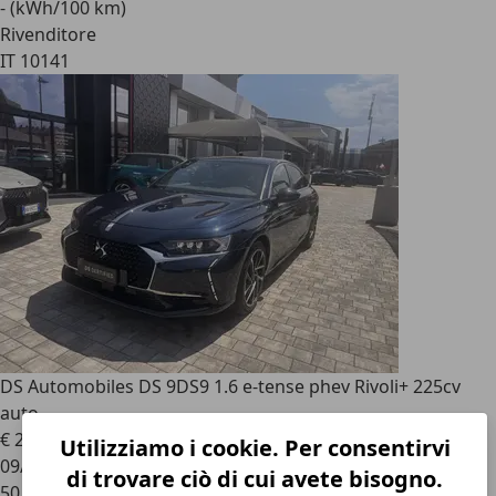
- (kWh/100 km)
Rivenditore
IT 10141
DS Automobiles DS 9
DS9 1.6 e-tense phev Rivoli+ 225cv
auto
€ 23.000
Utilizziamo i cookie. Per consentirvi
09/2021
di trovare ciò di cui avete bisogno.
50.806 km