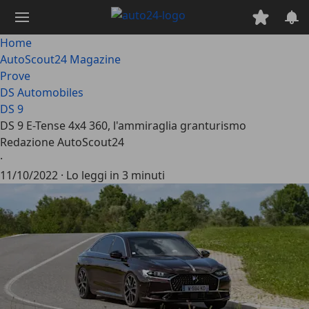
Passa
al
contenuto
Home
principale
AutoScout24 Magazine
Prove
DS Automobiles
DS 9
DS 9 E-Tense 4x4 360, l'ammiraglia granturismo
Redazione AutoScout24
·
11/10/2022
·
Lo leggi in 3 minuti