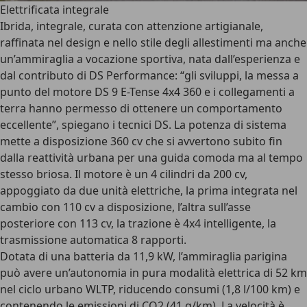
Elettrificata integrale
Ibrida, integrale, curata con attenzione artigianale,
raffinata nel design e nello stile degli allestimenti ma anche
un’ammiraglia a vocazione sportiva, nata dall’esperienza e
dal contributo di DS Performance: “gli sviluppi, la messa a
punto del motore DS 9 E-Tense 4x4 360 e i collegamenti a
terra hanno permesso di ottenere un comportamento
eccellente”, spiegano i tecnici DS. La potenza di sistema
mette a disposizione 360 cv che si avvertono subito fin
dalla reattività urbana per una guida comoda ma al tempo
stesso briosa. Il motore è un 4 cilindri da 200 cv,
appoggiato da due unità elettriche, la prima integrata nel
cambio con 110 cv a disposizione, l’altra sull’asse
posteriore con 113 cv, la trazione è 4x4 intelligente, la
trasmissione automatica 8 rapporti.
Dotata di una batteria da 11,9 kW, l’ammiraglia parigina
può avere un’autonomia in pura modalità elettrica di 52 km
nel ciclo urbano WLTP, riducendo consumi (1,8 l/100 km) e
contenendo le emissioni di CO2 (41 g/km). La velocità è