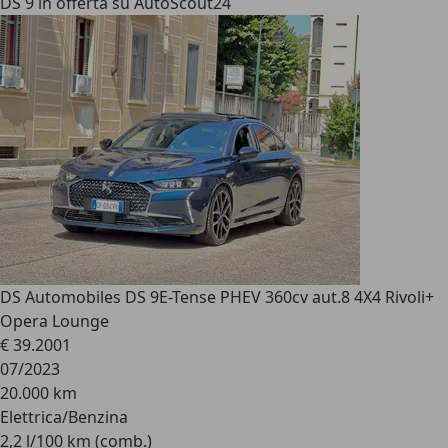
DS 9 in offerta su AutoScout24
DS Automobiles DS 9
E-Tense PHEV 360cv aut.8 4X4 Rivoli+
Opera Lounge
€ 39.200
1
07/2023
20.000 km
Elettrica/Benzina
2,2 l/100 km (comb.)