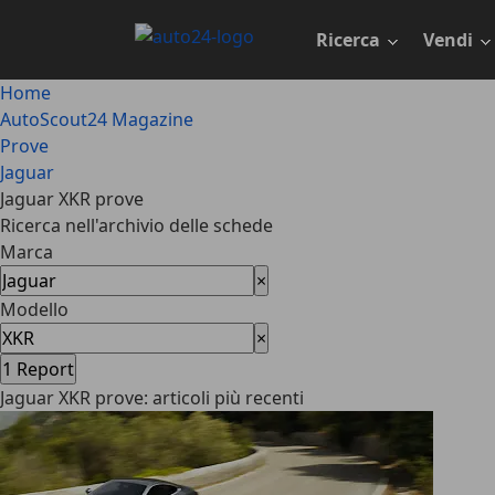
Passa
al
Ricerca
Vendi
contenuto
principale
Home
AutoScout24 Magazine
Prove
Jaguar
Jaguar XKR prove
Ricerca nell'archivio delle schede
Marca
×
Modello
×
1
Report
Jaguar XKR prove: articoli più recenti