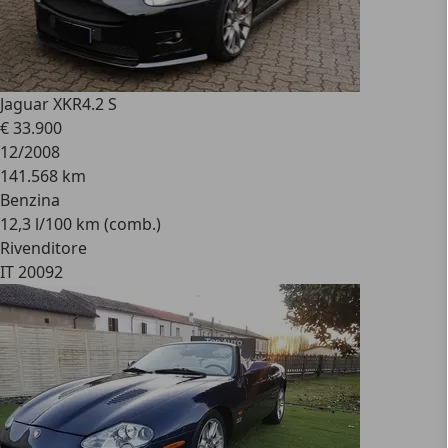
Jaguar XKR
4.2 S
€ 33.900
12/2008
141.568 km
Benzina
12,3 l/100 km (comb.)
Rivenditore
IT 20092