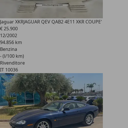
Jaguar XKR
JAGUAR QEV QAB2 4E11 XKR COUPE'
€ 25.900
12/2002
94.856 km
Benzina
- (l/100 km)
Rivenditore
IT 10036