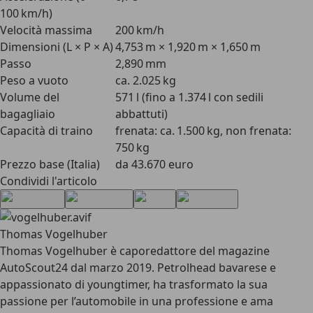
100 km/h)
Velocità massima
200 km/h
Dimensioni (L × P × A)
4,753 m × 1,920 m × 1,650 m
Passo
2,890 mm
Peso a vuoto
ca. 2.025 kg
Volume del
571 l (fino a 1.374 l con sedili
bagagliaio
abbattuti)
Capacità di traino
frenata: ca. 1.500 kg, non frenata:
750 kg
Prezzo base (Italia)
da 43.670 euro
Condividi l'articolo
Thomas Vogelhuber
Thomas Vogelhuber è caporedattore del magazine
AutoScout24 dal marzo 2019. Petrolhead bavarese e
appassionato di youngtimer, ha trasformato la sua
passione per l’automobile in una professione e ama