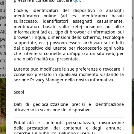
prestare il consenso, cliccare
qui
.
di conducente e passeggero, che non solo fanno
surriscaldare i telefoni, ma li ricaricano davvero. Un vano
Cookie, identificatori del dispositivo o analoghi
identificatori online (ad es. identificatori basati
portaoggetti sarebbe un tocco in più – così come una zona
sull’accesso, identificatori assegnati casualmente,
climatica separata per i passeggeri posteriori.
identificatori basati sulla rete) insieme ad altre
Altrimenti, si sta abbastanza comodi sui rivestimenti in
informazioni (ad es. tipo di browser e informazioni sul
browser, lingua, dimensioni dello schermo, tecnologie
pelle sintetica climatizzati. C'è spazio sufficiente sia davanti
supportate, ecc.) possono essere archiviati sul o letti
che dietro, e anche il bagagliaio da 571 litri è adatto per un
dal dispositivo dell’utente per riconoscerlo ogni volta
viaggio di vacanza esteso. Si rinuncia a un frunk. In
che l’utente si connette a un’app o a un sito web, per
una o più finalità qui presentate.
compenso, è stata data grande importanza a un impianto
audio superbo – chiamato Xopera. E mantiene ciò che il
L’utente può modificare le sue preferenze o revocare il
nome promette!
consenso prestato in qualsiasi momento visitando la
sezione Privacy Manager della nostra informativa.
Scopi
Dati di geolocalizzazione precisi e identificazione
attraverso la scansione del dispositivo
Pubblicità e contenuti personalizzati, misurazione
delle prestazioni dei contenuti e degli annunci,
ricerche sul pubblico, sviluppo di servizi