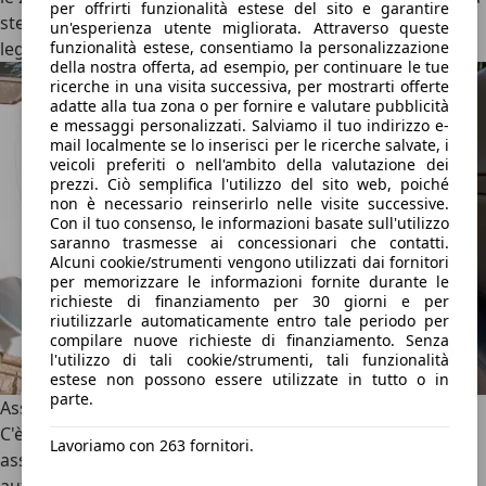
per offrirti funzionalità estese del sito e garantire
sterzata, invece, sembra migliorabile. In città è troppo
un'esperienza utente migliorata. Attraverso queste
funzionalità estese, consentiamo la personalizzazione
leggera, in autostrada troppo pesante e con poco feeling.
della nostra offerta, ad esempio, per continuare le tue
ricerche in una visita successiva, per mostrarti offerte
adatte alla tua zona o per fornire e valutare pubblicità
e messaggi personalizzati. Salviamo il tuo indirizzo e-
mail localmente se lo inserisci per le ricerche salvate, i
veicoli preferiti o nell'ambito della valutazione dei
prezzi. Ciò semplifica l'utilizzo del sito web, poiché
non è necessario reinserirlo nelle visite successive.
Con il tuo consenso, le informazioni basate sull'utilizzo
saranno trasmesse ai concessionari che contatti.
Alcuni cookie/strumenti vengono utilizzati dai fornitori
per memorizzare le informazioni fornite durante le
richieste di finanziamento per 30 giorni e per
riutilizzarle automaticamente entro tale periodo per
compilare nuove richieste di finanziamento. Senza
l'utilizzo di tali cookie/strumenti, tali funzionalità
estese non possono essere utilizzate in tutto o in
parte.
Assistenza con insidie
C'è bisogno di miglioramenti anche nei sistemi di
Lavoriamo con 263 fornitori.
assistenza. Soprattutto nelle corsie dei cantieri