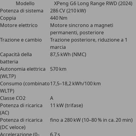
Modello
XPeng G6 Long Range RWD (2024)
Potenza di sistema
286 CV (210 kW)
Coppia
440 Nm
Motore elettrico
Motore sincrono a magneti
permanenti, posteriore
Trazione e cambio
Trazione posteriore, riduzione a 1
marcia
Capacità della
87,5 kWh (NMC)
batteria
Autonomia elettrica
570 km
(WLTP)
Consumo (combinato
17,5–18,2 kWh/100 km
WLTP)
Classe CO2
A
Potenza di ricarica
11 kW (trifase)
(AC)
Potenza di ricarica
fino a 280 kW (10–80 % in ca. 20 min)
(DC veloce)
Accelerazione (0–
6,7 s