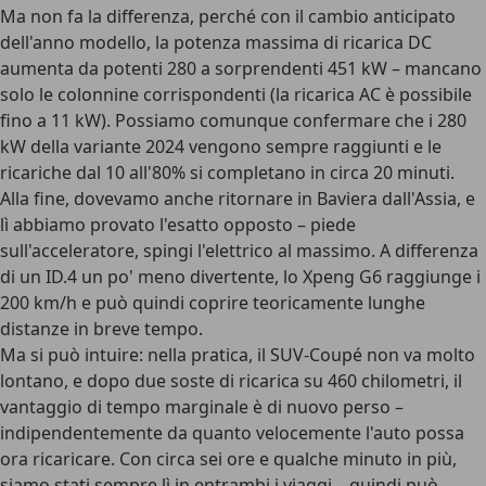
Ma non fa la differenza, perché con il cambio anticipato
dell'anno modello, la potenza massima di ricarica DC
aumenta da potenti 280 a sorprendenti 451 kW – mancano
solo le colonnine corrispondenti (la ricarica AC è possibile
fino a 11 kW). Possiamo comunque confermare che i 280
kW della variante 2024 vengono sempre raggiunti e le
ricariche
dal 10 all'80% si completano in circa 20 minuti
.
Alla fine, dovevamo anche ritornare in Baviera dall'Assia, e
lì abbiamo provato l'esatto opposto – piede
sull'acceleratore, spingi l'elettrico al massimo. A differenza
di un ID.4 un po' meno divertente, lo Xpeng G6 raggiunge i
200 km/h e può quindi coprire teoricamente lunghe
distanze in breve tempo.
Ma si può intuire: nella pratica, il SUV-Coupé non va molto
lontano, e dopo due soste di ricarica su 460 chilometri, il
vantaggio di tempo marginale è di nuovo perso –
indipendentemente da quanto velocemente l'auto possa
ora ricaricare. Con circa sei ore e qualche minuto in più,
siamo stati sempre lì in entrambi i viaggi – quindi può