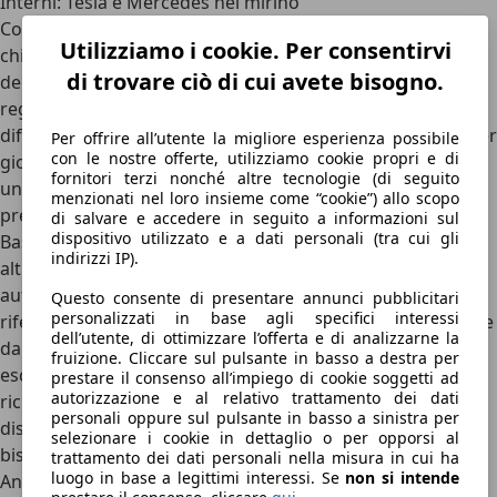
Interni: Tesla e Mercedes nel mirino
Comunque, il concetto del veicolo sembra puntare
Utilizziamo i cookie. Per consentirvi
chiaramente a Tesla. Design, spazio – perfino le
di trovare ciò di cui avete bisogno.
denominazioni dei modelli sembrano molto prese dal
regno di Musk. È un male? Al massimo per gli americani. A
differenza dei loro SUV, qui non è necessario un facelift per
Per offrire all’utente la migliore esperienza possibile
con le nostre offerte, utilizziamo cookie propri e di
giocare qualitativamente in prima linea. Gli interni sono di
fornitori terzi nonché altre tecnologie (di seguito
una qualità che si avvicina pericolosamente alla società
menzionati nel loro insieme come “cookie”) allo scopo
premium tedesca.
di salvare e accedere in seguito a informazioni sul
dispositivo utilizzato e a dati personali (tra cui gli
Basta guardare la leva del cambio e delle frecce e alcuni
indirizzi IP).
altri pulsanti sul tetto, e si vede quale costruttore
automobilistico della Germania meridionale è servito da
Questo consente di presentare annunci pubblicitari
personalizzati in base agli specifici interessi
riferimento. "Il meglio o niente" sembra davvero provenire
dell’utente, di ottimizzare l’offerta e di analizzarne la
dal Regno di Mezzo. Sì, il controllo senza pulsanti,
fruizione. Cliccare sul pulsante in basso a destra per
esclusivamente tramite il display centrale da 15 pollici,
prestare il consenso all’impiego di cookie soggetti ad
autorizzazione e al relativo trattamento dei dati
richiede un po' di abitudine e comporta un certo rischio di
personali oppure sul pulsante in basso a sinistra per
distrazione – altrimenti, però, c'è tutto a bordo di cui si ha
selezionare i cookie in dettaglio o per opporsi al
bisogno. E anche molto di più. Tutto di serie, si intende.
trattamento dei dati personali nella misura in cui ha
luogo in base a legittimi interessi. Se
non si intende
Anche due piastre di ricarica induttive per gli smartphone