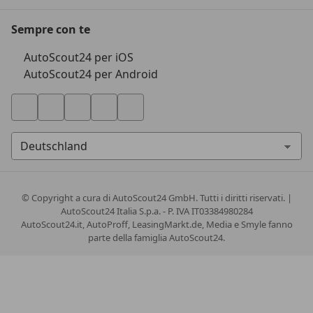
Sempre con te
AutoScout24 per iOS
AutoScout24 per Android
© Copyright
a cura di AutoScout24 GmbH. Tutti i diritti riservati. |
AutoScout24 Italia S.p.a. - P. IVA IT03384980284
AutoScout24.it, AutoProff, LeasingMarkt.de, Media e Smyle fanno
parte della famiglia AutoScout24.