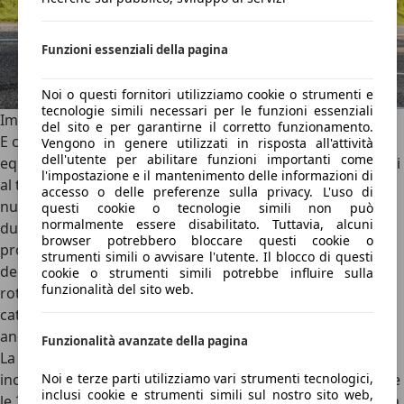
Funzioni essenziali della pagina
Noi o questi fornitori utilizziamo cookie o strumenti e
tecnologie simili necessari per le funzioni essenziali
Impressione di guida: Sovrano, senza spiccare
del sito e per garantirne il corretto funzionamento.
E come si guida il G6 a trazione posteriore? Abbastanza
Vengono in genere utilizzati in risposta all'attività
dell'utente per abilitare funzioni importanti come
equilibrato, anche se ci vuole un po' di tempo per abituarsi
l'impostazione e il mantenimento delle informazioni di
al telaio. Le molle in acciaio sono date per scontate, qui
accesso o delle preferenze sulla privacy. L'uso di
nulla è regolabile in modo adattivo. È una miscela di
questi cookie o tecnologie simili non può
normalmente essere disabilitato. Tuttavia, alcuni
durezza sportiva e comfort massiccio – come
browser potrebbero bloccare questi cookie o
probabilmente apprezzano principalmente i clienti
strumenti simili o avvisare l'utente. Il blocco di questi
dell'Estremo Oriente. Bisogna accettare che a volte si
cookie o strumenti simili potrebbe influire sulla
funzionalità del sito web.
rotola in modo legnoso su giunti trasversali e strade di
cattiva qualità. I passeggeri posteriori si sono lamentati
anche di un leggero malessere.
Funzionalità avanzate della pagina
La variante RWD-Long-Range testata dello Xpeng G6 offre
Noi e terze parti utilizziamo vari strumenti tecnologici,
inoltre 210 kW / 286 CV e 440 Nm, sufficienti per accelerare
inclusi cookie e strumenti simili sul nostro sito web,
le 2,1 tonnellate a velocità da strada in circa 6,5 secondi. La