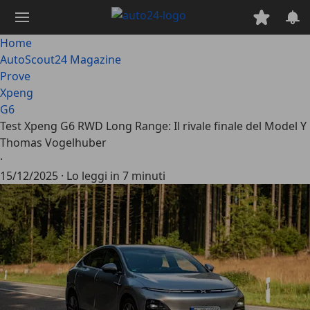
Passa
al
contenuto
Home
principale
AutoScout24 Magazine
Prove
Xpeng
G6
Test Xpeng G6 RWD Long Range: Il rivale finale del Model Y
Thomas Vogelhuber
·
15/12/2025
·
Lo leggi in 7 minuti