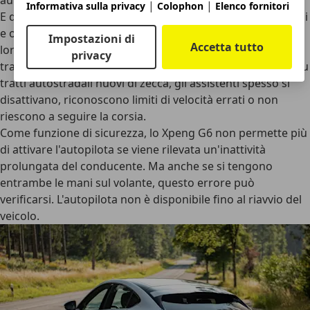
autostradali, l'autopilota non riesce a mantenere la corsia.
|
|
Informativa sulla privacy
Colophon
Elenco fornitori
E questo nonostante 12 telecamere e 17 radar a ultrasuoni
e onde millimetriche. I sistemi raggiungono rapidamente i
Impostazioni di
Accetta tutto
loro limiti con le segnaletiche stradali variabili e
privacy
trasferiscono la responsabilità al conducente. Ma anche su
tratti autostradali nuovi di zecca, gli assistenti spesso si
disattivano, riconoscono limiti di velocità errati o non
riescono a seguire la corsia.
Come funzione di sicurezza, lo Xpeng G6 non permette più
di attivare l'autopilota se viene rilevata un'inattività
prolungata del conducente. Ma anche se si tengono
entrambe le mani sul volante, questo errore può
verificarsi. L'autopilota non è disponibile fino al riavvio del
veicolo.