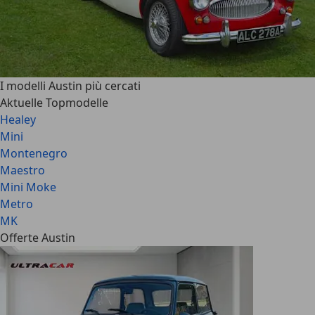
I modelli Austin più cercati
Aktuelle Topmodelle
Healey
Mini
Montenegro
Maestro
Mini Moke
Metro
MK
Offerte Austin