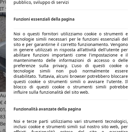
Privato
pubblico, sviluppo di servizi
IT 97014
Ispica
Funzioni essenziali della pagina
Noi o questi fornitori utilizziamo cookie o strumenti e
tecnologie simili necessari per le funzioni essenziali del
sito e per garantirne il corretto funzionamento. Vengono
in genere utilizzati in risposta all'attività dell'utente per
abilitare funzioni importanti come l'impostazione e il
mantenimento delle informazioni di accesso o delle
preferenze sulla privacy. L'uso di questi cookie o
tecnologie simili non può normalmente essere
disabilitato. Tuttavia, alcuni browser potrebbero bloccare
questi cookie o strumenti simili o avvisare l'utente. Il
blocco di questi cookie o strumenti simili potrebbe
influire sulla funzionalità del sito web.
Austin Mini
Mini 25’ Anniversario
€ 4.900
01/1985
Funzionalità avanzate della pagina
83.957 km
Noi e terze parti utilizziamo vari strumenti tecnologici,
Benzina
inclusi cookie e strumenti simili sul nostro sito web, per
- (l/100 km)
offrirti funzionalità estese del sito e garantire