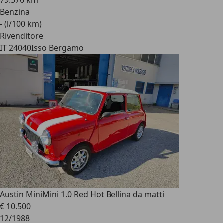
79.576 km
Benzina
- (l/100 km)
Rivenditore
IT 24040
Isso Bergamo
Austin Mini
Mini 1.0 Red Hot Bellina da matti
€ 10.500
12/1988