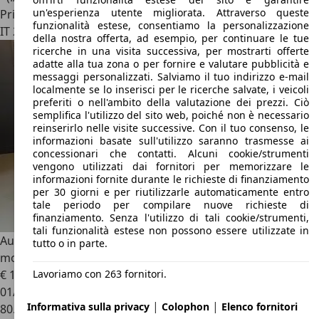
un'esperienza utente migliorata. Attraverso queste
Privato
funzionalità estese, consentiamo la personalizzazione
IT 20073
Opera
della nostra offerta, ad esempio, per continuare le tue
ricerche in una visita successiva, per mostrarti offerte
adatte alla tua zona o per fornire e valutare pubblicità e
messaggi personalizzati. Salviamo il tuo indirizzo e-mail
localmente se lo inserisci per le ricerche salvate, i veicoli
preferiti o nell'ambito della valutazione dei prezzi. Ciò
semplifica l'utilizzo del sito web, poiché non è necessario
reinserirlo nelle visite successive. Con il tuo consenso, le
informazioni basate sull'utilizzo saranno trasmesse ai
concessionari che contatti. Alcuni cookie/strumenti
vengono utilizzati dai fornitori per memorizzare le
informazioni fornite durante le richieste di finanziamento
per 30 giorni e per riutilizzarle automaticamente entro
tale periodo per compilare nuove richieste di
finanziamento. Senza l'utilizzo di tali cookie/strumenti,
tali funzionalità estese non possono essere utilizzate in
Austin Mini
1.0 Mini Mayfar Cabrio Schubarth 55 pezzi /
tutto o in parte.
mondo
Lavoriamo con 263 fornitori.
€ 19.500
01/1991
|
|
Informativa sulla privacy
Colophon
Elenco fornitori
80.000 km