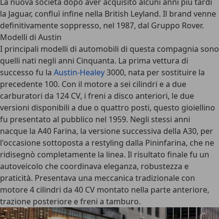
La nuova società dopo aver acquisito alcuni anni più tardi
la Jaguar, confluì infine nella British Leyland. Il brand venne
definitivamente soppresso, nel 1987, dal Gruppo Rover.
Modelli di Austin
I principali modelli di automobili di questa compagnia sono
quelli nati negli anni Cinquanta. La prima vettura di
successo fu la
Austin-Healey
3000, nata per sostituire la
precedente 100. Con il motore a sei cilindri e a due
carburatori da 124 CV, i freni a disco anteriori, le due
versioni disponibili a due o quattro posti, questo gioiellino
fu presentato al pubblico nel 1959. Negli stessi anni
nacque la A40 Farina, la versione successiva della A30, per
l'occasione sottoposta a restyling dalla Pininfarina, che ne
ridisegnò completamente la linea. Il risultato finale fu un
autoveicolo che coordinava eleganza, robustezza e
praticità. Presentava una meccanica tradizionale con
motore 4 cilindri da 40 CV montato nella parte anteriore,
trazione posteriore e freni a tamburo.