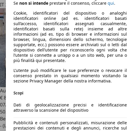
Se
non si intende
prestare il consenso, cliccare
qui
.
IT 35010
Vigodarzere
Cookie, identificatori del dispositivo o analoghi
identificatori online (ad es. identificatori basati
sull’accesso, identificatori assegnati casualmente,
identificatori basati sulla rete) insieme ad altre
informazioni (ad es. tipo di browser e informazioni sul
browser, lingua, dimensioni dello schermo, tecnologie
supportate, ecc.) possono essere archiviati sul o letti dal
dispositivo dell’utente per riconoscerlo ogni volta che
l’utente si connette a un’app o a un sito web, per una o
più finalità qui presentate.
L’utente può modificare le sue preferenze o revocare il
consenso prestato in qualsiasi momento visitando la
sezione Privacy Manager della nostra informativa.
Austin Mini
Mini 1.0 Mayfair my85
Scopi
€ 8.000
07/1990
Dati di geolocalizzazione precisi e identificazione
attraverso la scansione del dispositivo
50.000 km
Benzina
Pubblicità e contenuti personalizzati, misurazione delle
- (l/100 km)
prestazioni dei contenuti e degli annunci, ricerche sul