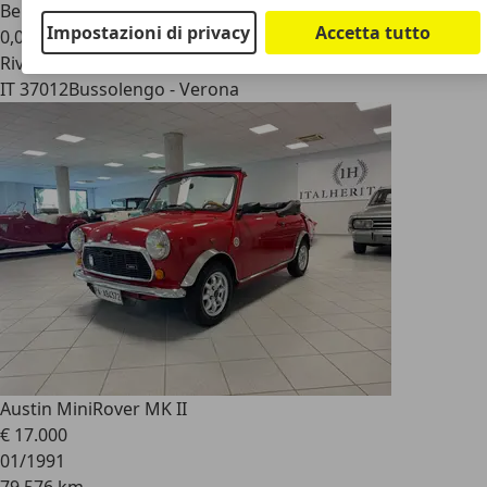
Benzina
Impostazioni di privacy
Accetta tutto
0,0 l/100 km (comb.)
Rivenditore
IT 37012
Bussolengo - Verona
Austin Mini
Rover MK II
€ 17.000
01/1991