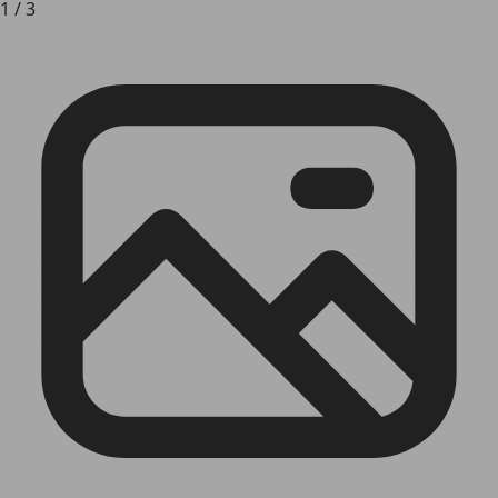
1
/
3