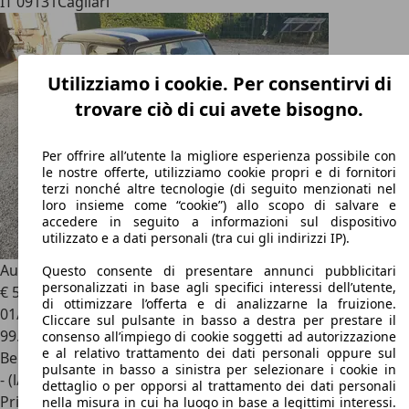
IT 09131
Cagliari
Utilizziamo i cookie. Per consentirvi di
trovare ciò di cui avete bisogno.
Per offrire all’utente la migliore esperienza possibile con
le nostre offerte, utilizziamo cookie propri e di fornitori
terzi nonché altre tecnologie (di seguito menzionati nel
loro insieme come “cookie”) allo scopo di salvare e
accedere in seguito a informazioni sul dispositivo
utilizzato e a dati personali (tra cui gli indirizzi IP).
Austin Mini
Mini 1.0 Mayfair my84
Questo consente di presentare annunci pubblicitari
personalizzati in base agli specifici interessi dell’utente,
€ 5.500
di ottimizzare l’offerta e di analizzarne la fruizione.
01/1984
Cliccare sul pulsante in basso a destra per prestare il
99.999 km
consenso all’impiego di cookie soggetti ad autorizzazione
e al relativo trattamento dei dati personali oppure sul
Benzina
pulsante in basso a sinistra per selezionare i cookie in
- (l/100 km)
dettaglio o per opporsi al trattamento dei dati personali
Privato
nella misura in cui ha luogo in base a legittimi interessi.