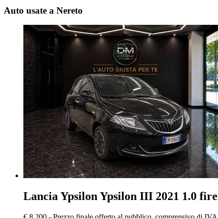
Auto usate a Nereto
Lancia Ypsilon
Ypsilon III 2021 1.0 fire
€ 8.200,-
Prezzo finale offerto al pubblico, comprensivo di IVA,