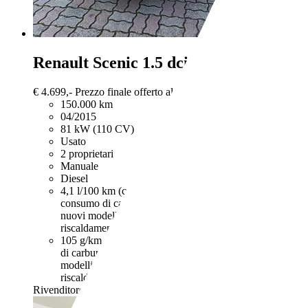
Renault Scenic
1.5 dci Limited s&s 11
€ 4.699,-
Prezzo finale offerto al pubblico, comprensivo di IVA,
150.000 km
04/2015
81 kW (110 CV)
Usato
2 proprietari
Manuale
Diesel
4,1 l/100 km (comb.)
I dati di consumi ed emissioni per le
consumo di carburante ed emissione di CO2 misurati con i
nuovi modelli di autovetture. Anche stile di guida e altri
riscaldamento terrestre.
105 g/km (comb.)
I dati di consumi ed emissioni per le au
di carburante ed emissione di CO2 misurati con il ciclo W
modelli di autovetture. Anche stile di guida e altri fatto
riscaldamento terrestre.
Rivenditore,
IT-64025 Pineto - TE -