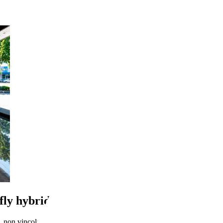
fly hybrid Silver s
 non vincolato all’acquisto di un finanziamento, a permuta o rottamazio