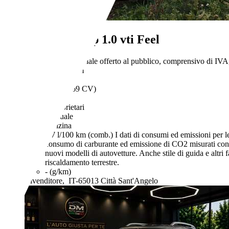
Citroen C1
3p 1.0 vti Feel
€ 5.100,-
Prezzo finale offerto al pubblico, comprensivo di IVA,
107.180 km
01/2015
51 kW (69 CV)
Usato
2 proprietari
Manuale
Benzina
4,7 l/100 km (comb.)
I dati di consumi ed emissioni per le
consumo di carburante ed emissione di CO2 misurati con i
nuovi modelli di autovetture. Anche stile di guida e altri
riscaldamento terrestre.
- (g/km)
Rivenditore,
IT-65013 Città Sant'Angelo