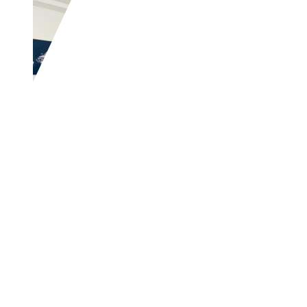
Jeep Renegade
1.3 t4 Limited 2wd 150
€ 13.400,-
Prezzo finale offerto al pubblico, comprensivo di IV
53.989 km
02/2019
110 kW (150 CV)