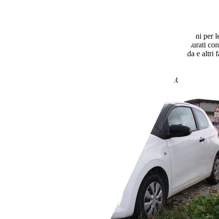
Usato
1 proprietario
Automatico
Benzina
5,9 l/100 km (comb.)
I dati di consumi ed emissioni per le
consumo di carburante ed emissione di CO2 misurati con i
nuovi modelli di autovetture. Anche stile di guida e altri
riscaldamento terrestre.
- (g/km)
Rivenditore,
IT-72018 San Michele Salentino BR