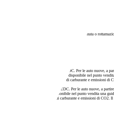
0cv
 non vincolato all’acquisto di un finanziamento, a permuta o rottamazio
 auto usate si intendono riferiti al ciclo NEDC. Per le auto nuove, a parti
l ciclo WLTP. Il rivenditore deve rendere disponibile nel punto vendita
 fattori non tecnici influiscono su consumo di carburante e emissioni di C
to usate si intendono riferiti al ciclo NEDC. Per le auto nuove, a partire
LTP. Il rivenditore deve rendere disponibile nel punto vendita una guid
ri non tecnici influiscono su consumo di carburante e emissioni di CO2. Il