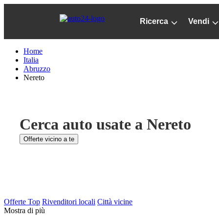
Passa
al
Ricerca
Vendi
contenuto
principale
Home
Italia
Abruzzo
Nereto
Cerca auto usate a Nereto
Offerte vicino a te
Offerte Top
Rivenditori locali
Città vicine
Mostra di più