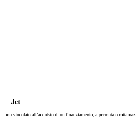
cv ddct
A, non vincolato all’acquisto di un finanziamento, a permuta o rottamazi