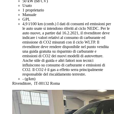
50 kW (68 CV)
Usato
1 proprietario
Manuale
GPL
4,9 l/100 km (comb.)
I dati di consumi ed emissioni per
le auto usate si intendono riferiti al ciclo NEDC. Per le
auto nuove, a partire dal 16.2.2021, iI rivenditore deve
indicare i valori relativi al consumo di carburante ed
emissione di CO2 misurati con il ciclo WLTP. Il
rivenditore deve rendere disponibile nel punto vendita
una guida gratuita su risparmio di carburante e
emissioni di CO2 dei nuovi modelli di autovetture.
Anche stile di guida e altri fattori non tecnici
influiscono su consumo di carburante e emissioni di
CO2. Il CO2 è il gas a effetto serra principalmente
responsabile del riscaldamento terrestre.
- (g/km)
Rivenditore,
IT-00132 Roma