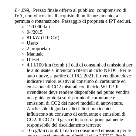
€ 4.699,-
Prezzo finale offerto al pubblico, comprensivo di
IVA, non vincolato all’acquisto di un finanziamento, a
permuta o rottamazione. Passaggio di proprietà e IPT esclusi.
150.000 km
04/2015
81 kW (110 CV)
Usato
2 proprietari
Manuale
Diesel
4,1 l/100 km (comb.)
I dati di consumi ed emissioni per
le auto usate si intendono riferiti al ciclo NEDC. Per le
auto nuove, a partire dal 16.2.2021, iI rivenditore deve
indicare i valori relativi al consumo di carburante ed
emissione di CO2 misurati con il ciclo WLTP. Il
rivenditore deve rendere disponibile nel punto vendita
una guida gratuita su risparmio di carburante e
emissioni di CO2 dei nuovi modelli di autovetture.
Anche stile di guida e altri fattori non tecnici
influiscono su consumo di carburante e emissioni di
CO2. Il CO2 è il gas a effetto serra principalmente
responsabile del riscaldamento terrestre.
105 g/km (comb.)
I dati di consumi ed emissioni per le
auto usate si intendono riferiti al ciclo NEDC. Per le