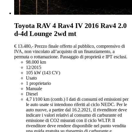
Toyota RAV 4
Rav4 IV 2016 Rav4 2.0
d-4d Lounge 2wd mt
€ 13.480,-
Prezzo finale offerto al pubblico, comprensivo di
IVA, non vincolato all’acquisto di un finanziamento, a
permuta o rottamazione. Passaggio di proprietà e IPT esclusi.
98.000 km
12/2015
105 kW (143 CV)
Usato
1 proprietario
Manuale
Diesel
4,7 l/100 km (comb.)
I dati di consumi ed emissioni per
le auto usate si intendono riferiti al ciclo NEDC. Per le
auto nuove, a partire dal 16.2.2021, iI rivenditore deve
indicare i valori relativi al consumo di carburante ed
emissione di CO2 misurati con il ciclo WLTP. Il
rivenditore deve rendere disponibile nel punto vendita
una guida gratuita su risparmio di carburante e