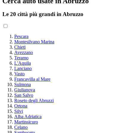
Cerca auto usate in Abruzzo
Le 20 città più grandi in Abruzzo
Pescara
Montesilvano Marina
Chieti
Avezzano
Teramo
L'Aquila
Lanciano
Vasto
Francavilla al Mare
Sulmona
Giulianova
San Salvo
Roseto degli Abruzzi
Ortona
Silvi
Alba Adriatica
Martinsicuro
Celano
Sambuceto