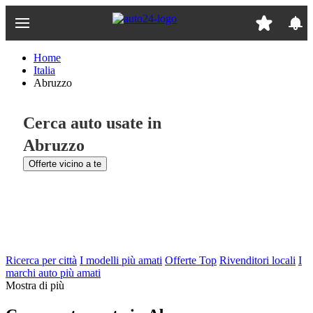
Passa
al
contenuto
principale
Home
Italia
Abruzzo
Cerca auto usate in
Abruzzo
Offerte vicino a te
Ricerca per città
I modelli più amati
Offerte Top
Rivenditori locali
I
marchi auto più amati
Mostra di più