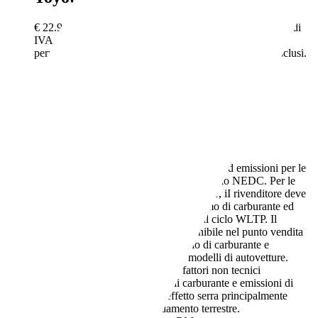
€ 22.980,-
Prezzo finale offerto al pubblico, comprensivo di
IVA, non vincolato all’acquisto di un finanziamento, a
permuta o rottamazione. Passaggio di proprietà e IPT esclusi.
1 km
07/2026
96 kW (131 CV)
Usato
- (Proprietari)
Automatico
Elettrica/Benzina
- (l/100 km)
101 g/km (comb.)
I dati di consumi ed emissioni per le
auto usate si intendono riferiti al ciclo NEDC. Per le
auto nuove, a partire dal 16.2.2021, iI rivenditore deve
indicare i valori relativi al consumo di carburante ed
emissione di CO2 misurati con il ciclo WLTP. Il
rivenditore deve rendere disponibile nel punto vendita
una guida gratuita su risparmio di carburante e
emissioni di CO2 dei nuovi modelli di autovetture.
Anche stile di guida e altri fattori non tecnici
influiscono su consumo di carburante e emissioni di
CO2. Il CO2 è il gas a effetto serra principalmente
responsabile del riscaldamento terrestre.