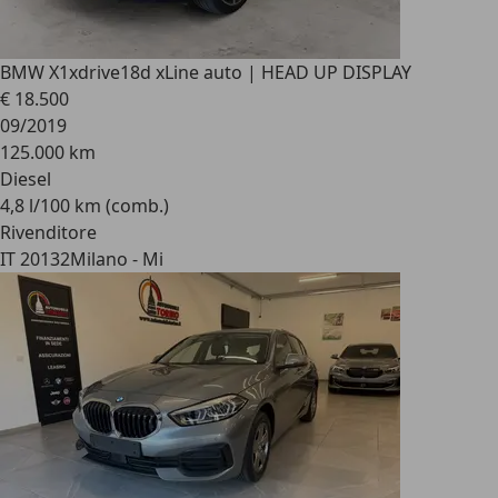
BMW X1
xdrive18d xLine auto | HEAD UP DISPLAY
€ 18.500
09/2019
125.000 km
Diesel
4,8 l/100 km (comb.)
Rivenditore
IT 20132
Milano - Mi