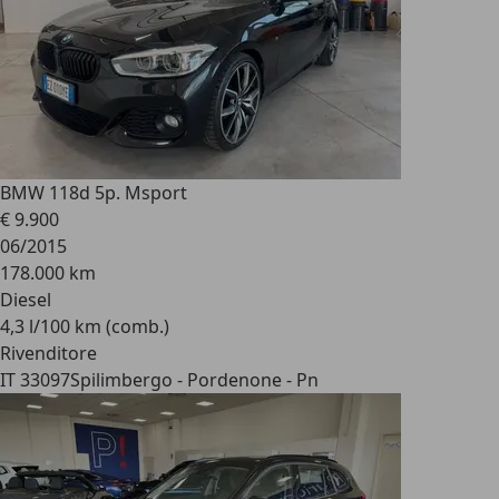
BMW 118
d 5p. Msport
€ 9.900
06/2015
178.000 km
Diesel
4,3 l/100 km (comb.)
Rivenditore
IT 33097
Spilimbergo - Pordenone - Pn