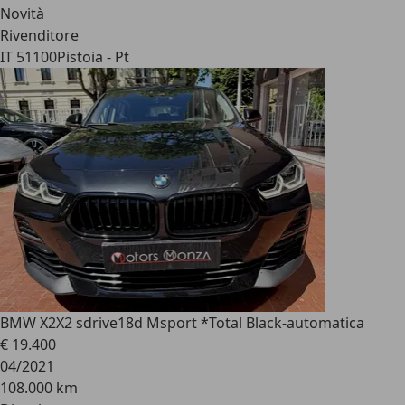
Novità
Rivenditore
IT 51100
Pistoia - Pt
BMW X2
X2 sdrive18d Msport *Total Black-automatica
€ 19.400
04/2021
108.000 km