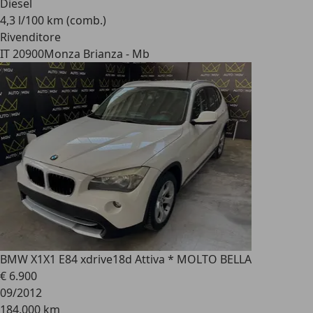
Diesel
4,3 l/100 km (comb.)
Rivenditore
IT 20900
Monza Brianza - Mb
BMW X1
X1 E84 xdrive18d Attiva * MOLTO BELLA
€ 6.900
09/2012
184.000 km