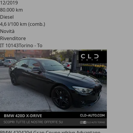
12/2019
80.000 km
Diesel
4,6 l/100 km (comb.)
Novità
Rivenditore
IT 10143
Torino - To
BMW 420
420d Gran Coupe xdrive Advantage