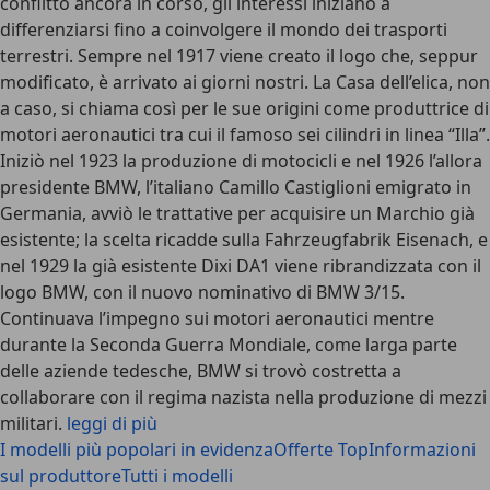
conflitto ancora in corso, gli interessi iniziano a
differenziarsi fino a coinvolgere il mondo dei trasporti
terrestri. Sempre nel 1917 viene creato il logo che, seppur
modificato, è arrivato ai giorni nostri. La Casa dell’elica, non
a caso, si chiama così per le sue origini come produttrice di
motori aeronautici tra cui il famoso sei cilindri in linea “Illa”.
Iniziò nel 1923 la produzione di motocicli e nel 1926 l’allora
presidente BMW, l’italiano Camillo Castiglioni emigrato in
Germania, avviò le trattative per acquisire un Marchio già
esistente; la scelta ricadde sulla Fahrzeugfabrik Eisenach, e
nel 1929 la già esistente Dixi DA1 viene ribrandizzata con il
logo BMW, con il nuovo nominativo di BMW 3/15.
Continuava l’impegno sui motori aeronautici mentre
durante la Seconda Guerra Mondiale, come larga parte
delle aziende tedesche, BMW si trovò costretta a
collaborare con il regima nazista nella produzione di mezzi
militari.
leggi di più
I modelli più popolari in evidenza
Offerte Top
Informazioni
sul produttore
Tutti i modelli