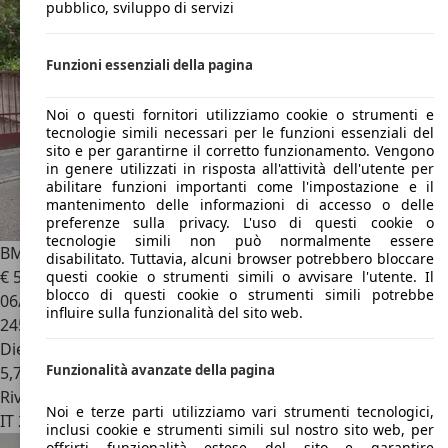
pubblico, sviluppo di servizi
Funzioni essenziali della pagina
Noi o questi fornitori utilizziamo cookie o strumenti e
tecnologie simili necessari per le funzioni essenziali del
sito e per garantirne il corretto funzionamento. Vengono
in genere utilizzati in risposta all'attività dell'utente per
abilitare funzioni importanti come l'impostazione e il
mantenimento delle informazioni di accesso o delle
preferenze sulla privacy. L'uso di questi cookie o
tecnologie simili non può normalmente essere
BMW X1
X1 xdrive18d Futura
disabilitato. Tuttavia, alcuni browser potrebbero bloccare
€ 5.499
questi cookie o strumenti simili o avvisare l'utente. Il
blocco di questi cookie o strumenti simili potrebbe
06/2011
influire sulla funzionalità del sito web.
245.000 km
Diesel
Funzionalità avanzate della pagina
5,7 l/100 km (comb.)
Rivenditore
Noi e terze parti utilizziamo vari strumenti tecnologici,
IT 20851
Lissone - Monza E Brianza - Mb
inclusi cookie e strumenti simili sul nostro sito web, per
offrirti funzionalità estese del sito e garantire