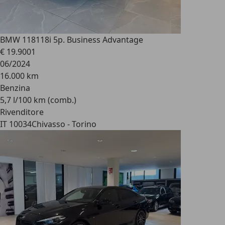
BMW 118
118i 5p. Business Advantage
€ 19.900
1
06/2024
16.000 km
Benzina
5,7 l/100 km (comb.)
Rivenditore
IT 10034
Chivasso - Torino