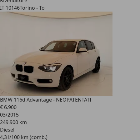
Rivenditore
IT 10146
Torino - To
BMW 116
d Advantage - NEOPATENTATI
€ 6.900
03/2015
249.900 km
Diesel
4,3 l/100 km (comb.)