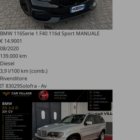
BMW 116
Serie 1 F40 116d Sport MANUALE
€ 14.900
1
08/2020
139.000 km
Diesel
3,9 l/100 km (comb.)
Rivenditore
IT 83029
Solofra - Av