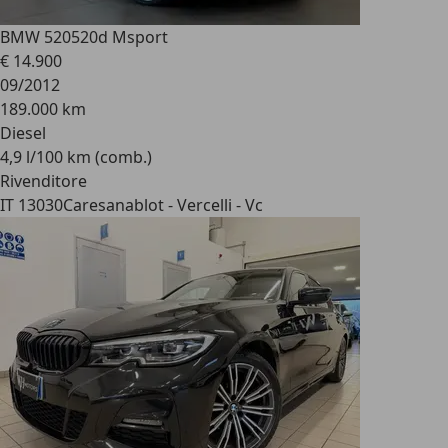
BMW 520
520d Msport
€ 14.900
09/2012
189.000 km
Diesel
4,9 l/100 km (comb.)
Rivenditore
IT 13030
Caresanablot - Vercelli - Vc