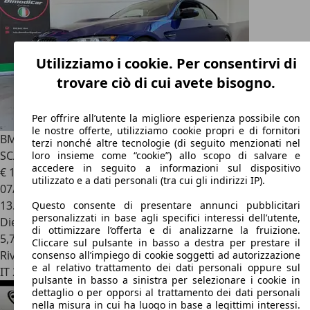
Utilizziamo i cookie. Per consentirvi di
trovare ciò di cui avete bisogno.
Per offrire all’utente la migliore esperienza possibile con
le nostre offerte, utilizziamo cookie propri e di fornitori
BMW 325
325d Coupe Msport AUTOMATICO 450CV
terzi nonché altre tecnologie (di seguito menzionati nel
SCARICO
loro insieme come “cookie”) allo scopo di salvare e
accedere in seguito a informazioni sul dispositivo
€ 15.900
utilizzato e a dati personali (tra cui gli indirizzi IP).
07/2010
13.000 km
Questo consente di presentare annunci pubblicitari
personalizzati in base agli specifici interessi dell’utente,
Diesel
di ottimizzare l’offerta e di analizzarne la fruizione.
5,7 l/100 km (comb.)
Cliccare sul pulsante in basso a destra per prestare il
Rivenditore
consenso all’impiego di cookie soggetti ad autorizzazione
e al relativo trattamento dei dati personali oppure sul
IT 20072
Pieve Emanuele - Milano - Mi
pulsante in basso a sinistra per selezionare i cookie in
dettaglio o per opporsi al trattamento dei dati personali
nella misura in cui ha luogo in base a legittimi interessi.