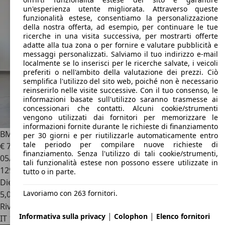
un'esperienza utente migliorata. Attraverso queste
funzionalità estese, consentiamo la personalizzazione
della nostra offerta, ad esempio, per continuare le tue
ricerche in una visita successiva, per mostrarti offerte
adatte alla tua zona o per fornire e valutare pubblicità e
messaggi personalizzati. Salviamo il tuo indirizzo e-mail
localmente se lo inserisci per le ricerche salvate, i veicoli
preferiti o nell'ambito della valutazione dei prezzi. Ciò
semplifica l'utilizzo del sito web, poiché non è necessario
reinserirlo nelle visite successive. Con il tuo consenso, le
informazioni basate sull'utilizzo saranno trasmesse ai
concessionari che contatti. Alcuni cookie/strumenti
vengono utilizzati dai fornitori per memorizzare le
informazioni fornite durante le richieste di finanziamento
BMW 120
120d Futura Cabrio
per 30 giorni e per riutilizzarle automaticamente entro
tale periodo per compilare nuove richieste di
€ 7.800
finanziamento. Senza l'utilizzo di tali cookie/strumenti,
05/2008
tali funzionalità estese non possono essere utilizzate in
129.000 km
tutto o in parte.
Diesel
Lavoriamo con 263 fornitori.
5,0 l/100 km (comb.)
Rivenditore
|
|
Informativa sulla privacy
Colophon
Elenco fornitori
IT 13030
Caresanablot - Vercelli - Vc