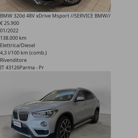
BMW 320
d 48V xDrive Msport //SERVICE BMW//
€ 25.900
01/2022
138.000 km
Elettrica/Diesel
4,3 l/100 km (comb.)
Rivenditore
IT 43126
Parma - Pr