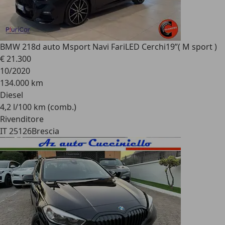
BMW 218
d auto Msport Navi FariLED Cerchi19”( M sport )
€ 21.300
10/2020
134.000 km
Diesel
4,2 l/100 km (comb.)
Rivenditore
IT 25126
Brescia