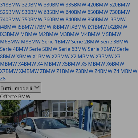
318
BMW 320
BMW 330
BMW 335
BMW 420
BMW 520
BMW
525
BMW 530
BMW 635
BMW 640
BMW 650
BMW 730
BMW
740
BMW 750
BMW 760
BMW 840
BMW 850
BMW i3
BMW
i4
BMW i5
BMW i7
BMW i8
BMW iX
BMW iX1
BMW iX2
BMW
iX3
BMW M
BMW M2
BMW M3
BMW M4
BMW M5
BMW
M6
BMW M8
BMW Serie 1
BMW Serie 2
BMW Serie 3
BMW
Serie 4
BMW Serie 5
BMW Serie 6
BMW Serie 7
BMW Serie
8
BMW X
BMW X1
BMW X2
BMW X2 M
BMW X3
BMW X3
M
BMW X4
BMW X4 M
BMW X5
BMW X5 M
BMW X6
BMW
X7
BMW XM
BMW Z
BMW Z1
BMW Z3
BMW Z4
BMW Z4 M
BMW
Z8
Tutti i modelli
Offerte BMW