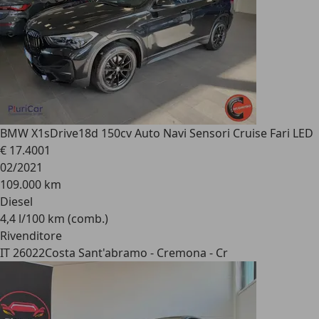
BMW X1
sDrive18d 150cv Auto Navi Sensori Cruise Fari LED
€ 17.400
1
02/2021
109.000 km
Diesel
4,4 l/100 km (comb.)
Rivenditore
IT 26022
Costa Sant'abramo - Cremona - Cr