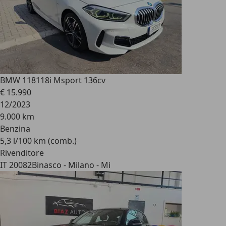
BMW 118
118i Msport 136cv
€ 15.990
12/2023
9.000 km
Benzina
5,3 l/100 km (comb.)
Rivenditore
IT 20082
Binasco - Milano - Mi