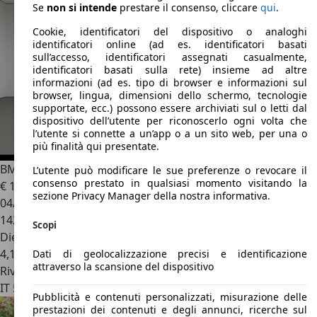
Se
non si intende
prestare il consenso, cliccare
qui
.
Cookie, identificatori del dispositivo o analoghi
identificatori online (ad es. identificatori basati
sull’accesso, identificatori assegnati casualmente,
identificatori basati sulla rete) insieme ad altre
informazioni (ad es. tipo di browser e informazioni sul
browser, lingua, dimensioni dello schermo, tecnologie
supportate, ecc.) possono essere archiviati sul o letti dal
dispositivo dell’utente per riconoscerlo ogni volta che
l’utente si connette a un’app o a un sito web, per una o
più finalità qui presentate.
BMW 118
- 118d 5p. Sport(TAGLIANDI REGOLARI)
L’utente può modificare le sue preferenze o revocare il
consenso prestato in qualsiasi momento visitando la
€ 10.900
sezione Privacy Manager della nostra informativa.
04/2016
142.518 km
Scopi
Diesel
4,1 l/100 km (comb.)
Dati di geolocalizzazione precisi e identificazione
attraverso la scansione del dispositivo
Rivenditore
IT 50142
Firenze - Fi
Pubblicità e contenuti personalizzati, misurazione delle
prestazioni dei contenuti e degli annunci, ricerche sul