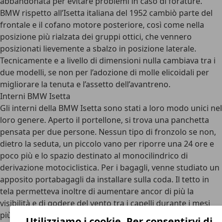
abbandonata per evitare problemi in caso di forature.
BMW rispetto all’Isetta italiana del 1952 cambiò parte del
frontale e il cofano motore posteriore, così come nella
posizione più rialzata dei gruppi ottici, che vennero
posizionati lievemente a sbalzo in posizione laterale.
Tecnicamente e a livello di dimensioni nulla cambiava tra i
due modelli, se non per l’adozione di molle elicoidali per
migliorare la tenuta e l’assetto dell’avantreno.
Interni BMW Isetta
Gli
interni della BMW Isetta
sono stati a loro modo unici nel
loro genere. Aperto il portellone, si trova una panchetta
pensata per due persone. Nessun tipo di fronzolo se non,
dietro la seduta, un piccolo vano per riporre una 24 ore e
poco più e lo spazio destinato al monocilindrico di
derivazione motociclistica. Per i bagagli, venne studiato un
apposito portabagagli da installare sulla coda. Il tetto in
tela permetteva inoltre di aumentare ancor di più la
visibilità e di godere del vento tra i capelli durante i mesi
più caldi.
Utilizziamo i cookie. Per consentirvi di