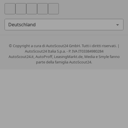
© Copyright
a cura di AutoScout24 GmbH. Tutti i diritti riservati. |
AutoScout24 Italia S.p.a. - P. IVA IT03384980284
AutoScout24.it, AutoProff, LeasingMarkt.de, Media e Smyle fanno
parte della famiglia AutoScout24.