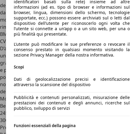
identificatori basati sulla rete) insieme ad altre
derivato dalla BMW R25/3. 2,5 CV in più grazie al passaggio
informazioni (ad es. tipo di browser e informazioni sul
dai due ai quattro tempi rispetto al motore, sempre
browser, lingua, dimensioni dello schermo, tecnologie
supportate, ecc.) possono essere archiviati sul o letti dal
monocilindrico, della Iso Rivolta, anche se le prestazioni
dispositivo dell’utente per riconoscerlo ogni volta che
rimanevano all’incirca le stesse. Arrivò successivamente la
l’utente si connette a un’app o a un sito web, per una o
BMW 300: il motore della Isetta passò a una potenza di 13
più finalità qui presentate.
CV.
L’utente può modificare le sue preferenze o revocare il
D’altro canto non serve a nulla avere un motore potente e
consenso prestato in qualsiasi momento visitando la
sezione Privacy Manager della nostra informativa.
unico, quello che conta realmente è avere un motore in
grado di muovere un veicolo pensato e studiato per la città
Scopi
e per i brevi spostamenti, il tutto senza rinunciare a
portare con sé una persona. La conformazione delle ruote
Dati di geolocalizzazione precisi e identificazione
non garantiva certo l’installazione di motori potenti e di
attraverso la scansione del dispositivo
derivazione BMW.
Pubblicità e contenuti personalizzati, misurazione delle
Motori BMW Isetta
prestazioni dei contenuti e degli annunci, ricerche sul
Benzina
pubblico, sviluppo di servizi
245 cc, 11 CV
300 cc, 13 CV
Funzioni essenziali della pagina
Prezzi BMW Isetta