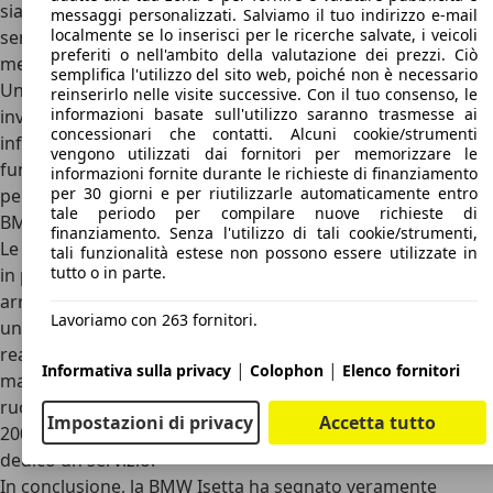
sia della Isetta 300, perché all’epoca si era soliti guidare
messaggi personalizzati. Salviamo il tuo indirizzo e-mail
localmente se lo inserisci per le ricerche salvate, i veicoli
sempre al massimo della potenza e ciò sforzava le parti
preferiti o nell'ambito della valutazione dei prezzi. Ciò
meccaniche del piccolo motore.
semplifica l'utilizzo del sito web, poiché non è necessario
Un’Isetta restaurata a regola d’arte richiede un
reinserirlo nelle visite successive. Con il tuo consenso, le
informazioni basate sull'utilizzo saranno trasmesse ai
investimento tra i 50.000 e i 60.000 euro
. Con budget
concessionari che contatti. Alcuni cookie/strumenti
inferiori, ovviamente, si trovano Isetta perfettamente
vengono utilizzati dai fornitori per memorizzare le
funzionanti ma nello stato originale, nessuna di queste
informazioni fornite durante le richieste di finanziamento
per 30 giorni e per riutilizzarle automaticamente entro
però è presente in Italia.
tale periodo per compilare nuove richieste di
BMW Isetta: conclusioni
finanziamento. Senza l'utilizzo di tali cookie/strumenti,
Le concorrenti della BMW Isetta non sono state tante, una
tali funzionalità estese non possono essere utilizzate in
tutto o in parte.
in particolare risponde al nome di
Peel P50
. Quest’ultima
arrivò verso la fine della “carriera” della Isetta ma ottenne
Lavoriamo con 263 fornitori.
un primato che la fa ricordare oggi per essere stata
realmente l’auto più piccola, omologata per la circolazione,
|
|
Informativa sulla privacy
Colophon
Elenco fornitori
mai costruita. Lunga appena 1,34 metri, poggiava su tre
ruote a differenza della Isetta ed è tornata alla ribalta nel
Impostazioni di privacy
Accetta tutto
2008 quando il conduttore di Top Gear Jeremy Clarkson le
dedicò un servizio.
In conclusione, la BMW Isetta ha segnato veramente