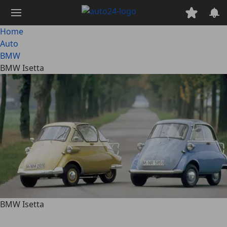
Passa
al
contenuto
Home
principale
Auto
BMW
BMW Isetta
BMW Isetta