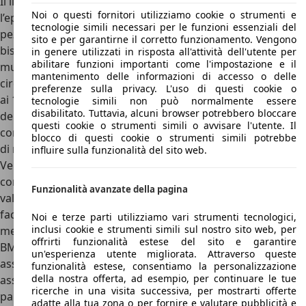
Il
listino prezzi della BMW Isetta
era interessante per
Noi o questi fornitori utilizziamo cookie o strumenti e
l’epoca: ricordiamo che la Germania usciva letteralmente a
tecnologie simili necessari per le funzioni essenziali del
pezzi dal secondo conflitto mondiale e il popolo aveva
sito e per garantirne il corretto funzionamento. Vengono
bisogno di una vettura economica con la quale potersi
in genere utilizzati in risposta all'attività dell'utente per
abilitare funzioni importanti come l'impostazione e il
muovere e ripartire. Con il prezzo della BMW Isetta pari a
mantenimento delle informazioni di accesso o delle
circa 2.250 marchi tedeschi, equiparabili a una cifra vicina
preferenze sulla privacy. L'uso di questi cookie o
ai 1.300 euro di oggi, si rendeva accessibile ad ampie fasce
tecnologie simili non può normalmente essere
disabilitato. Tuttavia, alcuni browser potrebbero bloccare
della popolazione l’accesso a questo tipo di vettura che
questi cookie o strumenti simili o avvisare l'utente. Il
compiva il suo compito principale, quello di farsi notare e
blocco di questi cookie o strumenti simili potrebbe
di muovere le persone.
influire sulla funzionalità del sito web.
Vennero vendute 161.728 Isette negli 8 anni della sua
commercializzazione e oggi, sul mercato dell’usato, le
Funzionalità avanzate della pagina
valutazioni rimangono ancora alte. Specie considerando la
facilità del restauro di queste vetture, visti i pochi pezzi
Noi e terze parti utilizziamo vari strumenti tecnologici,
inclusi cookie e strumenti simili sul nostro sito web, per
meccanici che le compongono, ancora oggi il dipartimento
offrirti funzionalità estese del sito e garantire
BMW Classic fornisce tutta una serie di ricambi originali e
un'esperienza utente migliorata. Attraverso queste
assiste chi compra una BMW Isetta d’epoca con la sua
funzionalità estese, consentiamo la personalizzazione
della nostra offerta, ad esempio, per continuare le tue
assistenza e competenza. Ad esempio è consigliata una
ricerche in una visita successiva, per mostrarti offerte
particolare manutenzione del motore, sia della Isetta 250
adatte alla tua zona o per fornire e valutare pubblicità e