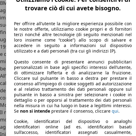
BMW volle poi modificare il progetto dello Iso Isetta
trovare ciò di cui avete bisogno.
aggiungendo i
vetri laterali scorrevoli e un piccolo
impianto di riscaldamento per l’inverno
. Nacquero
Per offrire all’utente la migliore esperienza possibile con
successivamente nuove versioni della BMW Isetta, sul
le nostre offerte, utilizziamo cookie propri e di fornitori
finire degli anni ‘50, complice l’avvento di vetture
terzi nonché altre tecnologie (di seguito menzionati nel
ugualmente economiche ma dai volumi più classici. Del
loro insieme come “cookie”) allo scopo di salvare e
accedere in seguito a informazioni sul dispositivo
1957 è la BMW Isetta 600, pensata per ospitare 4 persone,
utilizzato e a dati personali (tra cui gli indirizzi IP).
e del 1959 la BMW 700, ormai distante dal concetto di
microvettura e più vicino a quella di una vera e propria
Questo consente di presentare annunci pubblicitari
personalizzati in base agli specifici interessi dell’utente,
berlina per famiglie.
di ottimizzare l’offerta e di analizzarne la fruizione.
All’inizio degli anni ‘60 la produzione cessò perché era
Cliccare sul pulsante in basso a destra per prestare il
calato l’interesse per quella che era rimasta per quasi un
consenso all’impiego di cookie soggetti ad autorizzazione
e al relativo trattamento dei dati personali oppure sul
decennio l’auto di riferimento per il popolo tedesco, un po’
pulsante in basso a sinistra per selezionare i cookie in
come avvenne da noi in Italia con la
Fiat 500
, nata nel 1957.
dettaglio o per opporsi al trattamento dei dati personali
Motori BMW Isetta
nella misura in cui ha luogo in base a legittimi interessi.
Se
non si intende
prestare il consenso, cliccare
qui
.
Il
motore della BMW Isetta
è sempre stato un
monocilindrico di derivazione motociclistica ma è stato
Cookie, identificatori del dispositivo o analoghi
aggiornato durante gli anni di commercializzazione.
identificatori online (ad es. identificatori basati
sull’accesso, identificatori assegnati casualmente,
Inizialmente venne adottato il motore da 11 CV e 245 cc,