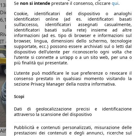
Se
non si intende
prestare il consenso, cliccare
qui
.
138.000 km
Diesel
Cookie, identificatori del dispositivo o analoghi
identificatori online (ad es. identificatori basati
6,1 l/100 km (comb.)
sull’accesso, identificatori assegnati casualmente,
Prezzo ribassato
identificatori basati sulla rete) insieme ad altre
Rivenditore
informazioni (ad es. tipo di browser e informazioni sul
browser, lingua, dimensioni dello schermo, tecnologie
IT 46030
Pomponesco - Mn
supportate, ecc.) possono essere archiviati sul o letti dal
dispositivo dell’utente per riconoscerlo ogni volta che
l’utente si connette a un’app o a un sito web, per una o
più finalità qui presentate.
L’utente può modificare le sue preferenze o revocare il
consenso prestato in qualsiasi momento visitando la
sezione Privacy Manager della nostra informativa.
Scopi
Dati di geolocalizzazione precisi e identificazione
attraverso la scansione del dispositivo
Pubblicità e contenuti personalizzati, misurazione delle
Alfa Romeo Stelvio
2.2 Turbodiesel 190 CV AT8 Q4 Business
prestazioni dei contenuti e degli annunci, ricerche sul