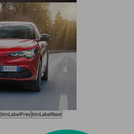
btnLabelPrev
btnLabelNext