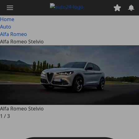
Passa
al
contenuto
Home
principale
Auto
Alfa Romeo
Alfa Romeo Stelvio
Alfa Romeo Stelvio
1
/
3