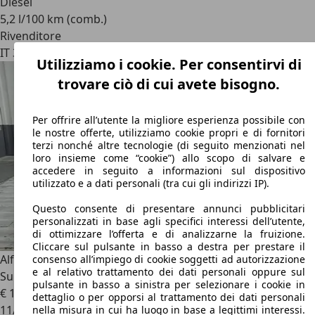
Diesel
5,2 l/100 km (comb.)
Rivenditore
IT 30174
Zelarino – Venezia – Ve
Utilizziamo i cookie. Per consentirvi di
trovare ciò di cui avete bisogno.
Per offrire all’utente la migliore esperienza possibile con
le nostre offerte, utilizziamo cookie propri e di fornitori
terzi nonché altre tecnologie (di seguito menzionati nel
loro insieme come “cookie”) allo scopo di salvare e
accedere in seguito a informazioni sul dispositivo
utilizzato e a dati personali (tra cui gli indirizzi IP).
Questo consente di presentare annunci pubblicitari
personalizzati in base agli specifici interessi dell’utente,
di ottimizzare l’offerta e di analizzarne la fruizione.
Cliccare sul pulsante in basso a destra per prestare il
Alfa Romeo Stelvio
Stelvio 2.2 Turbodiesel 190 CV AT8 Q4
consenso all’impiego di cookie soggetti ad autorizzazione
e al relativo trattamento dei dati personali oppure sul
Super
pulsante in basso a sinistra per selezionare i cookie in
€ 16.000
€ 17.000,-
dettaglio o per opporsi al trattamento dei dati personali
11/2018
nella misura in cui ha luogo in base a legittimi interessi.