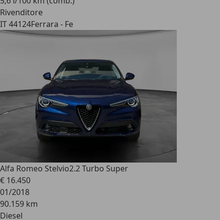
5,6 l/100 km (comb.)
Rivenditore
IT 44124
Ferrara - Fe
Alfa Romeo Stelvio
2.2 Turbo Super
€ 16.450
01/2018
90.159 km
Diesel