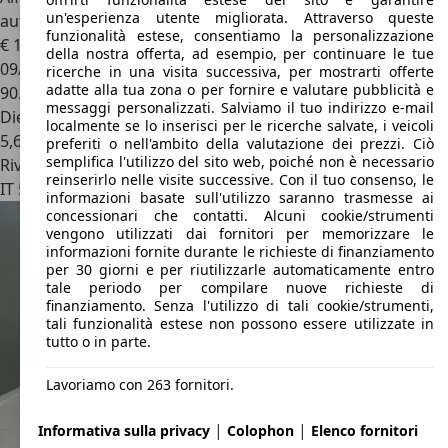
un'esperienza utente migliorata. Attraverso queste
auto my19
funzionalità estese, consentiamo la personalizzazione
€ 18.600
della nostra offerta, ad esempio, per continuare le tue
09/2019
ricerche in una visita successiva, per mostrarti offerte
adatte alla tua zona o per fornire e valutare pubblicità e
90.214 km
messaggi personalizzati. Salviamo il tuo indirizzo e-mail
Diesel
localmente se lo inserisci per le ricerche salvate, i veicoli
5,6 l/100 km (comb.)
preferiti o nell'ambito della valutazione dei prezzi. Ciò
semplifica l'utilizzo del sito web, poiché non è necessario
Rivenditore
reinserirlo nelle visite successive. Con il tuo consenso, le
IT 52025
Montevarchi - Arezzo - Ar
informazioni basate sull'utilizzo saranno trasmesse ai
concessionari che contatti. Alcuni cookie/strumenti
vengono utilizzati dai fornitori per memorizzare le
informazioni fornite durante le richieste di finanziamento
per 30 giorni e per riutilizzarle automaticamente entro
tale periodo per compilare nuove richieste di
finanziamento. Senza l'utilizzo di tali cookie/strumenti,
tali funzionalità estese non possono essere utilizzate in
tutto o in parte.
Lavoriamo con 263 fornitori.
|
|
Informativa sulla privacy
Colophon
Elenco fornitori