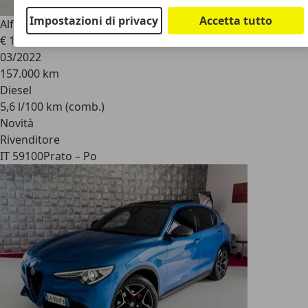
Impostazioni di privacy
Accetta tutto
Alfa Romeo Stelvio
2022 2.2 t Sprint Q4 190cv auto
€ 16.999
03/2022
157.000 km
Diesel
5,6 l/100 km (comb.)
Novità
Rivenditore
IT 59100
Prato – Po