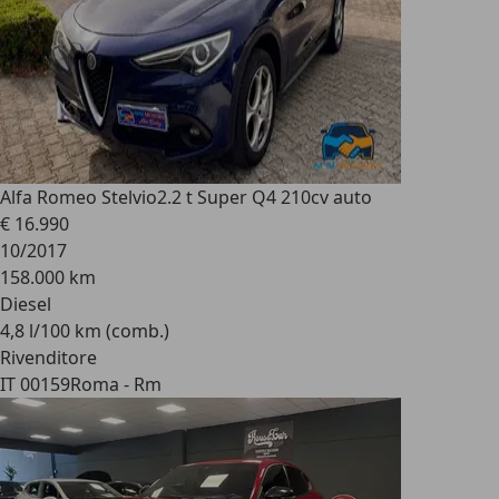
Alfa Romeo Stelvio
2.2 t Super Q4 210cv auto
€ 16.990
10/2017
158.000 km
Diesel
4,8 l/100 km (comb.)
Rivenditore
IT 00159
Roma - Rm