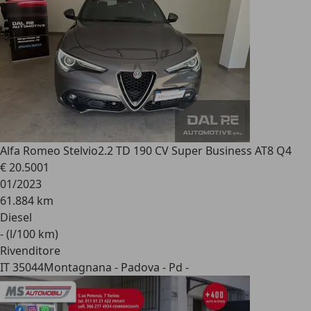
Alfa Romeo Stelvio
2.2 TD 190 CV Super Business AT8 Q4
€ 20.500
1
01/2023
61.884 km
Diesel
- (l/100 km)
Rivenditore
IT 35044
Montagnana - Padova - Pd -