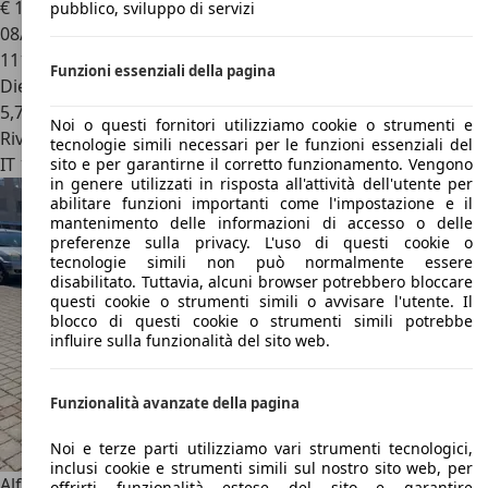
€ 15.990
pubblico, sviluppo di servizi
08/2019
111.000 km
Funzioni essenziali della pagina
Diesel
5,7 l/100 km (comb.)
Noi o questi fornitori utilizziamo cookie o strumenti e
Rivenditore
tecnologie simili necessari per le funzioni essenziali del
IT 10148
Torino - To
sito e per garantirne il corretto funzionamento. Vengono
in genere utilizzati in risposta all'attività dell'utente per
abilitare funzioni importanti come l'impostazione e il
mantenimento delle informazioni di accesso o delle
preferenze sulla privacy. L'uso di questi cookie o
tecnologie simili non può normalmente essere
disabilitato. Tuttavia, alcuni browser potrebbero bloccare
questi cookie o strumenti simili o avvisare l'utente. Il
blocco di questi cookie o strumenti simili potrebbe
influire sulla funzionalità del sito web.
Funzionalità avanzate della pagina
Noi e terze parti utilizziamo vari strumenti tecnologici,
inclusi cookie e strumenti simili sul nostro sito web, per
Alfa Romeo Stelvio
Stelvio 2017 2.2 t Business Q4 190cv
offrirti funzionalità estese del sito e garantire