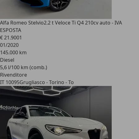
Alfa Romeo Stelvio
2.2 t Veloce Ti Q4 210cv auto - IVA
ESPOSTA
€ 21.900
1
01/2020
145.000 km
Diesel
5,6 l/100 km (comb.)
Rivenditore
IT 10095
Grugliasco - Torino - To