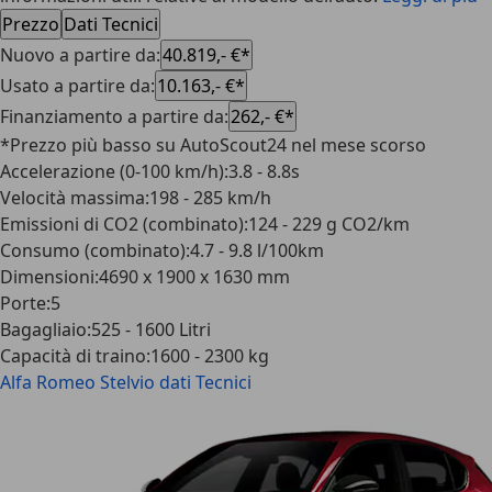
Prezzo
Dati Tecnici
Nuovo a partire da
:
40.819,- €*
Usato a partire da
:
10.163,- €*
Finanziamento a partire da
:
262,- €*
*Prezzo più basso su AutoScout24 nel mese scorso
Accelerazione (0-100 km/h)
:
3.8 - 8.8s
Velocità massima
:
198 - 285 km/h
Emissioni di CO2 (combinato)
:
124 - 229 g CO2/km
Consumo (combinato)
:
4.7 - 9.8 l/100km
Dimensioni
:
4690 x 1900 x 1630 mm
Porte
:
5
Bagagliaio
:
525 - 1600 Litri
Capacità di traino
:
1600 - 2300 kg
Alfa Romeo Stelvio
dati Tecnici