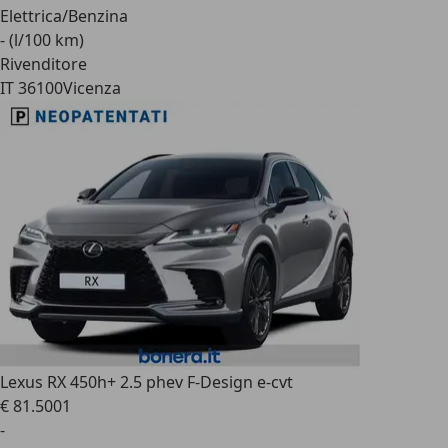
Elettrica/Benzina
- (l/100 km)
Rivenditore
IT 36100
Vicenza
Lexus RX 450h
+ 2.5 phev F-Design e-cvt
€ 81.500
1
-