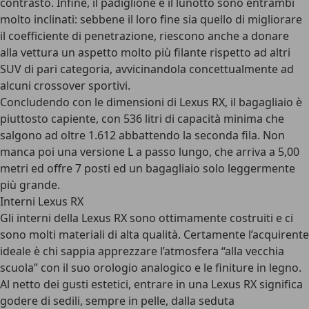
contrasto. Infine, il padiglione e il lunotto sono entrambi
molto inclinati: sebbene il loro fine sia quello di migliorare
il coefficiente di penetrazione, riescono anche a donare
alla vettura un aspetto molto più filante rispetto ad altri
SUV di pari categoria, avvicinandola concettualmente ad
alcuni crossover sportivi.
Concludendo con le dimensioni di Lexus RX,
il bagagliaio è
piuttosto capiente, con 536 litri di capacità minima
che
salgono ad oltre 1.612 abbattendo la seconda fila. Non
manca poi una versione L a passo lungo, che arriva a 5,00
metri ed offre 7 posti ed un bagagliaio solo leggermente
più grande.
Interni Lexus RX
Gli
interni della Lexus RX
sono ottimamente costruiti e ci
sono molti materiali di alta qualità. Certamente l’acquirente
ideale è chi sappia apprezzare l’atmosfera “alla vecchia
scuola” con il suo orologio analogico e le finiture in legno.
Al netto dei gusti estetici, entrare in una Lexus RX significa
godere di sedili, sempre in pelle, dalla seduta