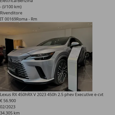
Elettrica/Benzina
- (l/100 km)
Rivenditore
IT 00169
Roma - Rm
Lexus RX 450h
RX V 2023 450h 2.5 phev Executive e-cvt
€ 56.900
02/2023
34.305 km