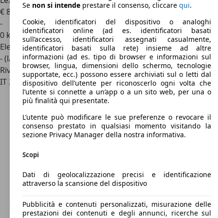
Lexus RX 450h
+ 2.5 phev F-Design e-cvt
Se
non si intende
prestare il consenso, cliccare
qui
.
€ 82.000
1
Cookie, identificatori del dispositivo o analoghi
-
identificatori online (ad es. identificatori basati
0 km
sull’accesso, identificatori assegnati casualmente,
Elettrica/Benzina
identificatori basati sulla rete) insieme ad altre
informazioni (ad es. tipo di browser e informazioni sul
- (l/100 km)
browser, lingua, dimensioni dello schermo, tecnologie
Rivenditore
supportate, ecc.) possono essere archiviati sul o letti dal
IT 25135
Brescia
dispositivo dell’utente per riconoscerlo ogni volta che
l’utente si connette a un’app o a un sito web, per una o
più finalità qui presentate.
L’utente può modificare le sue preferenze o revocare il
consenso prestato in qualsiasi momento visitando la
sezione Privacy Manager della nostra informativa.
Scopi
Dati di geolocalizzazione precisi e identificazione
attraverso la scansione del dispositivo
Pubblicità e contenuti personalizzati, misurazione delle
prestazioni dei contenuti e degli annunci, ricerche sul