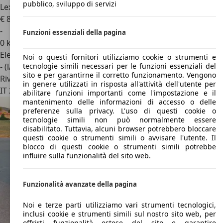
pubblico, sviluppo di servizi
Lexus RX 450h
+ 2.5 phev Luxury e-cvt
€ 89.000
1
-
Funzioni essenziali della pagina
0 km
Elettrica/Benzina
Noi o questi fornitori utilizziamo cookie o strumenti e
- (l/100 km)
tecnologie simili necessari per le funzioni essenziali del
sito e per garantirne il corretto funzionamento. Vengono
Rivenditore
in genere utilizzati in risposta all'attività dell'utente per
IT 25135
Brescia
abilitare funzioni importanti come l'impostazione e il
mantenimento delle informazioni di accesso o delle
preferenze sulla privacy. L'uso di questi cookie o
tecnologie simili non può normalmente essere
disabilitato. Tuttavia, alcuni browser potrebbero bloccare
questi cookie o strumenti simili o avvisare l'utente. Il
blocco di questi cookie o strumenti simili potrebbe
influire sulla funzionalità del sito web.
Funzionalità avanzate della pagina
Noi e terze parti utilizziamo vari strumenti tecnologici,
inclusi cookie e strumenti simili sul nostro sito web, per
offrirti funzionalità estese del sito e garantire