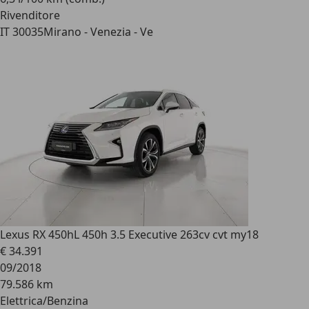
Rivenditore
IT 30035
Mirano - Venezia - Ve
Lexus RX 450h
L 450h 3.5 Executive 263cv cvt my18
€ 34.391
09/2018
79.586 km
Elettrica/Benzina