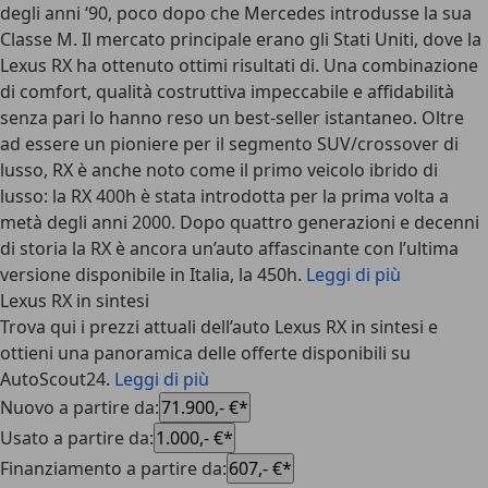
degli anni ‘90, poco dopo che Mercedes introdusse la sua
Classe M. Il mercato principale erano gli Stati Uniti, dove la
Lexus RX ha ottenuto ottimi risultati di. Una combinazione
di comfort, qualità costruttiva impeccabile e affidabilità
senza pari lo hanno reso un best-seller istantaneo. Oltre
ad essere un pioniere per il segmento SUV/crossover di
lusso, RX è anche noto come il primo veicolo ibrido di
lusso: la RX 400h è stata introdotta per la prima volta a
metà degli anni 2000. Dopo quattro generazioni e decenni
di storia la RX è ancora un’auto affascinante con l’ultima
versione disponibile in Italia, la 450h.
Leggi di più
Lexus RX in sintesi
Trova qui i prezzi attuali dell’auto Lexus RX in sintesi e
ottieni una panoramica delle offerte disponibili su
AutoScout24.
Leggi di più
Nuovo a partire da
:
71.900,- €*
Usato a partire da
:
1.000,- €*
Finanziamento a partire da
:
607,- €*