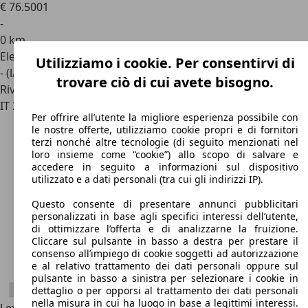
€ 76.500
1
-
0 km
Elettrica/Benzina
Utilizziamo i cookie. Per consentirvi di
- (l/100 km)
trovare ciò di cui avete bisogno.
Rivenditore
IT 25135
Brescia
Per offrire all’utente la migliore esperienza possibile con
le nostre offerte, utilizziamo cookie propri e di fornitori
terzi nonché altre tecnologie (di seguito menzionati nel
loro insieme come “cookie”) allo scopo di salvare e
accedere in seguito a informazioni sul dispositivo
utilizzato e a dati personali (tra cui gli indirizzi IP).
Questo consente di presentare annunci pubblicitari
personalizzati in base agli specifici interessi dell’utente,
di ottimizzare l’offerta e di analizzarne la fruizione.
Cliccare sul pulsante in basso a destra per prestare il
consenso all’impiego di cookie soggetti ad autorizzazione
e al relativo trattamento dei dati personali oppure sul
pulsante in basso a sinistra per selezionare i cookie in
dettaglio o per opporsi al trattamento dei dati personali
nella misura in cui ha luogo in base a legittimi interessi.