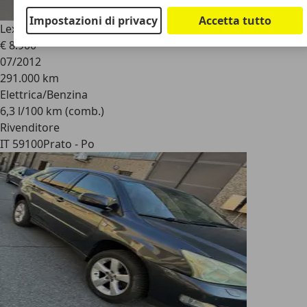
Impostazioni di privacy
Accetta tutto
Lexus RX 450h
RX 450h 3.5 F-Sport cvt
€ 8.900
07/2012
291.000 km
Elettrica/Benzina
6,3 l/100 km (comb.)
Rivenditore
IT 59100
Prato - Po