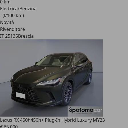
0 km
Elettrica/Benzina
- (l/100 km)
Novità
Rivenditore
IT 25135
Brescia
Lexus RX 450h
450h+ Plug-In Hybrid Luxury MY23
€ 65.000