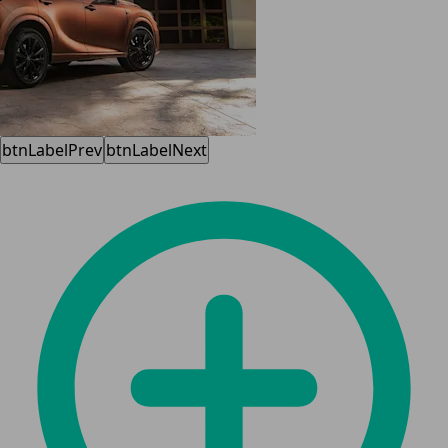
btnLabelPrev
btnLabelNext