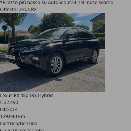
*Prezzo più basso su AutoScout24 nel mese scorso
Offerte Lexus RX
Lexus RX 450h
RX Hybrid
€ 22.490
04/2014
129.040 km
Elettrica/Benzina
6,3 l/100 km (comb.)