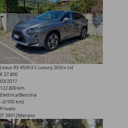
Lexus RX 450h
3.5 Luxury 263cv cvt
€ 27.800
03/2017
122.800 km
Elettrica/Benzina
- (l/100 km)
Privato
IT 39012
Merano