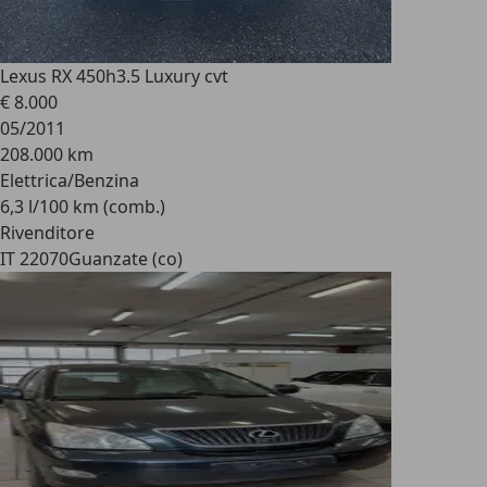
Lexus RX 450h
3.5 Luxury cvt
€ 8.000
05/2011
208.000 km
Elettrica/Benzina
6,3 l/100 km (comb.)
Rivenditore
IT 22070
Guanzate (co)