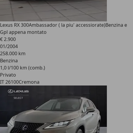
Lexus RX 300
Ambassador ( la piu' accessiorate)Benzina e
Gpl appena montato
€ 2.900
01/2004
258.000 km
Benzina
1,0 l/100 km (comb.)
Privato
IT 26100
Cremona