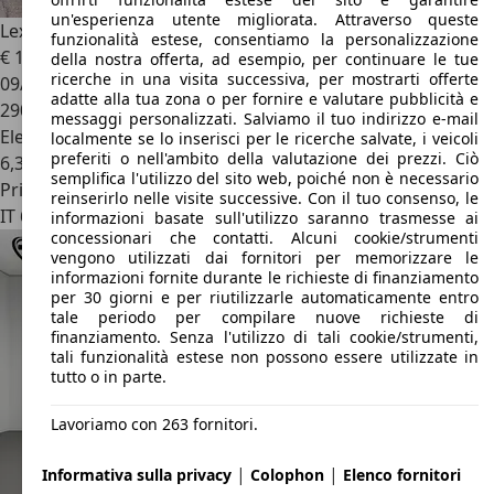
un'esperienza utente migliorata. Attraverso queste
Lexus RX 450h
RX III 2009 3.5 Luxury cvt
funzionalità estese, consentiamo la personalizzazione
€ 11.500
della nostra offerta, ad esempio, per continuare le tue
ricerche in una visita successiva, per mostrarti offerte
09/2009
adatte alla tua zona o per fornire e valutare pubblicità e
290.000 km
messaggi personalizzati. Salviamo il tuo indirizzo e-mail
Elettrica/Benzina
localmente se lo inserisci per le ricerche salvate, i veicoli
preferiti o nell'ambito della valutazione dei prezzi. Ciò
6,3 l/100 km (comb.)
semplifica l'utilizzo del sito web, poiché non è necessario
Privato
reinserirlo nelle visite successive. Con il tuo consenso, le
IT 60035
Jesi
informazioni basate sull'utilizzo saranno trasmesse ai
concessionari che contatti. Alcuni cookie/strumenti
vengono utilizzati dai fornitori per memorizzare le
informazioni fornite durante le richieste di finanziamento
per 30 giorni e per riutilizzarle automaticamente entro
tale periodo per compilare nuove richieste di
finanziamento. Senza l'utilizzo di tali cookie/strumenti,
tali funzionalità estese non possono essere utilizzate in
tutto o in parte.
Lavoriamo con 263 fornitori.
|
|
Informativa sulla privacy
Colophon
Elenco fornitori