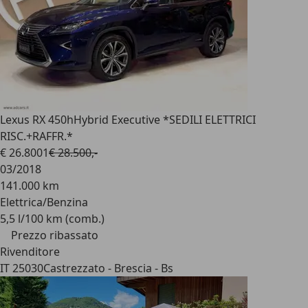
Lexus RX 450h
Hybrid Executive *SEDILI ELETTRICI
RISC.+RAFFR.*
€ 26.800
1
€ 28.500,-
03/2018
141.000 km
Elettrica/Benzina
5,5 l/100 km (comb.)
Prezzo ribassato
Rivenditore
IT 25030
Castrezzato - Brescia - Bs