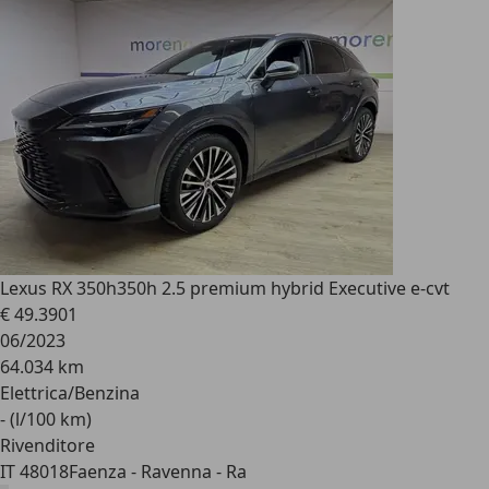
Lexus RX 350h
350h 2.5 premium hybrid Executive e-cvt
€ 49.390
1
06/2023
64.034 km
Elettrica/Benzina
- (l/100 km)
Rivenditore
IT 48018
Faenza - Ravenna - Ra