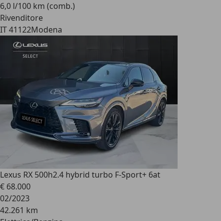
6,0 l/100 km (comb.)
Rivenditore
IT 41122
Modena
Lexus RX 500h
2.4 hybrid turbo F-Sport+ 6at
€ 68.000
02/2023
42.261 km