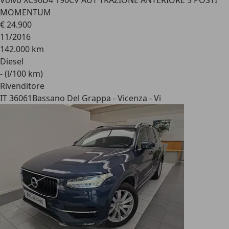
Volvo XC90
D4 190CV AUT TRAZIONE ANTERIORE 5 POSTI
MOMENTUM
€ 24.900
11/2016
142.000 km
Diesel
- (l/100 km)
Rivenditore
IT 36061
Bassano Del Grappa - Vicenza - Vi