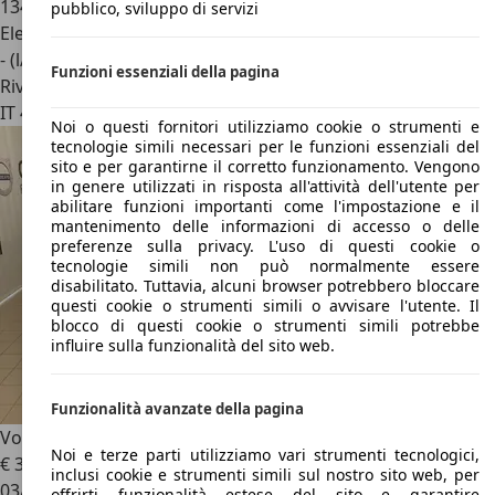
134.488 km
pubblico, sviluppo di servizi
Elettrica/Diesel
- (l/100 km)
Funzioni essenziali della pagina
Rivenditore
IT 47838
Riccione - Rn
Noi o questi fornitori utilizziamo cookie o strumenti e
tecnologie simili necessari per le funzioni essenziali del
sito e per garantirne il corretto funzionamento. Vengono
in genere utilizzati in risposta all'attività dell'utente per
abilitare funzioni importanti come l'impostazione e il
mantenimento delle informazioni di accesso o delle
preferenze sulla privacy. L'uso di questi cookie o
tecnologie simili non può normalmente essere
disabilitato. Tuttavia, alcuni browser potrebbero bloccare
questi cookie o strumenti simili o avvisare l'utente. Il
blocco di questi cookie o strumenti simili potrebbe
influire sulla funzionalità del sito web.
Funzionalità avanzate della pagina
Volvo XC90
XC90 B5 (d) AWD Geartronic R-design 5 POSTI
Noi e terze parti utilizziamo vari strumenti tecnologici,
€ 38.800
1
inclusi cookie e strumenti simili sul nostro sito web, per
03/2021
offrirti funzionalità estese del sito e garantire