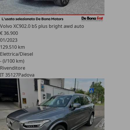
Volvo XC90
2.0 b5 plus bright awd auto
€ 36.900
01/2023
129.510 km
Elettrica/Diesel
- (l/100 km)
Rivenditore
IT 35127
Padova