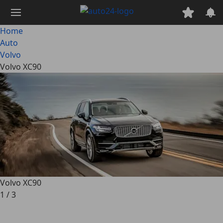
Passa
al
contenuto
Home
principale
Auto
Volvo
Volvo XC90
Volvo XC90
1
/
3