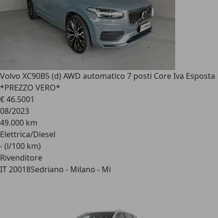
Volvo XC90
B5 (d) AWD automatico 7 posti Core Iva Esposta
*PREZZO VERO*
€ 46.500
1
08/2023
49.000 km
Elettrica/Diesel
- (l/100 km)
Rivenditore
IT 20018
Sedriano - Milano - Mi