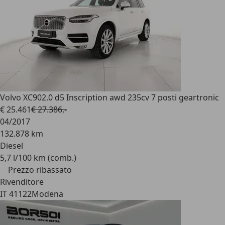
Volvo XC90
2.0 d5 Inscription awd 235cv 7 posti geartronic
€ 25.461
€ 27.386,-
04/2017
132.878 km
Diesel
5,7 l/100 km (comb.)
Prezzo ribassato
Rivenditore
IT 41122
Modena