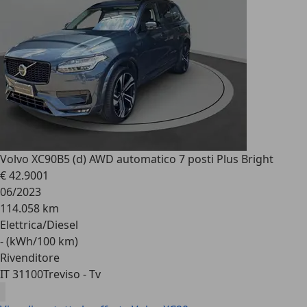
Volvo XC90
B5 (d) AWD automatico 7 posti Plus Bright
€ 42.900
1
06/2023
114.058 km
Elettrica/Diesel
- (kWh/100 km)
Rivenditore
IT 31100
Treviso - Tv