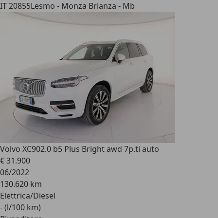
IT 20855
Lesmo - Monza Brianza - Mb
Volvo XC90
2.0 b5 Plus Bright awd 7p.ti auto
€ 31.900
06/2022
130.620 km
Elettrica/Diesel
- (l/100 km)