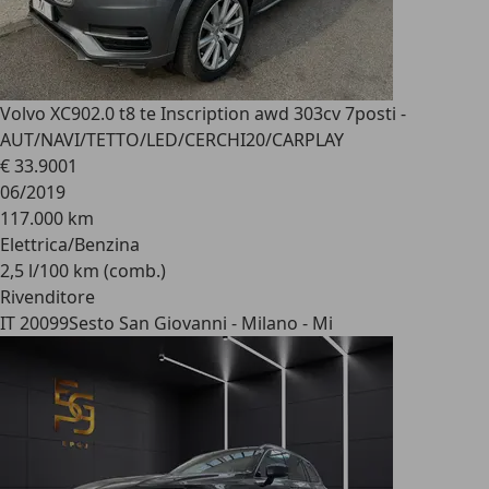
Volvo XC90
2.0 t8 te Inscription awd 303cv 7posti -
AUT/NAVI/TETTO/LED/CERCHI20/CARPLAY
€ 33.900
1
06/2019
117.000 km
Elettrica/Benzina
2,5 l/100 km (comb.)
Rivenditore
IT 20099
Sesto San Giovanni - Milano - Mi