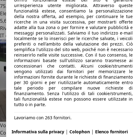
un'esperienza utente migliorata. Attraverso queste
75.500 km
funzionalità estese, consentiamo la personalizzazione
Elettrica/Diesel
della nostra offerta, ad esempio, per continuare le tue
5,6 l/100 km (comb.)
ricerche in una visita successiva, per mostrarti offerte
adatte alla tua zona o per fornire e valutare pubblicità e
Rivenditore
messaggi personalizzati. Salviamo il tuo indirizzo e-mail
IT 44122
Ferrara - Fe
localmente se lo inserisci per le ricerche salvate, i veicoli
preferiti o nell'ambito della valutazione dei prezzi. Ciò
semplifica l'utilizzo del sito web, poiché non è necessario
reinserirlo nelle visite successive. Con il tuo consenso, le
informazioni basate sull'utilizzo saranno trasmesse ai
concessionari che contatti. Alcuni cookie/strumenti
vengono utilizzati dai fornitori per memorizzare le
informazioni fornite durante le richieste di finanziamento
per 30 giorni e per riutilizzarle automaticamente entro
tale periodo per compilare nuove richieste di
finanziamento. Senza l'utilizzo di tali cookie/strumenti,
tali funzionalità estese non possono essere utilizzate in
tutto o in parte.
Lavoriamo con 263 fornitori.
Volvo XC90
(2014-->) - XC90 B5 (d) AWD automatico 7 posti
|
|
Informativa sulla privacy
Colophon
Elenco fornitori
Cor