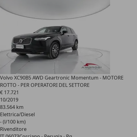
Volvo XC90
B5 AWD Geartronic Momentum - MOTORE
ROTTO - PER OPERATORI DEL SETTORE
€ 17.721
10/2019
83.564 km
Elettrica/Diesel
- (l/100 km)
Rivenditore
IT 06073
Corciano - Perugia - Pg