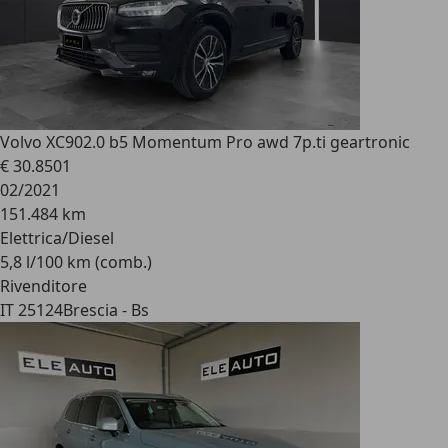
Volvo XC90
2.0 b5 Momentum Pro awd 7p.ti geartronic
€ 30.850
1
02/2021
151.484 km
Elettrica/Diesel
5,8 l/100 km (comb.)
Rivenditore
IT 25124
Brescia - Bs