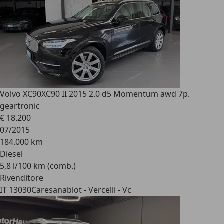
Volvo XC90
XC90 II 2015 2.0 d5 Momentum awd 7p.
geartronic
€ 18.200
07/2015
184.000 km
Diesel
5,8 l/100 km (comb.)
Rivenditore
IT 13030
Caresanablot - Vercelli - Vc