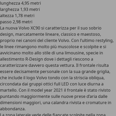
lunghezza 4,95 metri
larghezza 1,93 metri
altezza 1,78 metri
passo 2,98 metri
La nuova Volvo XC90 si caratterizza per il suo sobrio
design, marcatamente lineare, classico e maestoso,
proprio nei canoni del cliente Volvo. Con l’ultimo restyling,
le linee rimangono molto più muscolose e scolpite e si
avvicinano molto allo stile di una limousine, specie in
allestimento R-Design dove i dettagli riescono a
caratterizzare davvero questa vettura. Il frontale risulta
essere decisamente personale con la sua grande griglia,
che include il logo Volvo tondo con la striscia obliqua,
circondata dai gruppi ottici full LED con luce diurna a
martello. Con il model year 2021 il frontale è stato rivisto
puntando maggiormente sulle nuove prese d’aria dalle
dimensioni maggiori, una calandra rivista e cromature in
abbondanza.
La zona laterale vede delle fiancate scolpite nella zona