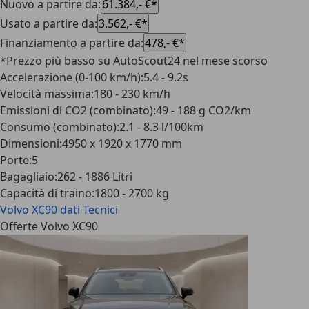
Nuovo a partire da
:
61.384,- €*
Usato a partire da
:
3.562,- €*
Finanziamento a partire da
:
478,- €*
*Prezzo più basso su AutoScout24 nel mese scorso
Accelerazione (0-100 km/h)
:
5.4 - 9.2s
Velocità massima
:
180 - 230 km/h
Emissioni di CO2 (combinato)
:
49 - 188 g CO2/km
Consumo (combinato)
:
2.1 - 8.3 l/100km
Dimensioni
:
4950 x 1920 x 1770 mm
Porte
:
5
Bagagliaio
:
262 - 1886 Litri
Capacità di traino
:
1800 - 2700 kg
Volvo XC90
dati Tecnici
Offerte Volvo XC90