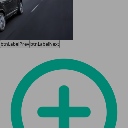
btnLabelPrev
btnLabelNext