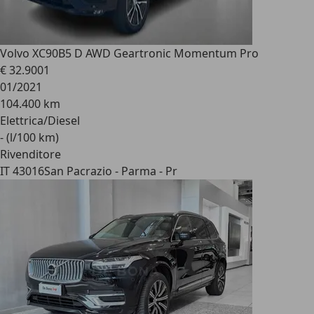
Volvo XC90
B5 D AWD Geartronic Momentum Pro
€ 32.900
1
01/2021
104.400 km
Elettrica/Diesel
- (l/100 km)
Rivenditore
IT 43016
San Pacrazio - Parma - Pr