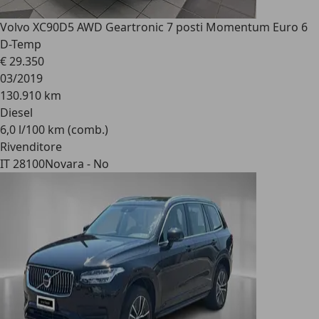
Volvo XC90
D5 AWD Geartronic 7 posti Momentum Euro 6
D-Temp
€ 29.350
03/2019
130.910 km
Diesel
6,0 l/100 km (comb.)
Rivenditore
IT 28100
Novara - No