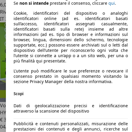
Se
non si intende
prestare il consenso, cliccare
qui
.
6,0 l/100 km (comb.)
Rivenditore
Cookie, identificatori del dispositivo o analoghi
IT 21014
Laveno-mombello - Varese - Va
identificatori online (ad es. identificatori basati
sull’accesso, identificatori assegnati casualmente,
identificatori basati sulla rete) insieme ad altre
informazioni (ad es. tipo di browser e informazioni sul
browser, lingua, dimensioni dello schermo, tecnologie
supportate, ecc.) possono essere archiviati sul o letti dal
dispositivo dell’utente per riconoscerlo ogni volta che
l’utente si connette a un’app o a un sito web, per una o
più finalità qui presentate.
L’utente può modificare le sue preferenze o revocare il
consenso prestato in qualsiasi momento visitando la
sezione Privacy Manager della nostra informativa.
Scopi
Volvo XC90
B5 AWD GEARTRONIC MOMENTUM PRO
Dati di geolocalizzazione precisi e identificazione
attraverso la scansione del dispositivo
HYBRID GARANZIA 24 MESI PROMO
€ 30.950
1
Pubblicità e contenuti personalizzati, misurazione delle
04/2021
prestazioni dei contenuti e degli annunci, ricerche sul