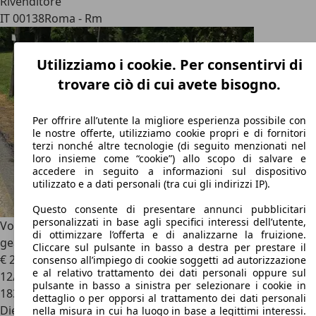
Rivenditore
IT 00138
Roma - Rm
Utilizziamo i cookie. Per consentirvi di
trovare ciò di cui avete bisogno.
Per offrire all’utente la migliore esperienza possibile con
le nostre offerte, utilizziamo cookie propri e di fornitori
terzi nonché altre tecnologie (di seguito menzionati nel
loro insieme come “cookie”) allo scopo di salvare e
accedere in seguito a informazioni sul dispositivo
utilizzato e a dati personali (tra cui gli indirizzi IP).
Questo consente di presentare annunci pubblicitari
personalizzati in base agli specifici interessi dell’utente,
Volvo XC90
XC90 II 2015 2.0 d5 R-design awd 235cv 7p
di ottimizzare l’offerta e di analizzarne la fruizione.
geartronic my18
Cliccare sul pulsante in basso a destra per prestare il
€ 25.500
consenso all’impiego di cookie soggetti ad autorizzazione
e al relativo trattamento dei dati personali oppure sul
12/2018
pulsante in basso a sinistra per selezionare i cookie in
183.000 km
dettaglio o per opporsi al trattamento dei dati personali
Diesel
nella misura in cui ha luogo in base a legittimi interessi.