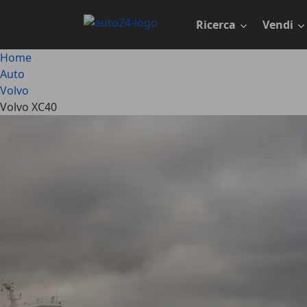
Passa
al
Ricerca
Vendi
contenuto
principale
Home
Auto
Volvo
Volvo XC40