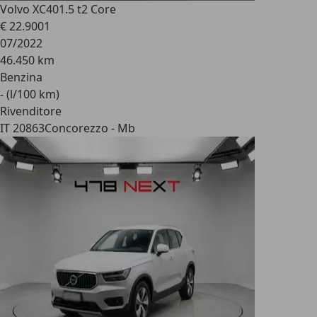
Volvo XC40
1.5 t2 Core
€ 22.900
1
07/2022
46.450 km
Benzina
- (l/100 km)
Rivenditore
IT 20863
Concorezzo - Mb