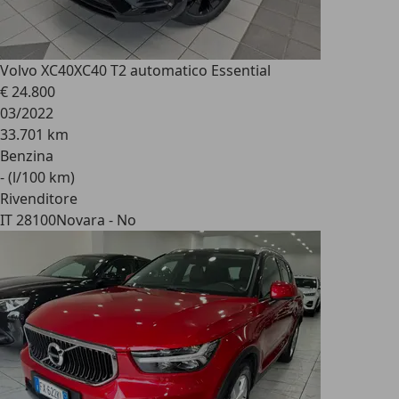
Volvo XC40
XC40 T2 automatico Essential
€ 24.800
03/2022
33.701 km
Benzina
- (l/100 km)
Rivenditore
IT 28100
Novara - No