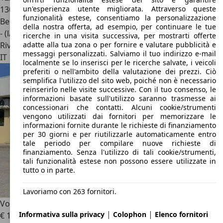
un'esperienza utente migliorata. Attraverso queste
130.000 km
funzionalità estese, consentiamo la personalizzazione
Benzina
della nostra offerta, ad esempio, per continuare le tue
- (l/100 km)
ricerche in una visita successiva, per mostrarti offerte
adatte alla tua zona o per fornire e valutare pubblicità e
Rivenditore
messaggi personalizzati. Salviamo il tuo indirizzo e-mail
IT 10148
Torino
localmente se lo inserisci per le ricerche salvate, i veicoli
preferiti o nell'ambito della valutazione dei prezzi. Ciò
semplifica l'utilizzo del sito web, poiché non è necessario
reinserirlo nelle visite successive. Con il tuo consenso, le
informazioni basate sull'utilizzo saranno trasmesse ai
concessionari che contatti. Alcuni cookie/strumenti
vengono utilizzati dai fornitori per memorizzare le
informazioni fornite durante le richieste di finanziamento
per 30 giorni e per riutilizzarle automaticamente entro
tale periodo per compilare nuove richieste di
finanziamento. Senza l'utilizzo di tali cookie/strumenti,
tali funzionalità estese non possono essere utilizzate in
tutto o in parte.
Lavoriamo con 263 fornitori.
Volvo XC40
XC40 2.0 d3 R-design geartronic my20
|
|
Informativa sulla privacy
Colophon
Elenco fornitori
€ 16.990
€ 17.990,-