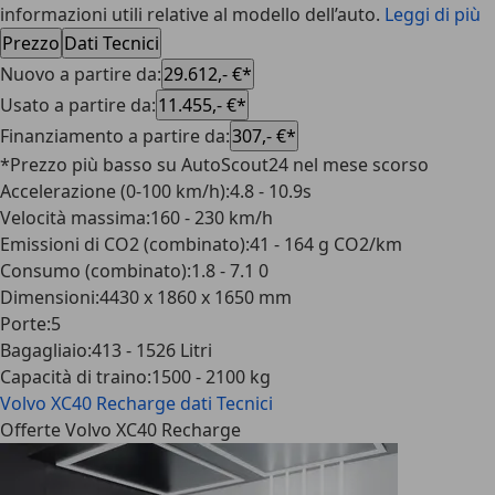
informazioni utili relative al modello dell’auto.
Leggi di più
Prezzo
Dati Tecnici
Nuovo a partire da
:
29.612,- €*
Usato a partire da
:
11.455,- €*
Finanziamento a partire da
:
307,- €*
*Prezzo più basso su AutoScout24 nel mese scorso
Accelerazione (0-100 km/h)
:
4.8 - 10.9s
Velocità massima
:
160 - 230 km/h
Emissioni di CO2 (combinato)
:
41 - 164 g CO2/km
Consumo (combinato)
:
1.8 - 7.1 0
Dimensioni
:
4430 x 1860 x 1650 mm
Porte
:
5
Bagagliaio
:
413 - 1526 Litri
Capacità di traino
:
1500 - 2100 kg
Volvo XC40 Recharge
dati Tecnici
Offerte Volvo XC40 Recharge