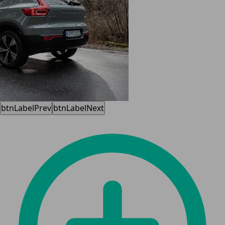
btnLabelPrev
btnLabelNext