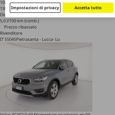
10/2019
Impostazioni di privacy
Accetta tutto
130.000 km
Diesel
5,0 l/100 km (comb.)
Prezzo ribassato
Rivenditore
IT 55045
Pietrasanta - Lucca- Lu
Volvo XC40
2.0 d3 Momentum geartronic my20