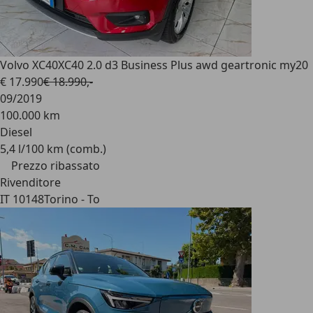
Volvo XC40
XC40 2.0 d3 Business Plus awd geartronic my20
€ 17.990
€ 18.990,-
09/2019
100.000 km
Diesel
5,4 l/100 km (comb.)
Prezzo ribassato
Rivenditore
IT 10148
Torino - To