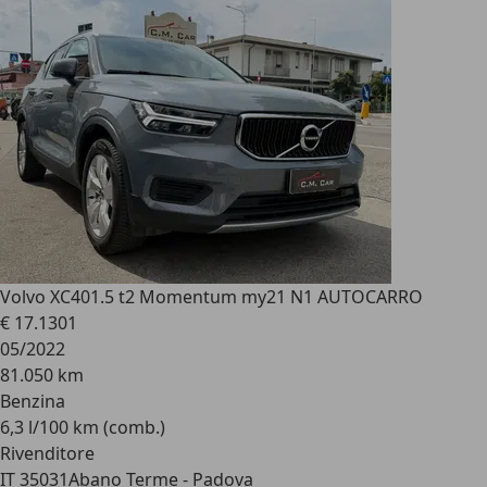
Volvo XC40
1.5 t2 Momentum my21 N1 AUTOCARRO
€ 17.130
1
05/2022
81.050 km
Benzina
6,3 l/100 km (comb.)
Rivenditore
IT 35031
Abano Terme - Padova