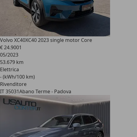
Volvo XC40
XC40 2023 single motor Core
€ 24.900
1
05/2023
53.679 km
Elettrica
- (kWh/100 km)
Rivenditore
IT 35031
Abano Terme - Padova