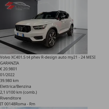
Volvo XC40
1.5 t4 phev R-design auto my21 - 24 MESI
GARANZIA
€ 20.980
1
01/2022
39.980 km
Elettrica/Benzina
2,1 l/100 km (comb.)
Rivenditore
IT 00148
Roma - Rm