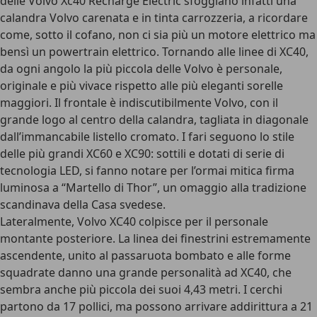
delle Volvo Xc40 Recharge Electric sfoggiano infatti una
calandra Volvo carenata e in tinta carrozzeria, a ricordare
come, sotto il cofano, non ci sia più un motore elettrico ma
bensì un powertrain elettrico. Tornando alle linee di XC40,
da ogni angolo la più piccola delle Volvo è personale,
originale e più vivace rispetto alle più eleganti sorelle
maggiori. Il frontale è indiscutibilmente Volvo, con il
grande logo al centro della calandra, tagliata in diagonale
dall’immancabile listello cromato. I fari seguono lo stile
delle più grandi XC60 e XC90: sottili e dotati di serie di
tecnologia LED, si fanno notare per l’ormai mitica firma
luminosa a “Martello di Thor”, un omaggio alla tradizione
scandinava della Casa svedese.
Lateralmente, Volvo XC40 colpisce per il personale
montante posteriore. La linea dei finestrini estremamente
ascendente, unito al passaruota bombato e alle forme
squadrate danno una grande personalità ad XC40, che
sembra anche più piccola dei suoi 4,43 metri. I cerchi
partono da 17 pollici, ma possono arrivare addirittura a 21