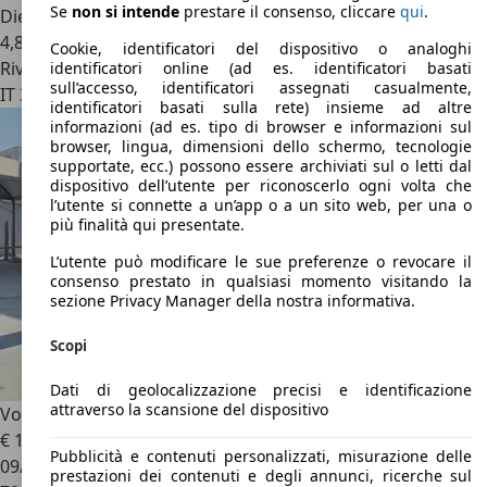
Se
non si intende
prestare il consenso, cliccare
qui
.
Diesel
4,8 l/100 km (comb.)
Cookie, identificatori del dispositivo o analoghi
Rivenditore
identificatori online (ad es. identificatori basati
sull’accesso, identificatori assegnati casualmente,
IT 35143
Padova - Pd
identificatori basati sulla rete) insieme ad altre
informazioni (ad es. tipo di browser e informazioni sul
browser, lingua, dimensioni dello schermo, tecnologie
supportate, ecc.) possono essere archiviati sul o letti dal
dispositivo dell’utente per riconoscerlo ogni volta che
l’utente si connette a un’app o a un sito web, per una o
più finalità qui presentate.
L’utente può modificare le sue preferenze o revocare il
consenso prestato in qualsiasi momento visitando la
sezione Privacy Manager della nostra informativa.
Scopi
Dati di geolocalizzazione precisi e identificazione
attraverso la scansione del dispositivo
Volvo XC40
1.5 t4 phev Inscription auto my21
€ 19.999
Pubblicità e contenuti personalizzati, misurazione delle
09/2022
prestazioni dei contenuti e degli annunci, ricerche sul