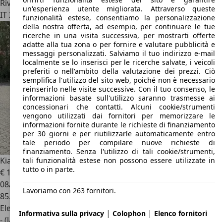
Rivenditore
un'esperienza utente migliorata. Attraverso queste
IT 24045
Fara Gera D'adda - Bergamo - Bg
funzionalità estese, consentiamo la personalizzazione
della nostra offerta, ad esempio, per continuare le tue
ricerche in una visita successiva, per mostrarti offerte
adatte alla tua zona o per fornire e valutare pubblicità e
messaggi personalizzati. Salviamo il tuo indirizzo e-mail
localmente se lo inserisci per le ricerche salvate, i veicoli
preferiti o nell'ambito della valutazione dei prezzi. Ciò
semplifica l'utilizzo del sito web, poiché non è necessario
reinserirlo nelle visite successive. Con il tuo consenso, le
informazioni basate sull'utilizzo saranno trasmesse ai
concessionari che contatti. Alcuni cookie/strumenti
vengono utilizzati dai fornitori per memorizzare le
informazioni fornite durante le richieste di finanziamento
per 30 giorni e per riutilizzarle automaticamente entro
tale periodo per compilare nuove richieste di
finanziamento. Senza l'utilizzo di tali cookie/strumenti,
Kia Sportage
Sportage V 1.6 crdi mhev Style dct
tali funzionalità estese non possono essere utilizzate in
tutto o in parte.
€ 18.990
1
08/2023
Lavoriamo con 263 fornitori.
85.060 km
Elettrica/Diesel
|
|
Informativa sulla privacy
Colophon
Elenco fornitori
- (l/100 km)