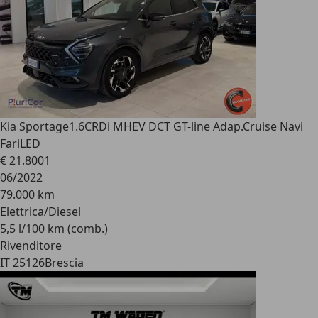
Kia Sportage
1.6CRDi MHEV DCT GT-line Adap.Cruise Navi
FariLED
€ 21.800
1
06/2022
79.000 km
Elettrica/Diesel
5,5 l/100 km (comb.)
Rivenditore
IT 25126
Brescia