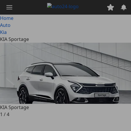
Passa
al
contenuto
Home
principale
Auto
Kia
KIA Sportage
KIA Sportage
1
/
4