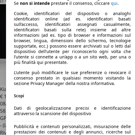
IT 00146
Roma – Rm
Se
non si intende
prestare il consenso, cliccare
qui
.
Cookie, identificatori del dispositivo o analoghi
identificatori online (ad es. identificatori basati
sull’accesso, identificatori assegnati casualmente,
identificatori basati sulla rete) insieme ad altre
informazioni (ad es. tipo di browser e informazioni sul
browser, lingua, dimensioni dello schermo, tecnologie
supportate, ecc.) possono essere archiviati sul o letti dal
dispositivo dell’utente per riconoscerlo ogni volta che
l’utente si connette a un’app o a un sito web, per una o
più finalità qui presentate.
L’utente può modificare le sue preferenze o revocare il
consenso prestato in qualsiasi momento visitando la
sezione Privacy Manager della nostra informativa.
Kia Sportage
Sportage 1.6 tgdi Gpl Style 136cv 2wd
Scopi
€ 19.900
08/2023
Dati di geolocalizzazione precisi e identificazione
58.900 km
attraverso la scansione del dispositivo
GPL
- (l/100 km)
Pubblicità e contenuti personalizzati, misurazione delle
prestazioni dei contenuti e degli annunci, ricerche sul
Rivenditore