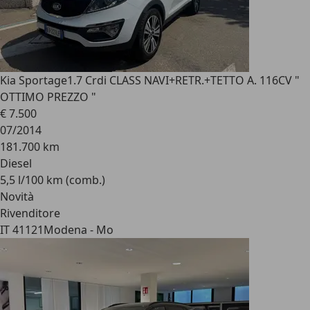
Kia Sportage
1.7 Crdi CLASS NAVI+RETR.+TETTO A. 116CV "
OTTIMO PREZZO "
€ 7.500
07/2014
181.700 km
Diesel
5,5 l/100 km (comb.)
Novità
Rivenditore
IT 41121
Modena - Mo