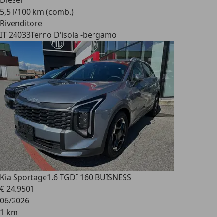
Diesel
5,5 l/100 km (comb.)
Rivenditore
IT 24033
Terno D'isola -bergamo
Kia Sportage
1.6 TGDI 160 BUISNESS
€ 24.950
1
06/2026
1 km