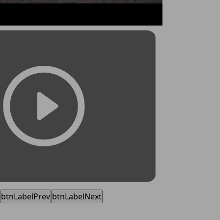
btnLabelPrev
btnLabelNext