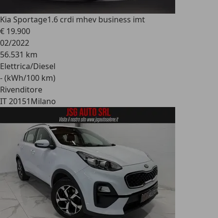
Kia Sportage
1.6 crdi mhev business imt
€ 19.900
02/2022
56.531 km
Elettrica/Diesel
- (kWh/100 km)
Rivenditore
IT 20151
Milano