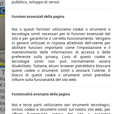
pubblico, sviluppo di servizi
IT 10137
Torino - To
Funzioni essenziali della pagina
Noi o questi fornitori utilizziamo cookie o strumenti e
tecnologie simili necessari per le funzioni essenziali del
sito e per garantirne il corretto funzionamento. Vengono
in genere utilizzati in risposta all'attività dell'utente per
abilitare funzioni importanti come l'impostazione e il
mantenimento delle informazioni di accesso o delle
preferenze sulla privacy. L'uso di questi cookie o
tecnologie simili non può normalmente essere
disabilitato. Tuttavia, alcuni browser potrebbero bloccare
questi cookie o strumenti simili o avvisare l'utente. Il
blocco di questi cookie o strumenti simili potrebbe
Kia Sportage
1.6 CRDi MHEV DCT Style
influire sulla funzionalità del sito web.
€ 22.950
1
03/2023
Funzionalità avanzate della pagina
38.879 km
Elettrica/Diesel
Noi e terze parti utilizziamo vari strumenti tecnologici,
5,5 l/100 km (comb.)
inclusi cookie e strumenti simili sul nostro sito web, per
offrirti funzionalità estese del sito e garantire