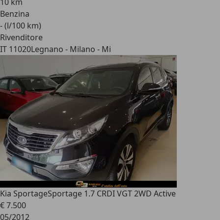
10 km
Benzina
- (l/100 km)
Rivenditore
IT 11020
Legnano - Milano - Mi
Kia Sportage
Sportage 1.7 CRDI VGT 2WD Active
€ 7.500
05/2012