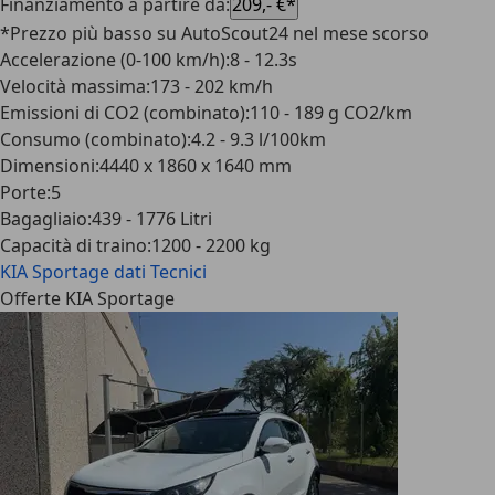
Finanziamento a partire da
:
209,- €*
*Prezzo più basso su AutoScout24 nel mese scorso
Accelerazione (0-100 km/h)
:
8 - 12.3s
Velocità massima
:
173 - 202 km/h
Emissioni di CO2 (combinato)
:
110 - 189 g CO2/km
Consumo (combinato)
:
4.2 - 9.3 l/100km
Dimensioni
:
4440 x 1860 x 1640 mm
Porte
:
5
Bagagliaio
:
439 - 1776 Litri
Capacità di traino
:
1200 - 2200 kg
KIA Sportage
dati Tecnici
Offerte KIA Sportage