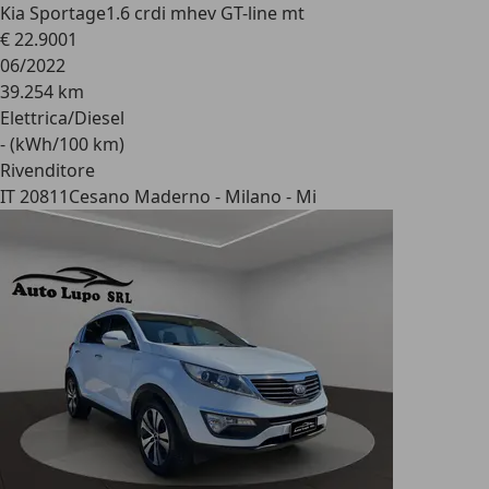
Kia Sportage
1.6 crdi mhev GT-line mt
€ 22.900
1
06/2022
39.254 km
Elettrica/Diesel
- (kWh/100 km)
Rivenditore
IT 20811
Cesano Maderno - Milano - Mi