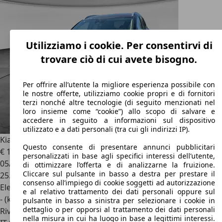
Utilizziamo i cookie. Per consentirvi di
trovare ciò di cui avete bisogno.
Per offrire all’utente la migliore esperienza possibile con
le nostre offerte, utilizziamo cookie propri e di fornitori
terzi nonché altre tecnologie (di seguito menzionati nel
loro insieme come “cookie”) allo scopo di salvare e
accedere in seguito a informazioni sul dispositivo
utilizzato e a dati personali (tra cui gli indirizzi IP).
Kia Sportage
1.6 CRDi MHEV Business
Questo consente di presentare annunci pubblicitari
€ 19.100
1
personalizzati in base agli specifici interessi dell’utente,
05/2023
di ottimizzare l’offerta e di analizzarne la fruizione.
Cliccare sul pulsante in basso a destra per prestare il
25.631 km
consenso all’impiego di cookie soggetti ad autorizzazione
Elettrica/Diesel
e al relativo trattamento dei dati personali oppure sul
- (kWh/100 km)
pulsante in basso a sinistra per selezionare i cookie in
dettaglio o per opporsi al trattamento dei dati personali
Rivenditore
nella misura in cui ha luogo in base a legittimi interessi.