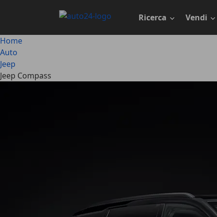
Passa
al
Ricerca
Vendi
contenuto
principale
Home
Auto
Jeep
Jeep Compass