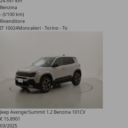
24.597 km
Benzina
- (l/100 km)
Rivenditore
IT 10024
Moncalieri - Torino - To
Jeep Avenger
Summit 1.2 Benzina 101CV
€ 15.890
1
03/2025