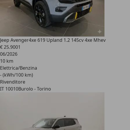
Jeep Avenger
4xe 619 Upland 1.2 145cv 4xe Mhev
€ 25.900
1
06/2026
10 km
Elettrica/Benzina
- (kWh/100 km)
Rivenditore
IT 10010
Burolo - Torino