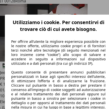
IT 00128
Roma
Utilizziamo i cookie. Per consentirvi di
trovare ciò di cui avete bisogno.
Per offrire all’utente la migliore esperienza possibile con
le nostre offerte, utilizziamo cookie propri e di fornitori
terzi nonché altre tecnologie (di seguito menzionati nel
loro insieme come “cookie”) allo scopo di salvare e
accedere in seguito a informazioni sul dispositivo
utilizzato e a dati personali (tra cui gli indirizzi IP).
Jeep Avenger
Avenger 1.2 Turbo 100 CV MHEV Longitude
Questo consente di presentare annunci pubblicitari
personalizzati in base agli specifici interessi dell’utente,
PROMO FLEX
di ottimizzare l’offerta e di analizzarne la fruizione.
€ 19.990
Cliccare sul pulsante in basso a destra per prestare il
01/2026
consenso all’impiego di cookie soggetti ad autorizzazione
e al relativo trattamento dei dati personali oppure sul
10 km
pulsante in basso a sinistra per selezionare i cookie in
Elettrica/Benzina
dettaglio o per opporsi al trattamento dei dati personali
- (l/100 km)
nella misura in cui ha luogo in base a legittimi interessi.