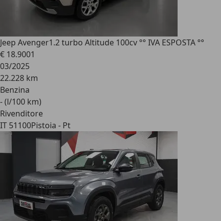
Jeep Avenger
1.2 turbo Altitude 100cv °° IVA ESPOSTA °°
€ 18.900
1
03/2025
22.228 km
Benzina
- (l/100 km)
Rivenditore
IT 51100
Pistoia - Pt