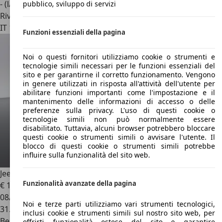
- (l/100 km)
pubblico, sviluppo di servizi
Rivenditore
IT 10156
Torino - To
Funzioni essenziali della pagina
Noi o questi fornitori utilizziamo cookie o strumenti e
tecnologie simili necessari per le funzioni essenziali del
sito e per garantirne il corretto funzionamento. Vengono
in genere utilizzati in risposta all'attività dell'utente per
abilitare funzioni importanti come l'impostazione e il
mantenimento delle informazioni di accesso o delle
preferenze sulla privacy. L'uso di questi cookie o
tecnologie simili non può normalmente essere
disabilitato. Tuttavia, alcuni browser potrebbero bloccare
questi cookie o strumenti simili o avvisare l'utente. Il
blocco di questi cookie o strumenti simili potrebbe
influire sulla funzionalità del sito web.
Jeep Avenger
Avenger 1.2 turbo 1st Edition fwd 100cv
Funzionalità avanzate della pagina
€ 16.000
08/2023
Noi e terze parti utilizziamo vari strumenti tecnologici,
31.000 km
inclusi cookie e strumenti simili sul nostro sito web, per
Benzina
offrirti funzionalità estese del sito e garantire