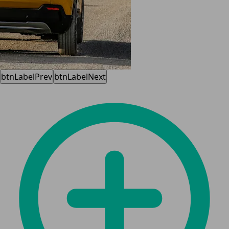
btnLabelPrev
btnLabelNext