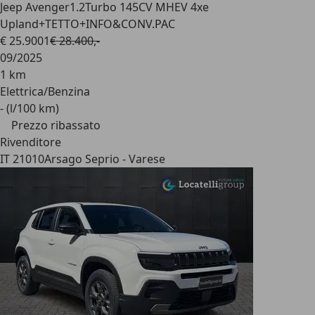
Jeep Avenger
1.2Turbo 145CV MHEV 4xe
Upland+TETTO+INFO&CONV.PAC
€ 25.900
1
€ 28.400,-
09/2025
1 km
Elettrica/Benzina
- (l/100 km)
Prezzo ribassato
Rivenditore
IT 21010
Arsago Seprio - Varese