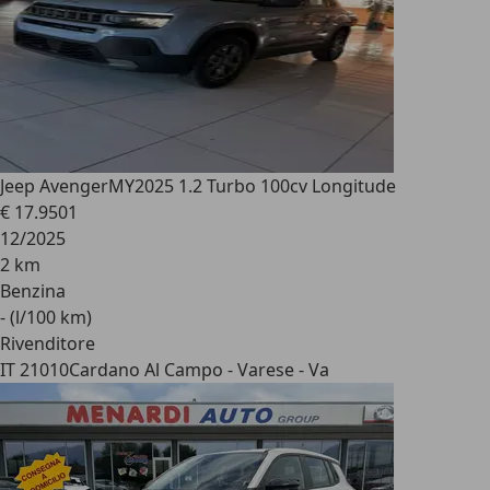
Jeep Avenger
MY2025 1.2 Turbo 100cv Longitude
€ 17.950
1
12/2025
2 km
Benzina
- (l/100 km)
Rivenditore
IT 21010
Cardano Al Campo - Varese - Va