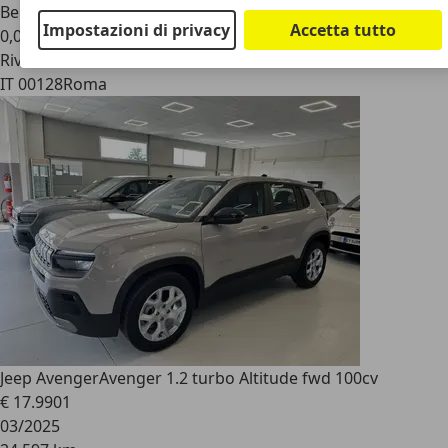
Benzina
Impostazioni di privacy
Accetta tutto
0,0 l/100 km (comb.)
Rivenditore
IT 00128
Roma
Jeep Avenger
Avenger 1.2 turbo Altitude fwd 100cv
€ 17.990
1
03/2025