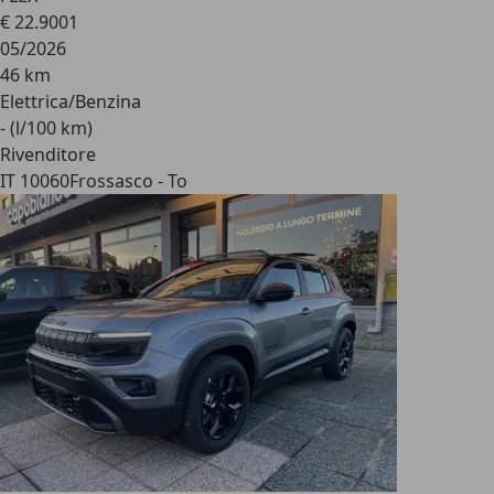
€ 22.900
1
05/2026
46 km
Elettrica/Benzina
- (l/100 km)
Rivenditore
IT 10060
Frossasco - To