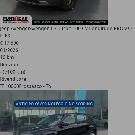
Jeep Avenger
Avenger 1.2 Turbo 100 CV Longitude PROMO
FLEX
€ 17.590
01/2026
10 km
Benzina
- (l/100 km)
Rivenditore
IT 10060
Frossasco - To