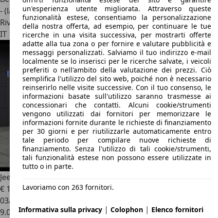
un'esperienza utente migliorata. Attraverso queste
- (l/100 km)
funzionalità estese, consentiamo la personalizzazione
Rivenditore
della nostra offerta, ad esempio, per continuare le tue
IT 10064
Pinerolo - Torino - To
ricerche in una visita successiva, per mostrarti offerte
adatte alla tua zona o per fornire e valutare pubblicità e
messaggi personalizzati. Salviamo il tuo indirizzo e-mail
localmente se lo inserisci per le ricerche salvate, i veicoli
preferiti o nell'ambito della valutazione dei prezzi. Ciò
semplifica l'utilizzo del sito web, poiché non è necessario
reinserirlo nelle visite successive. Con il tuo consenso, le
informazioni basate sull'utilizzo saranno trasmesse ai
concessionari che contatti. Alcuni cookie/strumenti
vengono utilizzati dai fornitori per memorizzare le
informazioni fornite durante le richieste di finanziamento
per 30 giorni e per riutilizzarle automaticamente entro
tale periodo per compilare nuove richieste di
finanziamento. Senza l'utilizzo di tali cookie/strumenti,
tali funzionalità estese non possono essere utilizzate in
tutto o in parte.
Jeep Avenger
- Avenger 1.2 Turbo 100 CV Summit
Lavoriamo con 263 fornitori.
€ 15.480
1
03/2025
|
|
Informativa sulla privacy
Colophon
Elenco fornitori
9.000 km