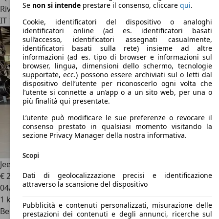
Se
non si intende
prestare il consenso, cliccare
qui
.
Rivenditore
IT 10060
Frossasco - To
Cookie, identificatori del dispositivo o analoghi
identificatori online (ad es. identificatori basati
sull’accesso, identificatori assegnati casualmente,
identificatori basati sulla rete) insieme ad altre
informazioni (ad es. tipo di browser e informazioni sul
browser, lingua, dimensioni dello schermo, tecnologie
supportate, ecc.) possono essere archiviati sul o letti dal
dispositivo dell’utente per riconoscerlo ogni volta che
l’utente si connette a un’app o a un sito web, per una o
più finalità qui presentate.
L’utente può modificare le sue preferenze o revocare il
consenso prestato in qualsiasi momento visitando la
sezione Privacy Manager della nostra informativa.
Scopi
Jeep Avenger
Avenger 1.2 Turbo 100 CV Summit
Dati di geolocalizzazione precisi e identificazione
€ 21.700
attraverso la scansione del dispositivo
04/2025
1 km
Pubblicità e contenuti personalizzati, misurazione delle
Benzina
prestazioni dei contenuti e degli annunci, ricerche sul