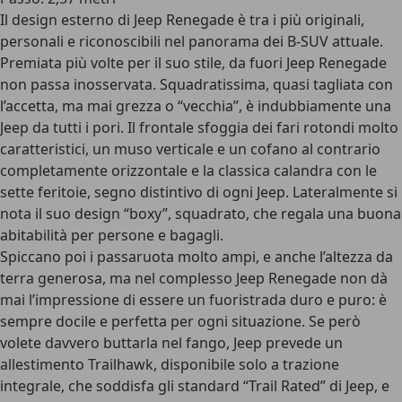
Il design esterno di Jeep Renegade è tra i più originali,
personali e riconoscibili nel panorama dei B-SUV attuale.
Premiata più volte per il suo stile, da fuori Jeep Renegade
non passa inosservata. Squadratissima, quasi tagliata con
l’accetta, ma mai grezza o “vecchia”, è indubbiamente una
Jeep da tutti i pori. Il frontale sfoggia dei fari rotondi molto
caratteristici, un muso verticale e un cofano al contrario
completamente orizzontale e la classica calandra con le
sette feritoie, segno distintivo di ogni Jeep. Lateralmente si
nota il suo design “boxy”, squadrato, che regala una buona
abitabilità per persone e bagagli.
Spiccano poi i passaruota molto ampi, e anche l’altezza da
terra generosa, ma nel complesso Jeep Renegade non dà
mai l’impressione di essere un fuoristrada duro e puro: è
sempre docile e perfetta per ogni situazione. Se però
volete davvero buttarla nel fango, Jeep prevede un
allestimento Trailhawk, disponibile solo a trazione
integrale, che soddisfa gli standard “Trail Rated” di Jeep, e