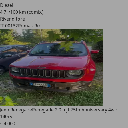
Diesel
4,7 l/100 km (comb.)
Rivenditore
IT 00132
Roma - Rm
Jeep Renegade
Renegade 2.0 mjt 75th Anniversary 4wd
140cv
€ 4.000