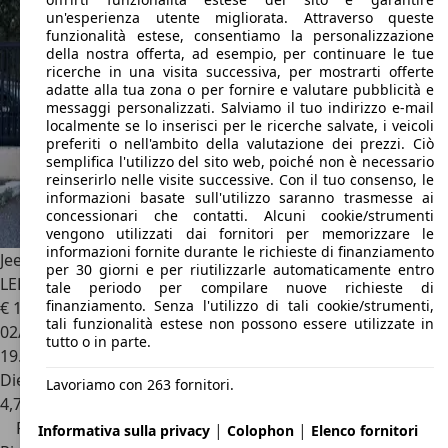
un'esperienza utente migliorata. Attraverso queste
funzionalità estese, consentiamo la personalizzazione
della nostra offerta, ad esempio, per continuare le tue
ricerche in una visita successiva, per mostrarti offerte
adatte alla tua zona o per fornire e valutare pubblicità e
messaggi personalizzati. Salviamo il tuo indirizzo e-mail
localmente se lo inserisci per le ricerche salvate, i veicoli
preferiti o nell'ambito della valutazione dei prezzi. Ciò
semplifica l'utilizzo del sito web, poiché non è necessario
reinserirlo nelle visite successive. Con il tuo consenso, le
informazioni basate sull'utilizzo saranno trasmesse ai
concessionari che contatti. Alcuni cookie/strumenti
vengono utilizzati dai fornitori per memorizzare le
informazioni fornite durante le richieste di finanziamento
Jeep Renegade
1.6MJT 130CV LIMITED*24M.G.*C.L17*FULL
per 30 giorni e per riutilizzarle automaticamente entro
LED*CARPLAY
tale periodo per compilare nuove richieste di
finanziamento. Senza l'utilizzo di tali cookie/strumenti,
€ 18.190
1
€ 21.490,-
tali funzionalità estese non possono essere utilizzate in
02/2023
tutto o in parte.
19.000 km
Diesel
Lavoriamo con 263 fornitori.
4,7 l/100 km (comb.)
Prezzo ribassato
|
|
Informativa sulla privacy
Colophon
Elenco fornitori