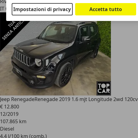
Rivenditore
IT 00132
Roma
Impostazioni di privacy
Accetta tutto
Jeep Renegade
Renegade 2019 1.6 mjt Longitude 2wd 120cv
€ 12.800
12/2019
107.865 km
Diesel
4,4 l/100 km (comb.)