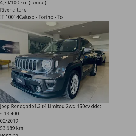
4,7 l/100 km (comb.)
Rivenditore
IT 10014
Caluso - Torino - To
Jeep Renegade
1.3 t4 Limited 2wd 150cv ddct
€ 13.400
02/2019
53.989 km
Benzina