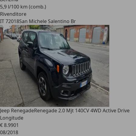
5,9 l/100 km (comb.)
Rivenditore
IT 72018
San Michele Salentino Br
Jeep Renegade
Renegade 2.0 Mjt 140CV 4WD Active Drive
Longitude
€ 8.990
1
08/2018