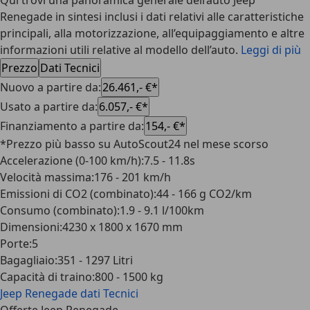
Qui trovi una panoramica generale dell’auto Jeep
Renegade in sintesi inclusi i dati relativi alle caratteristiche
principali, alla motorizzazione, all’equipaggiamento e altre
informazioni utili relative al modello dell’auto.
Leggi di più
Prezzo
Dati Tecnici
Nuovo a partire da
:
26.461,- €*
Usato a partire da
:
6.057,- €*
Finanziamento a partire da
:
154,- €*
*Prezzo più basso su AutoScout24 nel mese scorso
Accelerazione (0-100 km/h)
:
7.5 - 11.8s
Velocità massima
:
176 - 201 km/h
Emissioni di CO2 (combinato)
:
44 - 166 g CO2/km
Consumo (combinato)
:
1.9 - 9.1 l/100km
Dimensioni
:
4230 x 1800 x 1670 mm
Porte
:
5
Bagagliaio
:
351 - 1297 Litri
Capacità di traino
:
800 - 1500 kg
Jeep Renegade
dati Tecnici