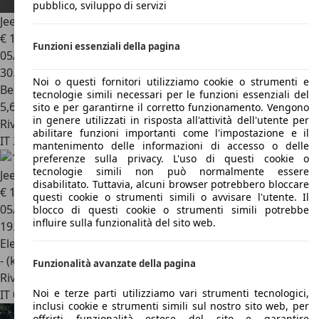
pubblico, sviluppo di servizi
Jeep Renegade
Renegade 2019 1.0 t3 Longitude 2wd
€ 16.950
Funzioni essenziali della pagina
05/2024
30.925 km
Noi o questi fornitori utilizziamo cookie o strumenti e
Benzina
tecnologie simili necessari per le funzioni essenziali del
5,6 l/100 km (comb.)
sito e per garantirne il corretto funzionamento. Vengono
in genere utilizzati in risposta all'attività dell'utente per
Rivenditore
abilitare funzioni importanti come l'impostazione e il
IT 20066
Melzo - Milano - Mi
mantenimento delle informazioni di accesso o delle
preferenze sulla privacy. L'uso di questi cookie o
tecnologie simili non può normalmente essere
Jeep Renegade
1.5 Turbo T4 MHEV Renegade
disabilitato. Tuttavia, alcuni browser potrebbero bloccare
€ 17.450
1
questi cookie o strumenti simili o avvisare l'utente. Il
05/2024
blocco di questi cookie o strumenti simili potrebbe
influire sulla funzionalità del sito web.
19.839 km
Elettrica/Benzina
- (kWh/100 km)
Funzionalità avanzate della pagina
Rivenditore
Noi e terze parti utilizziamo vari strumenti tecnologici,
IT 00179
Roma - Rm
inclusi cookie e strumenti simili sul nostro sito web, per
offrirti funzionalità estese del sito e garantire