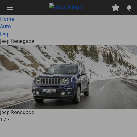
Passa
al
contenuto
Home
principale
Auto
Jeep
Jeep Renegade
Jeep Renegade
1
/
3