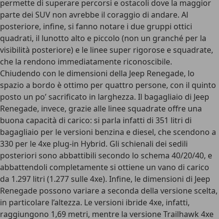
permette di superare percorsi e ostacoli dove la maggior
parte dei SUV non avrebbe il coraggio di andare. Al
posteriore, infine, si fanno notare i due gruppi ottici
quadrati, il lunotto alto e piccolo (non un granché per la
visibilità posteriore) e le linee super rigorose e squadrate,
che la rendono immediatamente riconoscibile.
Chiudendo con le dimensioni della Jeep Renegade, lo
spazio a bordo è ottimo per quattro persone, con il quinto
posto un po’ sacrificato in larghezza. Il bagagliaio di Jeep
Renegade, invece, grazie alle linee squadrate offre una
buona capacità di carico: si parla infatti di 351 litri di
bagagliaio per le versioni benzina e diesel, che scendono a
330 per le 4xe plug-in Hybrid. Gli schienali dei sedili
posteriori sono abbattibili secondo lo schema 40/20/40, e
abbattendoli completamente si ottiene un vano di carico
da 1.297 litri (1.277 sulle 4xe). Infine, le dimensioni di Jeep
Renegade possono variare a seconda della versione scelta,
in particolare l’altezza. Le versioni ibride 4xe, infatti,
raggiungono 1,69 metri, mentre la versione Trailhawk 4xe