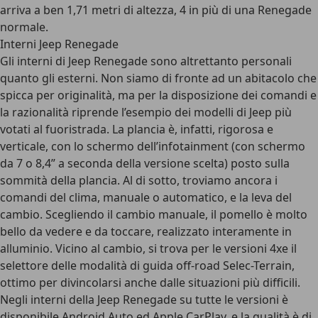
arriva a ben 1,71 metri di altezza, 4 in più di una Renegade
normale.
Interni Jeep Renegade
Gli interni di Jeep Renegade sono altrettanto personali
quanto gli esterni. Non siamo di fronte ad un abitacolo che
spicca per originalità, ma per la disposizione dei comandi e
la razionalità riprende l’esempio dei modelli di Jeep più
votati al fuoristrada. La plancia è, infatti, rigorosa e
verticale, con lo schermo dell’infotainment (con schermo
da 7 o 8,4” a seconda della versione scelta) posto sulla
sommità della plancia. Al di sotto, troviamo ancora i
comandi del clima, manuale o automatico, e la leva del
cambio. Scegliendo il cambio manuale, il pomello è molto
bello da vedere e da toccare, realizzato interamente in
alluminio. Vicino al cambio, si trova per le versioni 4xe il
selettore delle modalità di guida off-road Selec-Terrain,
ottimo per divincolarsi anche dalle situazioni più difficili.
Negli interni della Jeep Renegade su tutte le versioni è
disponibile Android Auto ed Apple CarPlay, e la qualità è di