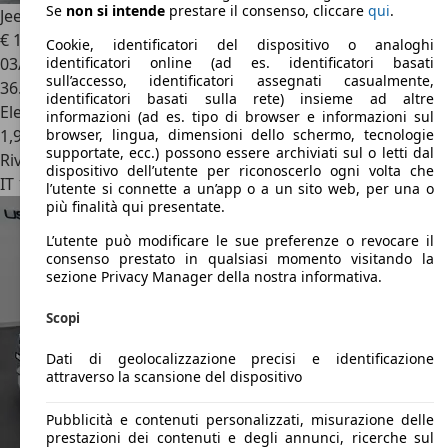
Se
non si intende
prestare il consenso, cliccare
qui
.
Jeep Renegade
1.3 T4 190CV PHEV 4xe AT6 Limited
€ 17.990
Cookie, identificatori del dispositivo o analoghi
03/2024
identificatori online (ad es. identificatori basati
sull’accesso, identificatori assegnati casualmente,
36.000 km
identificatori basati sulla rete) insieme ad altre
Elettrica/Benzina
informazioni (ad es. tipo di browser e informazioni sul
1,9 l/100 km (comb.)
browser, lingua, dimensioni dello schermo, tecnologie
supportate, ecc.) possono essere archiviati sul o letti dal
Rivenditore
dispositivo dell’utente per riconoscerlo ogni volta che
IT 10148
Torino - To
l’utente si connette a un’app o a un sito web, per una o
più finalità qui presentate.
L’utente può modificare le sue preferenze o revocare il
consenso prestato in qualsiasi momento visitando la
sezione Privacy Manager della nostra informativa.
Scopi
Dati di geolocalizzazione precisi e identificazione
attraverso la scansione del dispositivo
Pubblicità e contenuti personalizzati, misurazione delle
prestazioni dei contenuti e degli annunci, ricerche sul