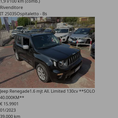
1,9 l/100 km (comb.)
Rivenditore
IT 25035
Ospitaletto - Bs
Jeep Renegade
1.6 mjt All. Limited 130cv **SOLO
40.000KM**
€ 15.990
1
01/2023
39.000 km