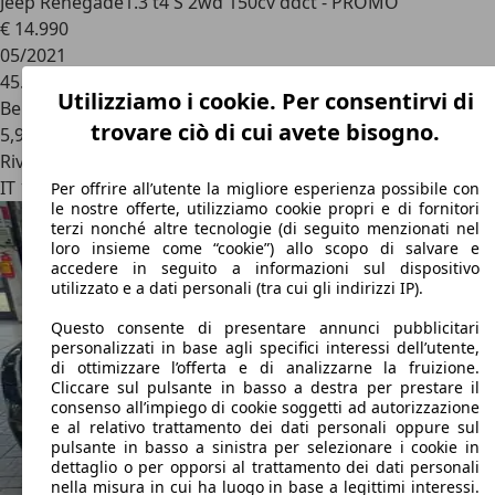
Jeep Renegade
1.3 t4 S 2wd 150cv ddct - PROMO
€ 14.990
05/2021
45.830 km
Utilizziamo i cookie. Per consentirvi di
Benzina
trovare ciò di cui avete bisogno.
5,9 l/100 km (comb.)
Rivenditore
IT 10151
Torino - To
Per offrire all’utente la migliore esperienza possibile con
le nostre offerte, utilizziamo cookie propri e di fornitori
terzi nonché altre tecnologie (di seguito menzionati nel
loro insieme come “cookie”) allo scopo di salvare e
accedere in seguito a informazioni sul dispositivo
utilizzato e a dati personali (tra cui gli indirizzi IP).
Questo consente di presentare annunci pubblicitari
personalizzati in base agli specifici interessi dell’utente,
di ottimizzare l’offerta e di analizzarne la fruizione.
Cliccare sul pulsante in basso a destra per prestare il
consenso all’impiego di cookie soggetti ad autorizzazione
e al relativo trattamento dei dati personali oppure sul
pulsante in basso a sinistra per selezionare i cookie in
dettaglio o per opporsi al trattamento dei dati personali
nella misura in cui ha luogo in base a legittimi interessi.