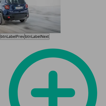
btnLabelPrev
btnLabelNext