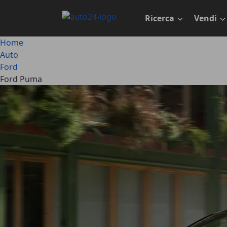
Passa
al
Ricerca
Vendi
contenuto
principale
Home
Auto
Ford
Ford Puma