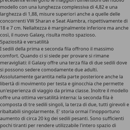
precedente emergono le maggiori dimensioni del nuovo
modello con una lunghezza complessiva di 4,82 e una
larghezza di 1,88, misure superiori anche a quelle delle
concorrenti VW Sharan e Seat Alambra, rispettivamente di
18 e 7 cm. Nellaltezza è marginalmente inferiore ma anche
così, il nuovo Galaxy, risulta molto spazioso.
Spaziosità e versatilità
I sedili della prima e seconda fila offrono il massimo
comfort. Quando ci si siede per provare si rimane
meravigliati: il Galaxy offre una terza fila di due sedili dove
si possono sedere comodamente due adulti.
Assolutamente garantita nella parte posteriore anche la
libertà di movimento per testa e ginocchia che permette
un'esperienza di viaggio da prima classe. Inoltre il modello
offre una ottima versatilità interna: la seconda fila è
composta di tre sedili singoli, la terza di due, tutti girevoli e
ribaltabili singolarmente. E' storia ormai l'inopportuno
aumento di circa 20 kg dei sedili pesanti. Sono sufficienti
pochi tiranti per rendere utilizzabile l'intero spazio di