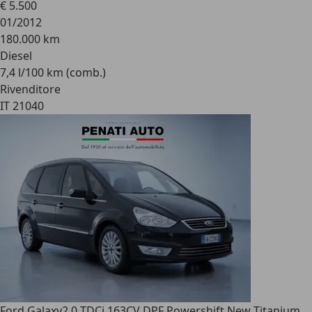
€ 5.500
01/2012
180.000 km
Diesel
7,4 l/100 km (comb.)
Rivenditore
IT 21040
Ford Galaxy
2.0 TDCi 163CV DPF Powershift New Titanium