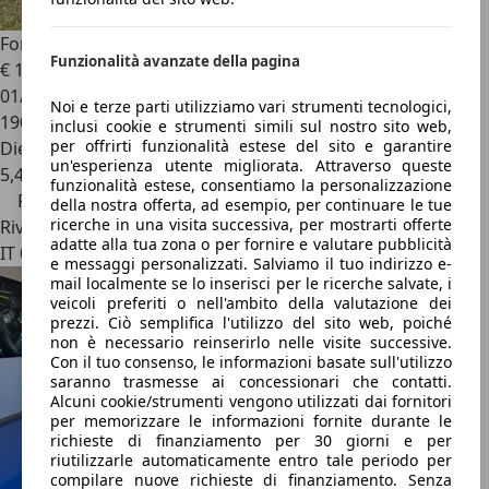
Ford Galaxy
2.0 EcoBlue 150 S&S Aut. Tit. Bus
Funzionalità avanzate della pagina
€ 11.900
€ 12.500,-
01/2018
Noi e terze parti utilizziamo vari strumenti tecnologici,
190.000 km
inclusi cookie e strumenti simili sul nostro sito web,
per offrirti funzionalità estese del sito e garantire
Diesel
un'esperienza utente migliorata. Attraverso queste
5,4 l/100 km (comb.)
funzionalità estese, consentiamo la personalizzazione
Prezzo ribassato
della nostra offerta, ad esempio, per continuare le tue
ricerche in una visita successiva, per mostrarti offerte
Rivenditore
adatte alla tua zona o per fornire e valutare pubblicità
IT 04100
e messaggi personalizzati. Salviamo il tuo indirizzo e-
mail localmente se lo inserisci per le ricerche salvate, i
veicoli preferiti o nell'ambito della valutazione dei
prezzi. Ciò semplifica l'utilizzo del sito web, poiché
non è necessario reinserirlo nelle visite successive.
Con il tuo consenso, le informazioni basate sull'utilizzo
saranno trasmesse ai concessionari che contatti.
Alcuni cookie/strumenti vengono utilizzati dai fornitori
per memorizzare le informazioni fornite durante le
richieste di finanziamento per 30 giorni e per
riutilizzarle automaticamente entro tale periodo per
compilare nuove richieste di finanziamento. Senza