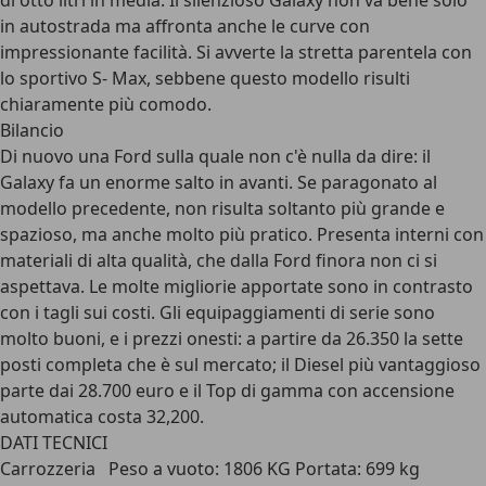
di otto litri in media. Il silenzioso Galaxy non va bene solo
in autostrada ma affronta anche le curve con
impressionante facilità. Si avverte la stretta parentela con
lo sportivo S- Max, sebbene questo modello risulti
chiaramente più comodo.
Bilancio
Di nuovo una Ford sulla quale non c'è nulla da dire: il
Galaxy fa un enorme salto in avanti. Se paragonato al
modello precedente, non risulta soltanto più grande e
spazioso, ma anche molto più pratico. Presenta interni con
materiali di alta qualità, che dalla Ford finora non ci si
aspettava. Le molte migliorie apportate sono in contrasto
con i tagli sui costi. Gli equipaggiamenti di serie sono
molto buoni, e i prezzi onesti: a partire da 26.350 la sette
posti completa che è sul mercato; il Diesel più vantaggioso
parte dai 28.700 euro e il Top di gamma con accensione
automatica costa 32,200.
DATI TECNICI
Carrozzeria Peso a vuoto: 1806 KG Portata: 699 kg