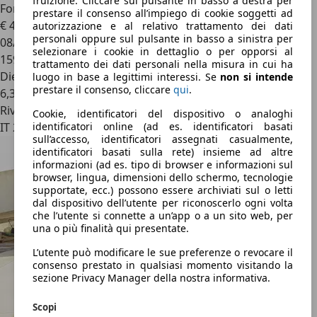
fruizione. Cliccare sul pulsante in basso a destra per
Ford Galaxy
Galaxy II 2006 1.8 tdci Ghia 125cv
prestare il consenso all’impiego di cookie soggetti ad
€ 4.600
autorizzazione e al relativo trattamento dei dati
personali oppure sul pulsante in basso a sinistra per
08/2007
selezionare i cookie in dettaglio o per opporsi al
159.000 km
trattamento dei dati personali nella misura in cui ha
Diesel
luogo in base a legittimi interessi. Se
non si intende
prestare il consenso, cliccare
qui
.
6,3 l/100 km (comb.)
Rivenditore
Cookie, identificatori del dispositivo o analoghi
IT 24121
identificatori online (ad es. identificatori basati
sull’accesso, identificatori assegnati casualmente,
identificatori basati sulla rete) insieme ad altre
informazioni (ad es. tipo di browser e informazioni sul
browser, lingua, dimensioni dello schermo, tecnologie
supportate, ecc.) possono essere archiviati sul o letti
dal dispositivo dell’utente per riconoscerlo ogni volta
che l’utente si connette a un’app o a un sito web, per
una o più finalità qui presentate.
L’utente può modificare le sue preferenze o revocare il
consenso prestato in qualsiasi momento visitando la
sezione Privacy Manager della nostra informativa.
Scopi