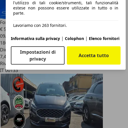
l'utilizzo di tali cookie/strumenti, tali funzionalità
estese non possono essere utilizzate in tutto o in
parte.
Ford Galaxy
2.0 tdci -63cv Aut Titanium
Lavoriamo con 263 fornitori.
€ 5.990
09/2011
|
|
Informativa sulla privacy
Colophon
Elenco fornitori
180.000 km
Diesel
Impostazioni di
Accetta tutto
7,4 l/100 km (comb.)
privacy
Rivenditore
IT 00133