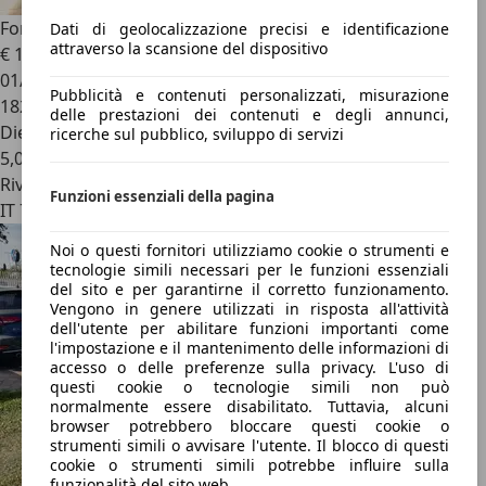
Ford Galaxy
2.0 EcoBlue 190CV S&S Tit. Bus.
Dati di geolocalizzazione precisi e identificazione
attraverso la scansione del dispositivo
€ 12.900
01/2019
Pubblicità e contenuti personalizzati, misurazione
182.000 km
delle prestazioni dei contenuti e degli annunci,
Diesel
ricerche sul pubblico, sviluppo di servizi
5,0 l/100 km (comb.)
Rivenditore
Funzioni essenziali della pagina
IT 72018
Noi o questi fornitori utilizziamo cookie o strumenti e
tecnologie simili necessari per le funzioni essenziali
del sito e per garantirne il corretto funzionamento.
Vengono in genere utilizzati in risposta all'attività
dell'utente per abilitare funzioni importanti come
l'impostazione e il mantenimento delle informazioni di
accesso o delle preferenze sulla privacy. L'uso di
questi cookie o tecnologie simili non può
normalmente essere disabilitato. Tuttavia, alcuni
browser potrebbero bloccare questi cookie o
strumenti simili o avvisare l'utente. Il blocco di questi
cookie o strumenti simili potrebbe influire sulla
funzionalità del sito web.