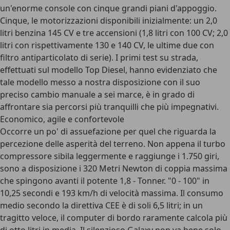
un'enorme console con cinque grandi piani d'appoggio.
Cinque, le motorizzazioni disponibili inizialmente: un 2,0
litri benzina 145 CV e tre accensioni (1,8 litri con 100 CV; 2,0
litri con rispettivamente 130 e 140 CV, le ultime due con
filtro antiparticolato di serie). I primi test su strada,
effettuati sul modello Top Diesel, hanno evidenziato che
tale modello messo a nostra disposizione con il suo
preciso cambio manuale a sei marce, è in grado di
affrontare sia percorsi più tranquilli che più impegnativi.
Economico, agile e confortevole
Occorre un po' di assuefazione per quel che riguarda la
percezione delle asperità del terreno. Non appena il turbo
compressore sibila leggermente e raggiunge i 1.750 giri,
sono a disposizione i 320 Metri Newton di coppia massima
che spingono avanti il potente 1,8 - Tonner. "0 - 100" in
10,25 secondi e 193 km/h di velocità massima. Il consumo
medio secondo la direttiva CEE è di soli 6,5 litri; in un
tragitto veloce, il computer di bordo raramente calcola più