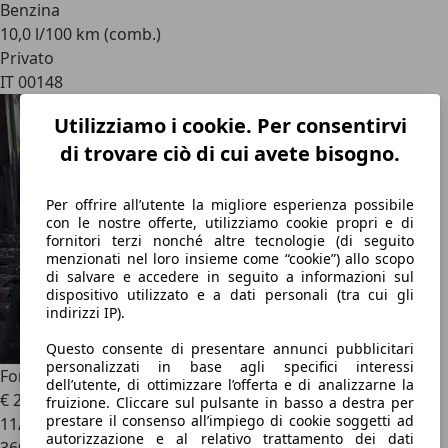
Benzina
10,0 l/100 km (comb.)
Privato
IT 00148
Utilizziamo i cookie. Per consentirvi
di trovare ciò di cui avete bisogno.
Per offrire all’utente la migliore esperienza possibile
con le nostre offerte, utilizziamo cookie propri e di
fornitori terzi nonché altre tecnologie (di seguito
menzionati nel loro insieme come “cookie”) allo scopo
di salvare e accedere in seguito a informazioni sul
dispositivo utilizzato e a dati personali (tra cui gli
indirizzi IP).
Questo consente di presentare annunci pubblicitari
personalizzati in base agli specifici interessi
Ford Galaxy
Galaxy I 2000 1.9 tdi 115cv
dell’utente, di ottimizzare l’offerta e di analizzarne la
€ 2.000
fruizione. Cliccare sul pulsante in basso a destra per
prestare il consenso all’impiego di cookie soggetti ad
11/2001
autorizzazione e al relativo trattamento dei dati