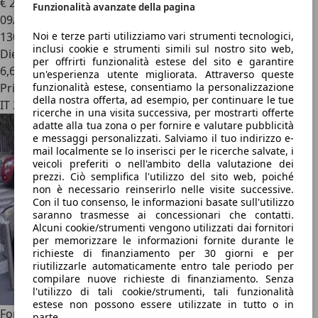
€ 2.499
Funzionalità avanzate della pagina
09/1997
130.000 km
Noi e terze parti utilizziamo vari strumenti tecnologici,
inclusi cookie e strumenti simili sul nostro sito web,
Diesel
per offrirti funzionalità estese del sito e garantire
6,6 l/100 km (comb.)
un'esperienza utente migliorata. Attraverso queste
Privato
funzionalità estese, consentiamo la personalizzazione
della nostra offerta, ad esempio, per continuare le tue
IT 24047
ricerche in una visita successiva, per mostrarti offerte
adatte alla tua zona o per fornire e valutare pubblicità
e messaggi personalizzati. Salviamo il tuo indirizzo e-
mail localmente se lo inserisci per le ricerche salvate, i
veicoli preferiti o nell'ambito della valutazione dei
prezzi. Ciò semplifica l'utilizzo del sito web, poiché
non è necessario reinserirlo nelle visite successive.
Con il tuo consenso, le informazioni basate sull'utilizzo
saranno trasmesse ai concessionari che contatti.
Alcuni cookie/strumenti vengono utilizzati dai fornitori
per memorizzare le informazioni fornite durante le
richieste di finanziamento per 30 giorni e per
riutilizzarle automaticamente entro tale periodo per
compilare nuove richieste di finanziamento. Senza
l'utilizzo di tali cookie/strumenti, tali funzionalità
estese non possono essere utilizzate in tutto o in
Ford Galaxy
2.0 Ghia
parte.