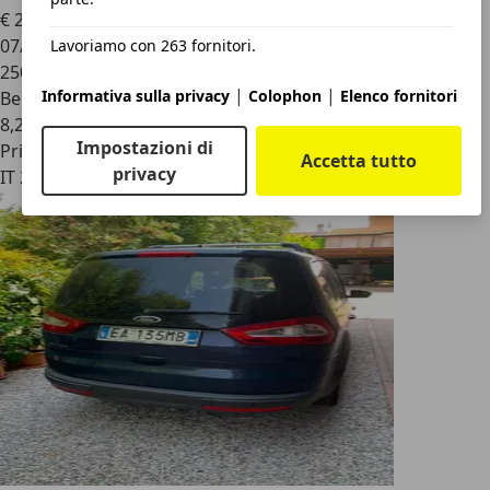
€ 2.500
07/2007
Lavoriamo con 263 fornitori.
250.000 km
|
|
Informativa sulla privacy
Colophon
Elenco fornitori
Benzina
8,2 l/100 km (comb.)
Impostazioni di
Privato
Accetta tutto
privacy
IT 20162