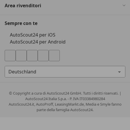
Area rivenditori
Sempre con te
AutoScout24 per iOS
AutoScout24 per Android
© Copyright
a cura di AutoScout24 GmbH. Tutti i diritti riservati. |
AutoScout24 Italia S.p.a. - P. IVA IT03384980284
AutoScout24.it, AutoProff, LeasingMarkt.de, Media e Smyle fanno
parte della famiglia AutoScout24.