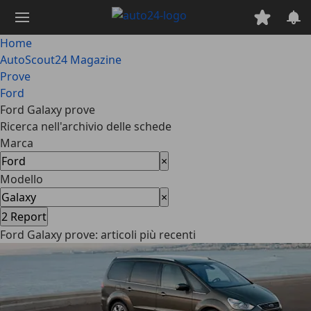
Passa
al
contenuto
Home
principale
AutoScout24 Magazine
Prove
Ford
Ford Galaxy prove
Ricerca nell'archivio delle schede
Marca
×
Modello
×
2
Report
Ford Galaxy prove: articoli più recenti