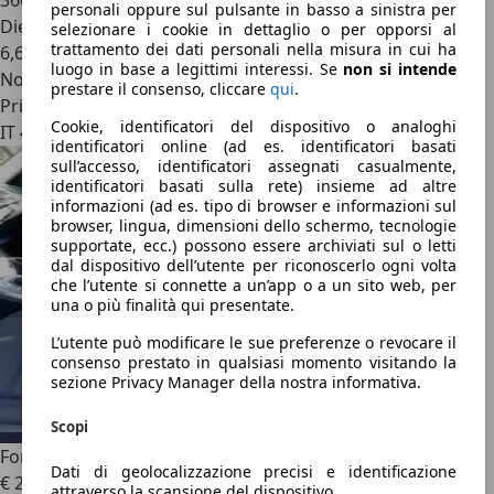
360.000 km
personali oppure sul pulsante in basso a sinistra per
Diesel
selezionare i cookie in dettaglio o per opporsi al
trattamento dei dati personali nella misura in cui ha
6,6 l/100 km (comb.)
luogo in base a legittimi interessi. Se
non si intende
Novità
prestare il consenso, cliccare
qui
.
Privato
Cookie, identificatori del dispositivo o analoghi
IT 41030
identificatori online (ad es. identificatori basati
sull’accesso, identificatori assegnati casualmente,
identificatori basati sulla rete) insieme ad altre
informazioni (ad es. tipo di browser e informazioni sul
browser, lingua, dimensioni dello schermo, tecnologie
supportate, ecc.) possono essere archiviati sul o letti
dal dispositivo dell’utente per riconoscerlo ogni volta
che l’utente si connette a un’app o a un sito web, per
una o più finalità qui presentate.
L’utente può modificare le sue preferenze o revocare il
consenso prestato in qualsiasi momento visitando la
sezione Privacy Manager della nostra informativa.
Scopi
Ford Galaxy
Ghia 130 cv diesel cambio automatico
Dati di geolocalizzazione precisi e identificazione
€ 2.200
attraverso la scansione del dispositivo