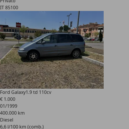
Privato
IT 85100
Ford Galaxy
1.9 td 110cv
€ 1.000
01/1999
400.000 km
Diesel
6,6 l/100 km (comb.)