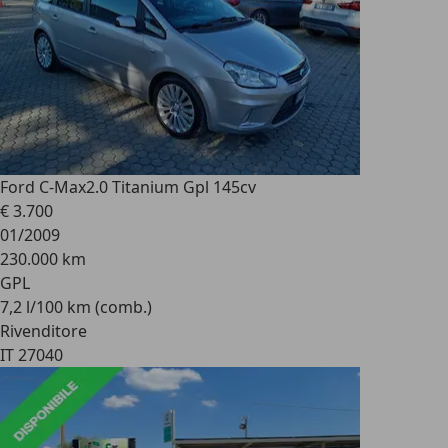
Ford C-Max
2.0 Titanium Gpl 145cv
€ 3.700
01/2009
230.000 km
GPL
7,2 l/100 km (comb.)
Rivenditore
IT 27040