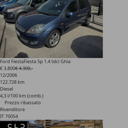
Ford Fiesta
Fiesta 5p 1.4 tdci Ghia
€ 3.800
€ 4.300,-
12/2006
122.728 km
Diesel
4,3 l/100 km (comb.)
Prezzo ribassato
Rivenditore
IT 70054