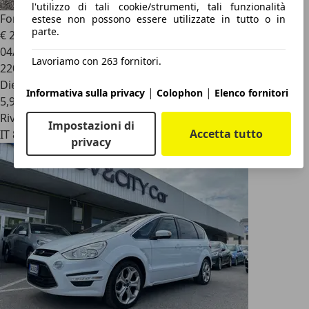
l'utilizzo di tali cookie/strumenti, tali funzionalità
Ford Focus
Focus II 2008 CC CC 2.0 tdci Titanium dpf
estese non possono essere utilizzate in tutto o in
parte.
€ 2.499
04/2010
Lavoriamo con 263 fornitori.
220.000 km
Diesel
|
|
Informativa sulla privacy
Colophon
Elenco fornitori
5,9 l/100 km (comb.)
Rivenditore
Impostazioni di
Accetta tutto
IT 84045
privacy