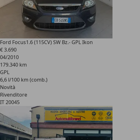
Ford Focus
1.6 (115CV) SW Bz.- GPL Ikon
€ 3.690
04/2010
179.340 km
GPL
6,6 l/100 km (comb.)
Novità
Rivenditore
IT 20045