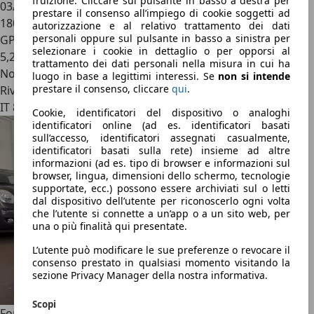
fruizione. Cliccare sul pulsante in basso a destra per
03/2017
prestare il consenso all’impiego di cookie soggetti ad
180.000 km
autorizzazione e al relativo trattamento dei dati
personali oppure sul pulsante in basso a sinistra per
GPL
selezionare i cookie in dettaglio o per opporsi al
5,2 l/100 km (comb.)
trattamento dei dati personali nella misura in cui ha
Novità
luogo in base a legittimi interessi. Se
non si intende
prestare il consenso, cliccare
qui
.
Rivenditore
IT 80050
Cookie, identificatori del dispositivo o analoghi
identificatori online (ad es. identificatori basati
sull’accesso, identificatori assegnati casualmente,
identificatori basati sulla rete) insieme ad altre
informazioni (ad es. tipo di browser e informazioni sul
browser, lingua, dimensioni dello schermo, tecnologie
supportate, ecc.) possono essere archiviati sul o letti
dal dispositivo dell’utente per riconoscerlo ogni volta
che l’utente si connette a un’app o a un sito web, per
una o più finalità qui presentate.
L’utente può modificare le sue preferenze o revocare il
consenso prestato in qualsiasi momento visitando la
sezione Privacy Manager della nostra informativa.
Scopi
Ford Fiesta
Fiesta V 2006 3p 1.4 tdci Ghia