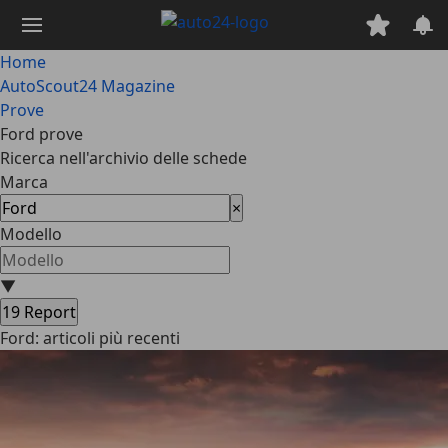
Passa
al
contenuto
Home
principale
AutoScout24 Magazine
Prove
Ford prove
Ricerca nell'archivio delle schede
Marca
×
Modello
▼
19
Report
Ford: articoli più recenti