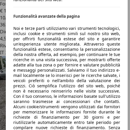
Ford Focus
1.6 TDCi 90CV SW Tit.
€ 1.990
Funzionalità avanzate della pagina
10/2008
363.560 km
Noi e terze parti utilizziamo vari strumenti tecnologici,
Diesel
inclusi cookie e strumenti simili sul nostro sito web,
4,5 l/100 km (comb.)
per offrirti funzionalità estese del sito e garantire
un'esperienza utente migliorata. Attraverso queste
Rivenditore
funzionalità estese, consentiamo la personalizzazione
IT 30173
della nostra offerta, ad esempio, per continuare le tue
ricerche in una visita successiva, per mostrarti offerte
adatte alla tua zona o per fornire e valutare pubblicità
e messaggi personalizzati. Salviamo il tuo indirizzo e-
mail localmente se lo inserisci per le ricerche salvate, i
veicoli preferiti o nell'ambito della valutazione dei
prezzi. Ciò semplifica l'utilizzo del sito web, poiché
non è necessario reinserirlo nelle visite successive.
Con il tuo consenso, le informazioni basate sull'utilizzo
saranno trasmesse ai concessionari che contatti.
Alcuni cookie/strumenti vengono utilizzati dai fornitori
per memorizzare le informazioni fornite durante le
richieste di finanziamento per 30 giorni e per
riutilizzarle automaticamente entro tale periodo per
compilare nuove richieste di finanziamento. Senza