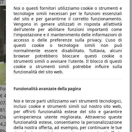
IT 10024
Noi o questi fornitori utilizziamo cookie o strumenti e
tecnologie simili necessari per le funzioni essenziali
del sito e per garantirne il corretto funzionamento.
Vengono in genere utilizzati in risposta all'attività
dell'utente per abilitare funzioni importanti come
l'impostazione e il mantenimento delle informazioni di
accesso o delle preferenze sulla privacy. L'uso di
questi cookie o tecnologie simili non può
normalmente essere disabilitato. Tuttavia, alcuni
browser potrebbero bloccare questi cookie o
strumenti simili o avvisare l'utente. Il blocco di questi
cookie o strumenti simili potrebbe influire sulla
funzionalità del sito web.
Ford Fiesta
Fiesta 3p 1.4 tdci Titanium E5
Funzionalità avanzate della pagina
€ 4.700
Noi e terze parti utilizziamo vari strumenti tecnologici,
07/2012
inclusi cookie e strumenti simili sul nostro sito web,
81.350 km
per offrirti funzionalità estese del sito e garantire
Diesel
un'esperienza utente migliorata. Attraverso queste
funzionalità estese, consentiamo la personalizzazione
4,2 l/100 km (comb.)
della nostra offerta, ad esempio, per continuare le tue
Rivenditore