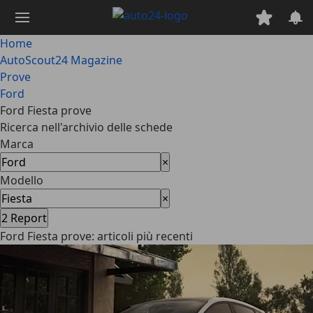
Passa
al
contenuto
Home
principale
AutoScout24 Magazine
Prove
Ford
Ford Fiesta prove
Ricerca nell'archivio delle schede
Marca
×
Modello
×
2
Report
Ford Fiesta prove: articoli più recenti