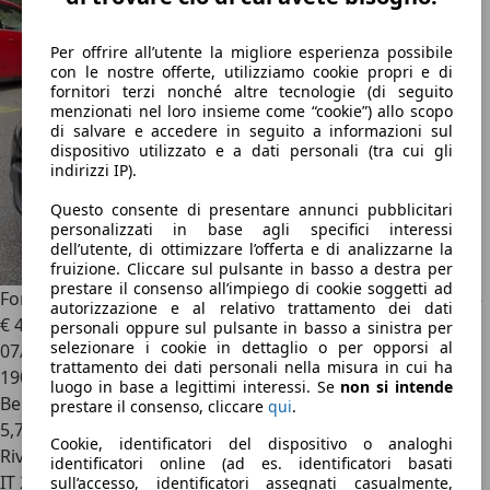
Per offrire all’utente la migliore esperienza possibile
con le nostre offerte, utilizziamo cookie propri e di
fornitori terzi nonché altre tecnologie (di seguito
menzionati nel loro insieme come “cookie”) allo scopo
di salvare e accedere in seguito a informazioni sul
dispositivo utilizzato e a dati personali (tra cui gli
indirizzi IP).
Questo consente di presentare annunci pubblicitari
personalizzati in base agli specifici interessi
dell’utente, di ottimizzare l’offerta e di analizzarne la
fruizione. Cliccare sul pulsante in basso a destra per
prestare il consenso all’impiego di cookie soggetti ad
Ford Fiesta
Fiesta VI 2008 5p 1.2 16v Titanium c/esp 82cv E5
autorizzazione e al relativo trattamento dei dati
€ 4.500
personali oppure sul pulsante in basso a sinistra per
selezionare i cookie in dettaglio o per opporsi al
07/2011
trattamento dei dati personali nella misura in cui ha
190.749 km
luogo in base a legittimi interessi. Se
non si intende
Benzina
prestare il consenso, cliccare
qui
.
5,7 l/100 km (comb.)
Cookie, identificatori del dispositivo o analoghi
Rivenditore
identificatori online (ad es. identificatori basati
IT 29122
sull’accesso, identificatori assegnati casualmente,