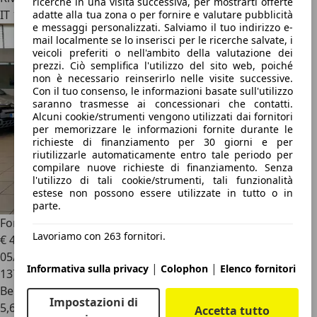
ricerche in una visita successiva, per mostrarti offerte
IT 10146
adatte alla tua zona o per fornire e valutare pubblicità
e messaggi personalizzati. Salviamo il tuo indirizzo e-
mail localmente se lo inserisci per le ricerche salvate, i
veicoli preferiti o nell'ambito della valutazione dei
prezzi. Ciò semplifica l'utilizzo del sito web, poiché
non è necessario reinserirlo nelle visite successive.
Con il tuo consenso, le informazioni basate sull'utilizzo
saranno trasmesse ai concessionari che contatti.
Alcuni cookie/strumenti vengono utilizzati dai fornitori
per memorizzare le informazioni fornite durante le
richieste di finanziamento per 30 giorni e per
riutilizzarle automaticamente entro tale periodo per
compilare nuove richieste di finanziamento. Senza
l'utilizzo di tali cookie/strumenti, tali funzionalità
estese non possono essere utilizzate in tutto o in
parte.
Ford Fiesta
1.2 82CV 5p. Titanium *NEOPATENTATI*
Lavoriamo con 263 fornitori.
€ 4.900
05/2011
|
|
Informativa sulla privacy
Colophon
Elenco fornitori
137.300 km
Benzina
Impostazioni di
5,6 l/100 km (comb.)
Accetta tutto