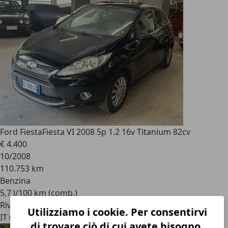
Ford Fiesta
Fiesta VI 2008 5p 1.2 16v Titanium 82cv
€ 4.400
10/2008
110.753 km
Benzina
5,7 l/100 km (comb.)
Rivenditore
Utilizziamo i cookie. Per consentirvi
IT 00162
di trovare ciò di cui avete bisogno.