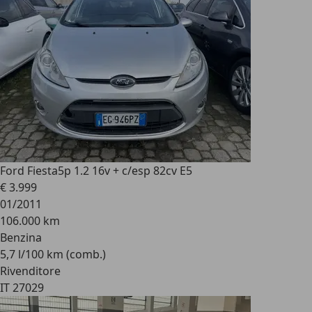
Ford Fiesta
5p 1.2 16v + c/esp 82cv E5
€ 3.999
01/2011
106.000 km
Benzina
5,7 l/100 km (comb.)
Rivenditore
IT 27029