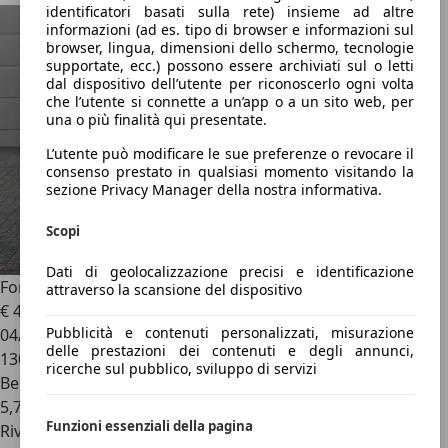
identificatori basati sulla rete) insieme ad altre
informazioni (ad es. tipo di browser e informazioni sul
browser, lingua, dimensioni dello schermo, tecnologie
supportate, ecc.) possono essere archiviati sul o letti
dal dispositivo dell’utente per riconoscerlo ogni volta
che l’utente si connette a un’app o a un sito web, per
una o più finalità qui presentate.
L’utente può modificare le sue preferenze o revocare il
consenso prestato in qualsiasi momento visitando la
sezione Privacy Manager della nostra informativa.
Scopi
Dati di geolocalizzazione precisi e identificazione
Ford Fiesta
VI 5p 1.2 16v Titanium 82cv
attraverso la scansione del dispositivo
€ 4.600
Pubblicità e contenuti personalizzati, misurazione
04/2010
delle prestazioni dei contenuti e degli annunci,
130.513 km
ricerche sul pubblico, sviluppo di servizi
Benzina
5,7 l/100 km (comb.)
Funzioni essenziali della pagina
Rivenditore