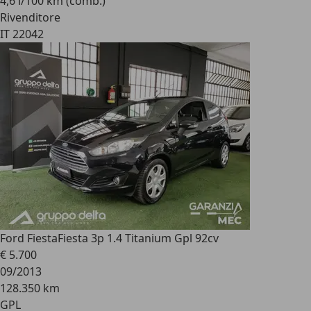
4,6 l/100 km (comb.)
Rivenditore
IT 22042
Ford Fiesta
Fiesta 3p 1.4 Titanium Gpl 92cv
€ 5.700
09/2013
128.350 km
GPL