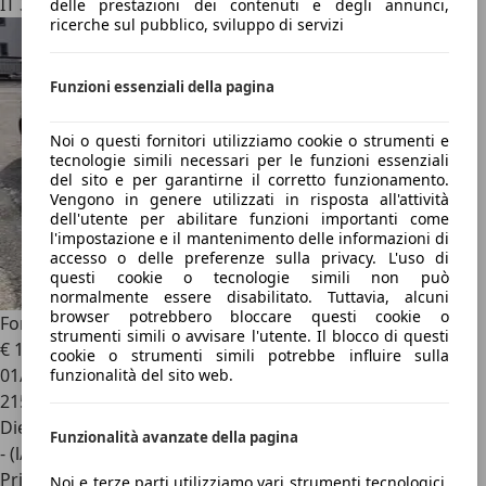
IT 32100
delle prestazioni dei contenuti e degli annunci,
ricerche sul pubblico, sviluppo di servizi
Funzioni essenziali della pagina
Noi o questi fornitori utilizziamo cookie o strumenti e
tecnologie simili necessari per le funzioni essenziali
del sito e per garantirne il corretto funzionamento.
Vengono in genere utilizzati in risposta all'attività
dell'utente per abilitare funzioni importanti come
l'impostazione e il mantenimento delle informazioni di
accesso o delle preferenze sulla privacy. L'uso di
questi cookie o tecnologie simili non può
normalmente essere disabilitato. Tuttavia, alcuni
browser potrebbero bloccare questi cookie o
Ford Focus C-Max
Ghia
strumenti simili o avvisare l'utente. Il blocco di questi
€ 1.700
cookie o strumenti simili potrebbe influire sulla
01/2003
funzionalità del sito web.
215.000 km
Diesel
Funzionalità avanzate della pagina
- (l/100 km)
Privato
Noi e terze parti utilizziamo vari strumenti tecnologici,