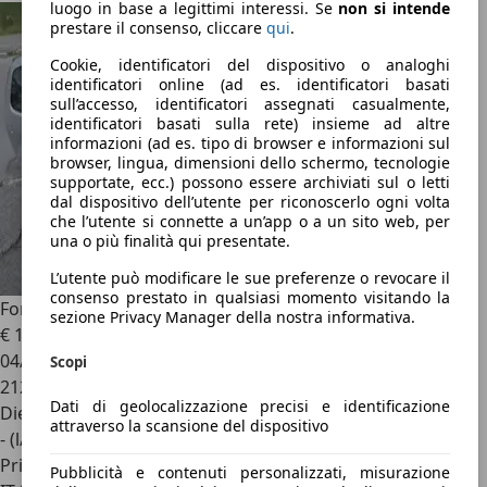
luogo in base a legittimi interessi. Se
non si intende
prestare il consenso, cliccare
qui
.
Cookie, identificatori del dispositivo o analoghi
identificatori online (ad es. identificatori basati
sull’accesso, identificatori assegnati casualmente,
identificatori basati sulla rete) insieme ad altre
informazioni (ad es. tipo di browser e informazioni sul
browser, lingua, dimensioni dello schermo, tecnologie
supportate, ecc.) possono essere archiviati sul o letti
dal dispositivo dell’utente per riconoscerlo ogni volta
che l’utente si connette a un’app o a un sito web, per
una o più finalità qui presentate.
L’utente può modificare le sue preferenze o revocare il
consenso prestato in qualsiasi momento visitando la
Ford Focus C-Max
Ghia
sezione Privacy Manager della nostra informativa.
€ 1.700
04/2004
Scopi
212.000 km
Dati di geolocalizzazione precisi e identificazione
Diesel
attraverso la scansione del dispositivo
- (l/100 km)
Privato
Pubblicità e contenuti personalizzati, misurazione