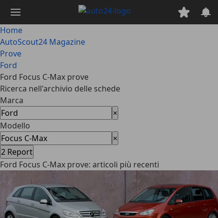
Passa
al
contenuto
Home
principale
AutoScout24 Magazine
Prove
Ford
Ford Focus C-Max prove
Ricerca nell'archivio delle schede
Marca
×
Modello
×
2
Report
Ford Focus C-Max prove: articoli più recenti