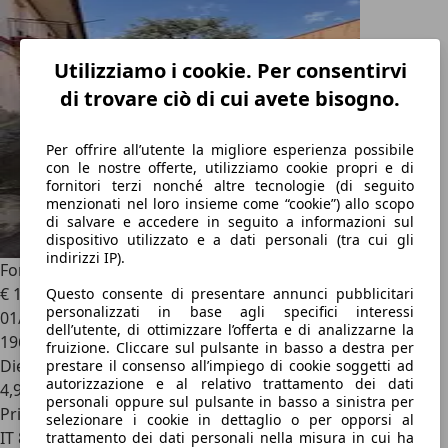
Utilizziamo i cookie. Per consentirvi
di trovare ciò di cui avete bisogno.
Per offrire all’utente la migliore esperienza possibile
con le nostre offerte, utilizziamo cookie propri e di
fornitori terzi nonché altre tecnologie (di seguito
menzionati nel loro insieme come “cookie”) allo scopo
di salvare e accedere in seguito a informazioni sul
dispositivo utilizzato e a dati personali (tra cui gli
indirizzi IP).
Ford Focus C-Max
1600 diesel 110 cv
€ 1.500
Questo consente di presentare annunci pubblicitari
personalizzati in base agli specifici interessi
01/2005
dell’utente, di ottimizzare l’offerta e di analizzarne la
196.000 km
fruizione. Cliccare sul pulsante in basso a destra per
Diesel
prestare il consenso all’impiego di cookie soggetti ad
autorizzazione e al relativo trattamento dei dati
4,9 l/100 km (comb.)
personali oppure sul pulsante in basso a sinistra per
Privato
selezionare i cookie in dettaglio o per opporsi al
IT 80058
trattamento dei dati personali nella misura in cui ha