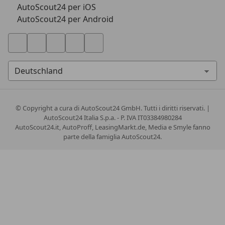
AutoScout24 per iOS
AutoScout24 per Android
© Copyright
a cura di AutoScout24 GmbH. Tutti i diritti riservati. |
AutoScout24 Italia S.p.a. - P. IVA IT03384980284
AutoScout24.it, AutoProff, LeasingMarkt.de, Media e Smyle fanno
parte della famiglia AutoScout24.