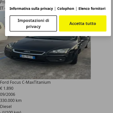
Privato
IT 43040
|
|
Informativa sulla privacy
Colophon
Elenco fornitori
Impostazioni di
Accetta tutto
privacy
Ford Focus C-Max
Titanium
€ 1.890
09/2006
330.000 km
Diesel
- (l/100 km)