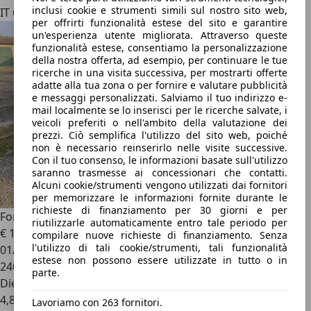
inclusi cookie e strumenti simili sul nostro sito web,
IT 63100
per offrirti funzionalità estese del sito e garantire
un'esperienza utente migliorata. Attraverso queste
funzionalità estese, consentiamo la personalizzazione
della nostra offerta, ad esempio, per continuare le tue
ricerche in una visita successiva, per mostrarti offerte
adatte alla tua zona o per fornire e valutare pubblicità
e messaggi personalizzati. Salviamo il tuo indirizzo e-
mail localmente se lo inserisci per le ricerche salvate, i
veicoli preferiti o nell'ambito della valutazione dei
prezzi. Ciò semplifica l'utilizzo del sito web, poiché
non è necessario reinserirlo nelle visite successive.
Con il tuo consenso, le informazioni basate sull'utilizzo
saranno trasmesse ai concessionari che contatti.
Alcuni cookie/strumenti vengono utilizzati dai fornitori
per memorizzare le informazioni fornite durante le
richieste di finanziamento per 30 giorni e per
Ford Focus C-Max
1.6 TDCi Ambiente
riutilizzarle automaticamente entro tale periodo per
€ 1.700
compilare nuove richieste di finanziamento. Senza
l'utilizzo di tali cookie/strumenti, tali funzionalità
01/2005
estese non possono essere utilizzate in tutto o in
240.000 km
parte.
Diesel
4,8 l/100 km (comb.)
Lavoriamo con 263 fornitori.