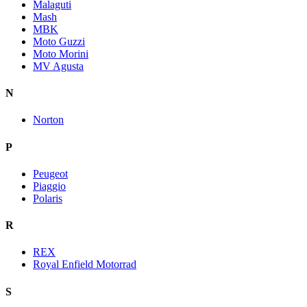
Malaguti
Mash
MBK
Moto Guzzi
Moto Morini
MV Agusta
N
Norton
P
Peugeot
Piaggio
Polaris
R
REX
Royal Enfield Motorrad
S