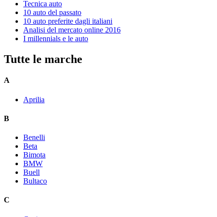
Tecnica auto
10 auto del passato
10 auto preferite dagli italiani
Analisi del mercato online 2016
I millennials e le auto
Tutte le marche
A
Aprilia
B
Benelli
Beta
Bimota
BMW
Buell
Bultaco
C