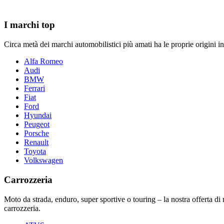
I marchi top
Circa metà dei marchi automobilistici più amati ha le proprie origini in 
Alfa Romeo
Audi
BMW
Ferrari
Fiat
Ford
Hyundai
Peugeot
Porsche
Renault
Toyota
Volkswagen
Carrozzeria
Moto da strada, enduro, super sportive o touring – la nostra offerta di 
carrozzeria.