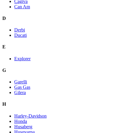
Cagiva
Can Am
D
Derbi
Ducati
E
Explorer
G
Garelli
Gas Gas
Gilera
H
Harley-Davidson
Honda
Husaberg
Husqvarna