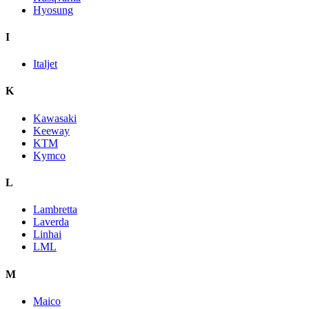
Hyosung
I
Italjet
K
Kawasaki
Keeway
KTM
Kymco
L
Lambretta
Laverda
Linhai
LML
M
Maico