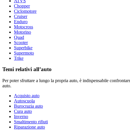
ATVS
Chopper
Ciclomotore
Cruiser
Enduro
Motocross
Motorino
Quad
Scooter
Superbike
Supermoto
Trike
Temi relativi all’auto
Per poter sfruttare a lungo la propria auto, è indispensabile confrontars
auto.
Acquisto auto
Autoscuola
Burocrazia auto
Cura auto
Inverno
Smaltimento rifiuti
Riparazione auto