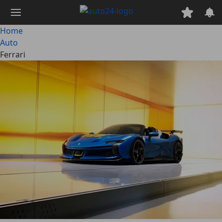
Passa
al
contenuto
Home
principale
Auto
Ferrari