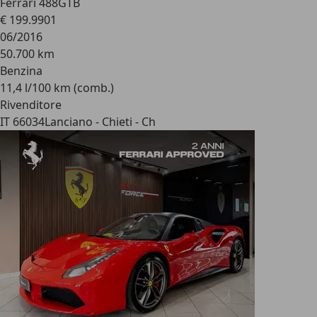
Ferrari 488
GTB
€ 199.990
1
06/2016
50.700 km
Benzina
11,4 l/100 km (comb.)
Rivenditore
IT 66034
Lanciano - Chieti - Ch