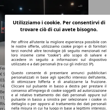
Utilizziamo i cookie. Per consentirvi di
trovare ciò di cui avete bisogno.
Per offrire all’utente la migliore esperienza possibile con
le nostre offerte, utilizziamo cookie propri e di fornitori
terzi nonché altre tecnologie (di seguito menzionati nel
loro insieme come “cookie”) allo scopo di salvare e
accedere in seguito a informazioni sul dispositivo
utilizzato e a dati personali (tra cui gli indirizzi IP).
Ferrari 488
Trattativa Riservata (P.O.R.)
Questo consente di presentare annunci pubblicitari
€ 999.999
personalizzati in base agli specifici interessi dell’utente,
03/2020
di ottimizzare l’offerta e di analizzarne la fruizione.
14.000 km
Cliccare sul pulsante in basso a destra per prestare il
consenso all’impiego di cookie soggetti ad autorizzazione
Benzina
e al relativo trattamento dei dati personali oppure sul
11,5 l/100 km (comb.)
pulsante in basso a sinistra per selezionare i cookie in
Rivenditore
dettaglio o per opporsi al trattamento dei dati personali
nella misura in cui ha luogo in base a legittimi interessi.
IT 00186
Roma - Rm