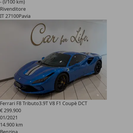
- (l/100 km)
Rivenditore
IT 27100
Pavia
Ferrari F8 Tributo
3.9T V8 F1 Coupè DCT
€ 299.900
01/2021
14.900 km
Benzina