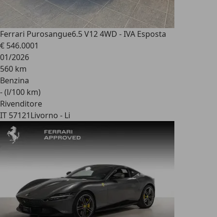
Ferrari Purosangue
6.5 V12 4WD - IVA Esposta
€ 546.000
1
01/2026
560 km
Benzina
- (l/100 km)
Rivenditore
IT 57121
Livorno - Li