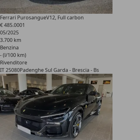
Ferrari Purosangue
V12, Full carbon
€ 485.000
1
05/2025
3.700 km
Benzina
- (l/100 km)
Rivenditore
IT 25080
Padenghe Sul Garda - Brescia - Bs