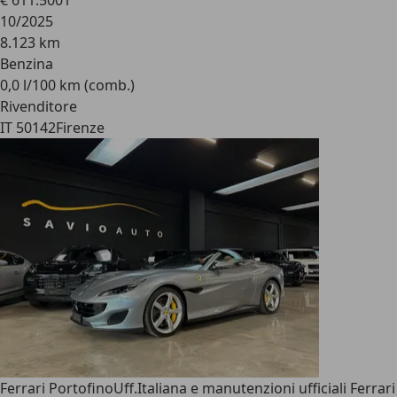
€ 611.500
1
10/2025
8.123 km
Benzina
0,0 l/100 km (comb.)
Rivenditore
IT 50142
Firenze
Ferrari Portofino
Uff.Italiana e manutenzioni ufficiali Ferrari