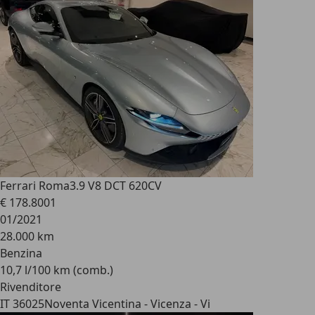
Ferrari Roma
3.9 V8 DCT 620CV
€ 178.800
1
01/2021
28.000 km
Benzina
10,7 l/100 km (comb.)
Rivenditore
IT 36025
Noventa Vicentina - Vicenza - Vi