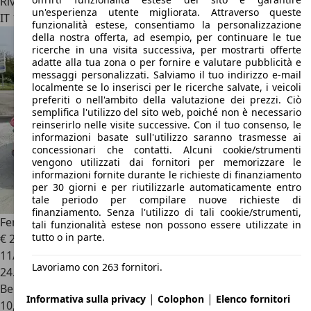
Rivenditore
un'esperienza utente migliorata. Attraverso queste
IT 10141
Torino
funzionalità estese, consentiamo la personalizzazione
della nostra offerta, ad esempio, per continuare le tue
ricerche in una visita successiva, per mostrarti offerte
adatte alla tua zona o per fornire e valutare pubblicità e
messaggi personalizzati. Salviamo il tuo indirizzo e-mail
localmente se lo inserisci per le ricerche salvate, i veicoli
preferiti o nell'ambito della valutazione dei prezzi. Ciò
semplifica l'utilizzo del sito web, poiché non è necessario
reinserirlo nelle visite successive. Con il tuo consenso, le
informazioni basate sull'utilizzo saranno trasmesse ai
concessionari che contatti. Alcuni cookie/strumenti
vengono utilizzati dai fornitori per memorizzare le
informazioni fornite durante le richieste di finanziamento
per 30 giorni e per riutilizzarle automaticamente entro
tale periodo per compilare nuove richieste di
finanziamento. Senza l'utilizzo di tali cookie/strumenti,
Ferrari Portofino
Portofino 3.9
tali funzionalità estese non possono essere utilizzate in
tutto o in parte.
€ 215.000
11/2019
Lavoriamo con 263 fornitori.
24.000 km
Benzina
|
|
Informativa sulla privacy
Colophon
Elenco fornitori
10,7 l/100 km (comb.)