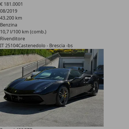
€ 181.000
1
08/2019
43.200 km
Benzina
10,7 l/100 km (comb.)
Rivenditore
IT 25104
Castenedolo - Brescia -bs