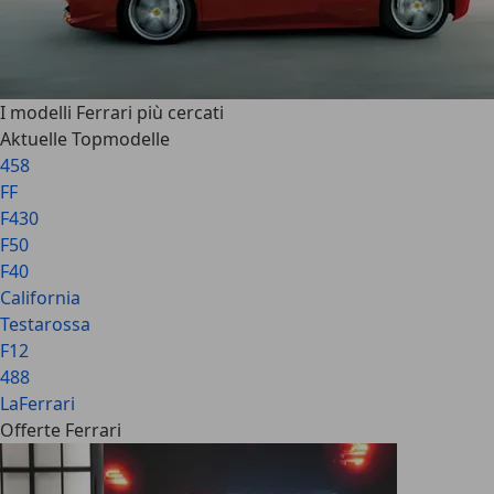
I modelli Ferrari più cercati
Aktuelle Topmodelle
458
FF
F430
F50
F40
California
Testarossa
F12
488
LaFerrari
Offerte Ferrari