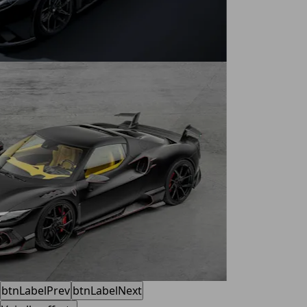
btnLabelPrev
btnLabelNext