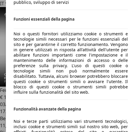
pubblico, sviluppo di servizi
IT 96019
Rosolini - Sr - Siracusa -
Funzioni essenziali della pagina
Noi o questi fornitori utilizziamo cookie o strumenti e
tecnologie simili necessari per le funzioni essenziali del
sito e per garantirne il corretto funzionamento. Vengono
in genere utilizzati in risposta all'attività dell'utente per
abilitare funzioni importanti come l'impostazione e il
mantenimento delle informazioni di accesso o delle
preferenze sulla privacy. L'uso di questi cookie o
tecnologie simili non può normalmente essere
disabilitato. Tuttavia, alcuni browser potrebbero bloccare
questi cookie o strumenti simili o avvisare l'utente. Il
blocco di questi cookie o strumenti simili potrebbe
Ferrari Roma
influire sulla funzionalità del sito web.
€ 195.000
03/2021
Funzionalità avanzate della pagina
17.383 km
Benzina
Noi e terze parti utilizziamo vari strumenti tecnologici,
11,2 l/100 km (comb.)
inclusi cookie e strumenti simili sul nostro sito web, per
offrirti funzionalità estese del sito e garantire