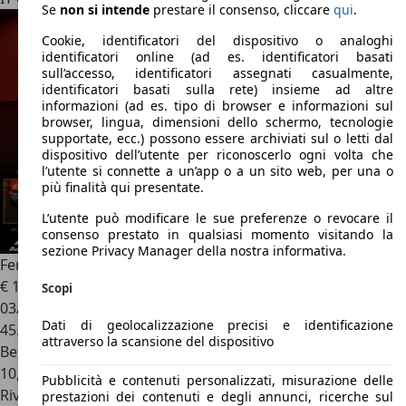
Se
non si intende
prestare il consenso, cliccare
qui
.
Cookie, identificatori del dispositivo o analoghi
identificatori online (ad es. identificatori basati
sull’accesso, identificatori assegnati casualmente,
identificatori basati sulla rete) insieme ad altre
informazioni (ad es. tipo di browser e informazioni sul
browser, lingua, dimensioni dello schermo, tecnologie
supportate, ecc.) possono essere archiviati sul o letti dal
dispositivo dell’utente per riconoscerlo ogni volta che
l’utente si connette a un’app o a un sito web, per una o
più finalità qui presentate.
L’utente può modificare le sue preferenze o revocare il
consenso prestato in qualsiasi momento visitando la
sezione Privacy Manager della nostra informativa.
Ferrari California
3.9 T dct
€ 119.000
Scopi
03/2016
Dati di geolocalizzazione precisi e identificazione
45.000 km
attraverso la scansione del dispositivo
Benzina
10,5 l/100 km (comb.)
Pubblicità e contenuti personalizzati, misurazione delle
Rivenditore
prestazioni dei contenuti e degli annunci, ricerche sul