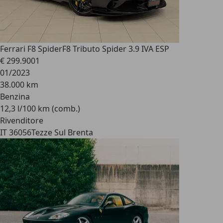
Ferrari F8 Spider
F8 Tributo Spider 3.9 IVA ESP
€ 299.900
1
01/2023
38.000 km
Benzina
12,3 l/100 km (comb.)
Rivenditore
IT 36056
Tezze Sul Brenta