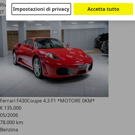
Rivenditore
Impostazioni di privacy
Accetta tutto
IT 31031
Caerano Di S. Marco - Treviso - Tv
Ferrari F430
Coupe 4.3 F1 *MOTORE 0KM*
€ 135.000
05/2006
78.000 km
Benzina