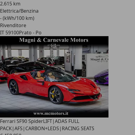
2.615 km
Elettrica/Benzina
- (kWh/100 km)
Rivenditore
IT 59100
Prato - Po
Ferrari SF90 Spider
LIFT|ADAS FULL
PACK|AFS|CARBON+LEDS|RACING SEATS