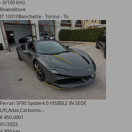
- (l/100 km)
Rivenditore
IT 10010
Banchette - Torino - To
Ferrari SF90 Spider
4.0 VISIBILE IN SEDE
Lift,Adas,Carbonio…
€ 450.000
1
01/2023
4.300 km