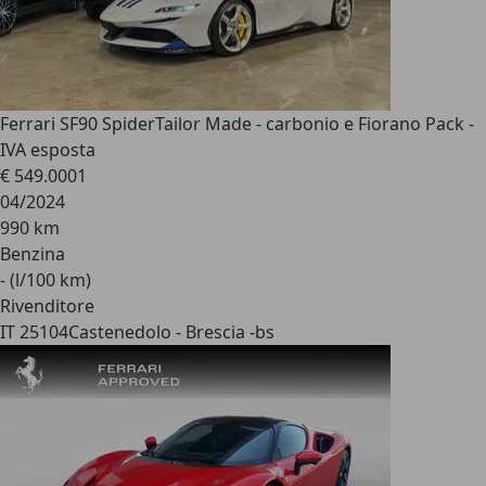
Ferrari SF90 Spider
Tailor Made - carbonio e Fiorano Pack -
IVA esposta
€ 549.000
1
04/2024
990 km
Benzina
- (l/100 km)
Rivenditore
IT 25104
Castenedolo - Brescia -bs