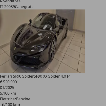
Rivenditore
IT 20039
Canegrate
Ferrari SF90 Spider
SF90 XX Spider 4.0 F1
€ 520.000
1
01/2025
5.100 km
Elettrica/Benzina
- (l/100 km)