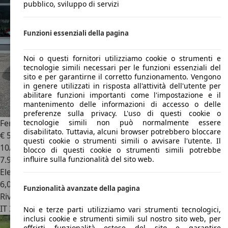
pubblico, sviluppo di servizi
Funzioni essenziali della pagina
Noi o questi fornitori utilizziamo cookie o strumenti e
tecnologie simili necessari per le funzioni essenziali del
sito e per garantirne il corretto funzionamento. Vengono
in genere utilizzati in risposta all'attività dell'utente per
abilitare funzioni importanti come l'impostazione e il
mantenimento delle informazioni di accesso o delle
preferenze sulla privacy. L'uso di questi cookie o
Ferrari SF90 Spider
Spider ASSETTO FIORANO
tecnologie simili non può normalmente essere
disabilitato. Tuttavia, alcuni browser potrebbero bloccare
€ 519.990
1
questi cookie o strumenti simili o avvisare l'utente. Il
10/2022
blocco di questi cookie o strumenti simili potrebbe
7.952 km
influire sulla funzionalità del sito web.
Elettrica/Benzina
6,0 l/100 km (comb.)
Funzionalità avanzate della pagina
Rivenditore
IT 36063
Marostica - Vicenza
Noi e terze parti utilizziamo vari strumenti tecnologici,
inclusi cookie e strumenti simili sul nostro sito web, per
offrirti funzionalità estese del sito e garantire