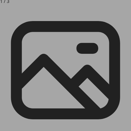
1
/
3