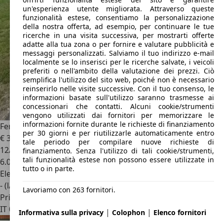
un'esperienza utente migliorata. Attraverso queste
funzionalità estese, consentiamo la personalizzazione
della nostra offerta, ad esempio, per continuare le tue
ricerche in una visita successiva, per mostrarti offerte
adatte alla tua zona o per fornire e valutare pubblicità e
messaggi personalizzati. Salviamo il tuo indirizzo e-mail
localmente se lo inserisci per le ricerche salvate, i veicoli
preferiti o nell'ambito della valutazione dei prezzi. Ciò
semplifica l'utilizzo del sito web, poiché non è necessario
reinserirlo nelle visite successive. Con il tuo consenso, le
informazioni basate sull'utilizzo saranno trasmesse ai
concessionari che contatti. Alcuni cookie/strumenti
vengono utilizzati dai fornitori per memorizzare le
informazioni fornite durante le richieste di finanziamento
Ferrari SF90 Spider
4.0
per 30 giorni e per riutilizzarle automaticamente entro
€ 320.000
tale periodo per compilare nuove richieste di
12/2024
finanziamento. Senza l'utilizzo di tali cookie/strumenti,
tali funzionalità estese non possono essere utilizzate in
6.000 km
tutto o in parte.
Elettrica/Benzina
- (l/100 km)
Lavoriamo con 263 fornitori.
Privato
IT 00156
Roma
|
|
Informativa sulla privacy
Colophon
Elenco fornitori