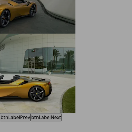
btnLabelPrev
btnLabelNext