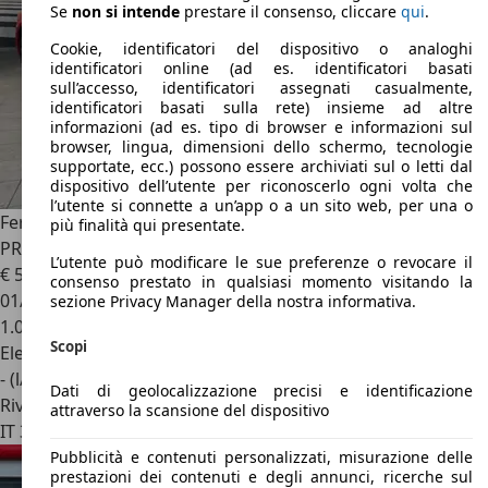
Se
non si intende
prestare il consenso, cliccare
qui
.
Cookie, identificatori del dispositivo o analoghi
identificatori online (ad es. identificatori basati
sull’accesso, identificatori assegnati casualmente,
identificatori basati sulla rete) insieme ad altre
informazioni (ad es. tipo di browser e informazioni sul
browser, lingua, dimensioni dello schermo, tecnologie
supportate, ecc.) possono essere archiviati sul o letti dal
dispositivo dell’utente per riconoscerlo ogni volta che
l’utente si connette a un’app o a un sito web, per una o
Ferrari SF90 Spider
SF90 Spider 4.0 V8 F1-UFFICIALE-
più finalità qui presentate.
PRONTA CONSEGNA
L’utente può modificare le sue preferenze o revocare il
€ 595.000
1
consenso prestato in qualsiasi momento visitando la
01/2025
sezione Privacy Manager della nostra informativa.
1.000 km
Scopi
Elettrica/Benzina
- (l/100 km)
Dati di geolocalizzazione precisi e identificazione
Rivenditore
attraverso la scansione del dispositivo
IT 35010
Taggi Di Sopra
Pubblicità e contenuti personalizzati, misurazione delle
prestazioni dei contenuti e degli annunci, ricerche sul