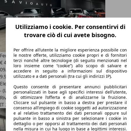
Utilizziamo i cookie. Per consentirvi di
trovare ciò di cui avete bisogno.
Per offrire all’utente la migliore esperienza possibile con
Ferrari SF90 Spider
Atelier - pacchetto Fiorano - IVA esposta
le nostre offerte, utilizziamo cookie propri e di fornitori
terzi nonché altre tecnologie (di seguito menzionati nel
€ 493.000
1
loro insieme come “cookie”) allo scopo di salvare e
09/2023
accedere in seguito a informazioni sul dispositivo
9.999 km
utilizzato e a dati personali (tra cui gli indirizzi IP).
Elettrica/Benzina
Questo consente di presentare annunci pubblicitari
- (l/100 km)
personalizzati in base agli specifici interessi dell’utente,
Rivenditore
di ottimizzare l’offerta e di analizzarne la fruizione.
Cliccare sul pulsante in basso a destra per prestare il
IT 25104
Castenedolo - Brescia -bs
consenso all’impiego di cookie soggetti ad autorizzazione
e al relativo trattamento dei dati personali oppure sul
pulsante in basso a sinistra per selezionare i cookie in
dettaglio o per opporsi al trattamento dei dati personali
nella misura in cui ha luogo in base a legittimi interessi.