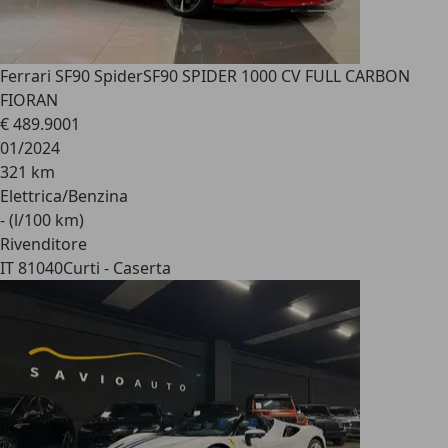
Ferrari SF90 Spider
SF90 SPIDER 1000 CV FULL CARBON
FIORAN
€ 489.900
1
01/2024
321 km
Elettrica/Benzina
- (l/100 km)
Rivenditore
IT 81040
Curti - Caserta