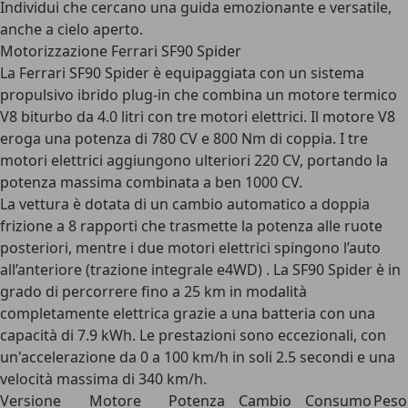
Individui che cercano una guida emozionante e versatile,
anche a cielo aperto.
Motorizzazione Ferrari SF90 Spider
La Ferrari SF90 Spider è equipaggiata con un sistema
propulsivo
ibrido plug-in che combina un motore termico
V8 biturbo da 4.0 litri
con
tre motori elettrici
. Il motore V8
eroga una
potenza di 780 CV
e 800 Nm di coppia. I tre
motori elettrici aggiungono ulteriori 220 CV, portando la
potenza massima combinata a ben 1000 CV.
La vettura è dotata di un
cambio automatico a doppia
frizione a 8 rapporti
che trasmette la potenza alle ruote
posteriori, mentre i due motori elettrici spingono l’auto
all’anteriore (trazione integrale e4WD) . La SF90 Spider è in
grado di percorrere
fino a 25 km in modalità
completamente elettrica
grazie a una batteria con una
capacità di 7.9 kWh. Le prestazioni sono eccezionali, con
un'
accelerazione da 0 a 100 km/h in soli 2.5 secondi
e una
velocità massima di 340 km/h
.
Versione
Motore
Potenza
Cambio
Consumo
Peso