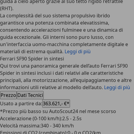
guida a cielo aperto grazie al suo tetto rigido retrattile
(RHT).
La complessità del suo sistema propulsivo ibrido
garantisce una potenza combinata elevatissima,
consentendo accelerazioni fulminee e una dinamica di
guida eccezionale. Gli interni sono puro lusso, con
un'interfaccia uomo-macchina completamente digitale e
materiali di estrema qualità.
Leggi di più
Ferrari SF90 Spider in sintesi
Qui trovi una panoramica generale dell’auto Ferrari SF90
Spider in sintesi inclusi i dati relativi alle caratteristiche
principali, alla motorizzazione, all’equipaggiamento e altre
informazioni utili relative al modello dell’auto.
Leggi di più
Prezzo
Dati Tecnici
Usato a partire da
:
363.621,- €*
*Prezzo più basso su AutoScout24 nel mese scorso
Accelerazione (0-100 km/h)
:
2.5 - 2.5s
Velocità massima
:
340 - 340 km/h
Emissioni di CO2 (combinato)
:
0 - 0 g CO2/km