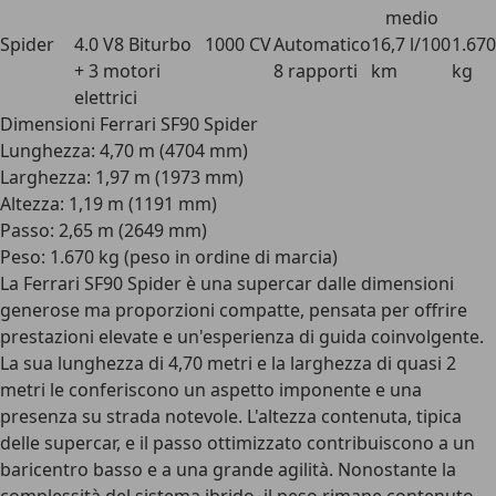
medio
Spider
4.0 V8 Biturbo
1000 CV
Automatico
16,7 l/100
1.670
+ 3 motori
8 rapporti
km
kg
elettrici
Dimensioni Ferrari SF90 Spider
Lunghezza: 4,70 m (4704 mm)
Larghezza: 1,97 m (1973 mm)
Altezza: 1,19 m (1191 mm)
Passo: 2,65 m (2649 mm)
Peso: 1.670 kg (peso in ordine di marcia)
La Ferrari SF90 Spider è una
supercar dalle dimensioni
generose
ma proporzioni compatte, pensata per offrire
prestazioni elevate e un'esperienza di guida coinvolgente.
La sua
lunghezza di 4,70 metri e la larghezza di quasi 2
metri
le conferiscono un aspetto imponente e una
presenza su strada notevole. L'altezza contenuta, tipica
delle supercar, e il passo ottimizzato contribuiscono a un
baricentro basso e a una grande agilità. Nonostante la