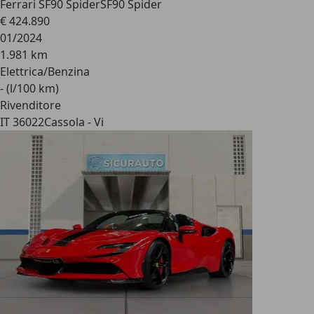
Ferrari SF90 Spider
SF90 Spider
€ 424.890
01/2024
1.981 km
Elettrica/Benzina
- (l/100 km)
Rivenditore
IT 36022
Cassola - Vi