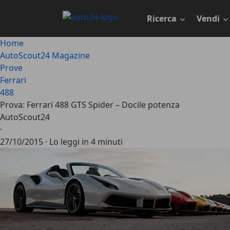
Passa
al
Ricerca
Vendi
contenuto
principale
Home
AutoScout24 Magazine
Prove
Ferrari
488
Prova: Ferrari 488 GTS Spider – Docile potenza
AutoScout24
·
27/10/2015
·
Lo leggi in 4 minuti