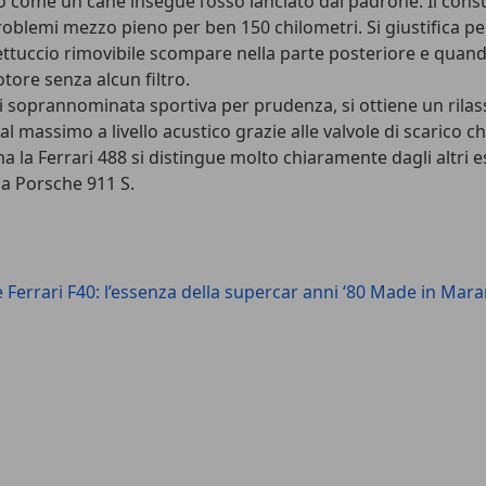
come un cane insegue l’osso lanciato dal padrone. Il consumo
a problemi mezzo pieno per ben 150 chilometri. Si giustifica
ettuccio rimovibile scompare nella parte posteriore e quando 
tore senza alcun filtro.
soprannominata sportiva per prudenza, si ottiene un rilassat
al massimo a livello acustico grazie alle valvole di scarico 
ma la Ferrari 488 si distingue molto chiaramente dagli altri
la Porsche 911 S.
Ferrari F40: l’essenza della supercar anni ‘80 Made in Mara