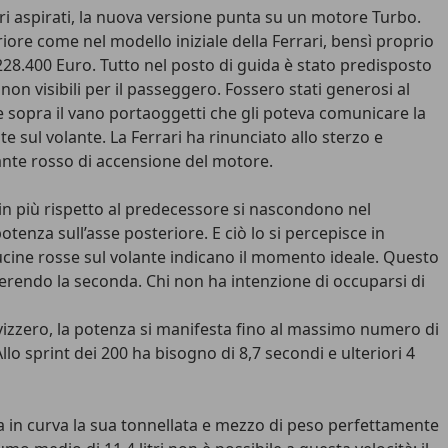
ori aspirati, la nuova versione punta su un motore Turbo.
riore come nel modello iniziale della Ferrari, bensì proprio
228.400 Euro. Tutto nel posto di guida è stato predisposto
on visibili per il passeggero. Fossero stati generosi al
e sopra il vano portaoggetti che gli poteva comunicare la
nte sul volante. La Ferrari ha rinunciato allo sterzo e
lsante rosso di accensione del motore.
e in più rispetto al predecessore si nascondono nel
tenza sull’asse posteriore. E ciò lo si percepisce in
lucine rosse sul volante indicano il momento ideale. Questo
erendo la seconda. Chi non ha intenzione di occuparsi di
svizzero, la potenza si manifesta fino al massimo numero di
lo sprint dei 200 ha bisogno di 8,7 secondi e ulteriori 4
ia in curva la sua tonnellata e mezzo di peso perfettamente