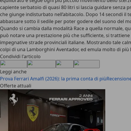
equilibrato e segue ogni più piccolo movimento dello sterzo 
capiente serbatoio di quasi 80 litri si lascia guidare senz
che giunge indisturbato nell’abitacolo. Dopo 14 secondi il t
abbassare sotto il sedile per poter godere del suono del mo
Quando si cambia dalla modalità Race a quella normale, qui 
può notare una prestazione più che sufficiente, si trattiene 
impegnative strade provinciali italiane. Mostrando tale cal
colpi di una Lamborghini Aventador, ed emula molto di più 
Condividi l'articolo
Leggi anche
Prova Ferrari Amalfi (2026): la prima conta di più
Recensione 
Offerte attuali