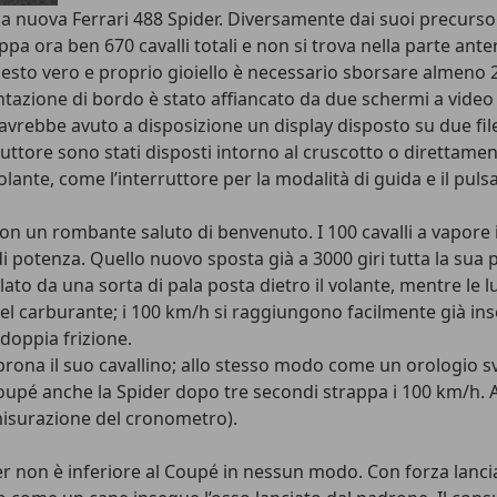
ella nuova Ferrari 488 Spider. Diversamente dai suoi precurs
pa ora ben 670 cavalli totali e non si trova nella parte ante
questo vero e proprio gioiello è necessario sborsare almeno 
ntazione di bordo è stato affiancato da due schermi a video n
avrebbe avuto a disposizione un display disposto su due fil
terruttore sono stati disposti intorno al cruscotto o direttame
volante, come l’interruttore per la modalità di guida e il pu
ri con un rombante saluto di benvenuto. I 100 cavalli a vapor
i potenza. Quello nuovo sposta già a 3000 giri tutta la sua po
ato da una sorta di pala posta dietro il volante, mentre le 
el carburante; i 100 km/h si raggiungono facilmente già ins
 doppia frizione.
 sprona il suo cavallino; allo stesso modo come un orologio 
Coupé anche la Spider dopo tre secondi strappa i 100 km/h. Al
 misurazione del cronometro).
der non è inferiore al Coupé in nessun modo. Con forza lanc