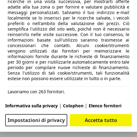
ricerche in una visita successiva, per mostrarti offerte
adatte alla tua zona o per fornire e valutare pubblicità e
messaggi personalizzati. Salviamo il tuo indirizzo e-mail
localmente se lo inserisci per le ricerche salvate, i veicoli
preferiti o nell'ambito della valutazione dei prezzi. Ciò
semplifica l'utilizzo del sito web, poiché non è necessario
reinserirlo nelle visite successive. Con il tuo consenso, le
informazioni basate sull'utilizzo saranno trasmesse ai
concessionari che contatti. Alcuni cookie/strumenti
vengono utilizzati dai fornitori per memorizzare le
I 12 E-POWER
informazioni fornite durante le richieste di finanziamento
per 30 giorni e per riutilizzarle automaticamente entro tale
periodo per compilare nuove richieste di finanziamento.
Senza l'utilizzo di tali cookie/strumenti, tali funzionalità
estese non possono essere utilizzate in tutto o in parte.
Lavoriamo con 263 fornitori.
|
|
Informativa sulla privacy
Colophon
Elenco fornitori
Impostazioni di privacy
Accetta tutto