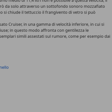
 medio di 11,4 litri non è possibile a questa velocità; il
 però da solo attraverso un sottofondo sonoro mozzafiato
si chiude il tettuccio il frangivento di vetro si può
o Cruiser, in una gamma di velocità inferiore, in cui si
chiuse; in questo modo affronta con gentilezza le
 esemplari simili assestati sul rumore, come per esempio dai
nello