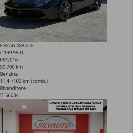
Ferrari 488
GTB
€ 199.990
1
06/2016
50.700 km
Benzina
11,4 l/100 km (comb.)
Rivenditore
IT 66034