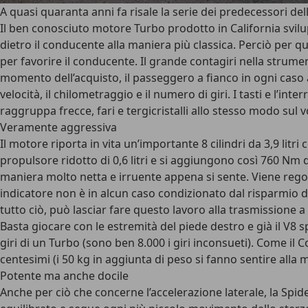
A quasi quaranta anni fa risale la serie dei predecessori d
Il ben conosciuto motore Turbo prodotto in California svilup
dietro il conducente alla maniera più classica. Perciò per 
per favorire il conducente. Il grande contagiri nella strume
momento dell’acquisto, il passeggero a fianco in ogni caso 
velocità, il chilometraggio e il numero di giri. I tasti e l’in
raggruppa frecce, fari e tergicristalli allo stesso modo sul 
Veramente aggressiva
Il motore riporta in vita un’importante 8 cilindri da 3,9 lit
propulsore ridotto di 0,6 litri e si aggiungono così 760 Nm d
maniera molto netta e irruente appena si sente. Viene regol
indicatore non è in alcun caso condizionato dal risparmio d
tutto ciò, può lasciar fare questo lavoro alla trasmissione a
Basta giocare con le estremità del piede destro e già il V8
giri di un Turbo (sono ben 8.000 i giri inconsueti). Come il 
centesimi (i 50 kg in aggiunta di peso si fanno sentire alla
Potente ma anche docile
Anche per ciò che concerne l’accelerazione laterale, la Spi