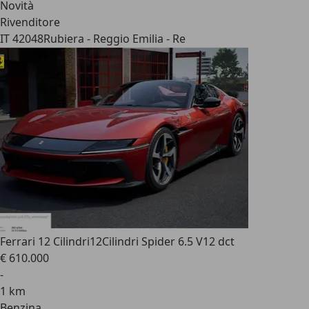
Novità
Rivenditore
IT 42048
Rubiera - Reggio Emilia - Re
Ferrari 12 Cilindri
12Cilindri Spider 6.5 V12 dct
€ 610.000
-
1 km
Benzina