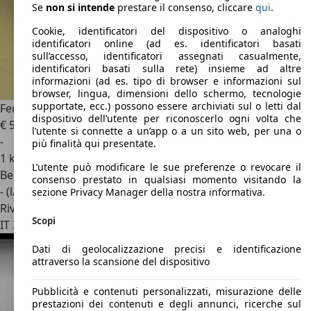
Se
non si intende
prestare il consenso, cliccare
qui
.
Cookie, identificatori del dispositivo o analoghi
identificatori online (ad es. identificatori basati
sull’accesso, identificatori assegnati casualmente,
identificatori basati sulla rete) insieme ad altre
informazioni (ad es. tipo di browser e informazioni sul
browser, lingua, dimensioni dello schermo, tecnologie
supportate, ecc.) possono essere archiviati sul o letti dal
Ferrari 12 Cilindri
12Cilindri 6.5 V12 dct
dispositivo dell’utente per riconoscerlo ogni volta che
€ 575.000
l’utente si connette a un’app o a un sito web, per una o
-
più finalità qui presentate.
1 km
L’utente può modificare le sue preferenze o revocare il
Benzina
consenso prestato in qualsiasi momento visitando la
- (l/100 km)
sezione Privacy Manager della nostra informativa.
Rivenditore
Scopi
IT 36040
Torri Di Quartesolo
Dati di geolocalizzazione precisi e identificazione
attraverso la scansione del dispositivo
Pubblicità e contenuti personalizzati, misurazione delle
prestazioni dei contenuti e degli annunci, ricerche sul