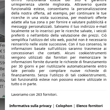
un'esperienza utente migliorata. Attraverso queste
funzionalità estese, consentiamo la personalizzazione
della nostra offerta, ad esempio, per continuare le tue
ricerche in una visita successiva, per mostrarti offerte
adatte alla tua zona o per fornire e valutare pubblicità e
messaggi personalizzati. Salviamo il tuo indirizzo e-mail
localmente se lo inserisci per le ricerche salvate, i veicoli
preferiti o nell'ambito della valutazione dei prezzi. Ciò
semplifica l'utilizzo del sito web, poiché non è necessario
reinserirlo nelle visite successive. Con il tuo consenso, le
Ferrari 12 Cilindri
12Cilindri Spider 6.5 V12 DCT
informazioni basate sull'utilizzo saranno trasmesse ai
€ 535.000
1
concessionari che contatti. Alcuni cookie/strumenti
02/2026
vengono utilizzati dai fornitori per memorizzare le
informazioni fornite durante le richieste di finanziamento
590 km
per 30 giorni e per riutilizzarle automaticamente entro
Benzina
tale periodo per compilare nuove richieste di
- (l/100 km)
finanziamento. Senza l'utilizzo di tali cookie/strumenti,
tali funzionalità estese non possono essere utilizzate in
Rivenditore
tutto o in parte.
IT 46029
Suzzara - Mantova - Mn
Lavoriamo con 263 fornitori.
|
|
Informativa sulla privacy
Colophon
Elenco fornitori