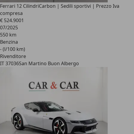
Ferrari 12 Cilindri
Carbon | Sedili sportivi | Prezzo Iva
compresa
€ 524.900
1
07/2025
550 km
Benzina
- (l/100 km)
Rivenditore
IT 37036
San Martino Buon Albergo