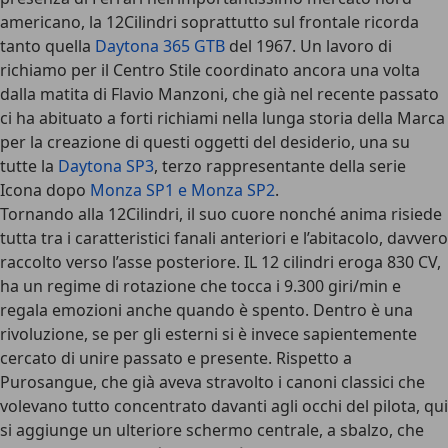
americano, la 12Cilindri soprattutto sul frontale ricorda
tanto quella
Daytona 365 GTB
del 1967. Un lavoro di
richiamo per il Centro Stile coordinato ancora una volta
dalla matita di Flavio Manzoni, che già nel recente passato
ci ha abituato a forti richiami nella lunga storia della Marca
per la creazione di questi oggetti del desiderio, una su
tutte la
Daytona SP3
, terzo rappresentante della serie
Icona dopo
Monza SP1 e Monza SP2
.
Tornando alla 12Cilindri, il suo cuore nonché anima risiede
tutta tra i caratteristici fanali anteriori e l’abitacolo, davvero
raccolto verso l’asse posteriore. IL 12 cilindri eroga 830 CV,
ha un regime di rotazione che tocca i 9.300 giri/min e
regala emozioni anche quando è spento. Dentro è una
rivoluzione, se per gli esterni si è invece sapientemente
cercato di unire passato e presente. Rispetto a
Purosangue, che già aveva stravolto i canoni classici che
volevano tutto concentrato davanti agli occhi del pilota, qui
si aggiunge un ulteriore schermo centrale, a sbalzo, che