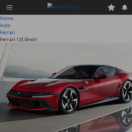
Passa
al
contenuto
Home
principale
Auto
Ferrari
Ferrari 12Cilindri