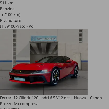
511 km
Benzina
- (l/100 km)
Rivenditore
IT 59100
Prato - Po
Ferrari 12 Cilindri
12Cilindri 6.5 V12 dct | Nuova | Cabon |
Prezzo Iva compresa