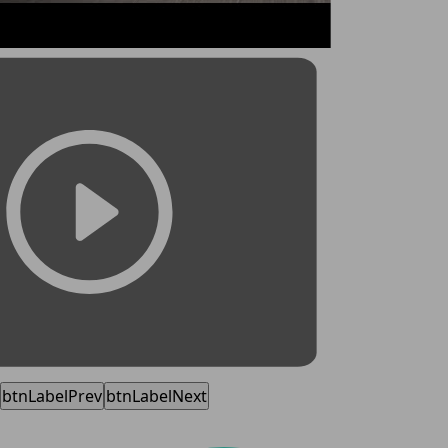
btnLabelPrev
btnLabelNext