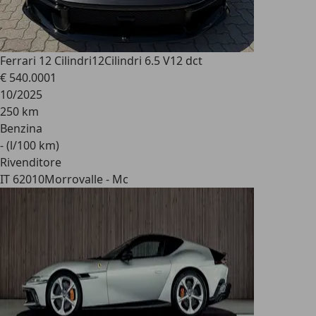
Ferrari 12 Cilindri
12Cilindri 6.5 V12 dct
€ 540.000
1
10/2025
250 km
Benzina
- (l/100 km)
Rivenditore
IT 62010
Morrovalle - Mc