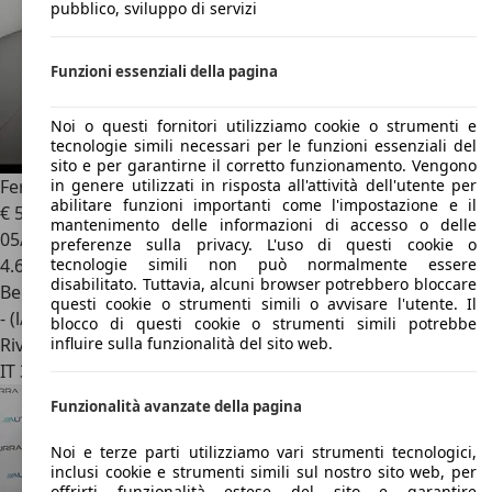
pubblico, sviluppo di servizi
Funzioni essenziali della pagina
Noi o questi fornitori utilizziamo cookie o strumenti e
tecnologie simili necessari per le funzioni essenziali del
sito e per garantirne il corretto funzionamento. Vengono
in genere utilizzati in risposta all'attività dell'utente per
Ferrari 12 Cilindri
Spider 6.5 V12 dct
abilitare funzioni importanti come l'impostazione e il
€ 580.000
1
mantenimento delle informazioni di accesso o delle
05/2026
preferenze sulla privacy. L'uso di questi cookie o
tecnologie simili non può normalmente essere
4.600 km
disabilitato. Tuttavia, alcuni browser potrebbero bloccare
Benzina
questi cookie o strumenti simili o avvisare l'utente. Il
- (l/100 km)
blocco di questi cookie o strumenti simili potrebbe
influire sulla funzionalità del sito web.
Rivenditore
IT 37135
Verona
Funzionalità avanzate della pagina
Noi e terze parti utilizziamo vari strumenti tecnologici,
inclusi cookie e strumenti simili sul nostro sito web, per
offrirti funzionalità estese del sito e garantire