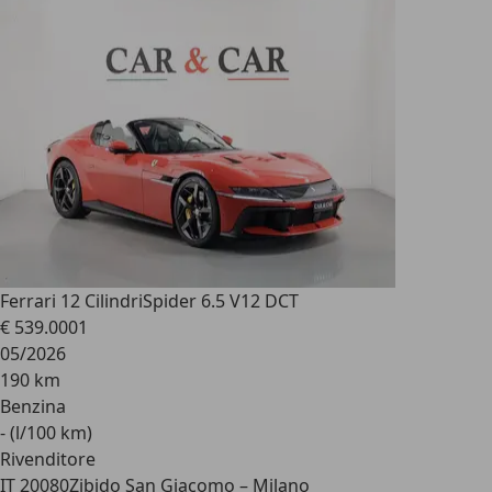
Ferrari 12 Cilindri
Spider 6.5 V12 DCT
€ 539.000
1
05/2026
190 km
Benzina
- (l/100 km)
Rivenditore
IT 20080
Zibido San Giacomo – Milano