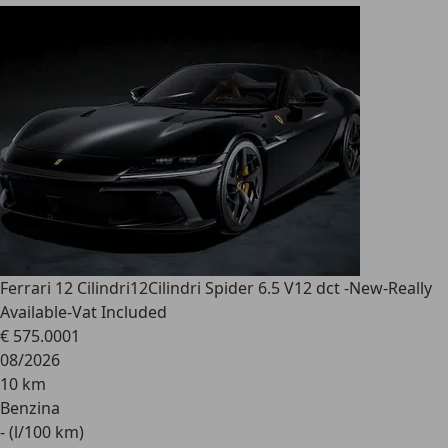
Ferrari 12 Cilindri
12Cilindri Spider 6.5 V12 dct -New-Really
Available-Vat Included
€ 575.000
1
08/2026
10 km
Benzina
- (l/100 km)