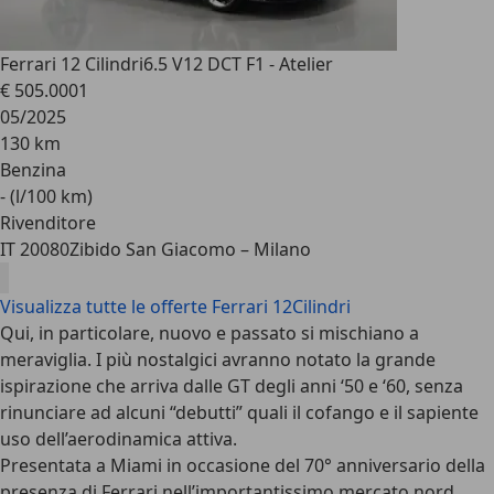
Ferrari 12 Cilindri
6.5 V12 DCT F1 - Atelier
€ 505.000
1
05/2025
130 km
Benzina
- (l/100 km)
Rivenditore
IT 20080
Zibido San Giacomo – Milano
Visualizza tutte le offerte Ferrari 12Cilindri
Qui, in particolare, nuovo e passato si mischiano a
meraviglia. I più nostalgici avranno notato la grande
ispirazione che arriva dalle GT degli anni ‘50 e ‘60, senza
rinunciare ad alcuni “debutti” quali il cofango e il sapiente
uso dell’aerodinamica attiva.
Presentata a Miami in occasione del 70° anniversario della
presenza di Ferrari nell’importantissimo mercato nord