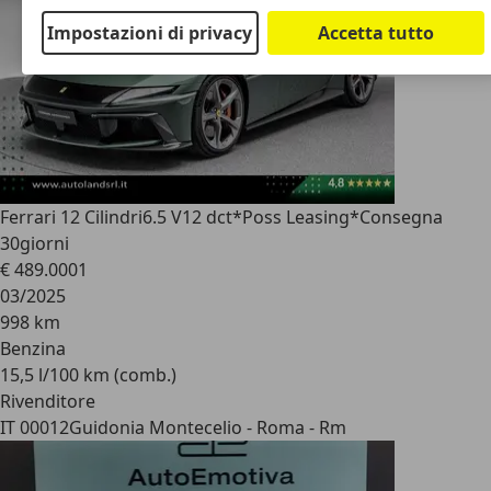
Impostazioni di privacy
Accetta tutto
Ferrari 12 Cilindri
6.5 V12 dct*Poss Leasing*Consegna
30giorni
€ 489.000
1
03/2025
998 km
Benzina
15,5 l/100 km (comb.)
Rivenditore
IT 00012
Guidonia Montecelio - Roma - Rm