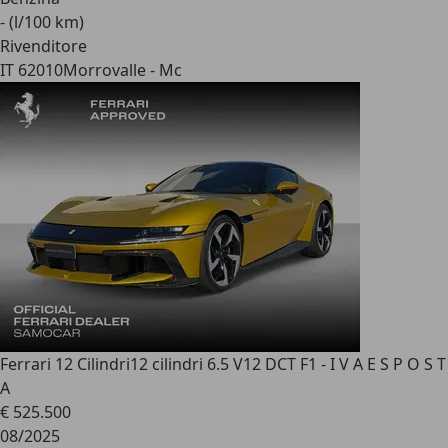
- (l/100 km)
Rivenditore
IT 62010
Morrovalle - Mc
Ferrari 12 Cilindri
12 cilindri 6.5 V12 DCT F1 - I V A E S P O S T
A
€ 525.500
08/2025