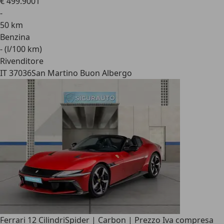
€ 499.900
1
-
50 km
Benzina
- (l/100 km)
Rivenditore
IT 37036
San Martino Buon Albergo
Ferrari 12 Cilindri
Spider | Carbon | Prezzo Iva compresa