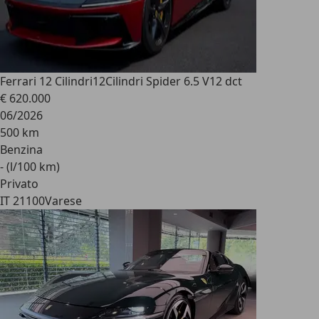
Ferrari 12 Cilindri
12Cilindri Spider 6.5 V12 dct
€ 620.000
06/2026
500 km
Benzina
- (l/100 km)
Privato
IT 21100
Varese