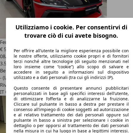
Utilizziamo i cookie. Per consentirvi di
trovare ciò di cui avete bisogno.
Ferrari 12 Cilindri
Spider 6.5 V12 dct
€ 565.000
Per offrire all’utente la migliore esperienza possibile con
08/2025
le nostre offerte, utilizziamo cookie propri e di fornitori
terzi nonché altre tecnologie (di seguito menzionati nel
3.574 km
loro insieme come “cookie”) allo scopo di salvare e
Benzina
accedere in seguito a informazioni sul dispositivo
- (l/100 km)
utilizzato e a dati personali (tra cui gli indirizzi IP).
Rivenditore
Questo consente di presentare annunci pubblicitari
IT 00163
Roma - Rm
personalizzati in base agli specifici interessi dell’utente,
di ottimizzare l’offerta e di analizzarne la fruizione.
Cliccare sul pulsante in basso a destra per prestare il
consenso all’impiego di cookie soggetti ad autorizzazione
e al relativo trattamento dei dati personali oppure sul
pulsante in basso a sinistra per selezionare i cookie in
dettaglio o per opporsi al trattamento dei dati personali
nella misura in cui ha luogo in base a legittimi interessi.