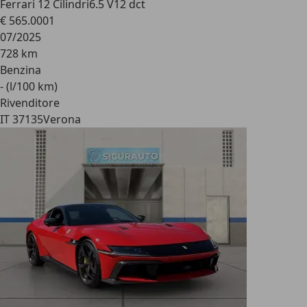
Ferrari 12 Cilindri
6.5 V12 dct
€ 565.000
1
07/2025
728 km
Benzina
- (l/100 km)
Rivenditore
IT 37135
Verona