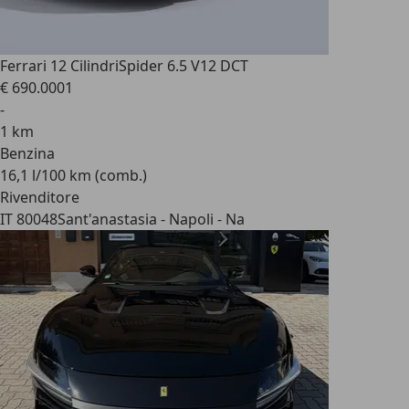
Ferrari 12 Cilindri
Spider 6.5 V12 DCT
€ 690.000
1
-
1 km
Benzina
16,1 l/100 km (comb.)
Rivenditore
IT 80048
Sant'anastasia - Napoli - Na