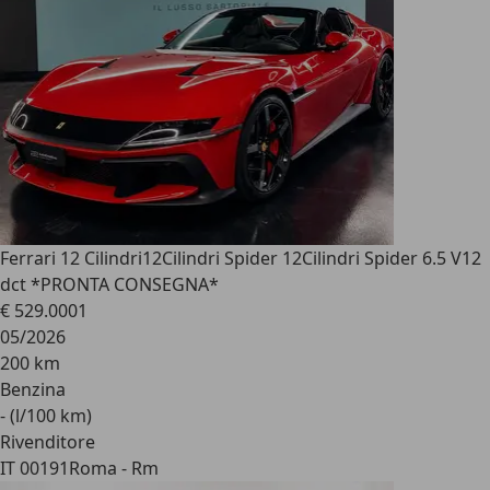
Ferrari 12 Cilindri
12Cilindri Spider 12Cilindri Spider 6.5 V12
dct *PRONTA CONSEGNA*
€ 529.000
1
05/2026
200 km
Benzina
- (l/100 km)
Rivenditore
IT 00191
Roma - Rm