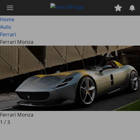
Passa
al
contenuto
Home
principale
Auto
Ferrari
Ferrari Monza
Ferrari Monza
1
/
3