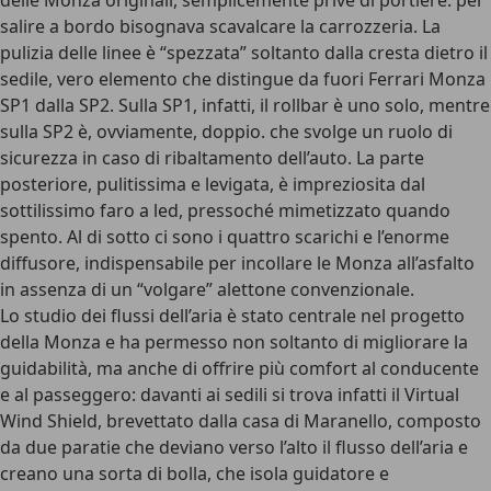
delle Monza originali, semplicemente prive di portiere: per
salire a bordo bisognava scavalcare la carrozzeria. La
pulizia delle linee è “spezzata” soltanto dalla cresta dietro il
sedile, vero elemento che distingue da fuori Ferrari Monza
SP1 dalla SP2. Sulla SP1, infatti, il rollbar è uno solo, mentre
sulla SP2 è, ovviamente, doppio. che svolge un ruolo di
sicurezza in caso di ribaltamento dell’auto. La parte
posteriore, pulitissima e levigata, è impreziosita dal
sottilissimo faro a led, pressoché mimetizzato quando
spento. Al di sotto ci sono i quattro scarichi e l’enorme
diffusore, indispensabile per incollare le Monza all’asfalto
in assenza di un “volgare” alettone convenzionale.
Lo studio dei flussi dell’aria è stato centrale nel progetto
della Monza e ha permesso non soltanto di migliorare la
guidabilità, ma anche di offrire più comfort al conducente
e al passeggero: davanti ai sedili si trova infatti il Virtual
Wind Shield, brevettato dalla casa di Maranello, composto
da due paratie che deviano verso l’alto il flusso dell’aria e
creano una sorta di bolla, che isola guidatore e