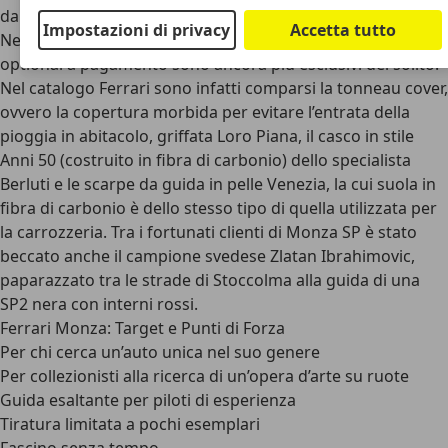
dall’acquistare accessori di lusso.
Impostazioni di privacy
Accetta tutto
Nel caso delle particolarissime berlinette Monza, poi, gli
optional a pagamento sono ancora più esclusivi del solito.
Nel catalogo Ferrari sono infatti comparsi la tonneau cover,
ovvero la copertura morbida per evitare l’entrata della
pioggia in abitacolo, griffata Loro Piana, il casco in stile
Anni 50 (costruito in fibra di carbonio) dello specialista
Berluti e le scarpe da guida in pelle Venezia, la cui suola in
fibra di carbonio è dello stesso tipo di quella utilizzata per
la carrozzeria. Tra i fortunati clienti di Monza SP è stato
beccato anche il campione svedese Zlatan Ibrahimovic,
paparazzato tra le strade di Stoccolma alla guida di una
SP2 nera con interni rossi.
Ferrari Monza: Target e Punti di Forza
Per chi cerca un’auto unica nel suo genere
Per collezionisti alla ricerca di un’opera d’arte su ruote
Guida esaltante per piloti di esperienza
Tiratura limitata a pochi esemplari