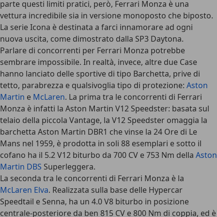
parte questi limiti pratici, però, Ferrari Monza è una
vettura incredibile sia in versione monoposto che biposto.
La serie Icona è destinata a farci innamorare ad ogni
nuova uscita, come dimostrato dalla
SP3 Daytona
.
Parlare di
concorrenti per Ferrari Monza
potrebbe
sembrare impossibile. In realtà, invece, altre due Case
hanno lanciato delle sportive di tipo Barchetta, prive di
tetto, parabrezza e qualsivoglia tipo di protezione:
Aston
Martin
e
McLaren
. La prima tra le concorrenti di Ferrari
Monza è infatti la Aston Martin V12 Speedster: basata sul
telaio della piccola Vantage, la V12 Speedster omaggia la
barchetta Aston Martin DBR1 che vinse la 24 Ore di Le
Mans nel 1959, è prodotta in soli 88 esemplari e sotto il
cofano ha il 5.2 V12 biturbo da 700 CV e 753 Nm della
Aston
Martin DBS
Superleggera.
La seconda tra le concorrenti di Ferrari Monza è la
McLaren Elva
. Realizzata sulla base delle Hypercar
Speedtail e Senna, ha un 4.0 V8 biturbo in posizione
centrale-posteriore da ben 815 CV e 800 Nm di coppia, ed è