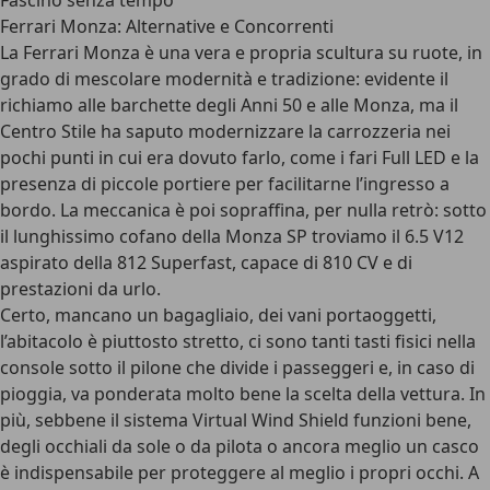
Fascino senza tempo
Ferrari Monza: Alternative e Concorrenti
La Ferrari Monza è una vera e propria scultura su ruote
, in
grado di mescolare modernità e tradizione: evidente il
richiamo alle barchette degli Anni 50 e alle Monza, ma il
Centro Stile ha saputo modernizzare la carrozzeria nei
pochi punti in cui era dovuto farlo, come i fari Full LED e la
presenza di piccole portiere per facilitarne l’ingresso a
bordo. La meccanica è poi sopraffina, per nulla retrò: sotto
il lunghissimo cofano della Monza SP troviamo il 6.5 V12
aspirato della 812 Superfast, capace di 810 CV e di
prestazioni da urlo.
Certo, mancano un bagagliaio, dei vani portaoggetti,
l’abitacolo è piuttosto stretto, ci sono tanti tasti fisici nella
console sotto il pilone che divide i passeggeri e, in caso di
pioggia, va ponderata molto bene la scelta della vettura. In
più, sebbene il sistema Virtual Wind Shield funzioni bene,
degli occhiali da sole o da pilota o ancora meglio un casco
è indispensabile per proteggere al meglio i propri occhi. A