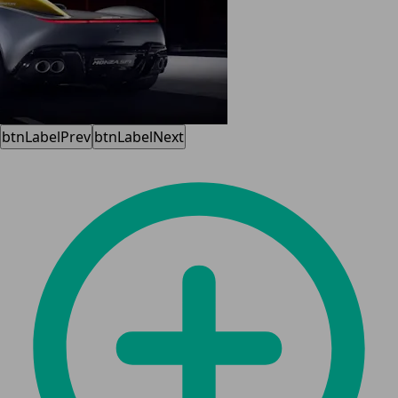
btnLabelPrev
btnLabelNext