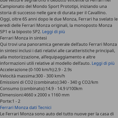
due vetture segnarono il debutto vincente di Ferrari nel
Campionato del Mondo Sport Prototipi, iniziando una
storia di successo nelle gare di durata per il Cavallino.
Oggi, oltre 65 anni dopo le due Monza, Ferrari ha svelato le
eredi delle Ferrari Monza originali, la monoposto
Monza
SP1
e la biposto
SP2
.
Leggi di più
Ferrari Monza in sintesi
Qui trovi una panoramica generale dell’auto Ferrari Monza
in sintesi inclusi i dati relativi alle caratteristiche principali,
alla motorizzazione, all’equipaggiamento e altre
informazioni utili relative al modello dell’auto.
Leggi di più
Accelerazione (0-100 km/h)
:
2.9 - 2.9s
Velocità massima
:
300 - 300 km/h
Emissioni di CO2 (combinato)
:
340 - 340 g CO2/km
Consumo (combinato)
:
14.9 - 14.9 l/100km
Dimensioni
:
4660 x 2000 x 1160 mm
Porte
:
1 - 2
Ferrari Monza
dati Tecnici
Le Ferrari Monza sono auto del tutto nuove per la casa di