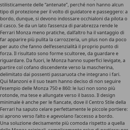
stilisticamente delle “antenate”, perché non hanno alcun
tipo di protezione per il volto di guidatore e passeggero: a
bordo, dunque, si devono indossare occhialoni da pilota o
il casco. Se da un lato l’assenza di parabrezza rende le
Ferrari Monza meno pratiche, dall’altro ha il vantaggio di
far apparire più pulita la carrozzeria, un plus non da poco
per auto che fanno dell’essenzialità il proprio punto di
forza. Il risultato sono forme scultoree, da guardare e
riguardare. Da fuori, le Monza hanno superfici levigate, a
partire col cofano discendente verso la mascherina,
delimitato dai possenti passaruota che integrano i fari.
Qui Manzoni e il suo team hanno deciso di non seguire
l’esempio delle Monza 750 e 860: le luci non sono più
rotonde, ma tese e allungate verso il basso. Il design
minimale è anche per le fiancate, dove il Centro Stile della
Ferrari ha saputo celare perfettamente le piccole portiere:
si aprono verso l’alto e agevolano l’accesso a bordo.
Una soluzione decisamente più comoda rispetto a quella