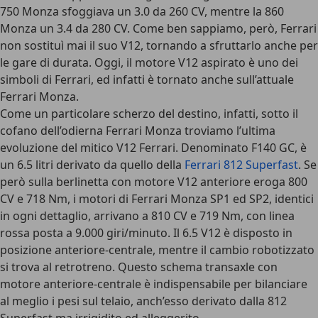
750 Monza sfoggiava un 3.0 da 260 CV
, mentre la 860
Monza un 3.4 da 280 CV. Come ben sappiamo, però, Ferrari
non sostituì mai il suo V12, tornando a sfruttarlo anche per
le gare di durata. Oggi, il motore V12 aspirato è uno dei
simboli di Ferrari, ed infatti è tornato anche sull’attuale
Ferrari Monza.
Come un particolare scherzo del destino, infatti, sotto il
cofano dell’odierna Ferrari Monza troviamo l’ultima
evoluzione del mitico V12 Ferrari. Denominato F140 GC, è
un 6.5 litri derivato da quello della
Ferrari 812 Superfast
. Se
però sulla berlinetta con motore V12 anteriore eroga 800
CV e 718 Nm, i motori di Ferrari Monza SP1 ed SP2, identici
in ogni dettaglio, arrivano a 810 CV e 719 Nm, con linea
rossa posta a 9.000 giri/minuto. Il 6.5 V12 è disposto in
posizione anteriore-centrale, mentre il cambio robotizzato
si trova al retrotreno. Questo schema transaxle con
motore anteriore-centrale è indispensabile per bilanciare
al meglio i pesi sul telaio, anch’esso derivato dalla 812