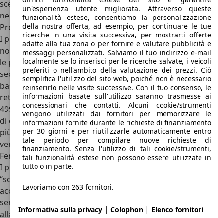
scena quattro enormi scarichi che si inglobano
un'esperienza utente migliorata. Attraverso queste
nell’estrattore.
funzionalità estese, consentiamo la personalizzazione
della nostra offerta, ad esempio, per continuare le tue
Prezzi Ferrari Monza
ricerche in una visita successiva, per mostrarti offerte
I prezzi di Ferrari Monza SP1 ed SP2 non sono stati resi
adatte alla tua zona o per fornire e valutare pubblicità e
noti al pubblico dalla Casa di Maranello
. Sicuramente, però,
messaggi personalizzati. Salviamo il tuo indirizzo e-mail
localmente se lo inserisci per le ricerche salvate, i veicoli
le prime due creazioni della serie Icona, sarà stato stellare:
preferiti o nell'ambito della valutazione dei prezzi. Ciò
secondo i ben informati, infatti, Ferrari ha richiesto una
semplifica l'utilizzo del sito web, poiché non è necessario
base di partenza di 1,6 milioni di euro per le sue sportive
reinserirlo nelle visite successive. Con il tuo consenso, le
informazioni basate sull'utilizzo saranno trasmesse ai
retrò. Usiamo il passato perché Ferrari ha venduto tutti e
concessionari che contatti. Alcuni cookie/strumenti
499 gli esemplari prodotti in tiratura limitata ancor prima
vengono utilizzati dai fornitori per memorizzare le
di essere prodotti. In più, come da tradizione per le vetture
informazioni fornite durante le richieste di finanziamento
per 30 giorni e per riutilizzarle automaticamente entro
più esclusive del Cavallino, le Ferrari Monza sono state
tale periodo per compilare nuove richieste di
vendute esclusivamente a clienti selezionati dalla stessa
finanziamento. Senza l'utilizzo di tali cookie/strumenti,
Ferrari tramite criteri molto rigidi e stringenti.
tali funzionalità estese non possono essere utilizzate in
tutto o in parte.
I prezzi di Ferrari Monza SP1 ed SP2, però, non si fermano
“solo” a 1,6 milioni di euro. La cifra da pagare, come spesso
Lavoriamo con 263 fornitori.
accade per le Rosse, è destinata però a lievitare
sensibilmente, perché il cliente difficilmente resiste davanti
|
|
Informativa sulla privacy
Colophon
Elenco fornitori
alla possibilità di personalizzare la sua vettura e