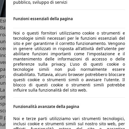
pubblico, sviluppo di servizi
Funzioni essenziali della pagina
Esterni Ferrari Monza
Bassissima e larghissima, questa Ferrari è una delle
Noi o questi fornitori utilizziamo cookie o strumenti e
roadster più iconiche di sempre. Fuori il fascino retrò è
tecnologie simili necessari per le funzioni essenziali del
unico ed inconfondibile con una grandissima bocca che al
sito e per garantirne il corretto funzionamento. Vengono
centro incastona l’iconico cavallino di Maranello
in genere utilizzati in risposta all'attività dell'utente per
abilitare funzioni importanti come l'impostazione e il
incorniciata da due fanali dall’aspetto futuristico. Ma la
mantenimento delle informazioni di accesso o delle
vera particolarità di questa vettura è l’
assenza del
preferenze sulla privacy. L'uso di questi cookie o
parabrezza
e del tetto che sicuramente non la rendono
tecnologie simili non può normalmente essere
disabilitato. Tuttavia, alcuni browser potrebbero bloccare
pratica ma al tempo stesso le conferiscono un fascino
questi cookie o strumenti simili o avvisare l'utente. Il
unico con un richiamo alle vetture del passato.
blocco di questi cookie o strumenti simili potrebbe
La fiancata è imponente grazie ai cerchi di dimensioni
influire sulla funzionalità del sito web.
generose e ad una presa d’aria posizionata poco sotto gli
specchietti retrovisori ed ovviamente non può mancare lo
Funzionalità avanzate della pagina
scudetto Ferrari sul profilo laterale.
Il posteriore è dominato da fanali LED che si estendono
Noi e terze parti utilizziamo vari strumenti tecnologici,
inclusi cookie e strumenti simili sul nostro sito web, per
lungo tutta la fiancata mentre più in basso dominano la
offrirti funzionalità estese del sito e garantire