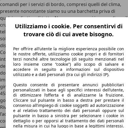
comandi per i servizi di bordo, compresi quelli del clima,
presente nonostante siamo su una barchetta priva di
qualsivoglia tipo di tetto. Non mancano poi i comandi per il
cruise control, per il sistema di infotainment e per le
Utilizziamo i cookie. Per consentirvi di
telecamere di retromarcia, nonché per il sistema che
trovare ciò di cui avete bisogno.
solleva l’asse anteriore per evitare il contatto con dossi
dissuasori o rampe e il selettore del cambio.
Per offrire all’utente la migliore esperienza possibile con
Come in tutte le berlinette Ferrari moderne, infatti, gli
le nostre offerte, utilizziamo cookie propri e di fornitori
interni di Ferrari Monza sono privi di un classico schermo
terzi nonché altre tecnologie (di seguito menzionati nel
loro insieme come “cookie”) allo scopo di salvare e
dell’infotainment:
tutto è alloggiato nel quadro strumenti
,
accedere in seguito a informazioni sul dispositivo
dotato di due schermi digitali ai lati del bellissimo ed
utilizzato e a dati personali (tra cui gli indirizzi IP).
immancabile contagiri analogico con linea rossa a 9.000
Questo consente di presentare annunci pubblicitari
giri. Davanti a lui troviamo il volante, che dal debutto della
personalizzati in base agli specifici interessi dell’utente,
458 Italia nel 2009 è molto più di uno strumento per
di ottimizzare l’offerta e di analizzarne la fruizione.
governare le ruote.
Cliccare sul pulsante in basso a destra per prestare il
consenso all’impiego di cookie soggetti ad autorizzazione
Rivestito in pelle e fibra di carbonio, integra il tasto per
e al relativo trattamento dei dati personali oppure sul
l’accensione del motore, per le frecce, per i fari, per
pulsante in basso a sinistra per selezionare i cookie in
controllare la risposta degli ammortizzatori e anche per il
dettaglio o per opporsi al trattamento dei dati personali
nella misura in cui ha luogo in base a legittimi interessi.
mitico Manettino, il selettore delle modalità di guida: da