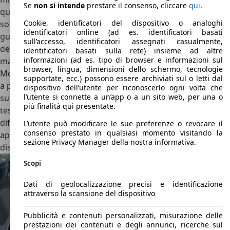
Se
non si intende
prestare il consenso, cliccare
qui
.
quello per tutti i giorni, che attraverso l’elettronica rende
Cookie, identificatori del dispositivo o analoghi
sorniona la Ferrari Monza, a quello per la pista, riservato ai
identificatori online (ad es. identificatori basati
guidatori esperti. Dietro il volante, ancorate al piantone
sull’accesso, identificatori assegnati casualmente,
dello sterzo, ci sono le grandi palette per cambiare marcia
identificatori basati sulla rete) insieme ad altre
informazioni (ad es. tipo di browser e informazioni sul
manualmente. Concludendo con gli interni di Ferrari
browser, lingua, dimensioni dello schermo, tecnologie
Monza, i materiali sono ottimi, tra fibra di carbonio e pelle
supportate, ecc.) possono essere archiviati sul o letti dal
a profusione, mentre i sedili regolabili offrono il giusto
dispositivo dell’utente per riconoscerlo ogni volta che
l’utente si connette a un’app o a un sito web, per una o
supporto e la giusta quantità di spazio, soprattutto per la
più finalità qui presentate.
testa visto che… non c’è il tetto. A voler proprio trovare un
difetto, i tanti tasti nel volante hanno bisogno di
L’utente può modificare le sue preferenze o revocare il
consenso prestato in qualsiasi momento visitando la
apprendistato prima di essere “maneggiati” senza
sezione Privacy Manager della nostra informativa.
distrazioni.
Scopi
Dati di geolocalizzazione precisi e identificazione
attraverso la scansione del dispositivo
Pubblicità e contenuti personalizzati, misurazione delle
prestazioni dei contenuti e degli annunci, ricerche sul