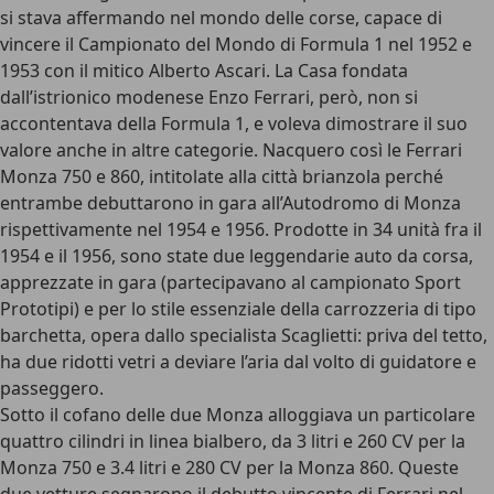
si stava affermando nel mondo delle corse, capace di
vincere il Campionato del Mondo di Formula 1 nel 1952 e
1953 con il mitico Alberto Ascari. La Casa fondata
dall’istrionico modenese Enzo Ferrari, però, non si
accontentava della Formula 1, e voleva dimostrare il suo
valore anche in altre categorie. Nacquero così le Ferrari
Monza 750 e 860, intitolate alla città brianzola perché
entrambe debuttarono in gara all’Autodromo di Monza
rispettivamente nel 1954 e 1956. Prodotte in 34 unità fra il
1954 e il 1956, sono state due leggendarie auto da corsa,
apprezzate in gara (partecipavano al campionato Sport
Prototipi) e per lo stile essenziale della carrozzeria di tipo
barchetta, opera dallo specialista Scaglietti: priva del tetto,
ha due ridotti vetri a deviare l’aria dal volto di guidatore e
passeggero.
Sotto il cofano delle due Monza alloggiava un particolare
quattro cilindri in linea bialbero, da 3 litri e 260 CV per la
Monza 750 e 3.4 litri e 280 CV per la Monza 860. Queste