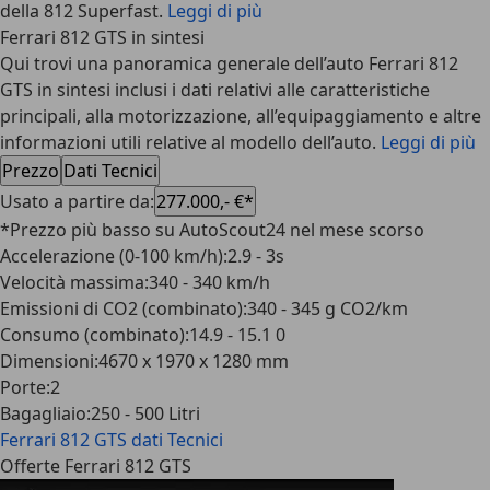
della 812 Superfast.
Leggi di più
Ferrari 812 GTS in sintesi
Qui trovi una panoramica generale dell’auto Ferrari 812
GTS in sintesi inclusi i dati relativi alle caratteristiche
principali, alla motorizzazione, all’equipaggiamento e altre
informazioni utili relative al modello dell’auto.
Leggi di più
Prezzo
Dati Tecnici
Usato a partire da
:
277.000,- €*
*Prezzo più basso su AutoScout24 nel mese scorso
Accelerazione (0-100 km/h)
:
2.9 - 3s
Velocità massima
:
340 - 340 km/h
Emissioni di CO2 (combinato)
:
340 - 345 g CO2/km
Consumo (combinato)
:
14.9 - 15.1 0
Dimensioni
:
4670 x 1970 x 1280 mm
Porte
:
2
Bagagliaio
:
250 - 500 Litri
Ferrari 812 GTS
dati Tecnici
Offerte Ferrari 812 GTS