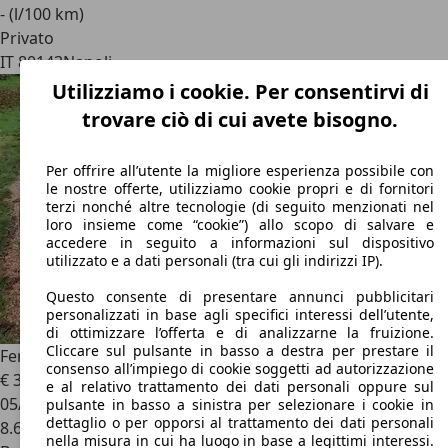
- (l/100 km)
Privato
IT 80143
Napoli
Utilizziamo i cookie. Per consentirvi di
trovare ciò di cui avete bisogno.
Per offrire all’utente la migliore esperienza possibile con
le nostre offerte, utilizziamo cookie propri e di fornitori
terzi nonché altre tecnologie (di seguito menzionati nel
loro insieme come “cookie”) allo scopo di salvare e
accedere in seguito a informazioni sul dispositivo
utilizzato e a dati personali (tra cui gli indirizzi IP).
Questo consente di presentare annunci pubblicitari
personalizzati in base agli specifici interessi dell’utente,
di ottimizzare l’offerta e di analizzarne la fruizione.
Cliccare sul pulsante in basso a destra per prestare il
Ferrari 812
812 Superfast 6.5 dct
consenso all’impiego di cookie soggetti ad autorizzazione
€ 365.000
e al relativo trattamento dei dati personali oppure sul
05/2020
pulsante in basso a sinistra per selezionare i cookie in
dettaglio o per opporsi al trattamento dei dati personali
8.600 km
nella misura in cui ha luogo in base a legittimi interessi.