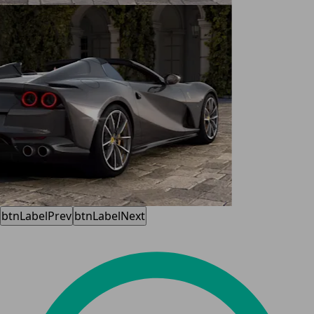
btnLabelPrev
btnLabelNext