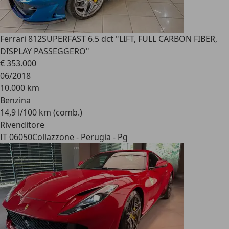
Ferrari 812
SUPERFAST 6.5 dct "LIFT, FULL CARBON FIBER,
DISPLAY PASSEGGERO"
€ 353.000
06/2018
10.000 km
Benzina
14,9 l/100 km (comb.)
Rivenditore
IT 06050
Collazzone - Perugia - Pg