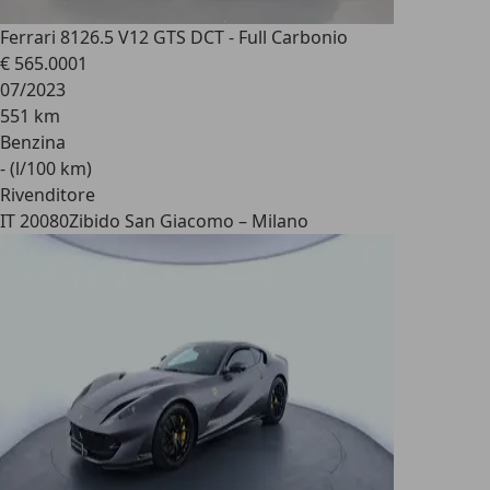
Ferrari 812
6.5 V12 GTS DCT - Full Carbonio
€ 565.000
1
07/2023
551 km
Benzina
- (l/100 km)
Rivenditore
IT 20080
Zibido San Giacomo – Milano