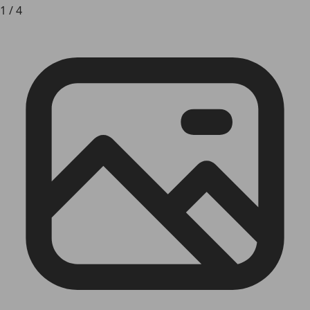
1
/
4