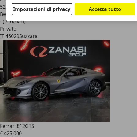
52.000 km
Impostazioni di privacy
Accetta tutto
Benzina
- (l/100 km)
Privato
IT 46029
Suzzara
Ferrari 812
GTS
€ 425.000