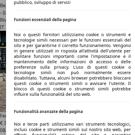
pubblico, sviluppo di servizi
Benzina
- (l/100 km)
Rivenditore
Funzioni essenziali della pagina
IT 37035
San Giovanni Ilarione - Verona
Noi o questi fornitori utilizziamo cookie o strumenti e
tecnologie simili necessari per le funzioni essenziali del
sito e per garantirne il corretto funzionamento. Vengono
in genere utilizzati in risposta all'attività dell'utente per
abilitare funzioni importanti come l'impostazione e il
mantenimento delle informazioni di accesso o delle
preferenze sulla privacy. L'uso di questi cookie o
tecnologie simili non può normalmente essere
disabilitato. Tuttavia, alcuni browser potrebbero bloccare
questi cookie o strumenti simili o avvisare l'utente. Il
blocco di questi cookie o strumenti simili potrebbe
influire sulla funzionalità del sito web.
Funzionalità avanzate della pagina
Ferrari 812
€ 355.000
Noi e terze parti utilizziamo vari strumenti tecnologici,
inclusi cookie e strumenti simili sul nostro sito web, per
08/2020
offrirti funzionalità estese del sito e garantire