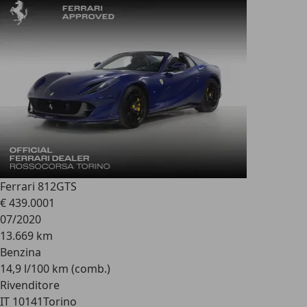
Ferrari 812
GTS
€ 439.000
1
07/2020
13.669 km
Benzina
14,9 l/100 km (comb.)
Rivenditore
IT 10141
Torino