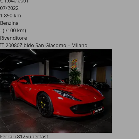
€ 1.640.000
1
07/2022
1.890 km
Benzina
- (l/100 km)
Rivenditore
IT 20080
Zibido San Giacomo – Milano
Ferrari 812
Superfast