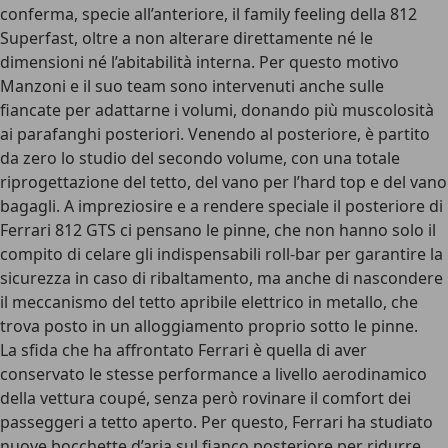
conferma, specie all’anteriore, il family feeling della 812
Superfast, oltre a non alterare direttamente né le
dimensioni né l’abitabilità interna. Per questo motivo
Manzoni e il suo team sono intervenuti anche sulle
fiancate per adattarne i volumi, donando più muscolosità
ai parafanghi posteriori. Venendo al posteriore, è partito
da zero lo studio del secondo volume, con una totale
riprogettazione del tetto, del vano per l’hard top e del vano
bagagli. A impreziosire e a rendere speciale il posteriore di
Ferrari 812 GTS ci pensano le pinne, che non hanno solo il
compito di celare gli indispensabili roll-bar per garantire la
sicurezza in caso di ribaltamento, ma anche di nascondere
il meccanismo del tetto apribile elettrico in metallo, che
trova posto in un alloggiamento proprio sotto le pinne.
La sfida che ha affrontato Ferrari è quella di aver
conservato le stesse performance a livello aerodinamico
della vettura coupé, senza però rovinare il comfort dei
passeggeri a tetto aperto. Per questo, Ferrari ha studiato
nuove bocchette d’aria sul fianco posteriore per ridurre