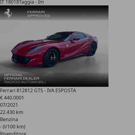
IT 18018
Taggia - Im
Ferrari 812
812 GTS - IVA ESPOSTA
€ 440.000
1
07/2021
22.430 km
Benzina
- (l/100 km)
Rivenditore