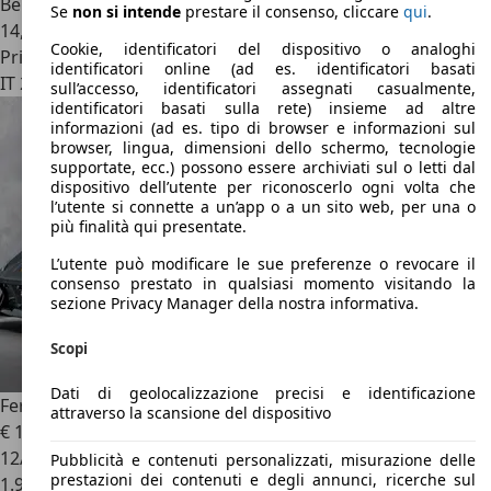
Benzina
Se
non si intende
prestare il consenso, cliccare
qui
.
14,9 l/100 km (comb.)
Cookie, identificatori del dispositivo o analoghi
Privato
identificatori online (ad es. identificatori basati
IT 21023
Besozzo
sull’accesso, identificatori assegnati casualmente,
identificatori basati sulla rete) insieme ad altre
informazioni (ad es. tipo di browser e informazioni sul
browser, lingua, dimensioni dello schermo, tecnologie
supportate, ecc.) possono essere archiviati sul o letti dal
dispositivo dell’utente per riconoscerlo ogni volta che
l’utente si connette a un’app o a un sito web, per una o
più finalità qui presentate.
L’utente può modificare le sue preferenze o revocare il
consenso prestato in qualsiasi momento visitando la
sezione Privacy Manager della nostra informativa.
Scopi
Dati di geolocalizzazione precisi e identificazione
Ferrari 812
812 Competizione 6.5
attraverso la scansione del dispositivo
€ 1.613.000
12/2022
Pubblicità e contenuti personalizzati, misurazione delle
prestazioni dei contenuti e degli annunci, ricerche sul
1.990 km