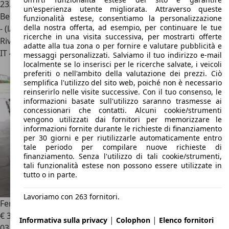
23.500 km
un'esperienza utente migliorata. Attraverso queste
Benzina
funzionalità estese, consentiamo la personalizzazione
della nostra offerta, ad esempio, per continuare le tue
- (l/100 km)
ricerche in una visita successiva, per mostrarti offerte
Rivenditore
adatte alla tua zona o per fornire e valutare pubblicità e
IT 47891
Dogana - Repubblica Di San Marino - Rsm
messaggi personalizzati. Salviamo il tuo indirizzo e-mail
localmente se lo inserisci per le ricerche salvate, i veicoli
preferiti o nell'ambito della valutazione dei prezzi. Ciò
semplifica l'utilizzo del sito web, poiché non è necessario
reinserirlo nelle visite successive. Con il tuo consenso, le
informazioni basate sull'utilizzo saranno trasmesse ai
concessionari che contatti. Alcuni cookie/strumenti
vengono utilizzati dai fornitori per memorizzare le
informazioni fornite durante le richieste di finanziamento
per 30 giorni e per riutilizzarle automaticamente entro
tale periodo per compilare nuove richieste di
finanziamento. Senza l'utilizzo di tali cookie/strumenti,
tali funzionalità estese non possono essere utilizzate in
tutto o in parte.
Lavoriamo con 263 fornitori.
Ferrari 812
€ 300.000
|
|
Informativa sulla privacy
Colophon
Elenco fornitori
03/2018