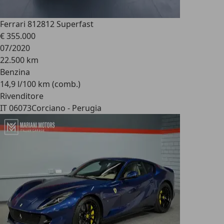
Ferrari 812
812 Superfast
€ 355.000
07/2020
22.500 km
Benzina
14,9 l/100 km (comb.)
Rivenditore
IT 06073
Corciano - Perugia