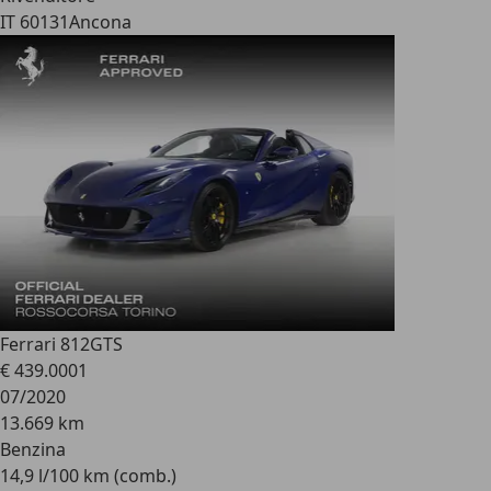
IT 60131
Ancona
Ferrari 812
GTS
€ 439.000
1
07/2020
13.669 km
Benzina
14,9 l/100 km (comb.)