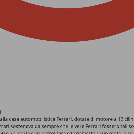
i
alla casa automobilistica Ferrari, dotata di motore a 12 cili
rrari sosteneva da sempre che le vere Ferrari fossero tali sol
0 e 70, poi la crisi petrolifera e la richiesta di un motore 