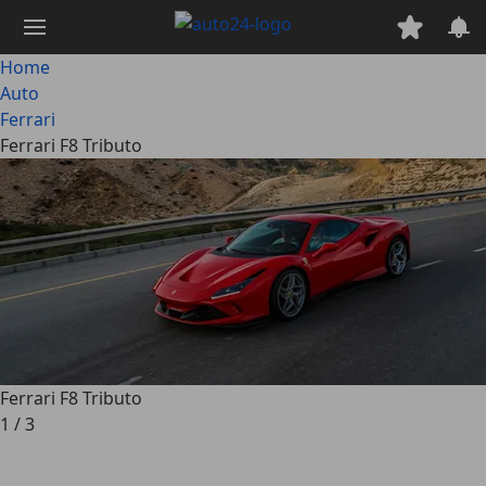
Passa
al
contenuto
Home
principale
Auto
Ferrari
Ferrari F8 Tributo
Ferrari F8 Tributo
1
/
3