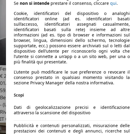
Se
non si intende
prestare il consenso, cliccare
qui
.
Cookie, identificatori del dispositivo o analoghi
identificatori online (ad es. identificatori basati
sull’accesso, identificatori assegnati casualmente,
identificatori basati sulla rete) insieme ad altre
informazioni (ad es. tipo di browser e informazioni sul
browser, lingua, dimensioni dello schermo, tecnologie
supportate, ecc.) possono essere archiviati sul o letti dal
dispositivo dell’utente per riconoscerlo ogni volta che
l’utente si connette a un’app o a un sito web, per una o
più finalità qui presentate.
Ferrari F8 Tributo
F8 Tributo con GARANZIA FERRARI POWER
L’utente può modificare le sue preferenze o revocare il
€ 245.000
consenso prestato in qualsiasi momento visitando la
01/2022
sezione Privacy Manager della nostra informativa.
59.990 km
Scopi
Benzina
- (l/100 km)
Dati di geolocalizzazione precisi e identificazione
Rivenditore
attraverso la scansione del dispositivo
IT 09170
Oristano
Pubblicità e contenuti personalizzati, misurazione delle
prestazioni dei contenuti e degli annunci, ricerche sul