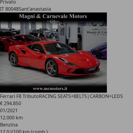
Privato
IT 80048
Sant'anastasia
Ferrari F8 Tributo
RACING SEATS+BELTS|CARBON+LEDS
€ 294.850
01/2021
12.000 km
Benzina
12,0 l/100 km (comb.)