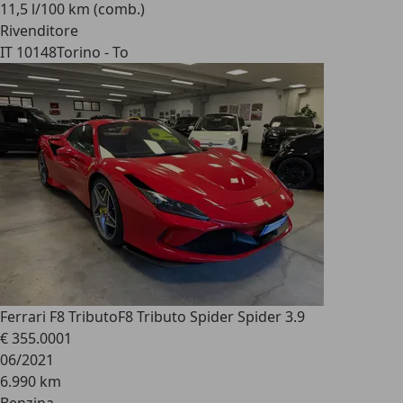
11,5 l/100 km (comb.)
Rivenditore
IT 10148
Torino - To
Ferrari F8 Tributo
F8 Tributo Spider Spider 3.9
€ 355.000
1
06/2021
6.990 km