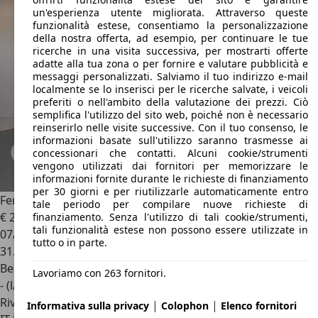
un'esperienza utente migliorata. Attraverso queste
funzionalità estese, consentiamo la personalizzazione
della nostra offerta, ad esempio, per continuare le tue
ricerche in una visita successiva, per mostrarti offerte
adatte alla tua zona o per fornire e valutare pubblicità e
messaggi personalizzati. Salviamo il tuo indirizzo e-mail
localmente se lo inserisci per le ricerche salvate, i veicoli
preferiti o nell'ambito della valutazione dei prezzi. Ciò
semplifica l'utilizzo del sito web, poiché non è necessario
reinserirlo nelle visite successive. Con il tuo consenso, le
informazioni basate sull'utilizzo saranno trasmesse ai
concessionari che contatti. Alcuni cookie/strumenti
vengono utilizzati dai fornitori per memorizzare le
informazioni fornite durante le richieste di finanziamento
per 30 giorni e per riutilizzarle automaticamente entro
Ferrari F8 Tributo
4.0 V8 670cv
tale periodo per compilare nuove richieste di
€ 279.000
finanziamento. Senza l'utilizzo di tali cookie/strumenti,
tali funzionalità estese non possono essere utilizzate in
07/2021
tutto o in parte.
31.245 km
Benzina
Lavoriamo con 263 fornitori.
- (l/100 km)
Rivenditore
|
|
Informativa sulla privacy
Colophon
Elenco fornitori