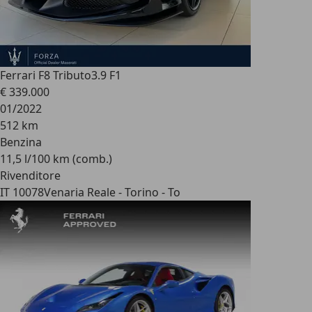
Ferrari F8 Tributo
3.9 F1
€ 339.000
01/2022
512 km
Benzina
11,5 l/100 km (comb.)
Rivenditore
IT 10078
Venaria Reale - Torino - To