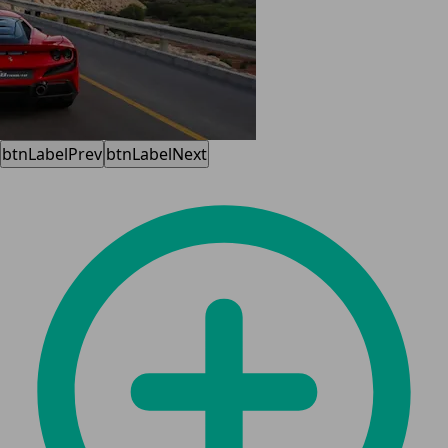
btnLabelPrev
btnLabelNext