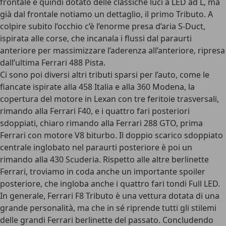
frontale è quindi dotato delle classiche luci a LED ad L, ma
già dal frontale notiamo un dettaglio, il primo Tributo. A
colpire subito l’occhio c’è l’enorme presa d’aria S-Duct,
ispirata alle corse, che incanala i flussi dal paraurti
anteriore per massimizzare l’aderenza all’anteriore, ripresa
dall’ultima Ferrari 488 Pista.
Ci sono poi diversi altri tributi sparsi per l’auto, come le
fiancate ispirate alla 458 Italia e alla 360 Modena, la
copertura del motore in Lexan con tre feritoie trasversali,
rimando alla Ferrari F40, e i quattro fari posteriori
sdoppiati, chiaro rimando alla Ferrari 288 GTO, prima
Ferrari con motore V8 biturbo. Il doppio scarico sdoppiato
centrale inglobato nel paraurti posteriore è poi un
rimando alla 430 Scuderia. Rispetto alle altre berlinette
Ferrari, troviamo in coda anche un importante spoiler
posteriore, che ingloba anche i quattro fari tondi Full LED.
In generale, Ferrari F8 Tributo è una vettura dotata di una
grande personalità, ma che in sé riprende tutti gli stilemi
delle grandi Ferrari berlinette del passato. Concludendo