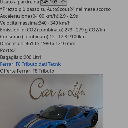
Usato a partire da
:
245.103,- €*
*Prezzo più basso su AutoScout24 nel mese scorso
Accelerazione (0-100 km/h)
:
2.9 - 2.9s
Velocità massima
:
340 - 340 km/h
Emissioni di CO2 (combinato)
:
273 - 279 g CO2/km
Consumo (combinato)
:
12 - 12.3 l/100km
Dimensioni
:
4610 x 1980 x 1210 mm
Porte
:
2
Bagagliaio
:
200 Litri
Ferrari F8 Tributo
dati Tecnici
Offerte Ferrari F8 Tributo