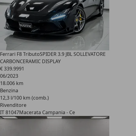
Ferrari F8 Tributo
SPIDER 3.9 JBL SOLLEVATORE
CARBONCERAMIC DISPLAY
€ 339.999
1
06/2023
18.006 km
Benzina
12,3 l/100 km (comb.)
Rivenditore
IT 81047
Macerata Campania - Ce