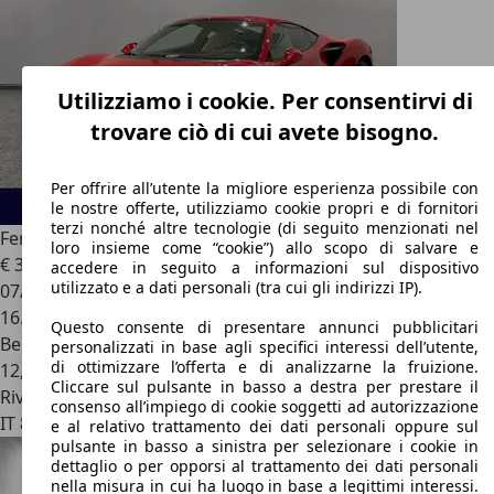
Utilizziamo i cookie. Per consentirvi di
trovare ciò di cui avete bisogno.
Per offrire all’utente la migliore esperienza possibile con
le nostre offerte, utilizziamo cookie propri e di fornitori
terzi nonché altre tecnologie (di seguito menzionati nel
Ferrari F8 Tributo
F8 Tributo Coupe Coupe 3.9
loro insieme come “cookie”) allo scopo di salvare e
€ 345.000
accedere in seguito a informazioni sul dispositivo
utilizzato e a dati personali (tra cui gli indirizzi IP).
07/2022
16.800 km
Questo consente di presentare annunci pubblicitari
Benzina
personalizzati in base agli specifici interessi dell’utente,
di ottimizzare l’offerta e di analizzarne la fruizione.
12,0 l/100 km (comb.)
Cliccare sul pulsante in basso a destra per prestare il
Rivenditore
consenso all’impiego di cookie soggetti ad autorizzazione
IT 80026
Casoria - Napoli
e al relativo trattamento dei dati personali oppure sul
pulsante in basso a sinistra per selezionare i cookie in
dettaglio o per opporsi al trattamento dei dati personali
nella misura in cui ha luogo in base a legittimi interessi.