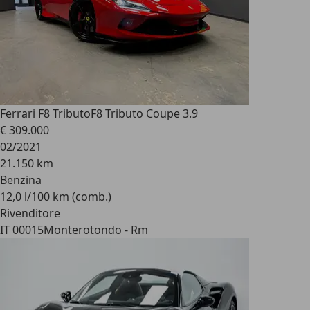
Ferrari F8 Tributo
F8 Tributo Coupe 3.9
€ 309.000
02/2021
21.150 km
Benzina
12,0 l/100 km (comb.)
Rivenditore
IT 00015
Monterotondo - Rm