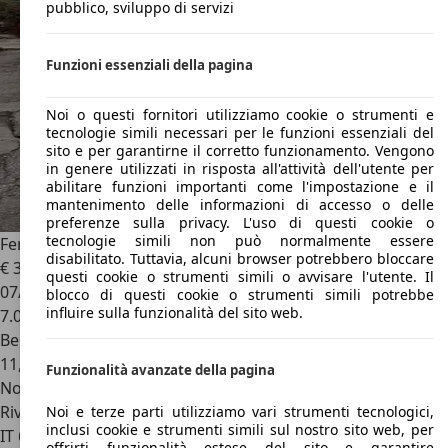
pubblico, sviluppo di servizi
Funzioni essenziali della pagina
Noi o questi fornitori utilizziamo cookie o strumenti e
tecnologie simili necessari per le funzioni essenziali del
sito e per garantirne il corretto funzionamento. Vengono
in genere utilizzati in risposta all'attività dell'utente per
abilitare funzioni importanti come l'impostazione e il
mantenimento delle informazioni di accesso o delle
preferenze sulla privacy. L'uso di questi cookie o
tecnologie simili non può normalmente essere
Ferrari F8 Tributo
disabilitato. Tuttavia, alcuni browser potrebbero bloccare
€ 315.000
1
questi cookie o strumenti simili o avvisare l'utente. Il
07/2021
blocco di questi cookie o strumenti simili potrebbe
influire sulla funzionalità del sito web.
7.000 km
Benzina
11,5 l/100 km (comb.)
Funzionalità avanzate della pagina
Novità
Rivenditore
Noi e terze parti utilizziamo vari strumenti tecnologici,
inclusi cookie e strumenti simili sul nostro sito web, per
IT 61048
S.angelo In Vado - Pesaro Urbino - Pu
offrirti funzionalità estese del sito e garantire