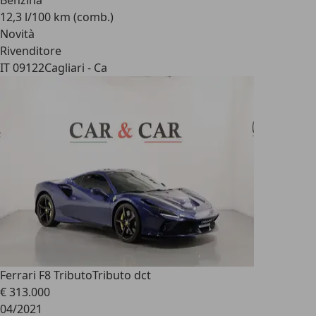
Benzina
12,3 l/100 km (comb.)
Novità
Rivenditore
IT 09122
Cagliari - Ca
Ferrari F8 Tributo
Tributo dct
€ 313.000
04/2021