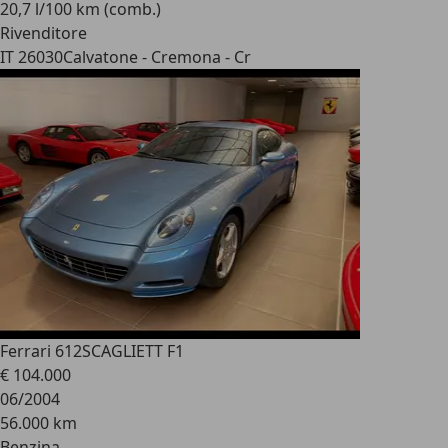
20,7 l/100 km (comb.)
Rivenditore
IT 26030
Calvatone - Cremona - Cr
Ferrari 612
SCAGLIETT F1
€ 104.000
06/2004
56.000 km
Benzina