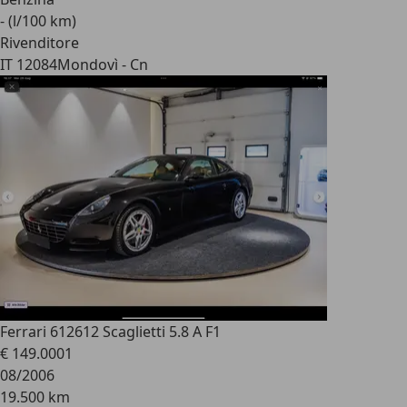
- (l/100 km)
Rivenditore
IT 12084
Mondovì - Cn
Ferrari 612
612 Scaglietti 5.8 A F1
€ 149.000
1
08/2006
19.500 km