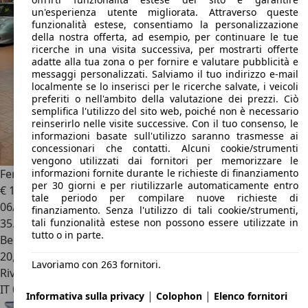
un'esperienza utente migliorata. Attraverso queste
funzionalità estese, consentiamo la personalizzazione
della nostra offerta, ad esempio, per continuare le tue
ricerche in una visita successiva, per mostrarti offerte
adatte alla tua zona o per fornire e valutare pubblicità e
messaggi personalizzati. Salviamo il tuo indirizzo e-mail
localmente se lo inserisci per le ricerche salvate, i veicoli
preferiti o nell'ambito della valutazione dei prezzi. Ciò
semplifica l'utilizzo del sito web, poiché non è necessario
reinserirlo nelle visite successive. Con il tuo consenso, le
informazioni basate sull'utilizzo saranno trasmesse ai
concessionari che contatti. Alcuni cookie/strumenti
vengono utilizzati dai fornitori per memorizzare le
informazioni fornite durante le richieste di finanziamento
Ferrari 612
Scaglietti HGTC F1 Unica-Tagliandi-Vip book
per 30 giorni e per riutilizzarle automaticamente entro
€ 123.000
tale periodo per compilare nuove richieste di
06/2007
finanziamento. Senza l'utilizzo di tali cookie/strumenti,
tali funzionalità estese non possono essere utilizzate in
35.143 km
tutto o in parte.
Benzina
20,7 l/100 km (comb.)
Lavoriamo con 263 fornitori.
Rivenditore
IT 00123
Roma - Rm
|
|
Informativa sulla privacy
Colophon
Elenco fornitori