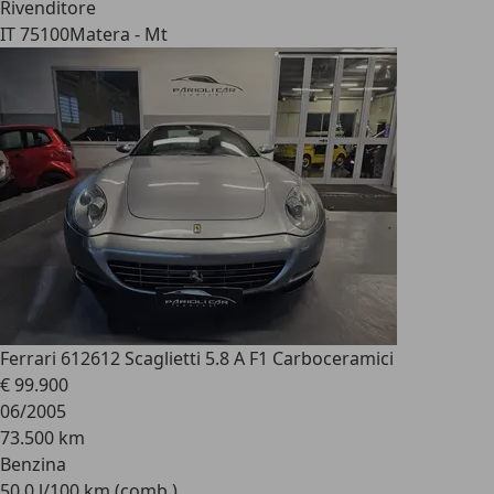
Rivenditore
IT 75100
Matera - Mt
Ferrari 612
612 Scaglietti 5.8 A F1 Carboceramici
€ 99.900
06/2005
73.500 km
Benzina
50,0 l/100 km (comb.)