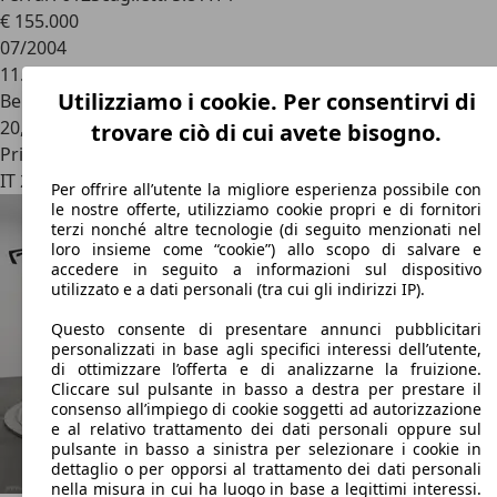
€ 155.000
07/2004
11.888 km
Utilizziamo i cookie. Per consentirvi di
Benzina
20,5 l/100 km (comb.)
trovare ciò di cui avete bisogno.
Privato
IT 24121
Bergamo
Per offrire all’utente la migliore esperienza possibile con
le nostre offerte, utilizziamo cookie propri e di fornitori
terzi nonché altre tecnologie (di seguito menzionati nel
loro insieme come “cookie”) allo scopo di salvare e
accedere in seguito a informazioni sul dispositivo
utilizzato e a dati personali (tra cui gli indirizzi IP).
Questo consente di presentare annunci pubblicitari
personalizzati in base agli specifici interessi dell’utente,
di ottimizzare l’offerta e di analizzarne la fruizione.
Cliccare sul pulsante in basso a destra per prestare il
consenso all’impiego di cookie soggetti ad autorizzazione
e al relativo trattamento dei dati personali oppure sul
pulsante in basso a sinistra per selezionare i cookie in
dettaglio o per opporsi al trattamento dei dati personali
nella misura in cui ha luogo in base a legittimi interessi.