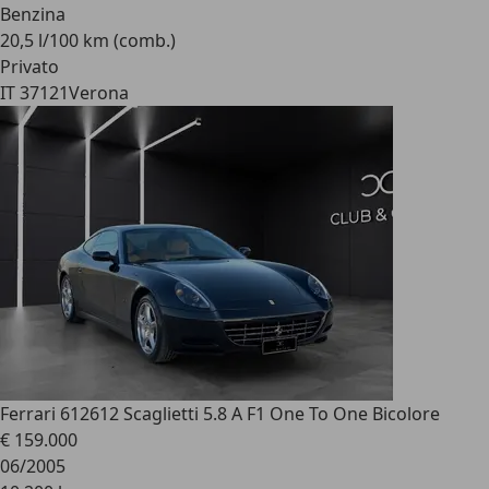
Benzina
20,5 l/100 km (comb.)
Privato
IT 37121
Verona
Ferrari 612
612 Scaglietti 5.8 A F1 One To One Bicolore
€ 159.000
06/2005