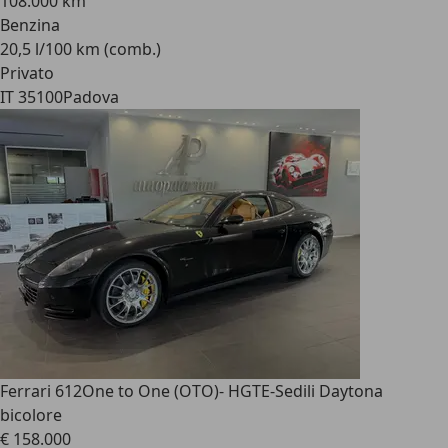
108.000 km
Benzina
20,5 l/100 km (comb.)
Privato
IT 35100
Padova
Ferrari 612
One to One (OTO)- HGTE-Sedili Daytona
bicolore
€ 158.000