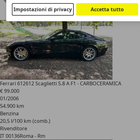
Impostazioni di privacy
Accetta tutto
Ferrari 612
612 Scaglietti 5.8 A F1 - CARBOCERAMICA
€ 99.000
01/2006
54.900 km
Benzina
20,5 l/100 km (comb.)
Rivenditore
IT 00136
Roma - Rm