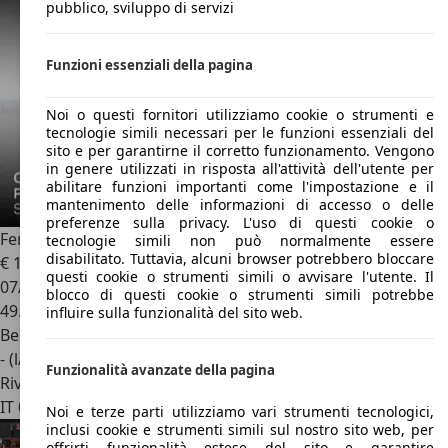
pubblico, sviluppo di servizi
Funzioni essenziali della pagina
Noi o questi fornitori utilizziamo cookie o strumenti e
tecnologie simili necessari per le funzioni essenziali del
sito e per garantirne il corretto funzionamento. Vengono
in genere utilizzati in risposta all'attività dell'utente per
abilitare funzioni importanti come l'impostazione e il
mantenimento delle informazioni di accesso o delle
preferenze sulla privacy. L'uso di questi cookie o
Ferrari 612
612 Scaglietti F1
tecnologie simili non può normalmente essere
disabilitato. Tuttavia, alcuni browser potrebbero bloccare
€ 129.500
questi cookie o strumenti simili o avvisare l'utente. Il
07/2007
blocco di questi cookie o strumenti simili potrebbe
49.500 km
influire sulla funzionalità del sito web.
Benzina
- (l/100 km)
Funzionalità avanzate della pagina
Rivenditore
IT 00156
Roma - Rm
Noi e terze parti utilizziamo vari strumenti tecnologici,
inclusi cookie e strumenti simili sul nostro sito web, per
offrirti funzionalità estese del sito e garantire