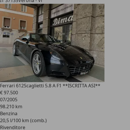
IT 37135
Verona - Vr
Ferrari 612
Scaglietti 5.8 A F1 **ISCRITTA ASI**
€ 97.500
07/2005
98.210 km
Benzina
20,5 l/100 km (comb.)
Rivenditore