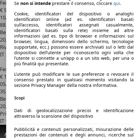
Ferrari 612
Scaglietti F1
Se
non si intende
prestare il consenso, cliccare
qui
.
€ 99.000
Cookie, identificatori del dispositivo o analoghi
10/2006
identificatori online (ad es. identificatori basati
88.451 km
sull’accesso, identificatori assegnati casualmente,
identificatori basati sulla rete) insieme ad altre
Benzina
informazioni (ad es. tipo di browser e informazioni sul
20,7 l/100 km (comb.)
browser, lingua, dimensioni dello schermo, tecnologie
Rivenditore
supportate, ecc.) possono essere archiviati sul o letti dal
dispositivo dell’utente per riconoscerlo ogni volta che
IT 20040
Cambiago - Milano - Mi
l’utente si connette a un’app o a un sito web, per una o
più finalità qui presentate.
Ferrari 612
Scaglietti 5.8
L’utente può modificare le sue preferenze o revocare il
€ 103.000
consenso prestato in qualsiasi momento visitando la
05/2006
sezione Privacy Manager della nostra informativa.
35.000 km
Scopi
Benzina
20,7 l/100 km (comb.)
Dati di geolocalizzazione precisi e identificazione
Privato
attraverso la scansione del dispositivo
IT 96100
Siracusa
Pubblicità e contenuti personalizzati, misurazione delle
prestazioni dei contenuti e degli annunci, ricerche sul