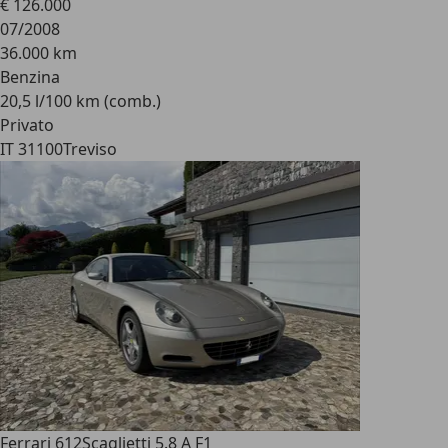
€ 126.000
07/2008
36.000 km
Benzina
20,5 l/100 km (comb.)
Privato
IT 31100
Treviso
Ferrari 612
Scaglietti 5.8 A F1