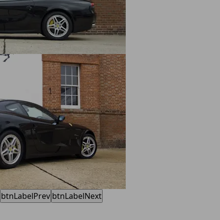
btnLabelPrev
btnLabelNext