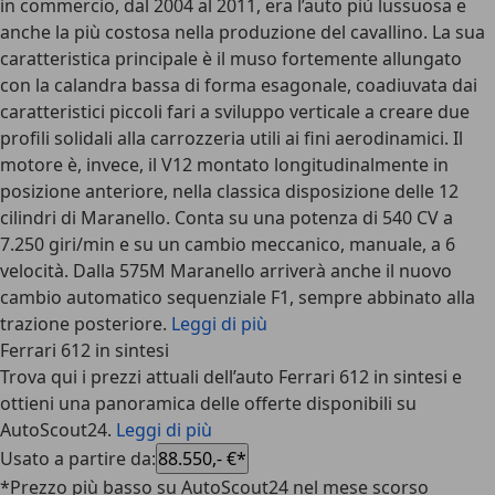
in commercio, dal 2004 al 2011, era l’auto più lussuosa e
anche la più costosa nella produzione del cavallino. La sua
caratteristica principale è il muso fortemente allungato
con la calandra bassa di forma esagonale, coadiuvata dai
caratteristici piccoli fari a sviluppo verticale a creare due
profili solidali alla carrozzeria utili ai fini aerodinamici. Il
motore è, invece, il V12 montato longitudinalmente in
posizione anteriore, nella classica disposizione delle 12
cilindri di Maranello. Conta su una potenza di 540 CV a
7.250 giri/min e su un cambio meccanico, manuale, a 6
velocità. Dalla 575M Maranello arriverà anche il nuovo
cambio automatico sequenziale F1, sempre abbinato alla
trazione posteriore.
Leggi di più
Ferrari 612 in sintesi
Trova qui i prezzi attuali dell’auto Ferrari 612 in sintesi e
ottieni una panoramica delle offerte disponibili su
AutoScout24.
Leggi di più
Usato a partire da
:
88.550,- €*
*Prezzo più basso su AutoScout24 nel mese scorso