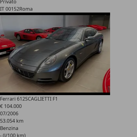
Privato
IT 00152
Roma
Ferrari 612
SCAGLIETTI F1
€ 104.000
07/2006
53.054 km
Benzina
- (l/100 km)