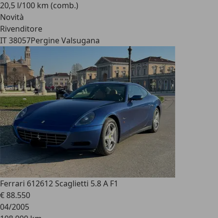
20,5 l/100 km (comb.)
Novità
Rivenditore
IT 38057
Pergine Valsugana
Ferrari 612
612 Scaglietti 5.8 A F1
€ 88.550
04/2005