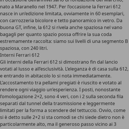
nato a Maranello nel 1947. Per l’occasione la Ferrari 612
nasce in un’edizione limitata, ovviamente in 60 esemplari,
con carrozzeria bicolore e tetto panoramico in vetro. Da
buona GT, infine, la 612 si rivela anche spaziosa nel vano
bagagli per quanto spazio possa offrire la sua coda
estremamente raccolta: siamo sui livelli di una segmento B
spaziosa, con 240 litri.
Interni Ferrari 612
Gli interni della Ferrari 612 si dimostrano fin dal lancio
votati al lusso e all’esclusività. L’eleganza è di casa sulla 612,
e entrando in abitacolo lo si nota immediatamente.
L’accostamento tra pellami pregiati è riuscito e votato al
rendere ogni viaggio un’esperienza. I posti, nonostante
l’omologazione 2+2, sono 4 veri, con i 2 sulla seconda fila
separati dal tunnel della trasmissione e leggermente
limitati per la forma a scendere del tettuccio. Ovvio, come
si è detto sulle 2+2 si sta comodi se chi siede dietro non è
particolarmente alto, ma il generoso passo vicino ai 3