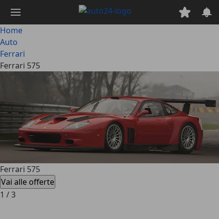
Passa
al
contenuto
Home
principale
Auto
Ferrari
Ferrari 575
Ferrari 575
Vai alle offerte
1
/
3