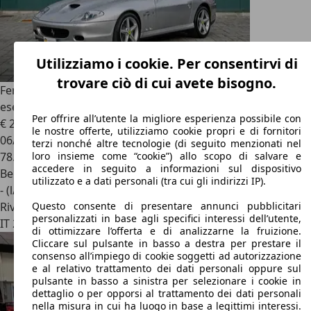
Utilizziamo i cookie. Per consentirvi di
trovare ciò di cui avete bisogno.
Ferrari 575
M Maranello, Cambio MANUALE, 1/240
esemplari
Per offrire all’utente la migliore esperienza possibile con
€ 250.000
le nostre offerte, utilizziamo cookie propri e di fornitori
06/2002
terzi nonché altre tecnologie (di seguito menzionati nel
78.000 km
loro insieme come “cookie”) allo scopo di salvare e
accedere in seguito a informazioni sul dispositivo
Benzina
utilizzato e a dati personali (tra cui gli indirizzi IP).
- (l/100 km)
Rivenditore
Questo consente di presentare annunci pubblicitari
personalizzati in base agli specifici interessi dell’utente,
IT 21040
Origgio - Varese - Va
di ottimizzare l’offerta e di analizzarne la fruizione.
Cliccare sul pulsante in basso a destra per prestare il
consenso all’impiego di cookie soggetti ad autorizzazione
e al relativo trattamento dei dati personali oppure sul
pulsante in basso a sinistra per selezionare i cookie in
dettaglio o per opporsi al trattamento dei dati personali
nella misura in cui ha luogo in base a legittimi interessi.