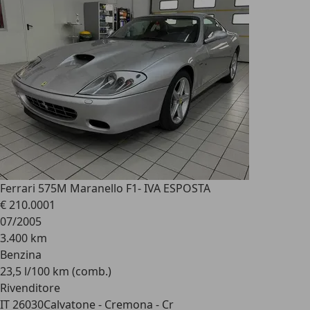
Ferrari 575
M Maranello F1- IVA ESPOSTA
€ 210.000
1
07/2005
3.400 km
Benzina
23,5 l/100 km (comb.)
Rivenditore
IT 26030
Calvatone - Cremona - Cr