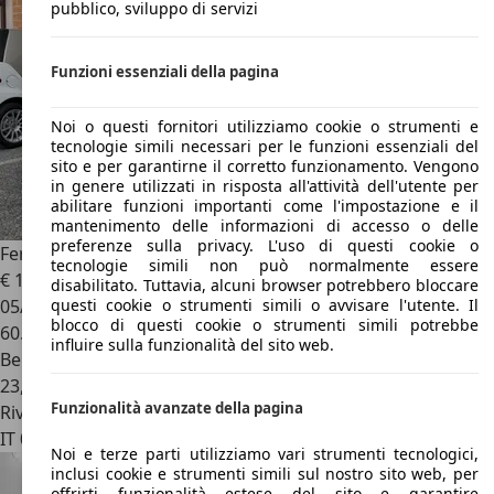
pubblico, sviluppo di servizi
Funzioni essenziali della pagina
Noi o questi fornitori utilizziamo cookie o strumenti e
tecnologie simili necessari per le funzioni essenziali del
sito e per garantirne il corretto funzionamento. Vengono
in genere utilizzati in risposta all'attività dell'utente per
abilitare funzioni importanti come l'impostazione e il
mantenimento delle informazioni di accesso o delle
preferenze sulla privacy. L'uso di questi cookie o
Ferrari 575
5.8 M HGTC 1/100
tecnologie simili non può normalmente essere
€ 135.000
disabilitato. Tuttavia, alcuni browser potrebbero bloccare
05/2005
questi cookie o strumenti simili o avvisare l'utente. Il
blocco di questi cookie o strumenti simili potrebbe
60.500 km
influire sulla funzionalità del sito web.
Benzina
23,5 l/100 km (comb.)
Funzionalità avanzate della pagina
Rivenditore
IT 00060
Formello - Roma - Rm
Noi e terze parti utilizziamo vari strumenti tecnologici,
inclusi cookie e strumenti simili sul nostro sito web, per
offrirti funzionalità estese del sito e garantire