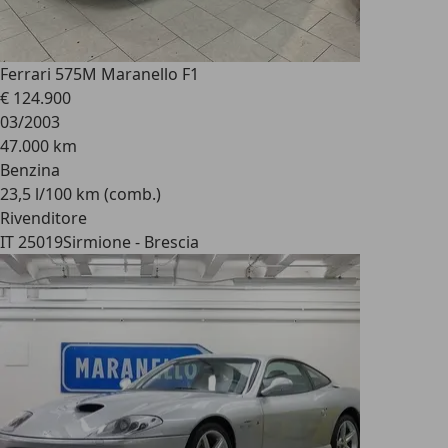
Ferrari 575
M Maranello F1
€ 124.900
03/2003
47.000 km
Benzina
23,5 l/100 km (comb.)
Rivenditore
IT 25019
Sirmione - Brescia