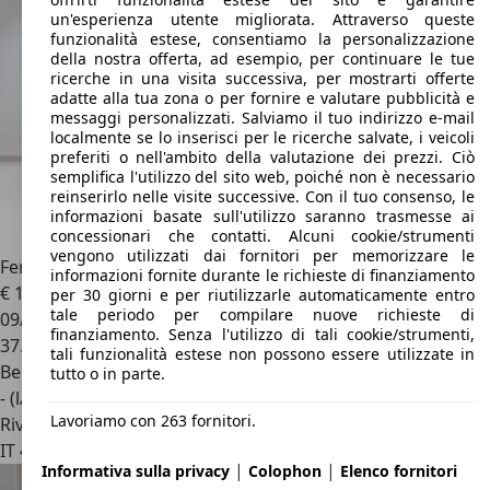
un'esperienza utente migliorata. Attraverso queste
funzionalità estese, consentiamo la personalizzazione
della nostra offerta, ad esempio, per continuare le tue
ricerche in una visita successiva, per mostrarti offerte
adatte alla tua zona o per fornire e valutare pubblicità e
messaggi personalizzati. Salviamo il tuo indirizzo e-mail
localmente se lo inserisci per le ricerche salvate, i veicoli
preferiti o nell'ambito della valutazione dei prezzi. Ciò
semplifica l'utilizzo del sito web, poiché non è necessario
reinserirlo nelle visite successive. Con il tuo consenso, le
informazioni basate sull'utilizzo saranno trasmesse ai
concessionari che contatti. Alcuni cookie/strumenti
vengono utilizzati dai fornitori per memorizzare le
Ferrari 575
M Maranello F1
informazioni fornite durante le richieste di finanziamento
€ 125.000
per 30 giorni e per riutilizzarle automaticamente entro
tale periodo per compilare nuove richieste di
09/2002
finanziamento. Senza l'utilizzo di tali cookie/strumenti,
37.000 km
tali funzionalità estese non possono essere utilizzate in
Benzina
tutto o in parte.
- (l/100 km)
Lavoriamo con 263 fornitori.
Rivenditore
IT 41126
Modena - Mo
|
|
Informativa sulla privacy
Colophon
Elenco fornitori