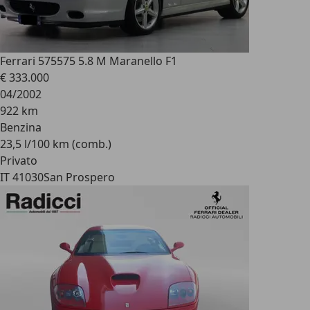
Ferrari 575
575 5.8 M Maranello F1
€ 333.000
04/2002
922 km
Benzina
23,5 l/100 km (comb.)
Privato
IT 41030
San Prospero