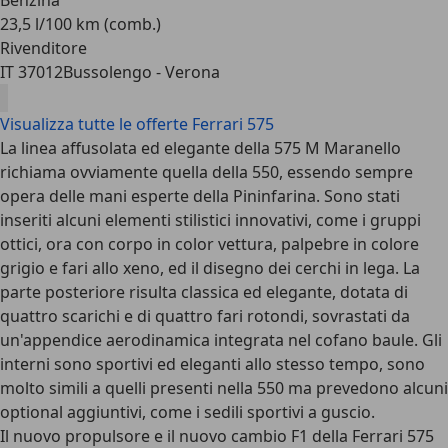
Benzina
23,5 l/100 km (comb.)
Rivenditore
IT 37012
Bussolengo - Verona
Visualizza tutte le offerte Ferrari 575
La linea affusolata ed elegante della 575 M Maranello
richiama ovviamente quella della 550, essendo sempre
opera delle mani esperte della Pininfarina.
Sono stati
inseriti alcuni elementi stilistici innovativi, come i gruppi
ottici, ora con corpo in color vettura, palpebre in colore
grigio e fari allo xeno, ed il disegno dei cerchi in lega. La
parte posteriore risulta classica ed elegante, dotata di
quattro scarichi e di quattro fari rotondi, sovrastati da
un'appendice aerodinamica integrata nel cofano baule. Gli
interni sono sportivi ed eleganti allo stesso tempo, sono
molto simili a quelli presenti nella 550 ma prevedono alcuni
optional aggiuntivi, come i sedili sportivi a guscio.
Il nuovo propulsore e il nuovo cambio F1 della Ferrari 575