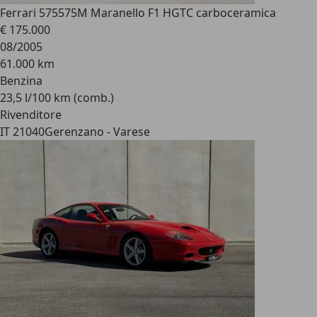
Ferrari 575
575M Maranello F1 HGTC carboceramica
€ 175.000
08/2005
61.000 km
Benzina
23,5 l/100 km (comb.)
Rivenditore
IT 21040
Gerenzano - Varese