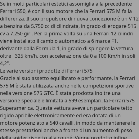
Se in molti particolari estetici assomiglia alla precedente
Ferrari 550, è con il suo motore che la Ferrari 575 M fa la
differenza. Il suo propulsore di nuova concezione è un V 12
a benzina da 5.750 cc di cilindrata, in grado di erogare 515
cv a 7.250 giri. Per la prima volta su una Ferrari 12 cilindri
viene installato il cambio automatico a 6 marce F1,
derivante dalla Formula 1, in grado di spingere la vettura
oltre i 325 km/h, con accelerazione da 0 a 100 Km/h in soli
4,2".
Le varie versioni prodotte di Ferrari 575
Grazie al suo assetto equilibrato e performante, la Ferrari
575 M è stata utilizzata anche nelle competizioni sportive
nella versione 575 GTC. È stata prodotta inoltre una
versione speciale e limitata a 599 esemplari, la Ferrari 575
Superamerica. Questa vettura aveva un particolare tetto
rigido apribile elettronicamente ed era dotata di un
motore potenziato a 540 cavalli, in modo da mantenere le
stesse prestazioni anche a fronte di un aumento di peso
della spider rispetto alla coupé. Venne prodotto infine