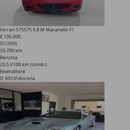
Ferrari 575
575 5.8 M Maranello F1
€ 135.000
01/2005
33.700 km
Benzina
23,5 l/100 km (comb.)
Rivenditore
IT 60131
Ancona