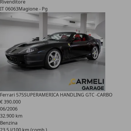
Rivenditore
IT 06063
Magione - Pg
Ferrari 575
SUPERAMERICA HANDLING GTC -CARBO
€ 390.000
06/2006
32.900 km
Benzina
23,5 l/100 km (comb.)