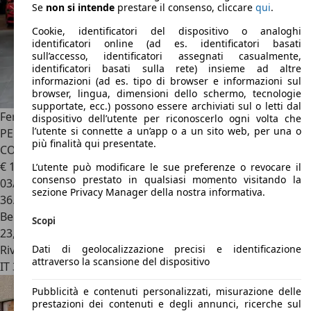
Se
non si intende
prestare il consenso, cliccare
qui
.
Cookie, identificatori del dispositivo o analoghi
identificatori online (ad es. identificatori basati
sull’accesso, identificatori assegnati casualmente,
identificatori basati sulla rete) insieme ad altre
informazioni (ad es. tipo di browser e informazioni sul
browser, lingua, dimensioni dello schermo, tecnologie
supportate, ecc.) possono essere archiviati sul o letti dal
Ferrari 575
5.8 M Maranello F1-INTROVABILE IN QUESTE
dispositivo dell’utente per riconoscerlo ogni volta che
l’utente si connette a un’app o a un sito web, per una o
PERFETTE CONDIZIONI-UNO DEGLI ULTIMI ESEMPLARI
più finalità qui presentate.
COSTRUITI-IMMATRICOLATA 03/2005
€ 156.000
L’utente può modificare le sue preferenze o revocare il
consenso prestato in qualsiasi momento visitando la
03/2005
sezione Privacy Manager della nostra informativa.
36.938 km
Benzina
Scopi
23,5 l/100 km (comb.)
Dati di geolocalizzazione precisi e identificazione
Rivenditore
attraverso la scansione del dispositivo
IT 33100
Udine
Pubblicità e contenuti personalizzati, misurazione delle
prestazioni dei contenuti e degli annunci, ricerche sul