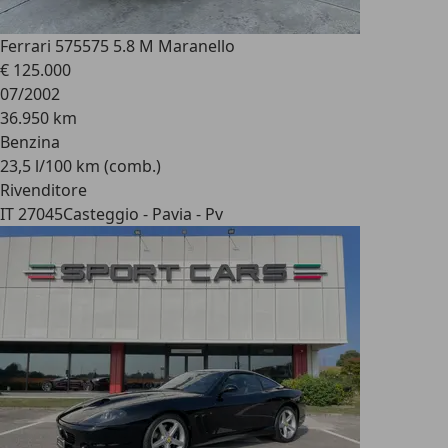
Ferrari 575
575 5.8 M Maranello
€ 125.000
07/2002
36.950 km
Benzina
23,5 l/100 km (comb.)
Rivenditore
IT 27045
Casteggio - Pavia - Pv