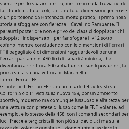
sperare per lo spazio interno, mentre in coda troviamo dei
fari tondi molto piccoli, un lunotto di dimensioni generose
e un portellone da Hatchback molto pratico, il primo nella
storia a sfoggiare con fierezza il Cavallino Rampante. Il
paraurti posteriore non è privo dei classici doppi scarichi
sdoppiati, indispensabili per far sfogare il V12 sotto il
cofano, mentre concludendo con le dimensioni di Ferrari
FF il bagagliaio è di dimensioni ragguardevoli per una
Ferrari: parliamo di 450 litri di capacità minima, che
diventano addirittura 800 abbattendo i sedili posteriori, la
prima volta su una vettura di Maranello.
Interni Ferrari FF
Gli interni di Ferrari FF sono un mix di dettagli visti su
California e altri visti sulla nuova 458, per un ambiente
sportivo, moderno ma comunque lussuoso e all’altezza per
una vettura con pretese di lusso come la FF. Il volante, ad
esempio, è lo stesso della 458, con i comandi secondari per
luci, frecce e tergicristalli non più sui devioluci ma sulle
razze del volante: questa soluzione punta a lasciare lo