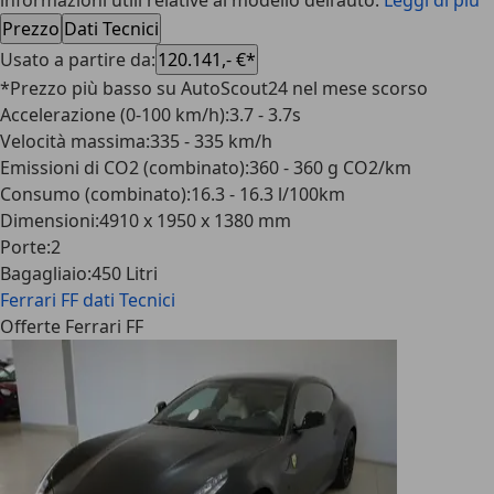
informazioni utili relative al modello dell’auto.
Leggi di più
Prezzo
Dati Tecnici
Usato a partire da
:
120.141,- €*
*Prezzo più basso su AutoScout24 nel mese scorso
Accelerazione (0-100 km/h)
:
3.7 - 3.7s
Velocità massima
:
335 - 335 km/h
Emissioni di CO2 (combinato)
:
360 - 360 g CO2/km
Consumo (combinato)
:
16.3 - 16.3 l/100km
Dimensioni
:
4910 x 1950 x 1380 mm
Porte
:
2
Bagagliaio
:
450 Litri
Ferrari FF
dati Tecnici
Offerte Ferrari FF