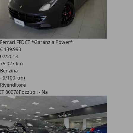
Ferrari FF
DCT *Garanzia Power*
€ 139.990
07/2013
75.027 km
Benzina
- (l/100 km)
Rivenditore
IT 80078
Pozzuoli - Na