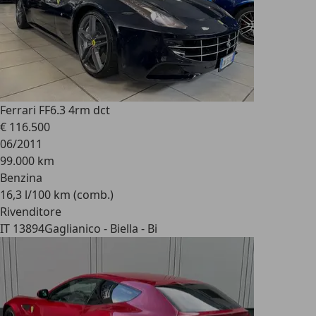
Ferrari FF
6.3 4rm dct
€ 116.500
06/2011
99.000 km
Benzina
16,3 l/100 km (comb.)
Rivenditore
IT 13894
Gaglianico - Biella - Bi