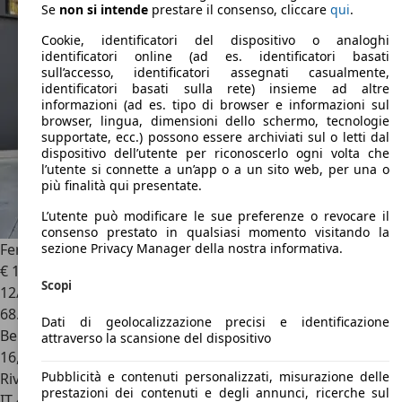
Se
non si intende
prestare il consenso, cliccare
qui
.
Cookie, identificatori del dispositivo o analoghi
identificatori online (ad es. identificatori basati
sull’accesso, identificatori assegnati casualmente,
identificatori basati sulla rete) insieme ad altre
informazioni (ad es. tipo di browser e informazioni sul
browser, lingua, dimensioni dello schermo, tecnologie
supportate, ecc.) possono essere archiviati sul o letti dal
dispositivo dell’utente per riconoscerlo ogni volta che
l’utente si connette a un’app o a un sito web, per una o
più finalità qui presentate.
L’utente può modificare le sue preferenze o revocare il
consenso prestato in qualsiasi momento visitando la
Ferrari FF
FF 6.3 4rm dct
sezione Privacy Manager della nostra informativa.
€ 148.000
Scopi
12/2011
68.200 km
Dati di geolocalizzazione precisi e identificazione
Benzina
attraverso la scansione del dispositivo
16,3 l/100 km (comb.)
Pubblicità e contenuti personalizzati, misurazione delle
Rivenditore
prestazioni dei contenuti e degli annunci, ricerche sul
IT 41126
Modena - Mo