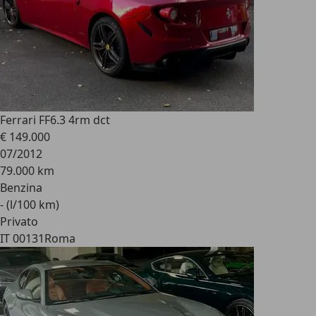
Ferrari FF
6.3 4rm dct
€ 149.000
07/2012
79.000 km
Benzina
- (l/100 km)
Privato
IT 00131
Roma