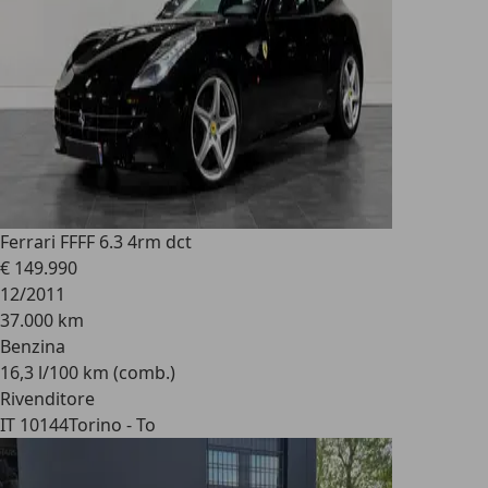
Ferrari FF
FF 6.3 4rm dct
€ 149.990
12/2011
37.000 km
Benzina
16,3 l/100 km (comb.)
Rivenditore
IT 10144
Torino - To