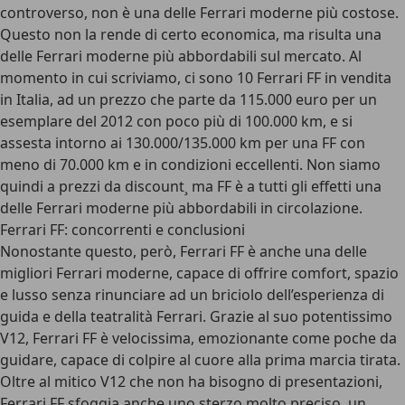
controverso, non è una delle Ferrari moderne più costose.
Questo non la rende di certo economica, ma risulta una
delle Ferrari moderne più abbordabili sul mercato. Al
momento in cui scriviamo, ci sono 10 Ferrari FF in vendita
in Italia, ad un prezzo che parte da 115.000 euro per un
esemplare del 2012 con poco più di 100.000 km, e si
assesta intorno ai 130.000/135.000 km per una FF con
meno di 70.000 km e in condizioni eccellenti. Non siamo
quindi a prezzi da
discount¸
ma FF è a tutti gli effetti una
delle Ferrari moderne più abbordabili in circolazione.
Ferrari FF: concorrenti e conclusioni
Nonostante questo, però, Ferrari FF è anche una delle
migliori Ferrari moderne, capace di offrire comfort, spazio
e lusso senza rinunciare ad un briciolo dell’esperienza di
guida e della teatralità Ferrari. Grazie al suo potentissimo
V12, Ferrari FF è velocissima, emozionante come poche da
guidare, capace di colpire al cuore alla prima marcia tirata.
Oltre al mitico V12 che non ha bisogno di presentazioni,
Ferrari FF sfoggia anche uno sterzo molto preciso, un