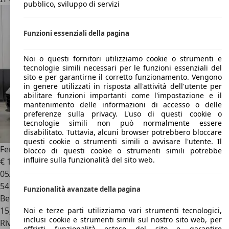
pubblico, sviluppo di servizi
Funzioni essenziali della pagina
Noi o questi fornitori utilizziamo cookie o strumenti e
tecnologie simili necessari per le funzioni essenziali del
sito e per garantirne il corretto funzionamento. Vengono
in genere utilizzati in risposta all'attività dell'utente per
abilitare funzioni importanti come l'impostazione e il
mantenimento delle informazioni di accesso o delle
preferenze sulla privacy. L'uso di questi cookie o
tecnologie simili non può normalmente essere
disabilitato. Tuttavia, alcuni browser potrebbero bloccare
questi cookie o strumenti simili o avvisare l'utente. Il
Ferrari FF
DCT tagliando Garanzia Power Ferrari 12 mesi
blocco di questi cookie o strumenti simili potrebbe
influire sulla funzionalità del sito web.
€ 162.900
05/2014
54.700 km
Funzionalità avanzate della pagina
Benzina
15,4 l/100 km (comb.)
Noi e terze parti utilizziamo vari strumenti tecnologici,
inclusi cookie e strumenti simili sul nostro sito web, per
Rivenditore
offrirti funzionalità estese del sito e garantire