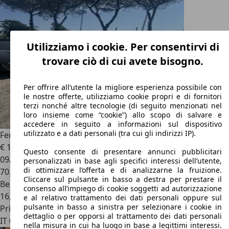
Utilizziamo i cookie. Per consentirvi di
trovare ciò di cui avete bisogno.
Per offrire all’utente la migliore esperienza possibile con
le nostre offerte, utilizziamo cookie propri e di fornitori
terzi nonché altre tecnologie (di seguito menzionati nel
loro insieme come “cookie”) allo scopo di salvare e
accedere in seguito a informazioni sul dispositivo
utilizzato e a dati personali (tra cui gli indirizzi IP).
Ferrari FF
FF 6.3 4rm dct
€ 155.000
Questo consente di presentare annunci pubblicitari
09/2011
personalizzati in base agli specifici interessi dell’utente,
di ottimizzare l’offerta e di analizzarne la fruizione.
70.000 km
Cliccare sul pulsante in basso a destra per prestare il
Benzina
consenso all’impiego di cookie soggetti ad autorizzazione
16,3 l/100 km (comb.)
e al relativo trattamento dei dati personali oppure sul
pulsante in basso a sinistra per selezionare i cookie in
Privato
dettaglio o per opporsi al trattamento dei dati personali
IT 00178
Roma
nella misura in cui ha luogo in base a legittimi interessi.