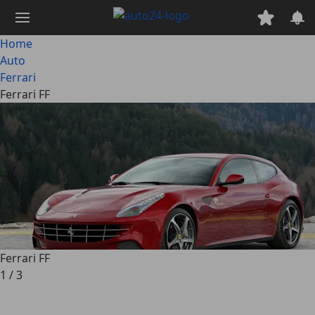
Passa
al
contenuto
Home
principale
Auto
Ferrari
Ferrari FF
Ferrari FF
1
/
3