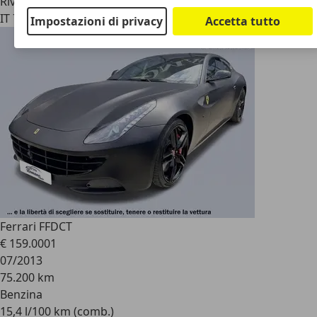
Rivenditore
IT 75100
Matera - Mt
Impostazioni di privacy
Accetta tutto
Ferrari FF
DCT
€ 159.000
1
07/2013
75.200 km
Benzina
15,4 l/100 km (comb.)