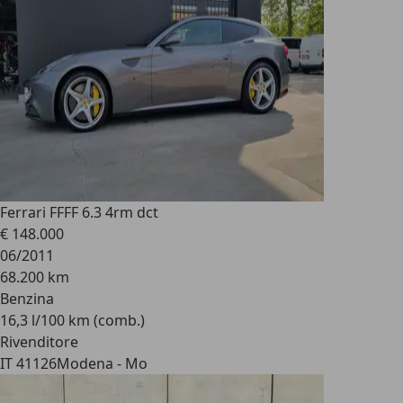
Ferrari FF
FF 6.3 4rm dct
€ 148.000
06/2011
68.200 km
Benzina
16,3 l/100 km (comb.)
Rivenditore
IT 41126
Modena - Mo