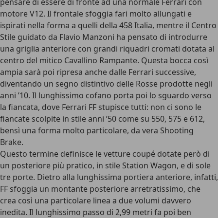
pensare di essere di fronte ad una normale Ferrari con
motore V12. Il frontale sfoggia fari molto allungati e
ispirati nella forma a quelli della 458 Italia, mentre il Centro
Stile guidato da Flavio Manzoni ha pensato di introdurre
una griglia anteriore con grandi riquadri cromati dotata al
centro del mitico Cavallino Rampante. Questa bocca così
ampia sarà poi ripresa anche dalle Ferrari successive,
diventando un segno distintivo delle Rosse prodotte negli
anni ’10. Il lunghissimo cofano porta poi lo sguardo verso
la fiancata, dove Ferrari FF stupisce tutti: non ci sono le
fiancate scolpite in stile anni ’50 come su 550, 575 e 612,
bensì una forma molto particolare, da vera Shooting
Brake.
Questo termine definisce le vetture coupé dotate però di
un posteriore più pratico, in stile Station Wagon, e di sole
tre porte. Dietro alla lunghissima portiera anteriore, infatti,
FF sfoggia un montante posteriore arretratissimo, che
crea così una particolare linea a due volumi davvero
inedita. Il lunghissimo passo di 2,99 metri fa poi ben