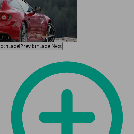
btnLabelPrev
btnLabelNext