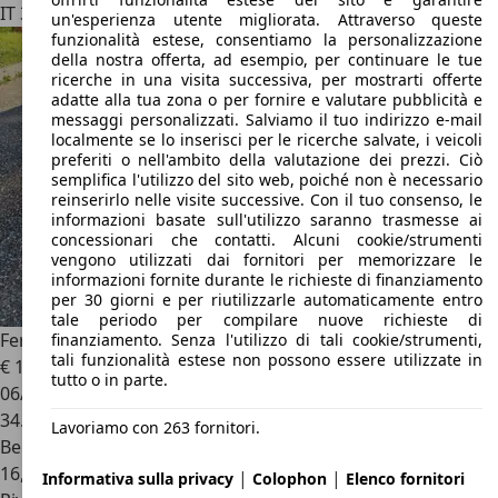
IT 37012
Bussolengo - Verona
un'esperienza utente migliorata. Attraverso queste
funzionalità estese, consentiamo la personalizzazione
della nostra offerta, ad esempio, per continuare le tue
ricerche in una visita successiva, per mostrarti offerte
adatte alla tua zona o per fornire e valutare pubblicità e
messaggi personalizzati. Salviamo il tuo indirizzo e-mail
localmente se lo inserisci per le ricerche salvate, i veicoli
preferiti o nell'ambito della valutazione dei prezzi. Ciò
semplifica l'utilizzo del sito web, poiché non è necessario
reinserirlo nelle visite successive. Con il tuo consenso, le
informazioni basate sull'utilizzo saranno trasmesse ai
concessionari che contatti. Alcuni cookie/strumenti
vengono utilizzati dai fornitori per memorizzare le
informazioni fornite durante le richieste di finanziamento
per 30 giorni e per riutilizzarle automaticamente entro
tale periodo per compilare nuove richieste di
Ferrari FF
FF 6.3 4rm dct
finanziamento. Senza l'utilizzo di tali cookie/strumenti,
tali funzionalità estese non possono essere utilizzate in
€ 199.000
1
tutto o in parte.
06/2012
34.500 km
Lavoriamo con 263 fornitori.
Benzina
16,3 l/100 km (comb.)
|
|
Informativa sulla privacy
Colophon
Elenco fornitori