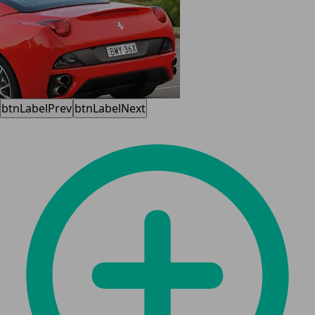
btnLabelPrev
btnLabelNext