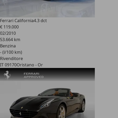
Ferrari California
4.3 dct
€ 119.000
02/2010
53.664 km
Benzina
- (l/100 km)
Rivenditore
IT 09170
Oristano - Or