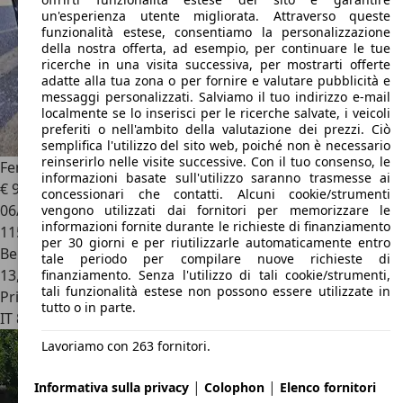
un'esperienza utente migliorata. Attraverso queste
funzionalità estese, consentiamo la personalizzazione
della nostra offerta, ad esempio, per continuare le tue
ricerche in una visita successiva, per mostrarti offerte
adatte alla tua zona o per fornire e valutare pubblicità e
messaggi personalizzati. Salviamo il tuo indirizzo e-mail
localmente se lo inserisci per le ricerche salvate, i veicoli
preferiti o nell'ambito della valutazione dei prezzi. Ciò
semplifica l'utilizzo del sito web, poiché non è necessario
reinserirlo nelle visite successive. Con il tuo consenso, le
Ferrari California
California 4.3 dct
informazioni basate sull'utilizzo saranno trasmesse ai
€ 98.000
concessionari che contatti. Alcuni cookie/strumenti
06/2012
vengono utilizzati dai fornitori per memorizzare le
informazioni fornite durante le richieste di finanziamento
115.509 km
per 30 giorni e per riutilizzarle automaticamente entro
Benzina
tale periodo per compilare nuove richieste di
13,1 l/100 km (comb.)
finanziamento. Senza l'utilizzo di tali cookie/strumenti,
tali funzionalità estese non possono essere utilizzate in
Privato
tutto o in parte.
IT 89020
Sinopoli
Lavoriamo con 263 fornitori.
|
|
Informativa sulla privacy
Colophon
Elenco fornitori