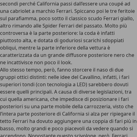
secondi perché California passi dall’essere una coupé ad
una cabriolet a marchio Ferrari. Spiccano poi le tre feritoie
sul parafiamma, poco sotto il classico scudo Ferrari giallo,
altro rimando alle Spider Ferrari del passato. Molto più
controversa è la parte posteriore: la coda è infatti
piuttosto alta, e dotata di goduriosi scarichi sdoppiati
obliqui, mentre la parte inferiore della vettura è
caratterizzata da un grande diffusore posteriore nero che
ne incattivisce non poco il look.
Allo stesso tempo, però, fanno storcere il naso di due
gruppi ottici distinti: nelle idee del Cavallino, infatti, i fari
superiori tondi (con tecnologia a LED) sarebbero dovuti
essere quelli principali. A causa di diverse legislazioni, tra
cui quella americana, che impedisce di posizionare i fari
posteriori su una parte mobile della carrozzeria, visto che
l’intera parte posteriore di California si alza per ripiegare il
tetto Ferrari ha dovuto aggiungere una coppia di fari più in
basso, molto grandi e poco piacevoli da vedere quando si
accendono. Nonostante questo scivolone, però, Ferrari