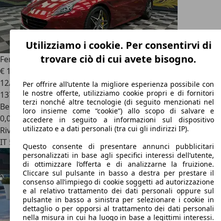
Utilizziamo i cookie. Per consentirvi di
trovare ciò di cui avete bisogno.
Ferrari California
FERRARI California T
€ 105.000
12/2016
Per offrire all’utente la migliore esperienza possibile con
le nostre offerte, utilizziamo cookie propri e di fornitori
137.505 km
terzi nonché altre tecnologie (di seguito menzionati nel
Benzina
loro insieme come “cookie”) allo scopo di salvare e
0,0 l/100 km (comb.)
accedere in seguito a informazioni sul dispositivo
utilizzato e a dati personali (tra cui gli indirizzi IP).
Rivenditore
IT 50041
Calenzano - Fi
Questo consente di presentare annunci pubblicitari
personalizzati in base agli specifici interessi dell’utente,
di ottimizzare l’offerta e di analizzarne la fruizione.
Cliccare sul pulsante in basso a destra per prestare il
consenso all’impiego di cookie soggetti ad autorizzazione
e al relativo trattamento dei dati personali oppure sul
pulsante in basso a sinistra per selezionare i cookie in
dettaglio o per opporsi al trattamento dei dati personali
nella misura in cui ha luogo in base a legittimi interessi.