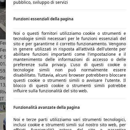
pubblico, sviluppo di servizi
Funzioni essenziali della pagina
Noi o questi fornitori utilizziamo cookie o strumenti e
tecnologie simili necessari per le funzioni essenziali del
Ferrari California
Grigio Silverstone Appena Tagliandata In
sito e per garantirne il corretto funzionamento. Vengono
in genere utilizzati in risposta all'attività dell'utente per
Ferrari
abilitare funzioni importanti come l'impostazione e il
€ 98.000
mantenimento delle informazioni di accesso o delle
01/2009
preferenze sulla privacy. L'uso di questi cookie o
tecnologie simili non può normalmente essere
59.800 km
disabilitato. Tuttavia, alcuni browser potrebbero bloccare
Benzina
questi cookie o strumenti simili o avvisare l'utente. Il
13,1 l/100 km (comb.)
blocco di questi cookie o strumenti simili potrebbe
influire sulla funzionalità del sito web.
Rivenditore
IT 20121
Milano - Mi
Funzionalità avanzate della pagina
Noi e terze parti utilizziamo vari strumenti tecnologici,
inclusi cookie e strumenti simili sul nostro sito web, per
offrirti funzionalità estese del sito e garantire