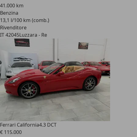
41.000 km
Benzina
13,1 l/100 km (comb.)
Rivenditore
IT 42045
Luzzara - Re
Ferrari California
4.3 DCT
€ 115.000