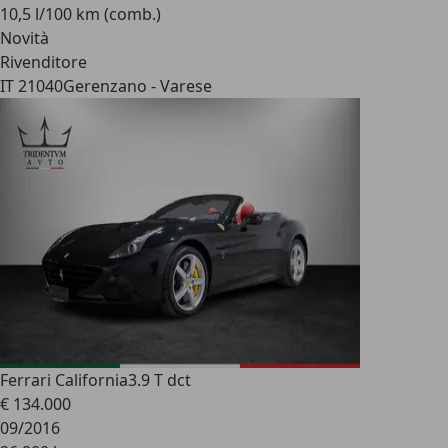
10,5 l/100 km (comb.)
Novità
Rivenditore
IT 21040
Gerenzano - Varese
Ferrari California
3.9 T dct
€ 134.000
09/2016