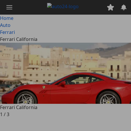
Passa
al
contenuto
Home
principale
Auto
Ferrari
Ferrari California
Ferrari California
1
/
3