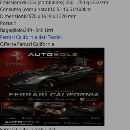
Emissioni di CO2 (combinato)
:
250 - 250 g CO2/km
Consumo (combinato)
:
10.5 - 10.5 l/100km
Dimensioni
:
4570 x 1910 x 1320 mm
Porte
:
2
Bagagliaio
:
240 - 340 Litri
Ferrari California
dati Tecnici
Offerte Ferrari California
Ferrari California
3.9 T dct