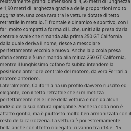
relativamente grandi dimensioni di 4,56 metri di lunghezza
e 1,90 metri di larghezza grazie a delle proporzioni molto
aggraziate, una cosa rara tra le vetture dotate di tetto
retrattile in metallo. Il frontale è dinamico e sportivo, con i
fari molto compatti a forma di L che, uniti alla presa d’aria
centrale ovale che rimanda alla prima 250 GT California
dalla quale deriva il nome, riesce a mescolare
perfettamente vecchio e nuovo. Anche la piccola presa
d’aria centrale è un rimando alla mitica 250 GT California,
mentre il lunghissimo cofano fa subito intendere la
posizione anteriore-centrale del motore, da vera Ferrari a
motore anteriore.
Lateralmente, California ha un profilo davvero riuscito ed
elegante, con il tetto retrattile che si mimetizza
perfettamente nelle linee della vettura e non da alcun
indizio della sua natura ripiegabile. Anche la coda non è
affatto gonfia, ma è piuttosto molto ben armonizzata con il
resto della carrozzeria. La vettura è poi estremamente
bella anche con il tetto ripiegato: ci vanno tra i 14 e i 15