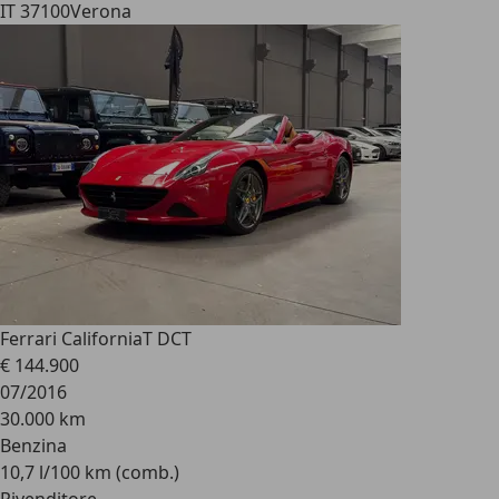
IT 37100
Verona
Ferrari California
T DCT
€ 144.900
07/2016
30.000 km
Benzina
10,7 l/100 km (comb.)