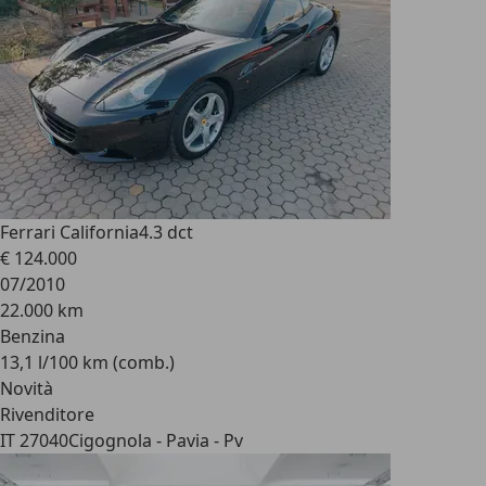
Ferrari California
4.3 dct
€ 124.000
07/2010
22.000 km
Benzina
13,1 l/100 km (comb.)
Novità
Rivenditore
IT 27040
Cigognola - Pavia - Pv