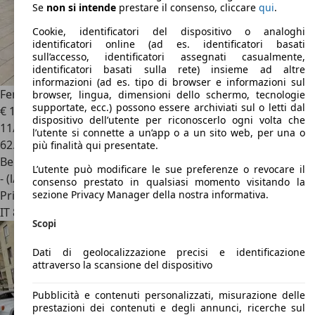
Se
non si intende
prestare il consenso, cliccare
qui
.
Cookie, identificatori del dispositivo o analoghi
identificatori online (ad es. identificatori basati
sull’accesso, identificatori assegnati casualmente,
identificatori basati sulla rete) insieme ad altre
informazioni (ad es. tipo di browser e informazioni sul
Ferrari California
California 3.9 T dct
browser, lingua, dimensioni dello schermo, tecnologie
supportate, ecc.) possono essere archiviati sul o letti dal
€ 125.000
1
dispositivo dell’utente per riconoscerlo ogni volta che
11/2016
l’utente si connette a un’app o a un sito web, per una o
62.000 km
più finalità qui presentate.
Benzina
L’utente può modificare le sue preferenze o revocare il
- (l/100 km)
consenso prestato in qualsiasi momento visitando la
Privato
sezione Privacy Manager della nostra informativa.
IT 86010
Mirabello Sannitico
Scopi
Dati di geolocalizzazione precisi e identificazione
attraverso la scansione del dispositivo
Pubblicità e contenuti personalizzati, misurazione delle
prestazioni dei contenuti e degli annunci, ricerche sul