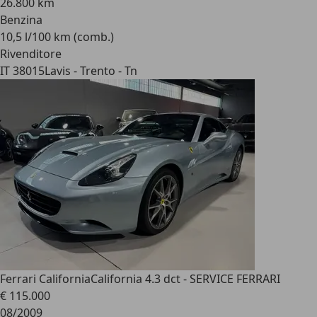
26.800 km
Benzina
10,5 l/100 km (comb.)
Rivenditore
IT 38015
Lavis - Trento - Tn
Ferrari California
California 4.3 dct - SERVICE FERRARI
€ 115.000
08/2009