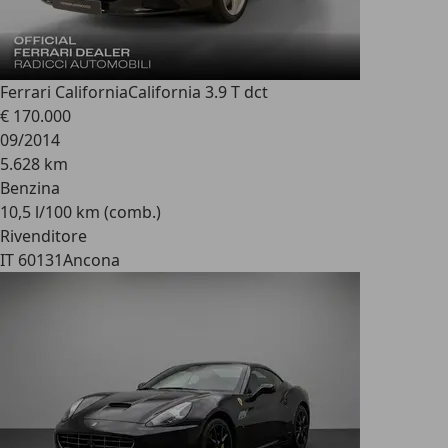
Ferrari California
California 3.9 T dct
€ 170.000
09/2014
5.628 km
Benzina
10,5 l/100 km (comb.)
Rivenditore
IT 60131
Ancona