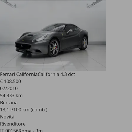
Ferrari California
California 4.3 dct
€ 108.500
07/2010
54.333 km
Benzina
13,1 l/100 km (comb.)
Novità
Rivenditore
IT 00156
Roma - Rm