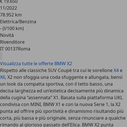
€ 19.650
11/2022
78.952 km
Elettrica/Benzina
- (l/100 km)
Novità
Rivenditore
IT 00137
Roma
Visualizza tutte le offerte BMW X2
Rispetto alle classiche SUV Coupé tra cui le sorellone
X4
e
X6
, X2 non sfoggia una coda sfuggente e allungata, bensì
un look da compatta sportiva, con il tetto basso, una
decisa larghezza ed un’estetica decisamente più dinamica
della cugina “assennata” X1. Basata sulla piattaforma UKL
condivisa con MINI, BMW X1 e con la nuova Serie 1, la X2
punta ad offrire più sportività e dinamismo risultando più
corta, più bassa e più originale, senza rinunciare a qualche
rimando al glorioso passato dell’Elica. BMW X2 punta