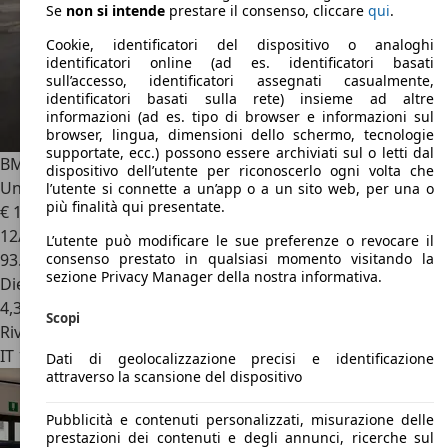
Se
non si intende
prestare il consenso, cliccare
qui
.
Cookie, identificatori del dispositivo o analoghi
identificatori online (ad es. identificatori basati
sull’accesso, identificatori assegnati casualmente,
identificatori basati sulla rete) insieme ad altre
informazioni (ad es. tipo di browser e informazioni sul
browser, lingua, dimensioni dello schermo, tecnologie
supportate, ecc.) possono essere archiviati sul o letti dal
BMW X2
sDrive 18d Advantage PROMOZIONE
dispositivo dell’utente per riconoscerlo ogni volta che
Unicoproprietario
l’utente si connette a un’app o a un sito web, per una o
più finalità qui presentate.
€ 19.900
1
12/2020
L’utente può modificare le sue preferenze o revocare il
93.000 km
consenso prestato in qualsiasi momento visitando la
sezione Privacy Manager della nostra informativa.
Diesel
4,3 l/100 km (comb.)
Scopi
Rivenditore
IT 10143
Torino - To
Dati di geolocalizzazione precisi e identificazione
attraverso la scansione del dispositivo
Pubblicità e contenuti personalizzati, misurazione delle
prestazioni dei contenuti e degli annunci, ricerche sul