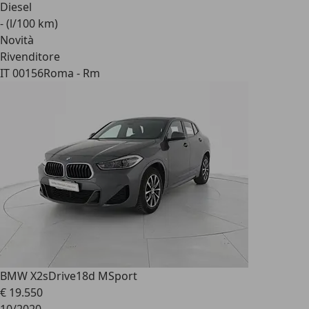
Diesel
- (l/100 km)
Novità
Rivenditore
IT 00156
Roma - Rm
BMW X2
sDrive18d MSport
€ 19.550