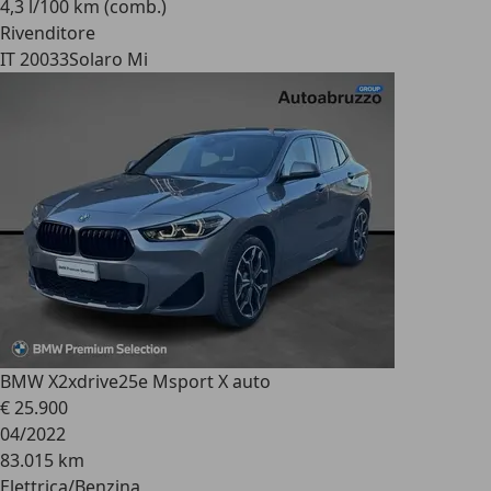
4,3 l/100 km (comb.)
Rivenditore
IT 20033
Solaro Mi
BMW X2
xdrive25e Msport X auto
€ 25.900
04/2022
83.015 km
Elettrica/Benzina