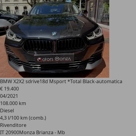
BMW X2
X2 sdrive18d Msport *Total Black-automatica
€ 19.400
04/2021
108.000 km
Diesel
4,3 l/100 km (comb.)
Rivenditore
IT 20900
Monza Brianza - Mb