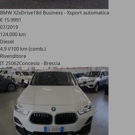
BMW X2
xDrive18d Business - Xsport automatica
€ 15.999
1
07/2019
124.000 km
Diesel
4,9 l/100 km (comb.)
Rivenditore
IT 25062
Concesio - Brescia