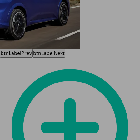
btnLabelPrev
btnLabelNext