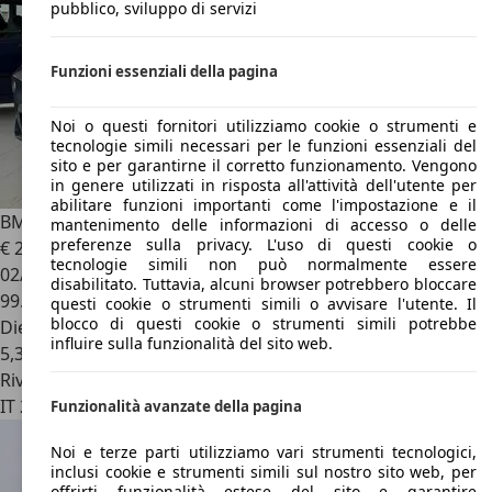
pubblico, sviluppo di servizi
Funzioni essenziali della pagina
Noi o questi fornitori utilizziamo cookie o strumenti e
tecnologie simili necessari per le funzioni essenziali del
sito e per garantirne il corretto funzionamento. Vengono
in genere utilizzati in risposta all'attività dell'utente per
abilitare funzioni importanti come l'impostazione e il
BMW X2
BMW X2 XDrive MSport-X Auto 2.0cc 231Cv
mantenimento delle informazioni di accesso o delle
preferenze sulla privacy. L'uso di questi cookie o
€ 20.990
tecnologie simili non può normalmente essere
02/2018
disabilitato. Tuttavia, alcuni browser potrebbero bloccare
99.000 km
questi cookie o strumenti simili o avvisare l'utente. Il
blocco di questi cookie o strumenti simili potrebbe
Diesel
influire sulla funzionalità del sito web.
5,3 l/100 km (comb.)
Rivenditore
IT 23030
Villa Di Tirano - Sondrio - So
Funzionalità avanzate della pagina
Noi e terze parti utilizziamo vari strumenti tecnologici,
inclusi cookie e strumenti simili sul nostro sito web, per
offrirti funzionalità estese del sito e garantire