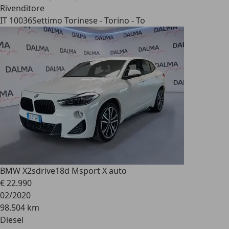
Rivenditore
IT 10036
Settimo Torinese - Torino - To
BMW X2
sdrive18d Msport X auto
€ 22.990
02/2020
98.504 km
Diesel