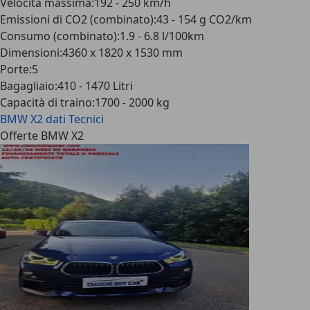
Velocità massima
:
192 - 250 km/h
Emissioni di CO2 (combinato)
:
43 - 154 g CO2/km
Consumo (combinato)
:
1.9 - 6.8 l/100km
Dimensioni
:
4360 x 1820 x 1530 mm
Porte
:
5
Bagagliaio
:
410 - 1470 Litri
Capacità di traino
:
1700 - 2000 kg
BMW X2
dati Tecnici
Offerte BMW X2