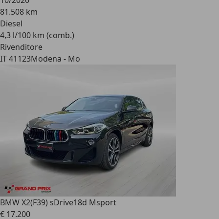
10/2020
81.508 km
Diesel
4,3 l/100 km (comb.)
Rivenditore
IT 41123
Modena - Mo
BMW X2
(F39) sDrive18d Msport
€ 17.200