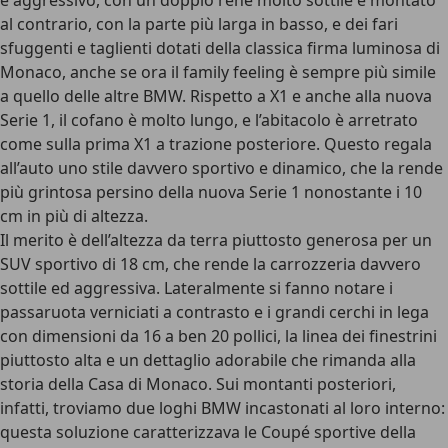
e aggressivo, con un doppio rene molto sottile e montato
al contrario, con la parte più larga in basso, e dei fari
sfuggenti e taglienti dotati della classica firma luminosa di
Monaco, anche se ora il family feeling è sempre più simile
a quello delle altre BMW. Rispetto a X1 e anche alla nuova
Serie 1, il cofano è molto lungo, e l’abitacolo è arretrato
come sulla prima X1 a trazione posteriore. Questo regala
all’auto uno stile davvero sportivo e dinamico, che la rende
più grintosa persino della nuova Serie 1 nonostante i 10
cm in più di altezza.
Il merito è dell’altezza da terra piuttosto generosa per un
SUV sportivo di 18 cm, che rende la carrozzeria davvero
sottile ed aggressiva. Lateralmente si fanno notare i
passaruota verniciati a contrasto e i grandi cerchi in lega
con dimensioni da 16 a ben 20 pollici, la linea dei finestrini
piuttosto alta e un dettaglio adorabile che rimanda alla
storia della Casa di Monaco. Sui montanti posteriori,
infatti, troviamo due loghi BMW incastonati al loro interno:
questa soluzione caratterizzava le Coupé sportive della