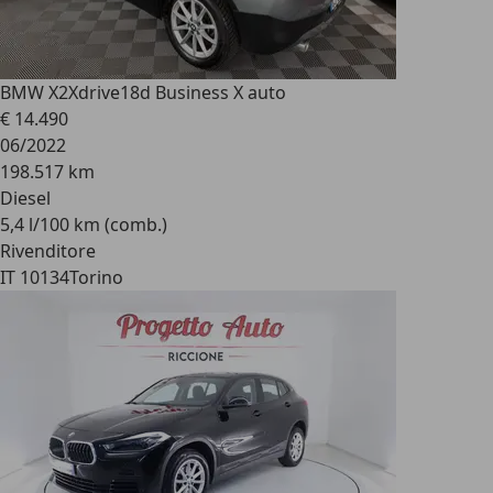
BMW X2
Xdrive18d Business X auto
€ 14.490
06/2022
198.517 km
Diesel
5,4 l/100 km (comb.)
Rivenditore
IT 10134
Torino