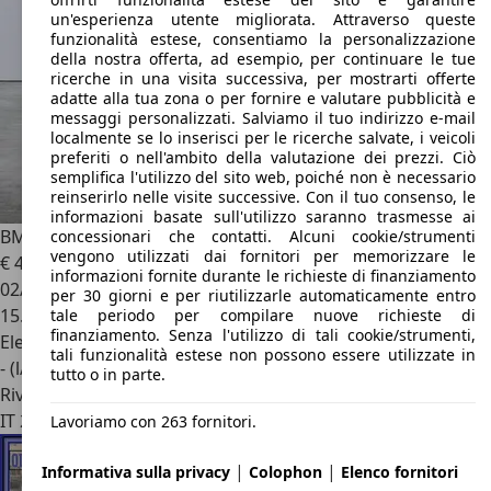
un'esperienza utente migliorata. Attraverso queste
funzionalità estese, consentiamo la personalizzazione
della nostra offerta, ad esempio, per continuare le tue
ricerche in una visita successiva, per mostrarti offerte
adatte alla tua zona o per fornire e valutare pubblicità e
messaggi personalizzati. Salviamo il tuo indirizzo e-mail
localmente se lo inserisci per le ricerche salvate, i veicoli
preferiti o nell'ambito della valutazione dei prezzi. Ciò
semplifica l'utilizzo del sito web, poiché non è necessario
reinserirlo nelle visite successive. Con il tuo consenso, le
informazioni basate sull'utilizzo saranno trasmesse ai
BMW X2
xdrive 20d 48V MSport Pro auto
concessionari che contatti. Alcuni cookie/strumenti
vengono utilizzati dai fornitori per memorizzare le
€ 42.900
1
informazioni fornite durante le richieste di finanziamento
02/2025
per 30 giorni e per riutilizzarle automaticamente entro
15.061 km
tale periodo per compilare nuove richieste di
finanziamento. Senza l'utilizzo di tali cookie/strumenti,
Elettrica/Diesel
tali funzionalità estese non possono essere utilizzate in
- (l/100 km)
tutto o in parte.
Rivenditore
IT 24040
Arcene - Bergamo - Bg
Lavoriamo con 263 fornitori.
|
|
Informativa sulla privacy
Colophon
Elenco fornitori