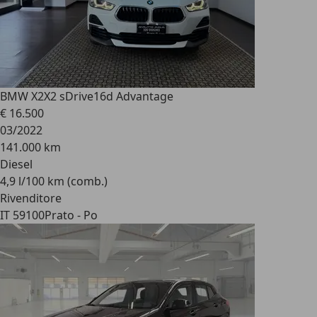
BMW X2
X2 sDrive16d Advantage
€ 16.500
03/2022
141.000 km
Diesel
4,9 l/100 km (comb.)
Rivenditore
IT 59100
Prato - Po