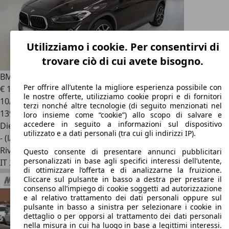
Utilizziamo i cookie. Per consentirvi di
trovare ciò di cui avete bisogno.
BMW X2
Sdrive 18d Msport auto
Per offrire all’utente la migliore esperienza possibile con
€ 16.800
le nostre offerte, utilizziamo cookie propri e di fornitori
10/2019
terzi nonché altre tecnologie (di seguito menzionati nel
139.578 km
loro insieme come “cookie”) allo scopo di salvare e
accedere in seguito a informazioni sul dispositivo
Diesel
utilizzato e a dati personali (tra cui gli indirizzi IP).
- (l/100 km)
Rivenditore
Questo consente di presentare annunci pubblicitari
personalizzati in base agli specifici interessi dell’utente,
IT 27050
Casei Gerola
di ottimizzare l’offerta e di analizzarne la fruizione.
Cliccare sul pulsante in basso a destra per prestare il
consenso all’impiego di cookie soggetti ad autorizzazione
e al relativo trattamento dei dati personali oppure sul
pulsante in basso a sinistra per selezionare i cookie in
dettaglio o per opporsi al trattamento dei dati personali
nella misura in cui ha luogo in base a legittimi interessi.