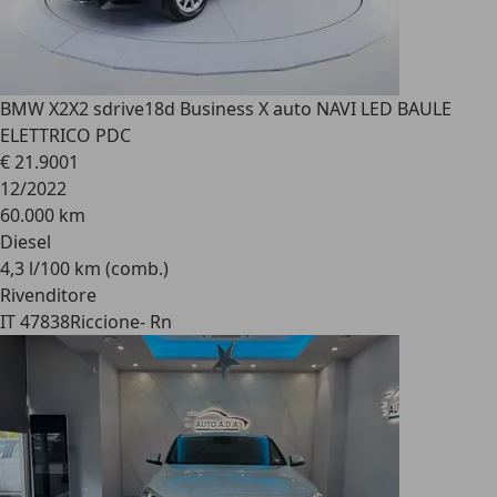
BMW X2
X2 sdrive18d Business X auto NAVI LED BAULE
ELETTRICO PDC
€ 21.900
1
12/2022
60.000 km
Diesel
4,3 l/100 km (comb.)
Rivenditore
IT 47838
Riccione- Rn