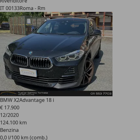
Rivenditore
IT 00133
Roma - Rm
BMW X2
Advantage 18 i
€ 17.900
12/2020
124.100 km
Benzina
0,0 l/100 km (comb.)