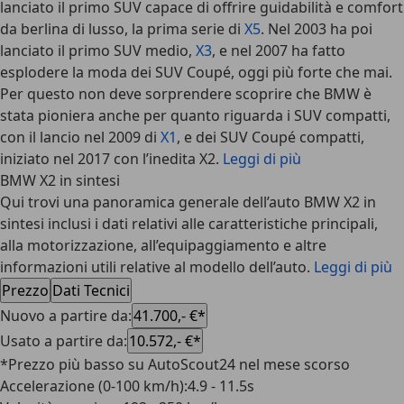
lanciato il primo SUV capace di offrire guidabilità e comfort
da berlina di lusso, la prima serie di
X5
. Nel 2003 ha poi
lanciato il primo SUV medio,
X3
, e nel 2007 ha fatto
esplodere la moda dei SUV Coupé, oggi più forte che mai.
Per questo non deve sorprendere scoprire che BMW è
stata pioniera anche per quanto riguarda i SUV compatti,
con il lancio nel 2009 di
X1
, e dei SUV Coupé compatti,
iniziato nel 2017 con l’inedita
X2
.
Leggi di più
BMW X2 in sintesi
Qui trovi una panoramica generale dell’auto BMW X2 in
sintesi inclusi i dati relativi alle caratteristiche principali,
alla motorizzazione, all’equipaggiamento e altre
informazioni utili relative al modello dell’auto.
Leggi di più
Prezzo
Dati Tecnici
Nuovo a partire da
:
41.700,- €*
Usato a partire da
:
10.572,- €*
*Prezzo più basso su AutoScout24 nel mese scorso
Accelerazione (0-100 km/h)
:
4.9 - 11.5s