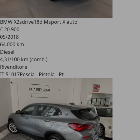
BMW X2
sdrive18d Msport X auto
€ 20.900
05/2018
64.000 km
Diesel
4,3 l/100 km (comb.)
Rivenditore
IT 51017
Pescia - Pistoia - Pt