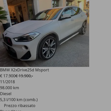
BMW X2
xDrive25d Msport
€ 17.900
€ 19.900,-
11/2018
98.000 km
Diesel
5,3 l/100 km (comb.)
Prezzo ribassato