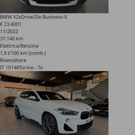
BMW X2
xDrive25e Business-X
€ 23.400
1
11/2022
31.140 km
Elettrica/Benzina
1,9 l/100 km (comb.)
Rivenditore
IT 10148
Torino - To