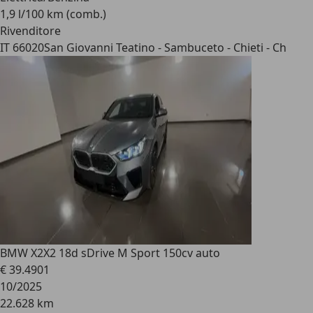
1,9 l/100 km (comb.)
Rivenditore
IT 66020
San Giovanni Teatino - Sambuceto - Chieti - Ch
BMW X2
X2 18d sDrive M Sport 150cv auto
€ 39.490
1
10/2025
22.628 km