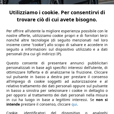
Utilizziamo i cookie. Per consentirvi di
trovare ciò di cui avete bisogno.
Per offrire all’utente la migliore esperienza possibile con le
nostre offerte, utilizziamo cookie propri e di fornitori terzi
nonché altre tecnologie (di seguito menzionati nel loro
insieme come “cookie”) allo scopo di salvare e accedere in
seguito a informazioni sul dispositivo utilizzato e a dati
personali (tra cui gli indirizzi IP).
o Exclusive, che comprende tetto panoramico con superficie 
i alta qualità, con particolari come il legno di base nella zona
Questo consente di presentare annunci pubblicitari
personalizzati in base agli specifici interessi dell’utente, di
l volume audio: un ambiente futuristico e lussuoso. Spicca l
ottimizzare l’offerta e di analizzarne la fruizione. Cliccare
 può considerare al vertice assoluto in fatto di hi-fi per auto
sul pulsante in basso a destra per prestare il consenso
all’impiego di cookie soggetti ad autorizzazione e al
relativo trattamento dei dati personali oppure sul pulsante
in basso a sinistra per selezionare i cookie in dettaglio o
per opporsi al trattamento dei dati personali nella misura
in cui ha luogo in base a legittimi interessi. Se
non si
intende
prestare il consenso, cliccare
qui
.
Cookie, identificatori del dispositivo o analoghi