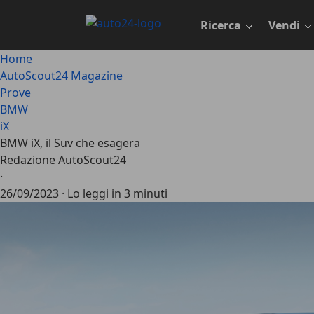
Passa
al
Ricerca
Vendi
contenuto
principale
Home
AutoScout24 Magazine
Prove
BMW
iX
BMW iX, il Suv che esagera
Redazione AutoScout24
·
26/09/2023
·
Lo leggi in 3 minuti