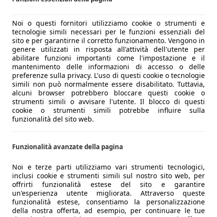
Noi o questi fornitori utilizziamo cookie o strumenti e
tecnologie simili necessari per le funzioni essenziali del
sito e per garantirne il corretto funzionamento. Vengono in
genere utilizzati in risposta all'attività dell'utente per
abilitare funzioni importanti come l'impostazione e il
mantenimento delle informazioni di accesso o delle
preferenze sulla privacy. L'uso di questi cookie o tecnologie
simili non può normalmente essere disabilitato. Tuttavia,
, garantiscono la trazione integrale alla vettura. Quello dav
alcuni browser potrebbero bloccare questi cookie o
ersonal la potenza massima disponibile è di 397 kW (540 cv)
strumenti simili o avvisare l'utente. Il blocco di questi
cookie o strumenti simili potrebbe influire sulla
ficient. La spinta dal basso è immediata e impressionante. Ut
funzionalità del sito web.
 km/h in soli 360,1 metri. Velocità massima 250 km/h. Spettacol
 reali superiori ai 450 km.
Funzionalità avanzate della pagina
Noi e terze parti utilizziamo vari strumenti tecnologici,
inclusi cookie e strumenti simili sul nostro sito web, per
offrirti funzionalità estese del sito e garantire
un'esperienza utente migliorata. Attraverso queste
funzionalità estese, consentiamo la personalizzazione
della nostra offerta, ad esempio, per continuare le tue