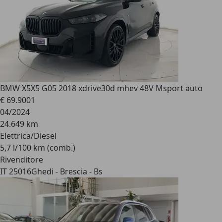
BMW X5
X5 G05 2018 xdrive30d mhev 48V Msport auto
€ 69.900
1
04/2024
24.649 km
Elettrica/Diesel
5,7 l/100 km (comb.)
Rivenditore
IT 25016
Ghedi - Brescia - Bs