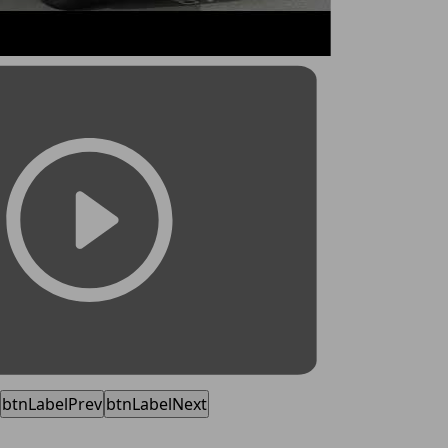
btnLabelPrev
btnLabelNext