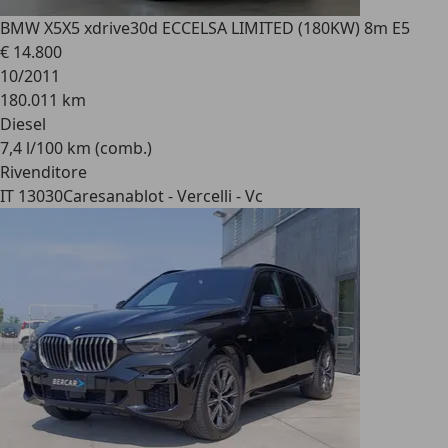
BMW X5
X5 xdrive30d ECCELSA LIMITED (180KW) 8m E5
€ 14.800
10/2011
180.011 km
Diesel
7,4 l/100 km (comb.)
Rivenditore
IT 13030
Caresanablot - Vercelli - Vc