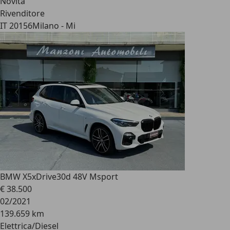
Novità
Rivenditore
IT 20156
Milano - Mi
BMW X5
xDrive30d 48V Msport
€ 38.500
02/2021
139.659 km
Elettrica/Diesel