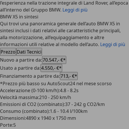
l’esperienza nella trazione integrale di Land Rover, all’epoca
all’interno del Gruppo BMW.
Leggi di più
BMW X5 in sintesi
Qui trovi una panoramica generale dell’auto BMW X5 in
sintesi inclusi i dati relativi alle caratteristiche principali,
alla motorizzazione, all’equipaggiamento e altre
informazioni utili relative al modello dell’auto.
Leggi di più
Prezzo
Dati Tecnici
Nuovo a partire da
:
70.547,- €*
Usato a partire da
:
4.550,- €*
Finanziamento a partire da
:
713,- €*
*Prezzo più basso su AutoScout24 nel mese scorso
Accelerazione (0-100 km/h)
:
4.8 - 8.2s
Velocità massima
:
210 - 250 km/h
Emissioni di CO2 (combinato)
:
37 - 242 g CO2/km
Consumo (combinato)
:
1.6 - 10.4 l/100km
Dimensioni
:
4890 x 1940 x 1750 mm
Porte
:
5