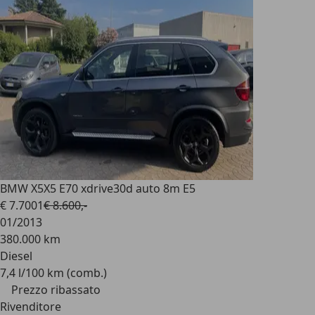
BMW X5
X5 E70 xdrive30d auto 8m E5
€ 7.700
1
€ 8.600,-
01/2013
380.000 km
Diesel
7,4 l/100 km (comb.)
Prezzo ribassato
Rivenditore