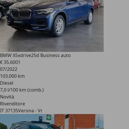
BMW X5
xdrive25d Business auto
€ 35.600
1
07/2022
103.000 km
Diesel
7,0 l/100 km (comb.)
Novità
Rivenditore
IT 37135
Verona - Vr