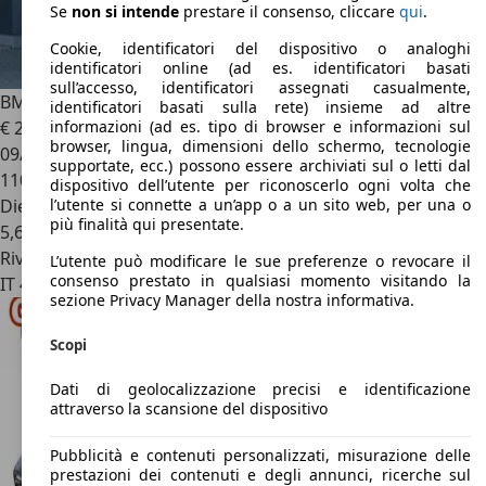
Se
non si intende
prestare il consenso, cliccare
qui
.
Cookie, identificatori del dispositivo o analoghi
identificatori online (ad es. identificatori basati
sull’accesso, identificatori assegnati casualmente,
BMW X5
xDrive25d Business
identificatori basati sulla rete) insieme ad altre
€ 23.950
informazioni (ad es. tipo di browser e informazioni sul
browser, lingua, dimensioni dello schermo, tecnologie
09/2015
supportate, ecc.) possono essere archiviati sul o letti dal
110.750 km
dispositivo dell’utente per riconoscerlo ogni volta che
Diesel
l’utente si connette a un’app o a un sito web, per una o
più finalità qui presentate.
5,6 l/100 km (comb.)
Rivenditore
L’utente può modificare le sue preferenze o revocare il
consenso prestato in qualsiasi momento visitando la
IT 42020
Quattro Castella - Reggio Emilia - Re
sezione Privacy Manager della nostra informativa.
Scopi
Dati di geolocalizzazione precisi e identificazione
attraverso la scansione del dispositivo
Pubblicità e contenuti personalizzati, misurazione delle
prestazioni dei contenuti e degli annunci, ricerche sul