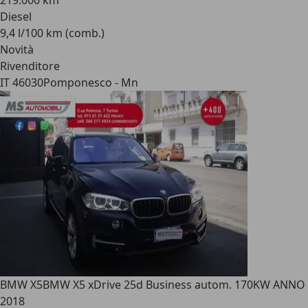
219.000 km
Diesel
9,4 l/100 km (comb.)
Novità
Rivenditore
IT 46030
Pomponesco - Mn
BMW X5
BMW X5 xDrive 25d Business autom. 170KW ANNO
2018