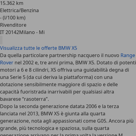
15.362 km
Elettrica/Benzina
- (l/100 km)
Rivenditore
IT 20142
Milano - Mi
Visualizza tutte le offerte BMW X5
Da quella particolare partnership nacquero il nuovo
Range
Rover
nel 2002 e, tre anni prima, BMW X5. Dotato di potenti
motori a 6 e 8 cilindri, X5 offriva una guidabilità degna di
una Serie 5 (da cui deriva la piattaforma) con una
dotazione sensibilmente maggiore di spazio e delle
capacità fuoristrada inarrivabili per qualsiasi altra
bavarese “rasoterra”.
Dopo la seconda generazione datata 2006 e la terza
lanciata nel 2013, BMW X5 è giunta alla quarta
generazione, nota agli appassionati come G05. Ancora più
grande, più tecnologica e spaziosa, sulla quarta
generazione arrivano per la prima volta la versione M