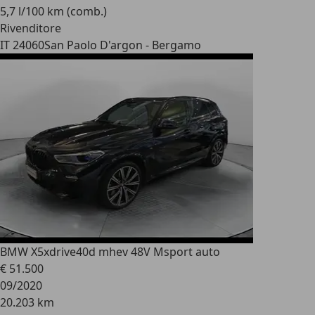
5,7 l/100 km (comb.)
Rivenditore
IT 24060
San Paolo D'argon - Bergamo
BMW X5
xdrive40d mhev 48V Msport auto
€ 51.500
09/2020
20.203 km