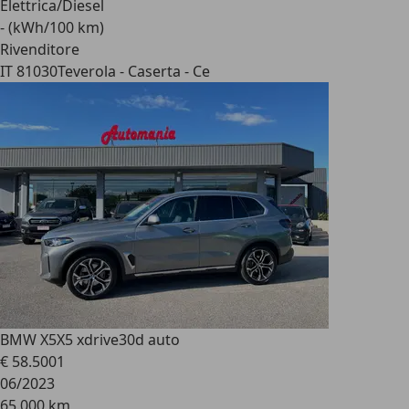
Elettrica/Diesel
- (kWh/100 km)
Rivenditore
IT 81030
Teverola - Caserta - Ce
BMW X5
X5 xdrive30d auto
€ 58.500
1
06/2023
65.000 km