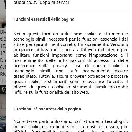
pubblico, sviluppo di servizi
Funzioni essenziali della pagina
BMW X5
X5 xDrive30d Msport
Noi o questi fornitori utilizziamo cookie o strumenti e
€ 33.995
1
tecnologie simili necessari per le funzioni essenziali del
sito e per garantirne il corretto funzionamento. Vengono
10/2019
in genere utilizzati in risposta all'attività dell'utente per
172.000 km
abilitare funzioni importanti come l'impostazione e il
Diesel
mantenimento delle informazioni di accesso o delle
preferenze sulla privacy. L'uso di questi cookie o
6,1 l/100 km (comb.)
tecnologie simili non può normalmente essere
Rivenditore
disabilitato. Tuttavia, alcuni browser potrebbero bloccare
IT 00012
Guidonia Montecelio - Roma - R,m
questi cookie o strumenti simili o avvisare l'utente. Il
blocco di questi cookie o strumenti simili potrebbe
influire sulla funzionalità del sito web.
Funzionalità avanzate della pagina
Noi e terze parti utilizziamo vari strumenti tecnologici,
inclusi cookie e strumenti simili sul nostro sito web, per
offrirti funzionalità estese del sito e garantire