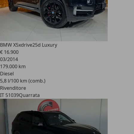
BMW X5
xdrive25d Luxury
€ 16.900
03/2014
179.000 km
Diesel
5,8 l/100 km (comb.)
Rivenditore
IT 51039
Quarrata