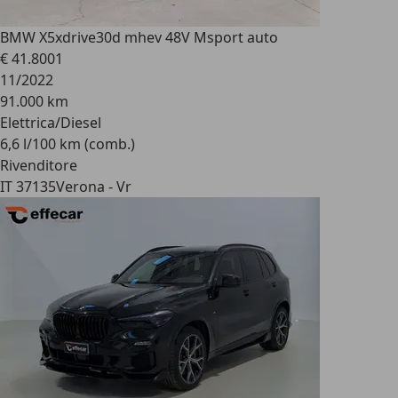
BMW X5
xdrive30d mhev 48V Msport auto
€ 41.800
1
11/2022
91.000 km
Elettrica/Diesel
6,6 l/100 km (comb.)
Rivenditore
IT 37135
Verona - Vr