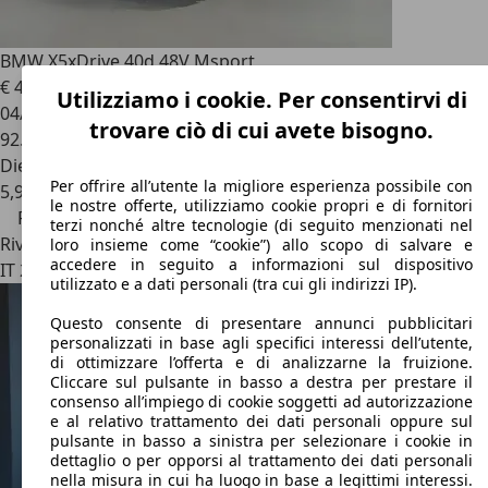
BMW X5
xDrive 40d 48V Msport
€ 44.900
€ 49.900,-
Utilizziamo i cookie. Per consentirvi di
04/2021
trovare ciò di cui avete bisogno.
92.000 km
Diesel
Per offrire all’utente la migliore esperienza possibile con
5,9 l/100 km (comb.)
le nostre offerte, utilizziamo cookie propri e di fornitori
Prezzo ribassato
terzi nonché altre tecnologie (di seguito menzionati nel
Rivenditore
loro insieme come “cookie”) allo scopo di salvare e
accedere in seguito a informazioni sul dispositivo
IT 25030
Roncadelle - Brescia - Bs
utilizzato e a dati personali (tra cui gli indirizzi IP).
Questo consente di presentare annunci pubblicitari
personalizzati in base agli specifici interessi dell’utente,
di ottimizzare l’offerta e di analizzarne la fruizione.
Cliccare sul pulsante in basso a destra per prestare il
consenso all’impiego di cookie soggetti ad autorizzazione
e al relativo trattamento dei dati personali oppure sul
pulsante in basso a sinistra per selezionare i cookie in
dettaglio o per opporsi al trattamento dei dati personali
nella misura in cui ha luogo in base a legittimi interessi.