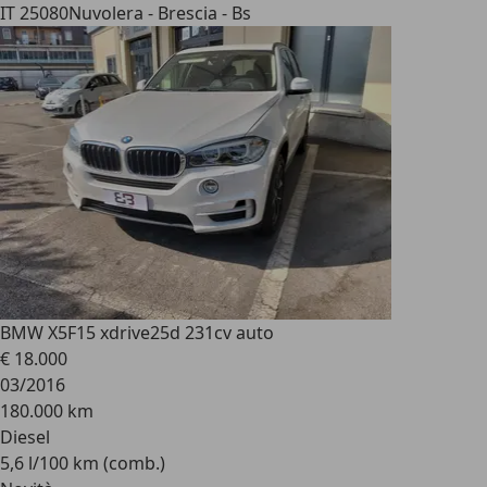
IT 25080
Nuvolera - Brescia - Bs
BMW X5
F15 xdrive25d 231cv auto
€ 18.000
03/2016
180.000 km
Diesel
5,6 l/100 km (comb.)