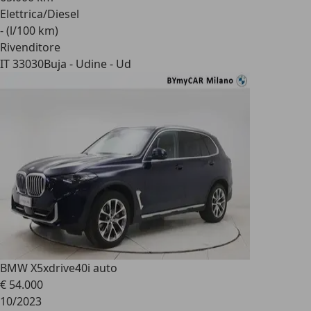
Elettrica/Diesel
- (l/100 km)
Rivenditore
IT 33030
Buja - Udine - Ud
BMW X5
xdrive40i auto
€ 54.000
10/2023