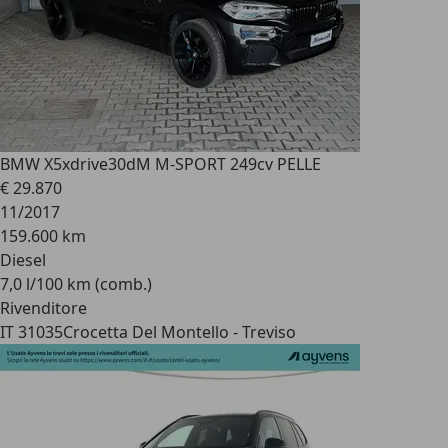
BMW X5
xdrive30dM M-SPORT 249cv PELLE
€ 29.870
11/2017
159.600 km
Diesel
7,0 l/100 km (comb.)
Rivenditore
IT 31035
Crocetta Del Montello - Treviso