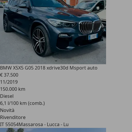
BMW X5
X5 G05 2018 xdrive30d Msport auto
€ 37.500
11/2019
150.000 km
Diesel
6,1 l/100 km (comb.)
Novità
Rivenditore
IT 55054
Massarosa - Lucca - Lu