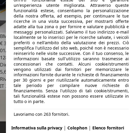
un'esperienza utente migliorata. Attraverso queste
funzionalità estese, consentiamo la personalizzazione
della nostra offerta, ad esempio, per continuare le tue
ricerche in una visita successiva, per mostrarti offerte
adatte alla tua zona o per fornire e valutare pubblicità e
messaggi personalizzati. Salviamo il tuo indirizzo e-mail
BMW X5
XDRIVE 25d XLINE
localmente se lo inserisci per le ricerche salvate, i veicoli
preferiti o nell'ambito della valutazione dei prezzi. Ciò
€ 34.900
1
semplifica l'utilizzo del sito web, poiché non è necessario
01/2021
reinserirlo nelle visite successive. Con il tuo consenso, le
128.149 km
informazioni basate sull'utilizzo saranno trasmesse ai
concessionari che contatti. Alcuni cookie/strumenti
Diesel
vengono utilizzati dai fornitori per memorizzare le
5,6 l/100 km (comb.)
informazioni fornite durante le richieste di finanziamento
Rivenditore
per 30 giorni e per riutilizzarle automaticamente entro
tale periodo per compilare nuove richieste di
IT 36077
Altavilla Vicentina - Vicenza - Vi
finanziamento. Senza l'utilizzo di tali cookie/strumenti,
tali funzionalità estese non possono essere utilizzate in
tutto o in parte.
Lavoriamo con 263 fornitori.
|
|
Informativa sulla privacy
Colophon
Elenco fornitori