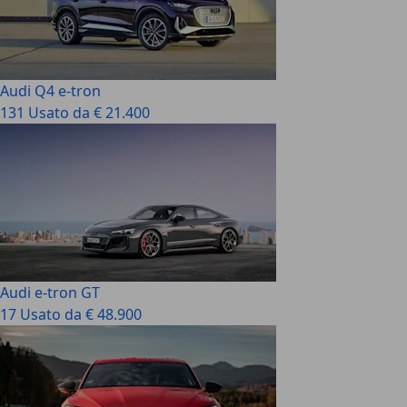
Audi Q4 e-tron
131 Usato da € 21.400
Audi e-tron GT
17 Usato da € 48.900