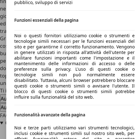
finiture
, infatti, e-tron è una vera Audi, che non costringe a
pubblico, sviluppo di servizi
nessun compromesso nell’esperienza di vita di tutti i
giorni. Le finiture sono eccellenti, così come la guida facile
Funzioni essenziali della pagina
ed intuitiva e lo spazio a livello delle
Audi Q7
e Q8
tradizionali.
Noi o questi fornitori utilizziamo cookie o strumenti e
Grazie ad una batteria molto capiente e ad uno sviluppo
tecnologie simili necessari per le funzioni essenziali del
costante da parte dei tecnici Audi, però, e-tron offre una
sito e per garantirne il corretto funzionamento. Vengono
in genere utilizzati in risposta all'attività dell'utente per
buona autonomia, superiore anche a diverse rivali simili
abilitare funzioni importanti come l'impostazione e il
per dimensioni, peso e prezzo. Certo, non costa poco, e la
mantenimento delle informazioni di accesso o delle
dotazione deve essere integrata per essere da vera Audi
preferenze sulla privacy. L'uso di questi cookie o
tecnologie simili non può normalmente essere
top di gamma, ma tra le SUV elettriche premium e-tron è
disabilitato. Tuttavia, alcuni browser potrebbero bloccare
una delle più complete.
questi cookie o strumenti simili o avvisare l'utente. Il
Ti interessa la Audi e-tron
blocco di questi cookie o strumenti simili potrebbe
influire sulla funzionalità del sito web.
Audi e-tron usata
Audi e-tron nuova auto
Audi e-tron offerte concessionario
FAQ Audi e-tron
Funzionalità avanzate della pagina
Qual è la prima Audi elettrica ?
Noi e terze parti utilizziamo vari strumenti tecnologici,
inclusi cookie e strumenti simili sul nostro sito web, per
offrirti funzionalità estese del sito e garantire