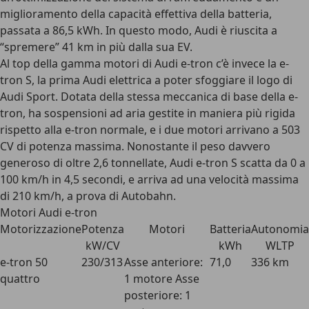
miglioramento della capacità effettiva della batteria,
passata a 86,5 kWh. In questo modo, Audi è riuscita a
“spremere” 41 km in più dalla sua EV.
Al top della gamma motori di Audi e-tron c’è invece la e-
tron S, la prima Audi elettrica a poter sfoggiare il logo di
Audi Sport. Dotata della stessa meccanica di base della e-
tron, ha sospensioni ad aria gestite in maniera più rigida
rispetto alla e-tron normale, e i due motori arrivano a 503
CV di potenza massima. Nonostante il peso davvero
generoso di oltre 2,6 tonnellate, Audi e-tron S scatta da 0 a
100 km/h in 4,5 secondi, e arriva ad una velocità massima
di 210 km/h, a prova di Autobahn.
Motori Audi e-tron
Motorizzazione
Potenza
Motori
Batteria
Autonomia
kW/CV
kWh
WLTP
e-tron 50
230/313
Asse anteriore:
71,0
336 km
quattro
1 motore Asse
posteriore: 1