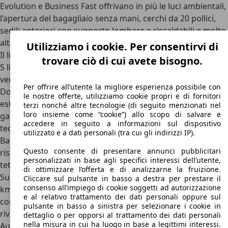
Evolution e Business Fast offrivano in più le luci ambientali,
l’apertura del bagagliaio senza mani, cerchi da 20 pollici,
sedili anteriori con supporto lombare e riscaldabili e molto
altro.
Utilizziamo i cookie. Per consentirvi di
Il listino prezzi di Audi e-tron continuava poi con la
sportiva
trovare ciò di cui avete bisogno.
S line Fast edition
, che sfoggia linee da e-tron S per la
versione 55 da 408 CV, e infine con la e-tron S da 503 CV.
Per offrire all’utente la migliore esperienza possibile con
Dotata di freni maggiorati, sospensioni più rigide ed
le nostre offerte, utilizziamo cookie propri e di fornitori
esterni e interni più sportivi, parte da 98.300 euro. La top di
terzi nonché altre tecnologie (di seguito menzionati nel
loro insieme come “cookie”) allo scopo di salvare e
gamma è però la e-tron S sport attitude, che offre tutte le
accedere in seguito a informazioni sul dispositivo
tecnologie della gamma e-tron come il sistema Hi-Fi della
utilizzato e a dati personali (tra cui gli indirizzi IP).
Bang&Olufsen, il riconoscimento dei segnali stradali, il
Questo consente di presentare annunci pubblicitari
riscaldamento potenziato, la telecamera posteriore e il
personalizzati in base agli specifici interessi dell’utente,
tetto panoramico.
di ottimizzare l’offerta e di analizzarne la fruizione.
Sul mercato dell’usato gli esemplari con poco più di 50.000
Cliccare sul pulsante in basso a destra per prestare il
consenso all’impiego di cookie soggetti ad autorizzazione
km scendono sotto i 30.000 euro per le versioni base,
e al relativo trattamento dei dati personali oppure sul
comunque già ben accessoriate e rifinite, vista la bassa
pulsante in basso a sinistra per selezionare i cookie in
rivalutazione delle vetture elettriche.
dettaglio o per opporsi al trattamento dei dati personali
nella misura in cui ha luogo in base a legittimi interessi.
Audi e-tron: concorrenti