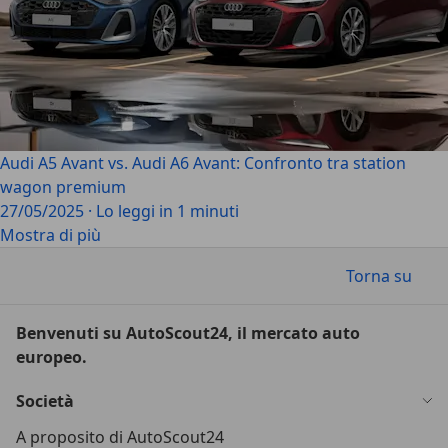
Audi A5 Avant vs. Audi A6 Avant: Confronto tra station
wagon premium
27/05/2025
·
Lo leggi in 1 minuti
Mostra di più
Torna su
Benvenuti su AutoScout24, il mercato auto
europeo.
Società
A proposito di AutoScout24