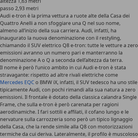
altezza 1,63 metri
passo 2,93 metri
Audi e-tron è la prima vettura a ruote alte della Casa dei
Quattro Anelli a non sfoggiare una Q nel suo nome,
almeno all’inizio della sua carriera. Audi, infatti, ha
inaugurato la nuova denominazione con il restyling,
chiamando il SUV elettrico
Q8 e-tron
: tutte le vetture a zero
emissioni avranno un numero pari e manterranno la
denominazione A o Q a seconda dell’altezza da terra.
Il nome è però l’unico ambito in cui Audi e-tron è stata
stravagante: rispetto ad altre rivali elettriche come
Mercedes EQC
o
BMW iX
, infatti, il SUV tedesco ha uno stile
tipicamente Audi, con pochi rimandi alla sua natura a zero
emissioni. Il frontale è dotato della classica calandra Single
Frame, che sulla e-tron è però carenata per ragioni
aerodinamiche. I fari sottili e affilati, il cofano lungo e le
nervature sulla carrozzeria sono però un tipico lignaggio
della Casa, che la rende simile alla Q8 con motorizzazioni
termiche da cui deriva. Lateralmente, il profilo è muscoloso