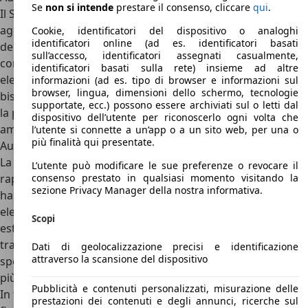
Se
non si intende
prestare il consenso, cliccare
qui
.
Il SUV di Ingolstadt se la deve vedere con tante rivali molto
agguerrite, che puntano ad offrire il massimo
Cookie, identificatori del dispositivo o analoghi
identificatori online (ad es. identificatori basati
dell’efficienza e del comfort in una sola vettura. Le
sull’accesso, identificatori assegnati casualmente,
concorrenti di Audi e-tron più temibili sono le SUV
identificatori basati sulla rete) insieme ad altre
elettriche di BMW, la iX, e Mercedes-Benz, la EQC. Non
informazioni (ad es. tipo di browser e informazioni sul
browser, lingua, dimensioni dello schermo, tecnologie
bisogna però fermarsi alle “sole” rivali tedesche, visto che
supportate, ecc.) possono essere archiviati sul o letti dal
la più grande
concorrente di Audi e-tron
è infatti
dispositivo dell’utente per riconoscerlo ogni volta che
americana,
Tesla Model X
.
l’utente si connette a un’app o a un sito web, per una o
più finalità qui presentate.
Audi e-tron: conclusioni
La prima volta di Audi nel mondo delle elettriche è
L’utente può modificare le sue preferenze o revocare il
rappresentata dal SUV elettrico e-tron, l’auto che per prima
consenso prestato in qualsiasi momento visitando la
sezione Privacy Manager della nostra informativa.
ha dimostrato l’idea dei Quattro Anelli nei confronti delle
elettriche. Al contrario di alcune concorrenti, Audi e-tron è
Scopi
esteticamente e internamente molto simile alle Audi
tradizionali, con poche soluzioni futuristiche come gli
Dati di geolocalizzazione precisi e identificazione
attraverso la scansione del dispositivo
specchietti virtuali che però aiutano solo a darle
un’aura
più futuristica senza togliere la classica aura Audi
.
Pubblicità e contenuti personalizzati, misurazione delle
In tutto,
dall’esperienza di guida all’estetica al confort e alle
prestazioni dei contenuti e degli annunci, ricerche sul