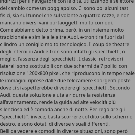
indirizzi per il navigatore con le dita, utilizzando il selettore
del cambio come un poggiapolso. Ci sono poi alcuni tasti
fisici, sia sul tunnel che sul volante a quattro razze, e non
mancano diversi vani portaoggetti molto comodi.
Come abbiamo detto prima, però, in un insieme molto
tradizionale e simile alle altre Audi, e-tron tira fuori dal
cilindro un coniglio molto tecnologico. Il coup de theatre
degli interni di Audi e-tron sono infatti gli specchietti, o
meglio, l’assenza degli specchietti. I
classici retrovisori
laterali sono sostituibili con due schermi da 7 pollici con
risoluzione 1200x800 pixel
, che riproducono in tempo reale
le immagini riprese dalle due telecamere sporgenti poste
dove ci si aspetterebbe di vedere gli specchietti. Secondo
Audi, questa soluzione aiuta a ridurre la resistenza
all’avanzamento, rende la guida ad alte velocità più
silenziosa ed è comoda anche di notte. Per regolare gli
“specchietti”, invece, basta scorrere col dito sullo schermo
destro, e sono dotati di diverse visuali differenti.
Belli da vedere e comodi in diverse situazioni, sono però