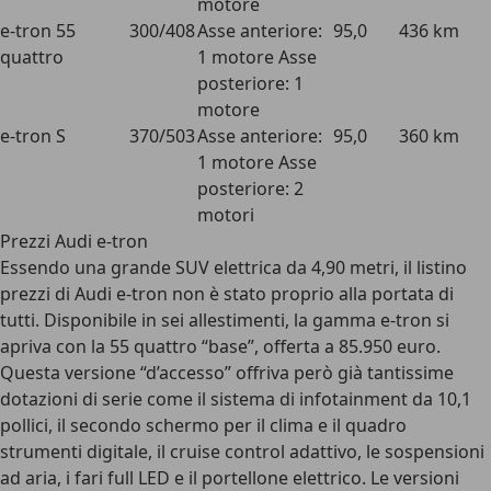
motore
e-tron 55
300/408
Asse anteriore:
95,0
436 km
quattro
1 motore Asse
posteriore: 1
motore
e-tron S
370/503
Asse anteriore:
95,0
360 km
1 motore Asse
posteriore: 2
motori
Prezzi Audi e-tron
Essendo una grande SUV elettrica da 4,90 metri, il
listino
prezzi di Audi e-tron
non è stato proprio alla portata di
tutti. Disponibile in sei allestimenti, la gamma e-tron si
apriva con la 55 quattro “base”, offerta a 85.950 euro.
Questa versione “d’accesso” offriva però già tantissime
dotazioni di serie come il sistema di infotainment da 10,1
pollici, il secondo schermo per il clima e il quadro
strumenti digitale, il cruise control adattivo, le sospensioni
ad aria, i fari full LED e il portellone elettrico. Le versioni