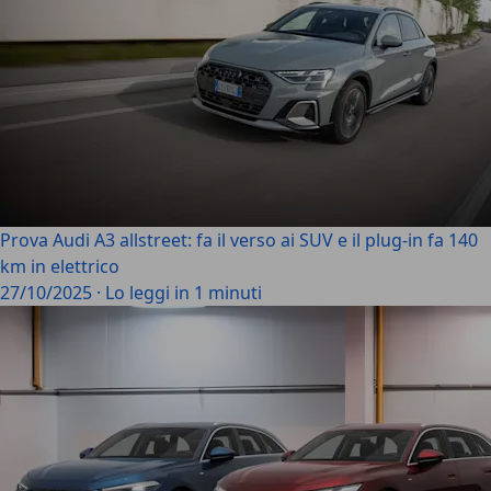
Prova Audi A3 allstreet: fa il verso ai SUV e il plug-in fa 140
km in elettrico
27/10/2025
·
Lo leggi in 1 minuti