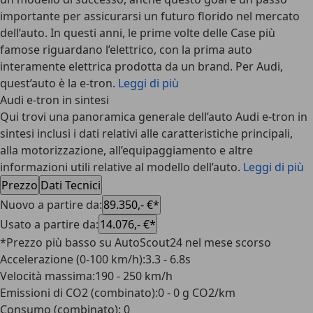
importante per assicurarsi un futuro florido nel mercato
dell’auto. In questi anni, le prime volte delle Case più
famose riguardano l’elettrico, con la prima auto
interamente elettrica prodotta da un brand. Per Audi,
quest’auto è la
e-tron
.
Leggi di più
Audi e-tron in sintesi
Qui trovi una panoramica generale dell’auto Audi e-tron in
sintesi inclusi i dati relativi alle caratteristiche principali,
alla motorizzazione, all’equipaggiamento e altre
informazioni utili relative al modello dell’auto.
Leggi di più
Prezzo
Dati Tecnici
Nuovo a partire da
:
89.350,- €*
Usato a partire da
:
14.076,- €*
*Prezzo più basso su AutoScout24 nel mese scorso
Accelerazione (0-100 km/h)
:
3.3 - 6.8s
Velocità massima
:
190 - 250 km/h
Emissioni di CO2 (combinato)
:
0 - 0 g CO2/km
Consumo (combinato)
:
0