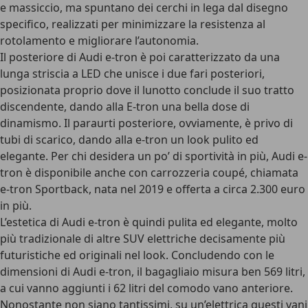
e massiccio, ma spuntano dei cerchi in lega dal disegno
specifico, realizzati per minimizzare la resistenza al
rotolamento e migliorare l’autonomia.
Il posteriore di Audi e-tron è poi caratterizzato da una
lunga striscia a LED che unisce i due fari posteriori
,
posizionata proprio dove il lunotto conclude il suo tratto
discendente, dando alla E-tron una bella dose di
dinamismo. Il paraurti posteriore, ovviamente, è privo di
tubi di scarico, dando alla e-tron un look pulito ed
elegante. Per chi desidera un po’ di sportività in più, Audi e-
tron è disponibile anche con carrozzeria coupé, chiamata
e-tron Sportback
, nata nel 2019 e offerta a circa 2.300 euro
in più.
L’estetica di Audi e-tron è quindi pulita ed elegante, molto
più tradizionale di altre SUV elettriche decisamente più
futuristiche ed originali nel look. Concludendo con le
dimensioni di Audi e-tron, il bagagliaio misura ben 569 litri,
a cui vanno aggiunti i 62 litri del comodo vano anteriore.
Nonostante non siano tantissimi, su un’elettrica questi vani