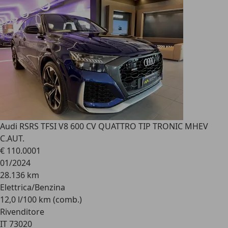
Audi RS
RS TFSI V8 600 CV QUATTRO TIP TRONIC MHEV
C.AUT.
€ 110.000
1
01/2024
28.136 km
Elettrica/Benzina
12,0 l/100 km (comb.)
Rivenditore
IT 73020