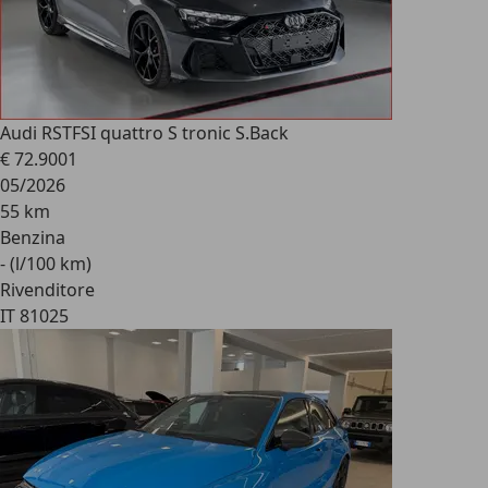
Audi RS
TFSI quattro S tronic S.Back
€ 72.900
1
05/2026
55 km
Benzina
- (l/100 km)
Rivenditore
IT 81025