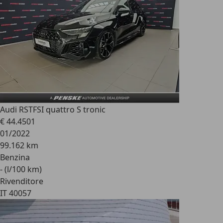
Audi RS
TFSI quattro S tronic
€ 44.450
1
01/2022
99.162 km
Benzina
- (l/100 km)
Rivenditore
IT 40057