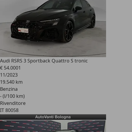
Audi RS
RS 3 Sportback Quattro S tronic
€ 54.000
1
11/2023
19.540 km
Benzina
- (l/100 km)
Rivenditore
IT 80058