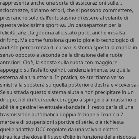
rappresenta anche una sorta di assicurazioni sulle…
sciocchezze, diciamo errori, che si possono commettere,
presi anche solo dall’entusiasmo di essere al volante di
questa velocissima sportiva. Un passepartout per la
felicità, anzi, la goduria allo stato puro, anche in salsa
drifting. Ma come funziona questo gioiello tecnologico di
Audi? In percorrenza di curva il sistema sposta la coppia in
senso opposto a seconda della direzione delle ruote
anteriori. Cioè, la sposta sulla ruota con maggiore
appoggio sull’asfalto quindi, tendenzialmente, su quella
esterna alla traiettoria. In pratica, se sterziamo verso
sinistra la sposterà su quella posteriore destra e viceversa.
Se su strada questo sistema aiuta a non precipitare in un
dirupo, nel drift ci vuole coraggio a spingere al massimo e
abilità a gestire l’eventuale sbandata. Il resto parla di una
trasmissione automatica doppia frizione S Tronic a 7
marce e di sospensioni sportive di serie, o a richiesta
quelle adattive DCC regolate da una valvola elettro
idraulica che dosa il flusso d’olio in funzione della risposta