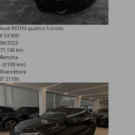
Audi RS
TFSI quattro S tronic
€ 53.900
06/2023
71.136 km
Benzina
- (l/100 km)
Rivenditore
IT 21100