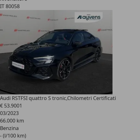
IT 80058
Audi RS
TFSI quattro S tronic,Chilometri Certificati
€ 53.900
1
03/2023
66.000 km
Benzina
- (l/100 km)