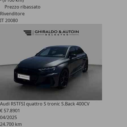
- (l/100 km)
Prezzo ribassato
Rivenditore
IT 20080
Audi RS
TFSI quattro S tronic S.Back 400CV
€ 57.890
1
04/2025
24.700 km