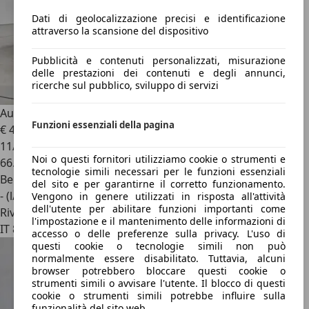
Dati di geolocalizzazione precisi e identificazione
attraverso la scansione del dispositivo
Pubblicità e contenuti personalizzati, misurazione
delle prestazioni dei contenuti e degli annunci,
ricerche sul pubblico, sviluppo di servizi
Audi RS
TFSI quattro S tronic
Funzioni essenziali della pagina
€ 44.790
1
11/2023
Noi o questi fornitori utilizziamo cookie o strumenti e
66.587 km
tecnologie simili necessari per le funzioni essenziali
Benzina
del sito e per garantirne il corretto funzionamento.
- (l/100 km)
Vengono in genere utilizzati in risposta all'attività
dell'utente per abilitare funzioni importanti come
Rivenditore
l'impostazione e il mantenimento delle informazioni di
IT 81025
accesso o delle preferenze sulla privacy. L'uso di
questi cookie o tecnologie simili non può
normalmente essere disabilitato. Tuttavia, alcuni
browser potrebbero bloccare questi cookie o
strumenti simili o avvisare l'utente. Il blocco di questi
cookie o strumenti simili potrebbe influire sulla
funzionalità del sito web.