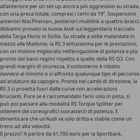
all’anteriore per un set-up ancora più aggressivo su strada,
con una presa totale, compresi i cerhi da 19”. Sospensioni
anteriori MacPherson, posteriori multilink a quattro bracci.
Abbiamo provato la nuova Audi sul
leggendario tracciato
della Targa Florio in Sicilia
. Su strade a volte malandate in
mezzo alle Madonie, la RS 3 entusiasma per le prestazioni,
con un
motore migliorato nell’erogazione di potenza
e più
pronto dai bassi regimi rispetto a quello della RS Q3. Con
grandi margini di sicurezza, il sottosterzo è ridotto
davvero al minimo e si affronta qualunque tipo di percorso
ad andature da capogiro. Pronta nei cambi di direzione, la
RS 3 si proietta fuori dalle curve con accelerazioni
brucianti. Pure se è raccomandato farlo solo in pista, si
può poi passare alla modalità
RS Torque Splitter
per
ottenere dei coreografici sovrasterzi di potenza. E
dimenticare che un’Audi va solo dritta e stabile come un
treno ad alta velocità.
Il prezzo?
A partire da
61.700 euro
per la Sportback,