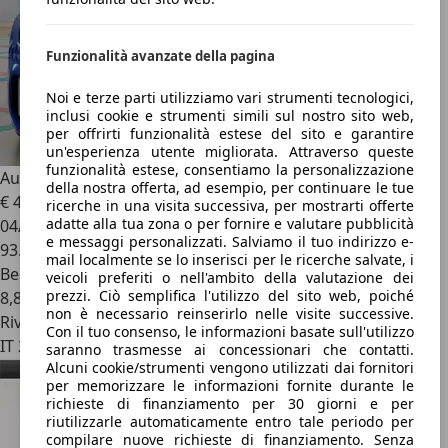
Funzionalità avanzate della pagina
Noi e terze parti utilizziamo vari strumenti tecnologici,
inclusi cookie e strumenti simili sul nostro sito web,
per offrirti funzionalità estese del sito e garantire
un'esperienza utente migliorata. Attraverso queste
funzionalità estese, consentiamo la personalizzazione
Audi RS
4 AVANT 2.9 TFSI QUATTRO 450CV TIPTRONIC
della nostra offerta, ad esempio, per continuare le tue
€ 46.900
1
ricerche in una visita successiva, per mostrarti offerte
adatte alla tua zona o per fornire e valutare pubblicità
04/2021
e messaggi personalizzati. Salviamo il tuo indirizzo e-
93.852 km
mail localmente se lo inserisci per le ricerche salvate, i
Benzina
veicoli preferiti o nell'ambito della valutazione dei
prezzi. Ciò semplifica l'utilizzo del sito web, poiché
8,8 l/100 km (comb.)
non è necessario reinserirlo nelle visite successive.
Rivenditore
Con il tuo consenso, le informazioni basate sull'utilizzo
IT 25027
saranno trasmesse ai concessionari che contatti.
Alcuni cookie/strumenti vengono utilizzati dai fornitori
per memorizzare le informazioni fornite durante le
richieste di finanziamento per 30 giorni e per
riutilizzarle automaticamente entro tale periodo per
compilare nuove richieste di finanziamento. Senza