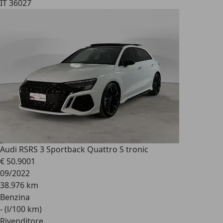
IT 36027
Audi RS
RS 3 Sportback Quattro S tronic
€ 50.900
1
09/2022
38.976 km
Benzina
- (l/100 km)
Rivenditore