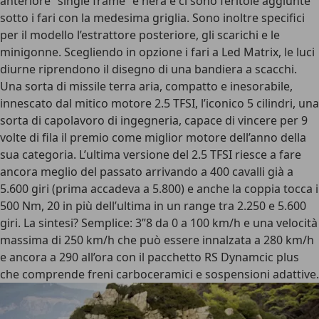
anteriore “single frame” è nera e ci sono feritoie aggiunte
sotto i fari con la medesima griglia. Sono inoltre
specifici
per il modello
l’estrattore posteriore, gli scarichi e le
minigonne. Scegliendo in opzione i fari a Led Matrix, le luci
diurne riprendono il disegno di una bandiera a scacchi.
Una sorta di
missile terra aria
, compatto e inesorabile,
innescato dal
mitico motore 2.5 TFSI
, l’iconico 5 cilindri, una
sorta di capolavoro di ingegneria, capace di vincere per 9
volte di fila il premio come miglior motore dell’anno della
sua categoria. L’ultima versione del 2.5 TFSI riesce a fare
ancora meglio del passato
arrivando a 400 cavalli già a
5.600 giri
(prima accadeva a 5.800) e anche la coppia tocca i
500 Nm, 20 in più dell’ultima in un range tra 2.250 e 5.600
giri.
La sintesi?
Semplice: 3”8 da 0 a 100 km/h e una velocità
massima di 250 km/h che può essere innalzata a 280 km/h
e ancora a 290 all’ora con il pacchetto RS Dynamcic plus
che comprende freni carboceramici e sospensioni adattive.