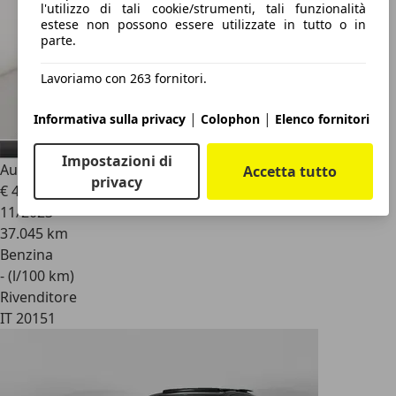
l'utilizzo di tali cookie/strumenti, tali funzionalità
estese non possono essere utilizzate in tutto o in
parte.
Lavoriamo con 263 fornitori.
|
|
Informativa sulla privacy
Colophon
Elenco fornitori
Impostazioni di
Audi RS
TFSI quattro S tronic
Accetta tutto
privacy
€ 46.970
1
11/2023
37.045 km
Benzina
- (l/100 km)
Rivenditore
IT 20151