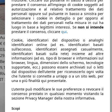
fruizione. Cliccare sul pulsante in basso a destra per
prestare il consenso all’impiego di cookie soggetti ad
autorizzazione e al relativo trattamento dei dati
personali oppure sul pulsante in basso a sinistra per
selezionare i cookie in dettaglio o per opporsi al
trattamento dei dati personali nella misura in cui ha
luogo in base a legittimi interessi. Se
non si intende
prestare il consenso, cliccare
qui
.
Audi RS
5 SPB COMPETITION 450cv
Cookie, identificatori del dispositivo o analoghi
€ 62.900
identificatori online (ad es. identificatori basati
03/2024
sull’accesso, identificatori assegnati casualmente,
identificatori basati sulla rete) insieme ad altre
29.000 km
informazioni (ad es. tipo di browser e informazioni sul
Benzina
browser, lingua, dimensioni dello schermo, tecnologie
9,1 l/100 km (comb.)
supportate, ecc.) possono essere archiviati sul o letti
dal dispositivo dell’utente per riconoscerlo ogni volta
Rivenditore
che l’utente si connette a un’app o a un sito web, per
IT 35020
una o più finalità qui presentate.
L’utente può modificare le sue preferenze o revocare il
consenso prestato in qualsiasi momento visitando la
sezione Privacy Manager della nostra informativa.
Scopi