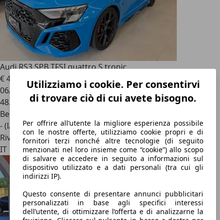
Audi RS
3 SPB TFSI quattro S tronic
€ 45.990
Utilizziamo i cookie. Per consentirvi
06/2023
di trovare ciò di cui avete bisogno.
48.000 km
Benzina
Per offrire all’utente la migliore esperienza possibile
- (l/100 km)
con le nostre offerte, utilizziamo cookie propri e di
Rivenditore
fornitori terzi nonché altre tecnologie (di seguito
IT 17100
menzionati nel loro insieme come “cookie”) allo scopo
di salvare e accedere in seguito a informazioni sul
dispositivo utilizzato e a dati personali (tra cui gli
indirizzi IP).
Questo consente di presentare annunci pubblicitari
personalizzati in base agli specifici interessi
dell’utente, di ottimizzare l’offerta e di analizzarne la