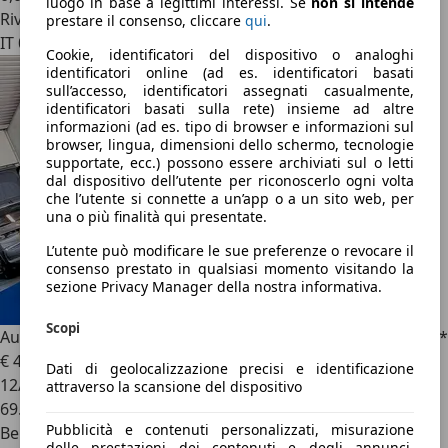
luogo in base a legittimi interessi. Se
non si intende
Rivenditore
prestare il consenso, cliccare
qui
.
IT 00131
Cookie, identificatori del dispositivo o analoghi
identificatori online (ad es. identificatori basati
sull’accesso, identificatori assegnati casualmente,
identificatori basati sulla rete) insieme ad altre
informazioni (ad es. tipo di browser e informazioni sul
browser, lingua, dimensioni dello schermo, tecnologie
supportate, ecc.) possono essere archiviati sul o letti
dal dispositivo dell’utente per riconoscerlo ogni volta
che l’utente si connette a un’app o a un sito web, per
una o più finalità qui presentate.
L’utente può modificare le sue preferenze o revocare il
consenso prestato in qualsiasi momento visitando la
sezione Privacy Manager della nostra informativa.
Scopi
Audi RS3
2.5 TFSI QUATTRO CARBO B&O * IVA DEDUCIBILE *
€ 47.750
1
Dati di geolocalizzazione precisi e identificazione
12/2021
attraverso la scansione del dispositivo
69.900 km
Pubblicità e contenuti personalizzati, misurazione
Benzina
delle prestazioni dei contenuti e degli annunci,