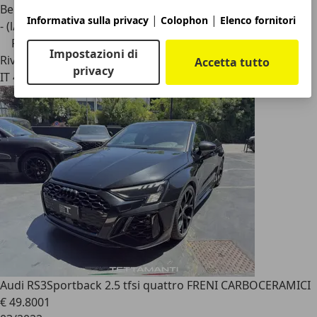
Benzina
|
|
Informativa sulla privacy
Colophon
Elenco fornitori
- (l/100 km)
Prezzo ribassato
Impostazioni di
Rivenditore
Accetta tutto
privacy
IT 40138
Audi RS3
Sportback 2.5 tfsi quattro FRENI CARBOCERAMICI
€ 49.800
1