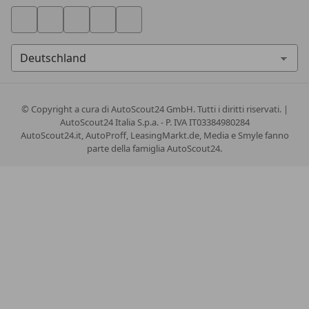
© Copyright
a cura di AutoScout24 GmbH. Tutti i diritti riservati. |
AutoScout24 Italia S.p.a. - P. IVA IT03384980284
AutoScout24.it, AutoProff, LeasingMarkt.de, Media e Smyle fanno
parte della famiglia AutoScout24.