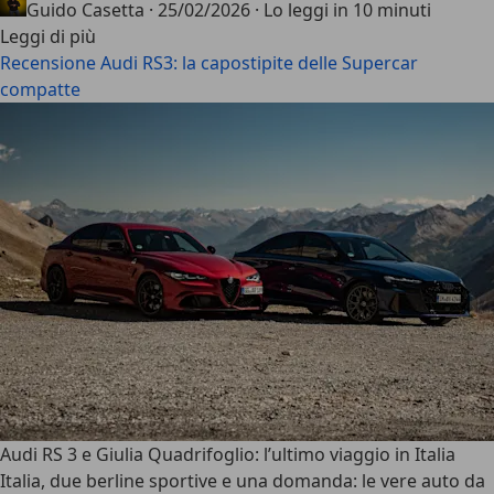
Guido Casetta
·
25/02/2026
·
Lo leggi in 10 minuti
Leggi di più
Recensione Audi RS3: la capostipite delle Supercar
compatte
Audi RS 3 e Giulia Quadrifoglio: l’ultimo viaggio in Italia
Italia, due berline sportive e una domanda: le vere auto da