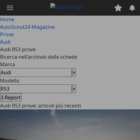
Passa
al
contenuto
Home
principale
AutoScout24 Magazine
Prove
Audi
Audi RS3 prove
Ricerca nell'archivio delle schede
Marca
×
Modello
×
3
Report
Audi RS3 prove: articoli più recenti