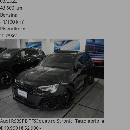
03/2022
43.600 km
Benzina
- (l/100 km)
Rivenditore
IT 23861
Audi RS3
SPB TFSI quattro Stronic+Tetto apribile
€ 49.990
1
€ 52.990,-