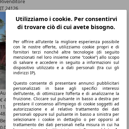
Rivenditore
IT 24126
Utilizziamo i cookie. Per consentirvi
di trovare ciò di cui avete bisogno.
Per offrire all’utente la migliore esperienza possibile
con le nostre offerte, utilizziamo cookie propri e di
fornitori terzi nonché altre tecnologie (di seguito
menzionati nel loro insieme come “cookie”) allo scopo
di salvare e accedere in seguito a informazioni sul
dispositivo utilizzato e a dati personali (tra cui gli
indirizzi IP).
Questo consente di presentare annunci pubblicitari
personalizzati in base agli specifici interessi
Audi RS3
SPORTBACK
dell’utente, di ottimizzare l’offerta e di analizzarne la
fruizione. Cliccare sul pulsante in basso a destra per
€ 44.900
prestare il consenso all’impiego di cookie soggetti ad
11/2023
autorizzazione e al relativo trattamento dei dati
48.900 km
personali oppure sul pulsante in basso a sinistra per
selezionare i cookie in dettaglio o per opporsi al
Benzina
trattamento dei dati personali nella misura in cui ha
0,0 l/100 km (comb.)