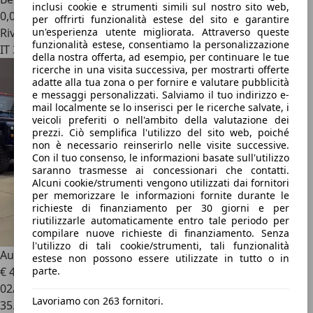
inclusi cookie e strumenti simili sul nostro sito web,
0,0 l/100 km (comb.)
per offrirti funzionalità estese del sito e garantire
un'esperienza utente migliorata. Attraverso queste
Rivenditore
funzionalità estese, consentiamo la personalizzazione
IT 36022
della nostra offerta, ad esempio, per continuare le tue
ricerche in una visita successiva, per mostrarti offerte
adatte alla tua zona o per fornire e valutare pubblicità
e messaggi personalizzati. Salviamo il tuo indirizzo e-
mail localmente se lo inserisci per le ricerche salvate, i
veicoli preferiti o nell'ambito della valutazione dei
prezzi. Ciò semplifica l'utilizzo del sito web, poiché
non è necessario reinserirlo nelle visite successive.
Con il tuo consenso, le informazioni basate sull'utilizzo
saranno trasmesse ai concessionari che contatti.
Alcuni cookie/strumenti vengono utilizzati dai fornitori
per memorizzare le informazioni fornite durante le
richieste di finanziamento per 30 giorni e per
riutilizzarle automaticamente entro tale periodo per
compilare nuove richieste di finanziamento. Senza
l'utilizzo di tali cookie/strumenti, tali funzionalità
Audi RS3
SPB TFSI quattro S tronic *IVA ESPOSTA*
estese non possono essere utilizzate in tutto o in
parte.
€ 49.800
1
€ 52.900,-
02/2024
Lavoriamo con 263 fornitori.
35.000 km