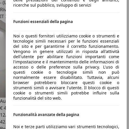
- (l/100 km)
ricerche sul pubblico, sviluppo di servizi
Rivenditore
IT 36051
Funzioni essenziali della pagina
Noi o questi fornitori utilizziamo cookie o strumenti e
tecnologie simili necessari per le funzioni essenziali
del sito e per garantirne il corretto funzionamento.
Vengono in genere utilizzati in risposta all'attività
dell'utente per abilitare funzioni importanti come
l'impostazione e il mantenimento delle informazioni di
accesso o delle preferenze sulla privacy. L'uso di
questi cookie o tecnologie simili non può
normalmente essere disabilitato. Tuttavia, alcuni
browser potrebbero bloccare questi cookie o
strumenti simili o avvisare l'utente. Il blocco di questi
cookie o strumenti simili potrebbe influire sulla
funzionalità del sito web.
Audi RS3
rs3 SPB TFSI quattro S tronic
€ 48.500
12/2021
Funzionalità avanzate della pagina
42.073 km
Noi e terze parti utilizziamo vari strumenti tecnologici,
Benzina