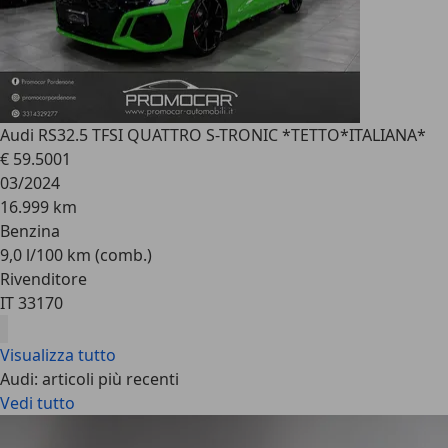
Audi RS3
2.5 TFSI QUATTRO S-TRONIC *TETTO*ITALIANA*
€ 59.500
1
03/2024
16.999 km
Benzina
9,0 l/100 km (comb.)
Rivenditore
IT 33170
Visualizza tutto
Audi: articoli più recenti
Vedi tutto